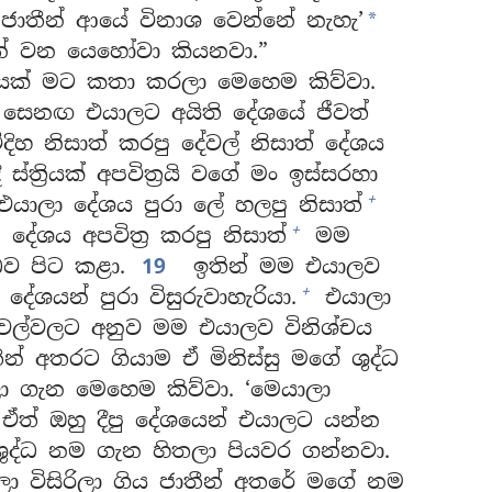
ජාතීන් ආයේ විනාශ වෙන්නේ නැහැ’
*
න් වන යෙහෝවා කියනවා.”
ක් මට කතා කරලා මෙහෙම කිව්වා.
ායෙල් සෙනඟ එයාලට අයිති දේශයේ ජීවත්
දිහ නිසාත් කරපු දේවල් නිසාත් දේශය
ස්ත්‍රියක් අපවිත්‍රයි වගේ මං ඉස්සරහා
+
යාලා දේශය පුරා ලේ හලපු නිසාත්
+
ේශය අපවිත්‍ර කරපු නිසාත්
මම
ධව පිට කළා.
19
ඉතින් මම එයාලව
+
දේශයන් පුරා විසුරුවාහැරියා.
එයාලා
දේවල්වලට අනුව මම එයාලව විනිශ්චය
න් අතරට ගියාම ඒ මිනිස්සු මගේ ශුද්ධ
 ගැන මෙහෙම කිව්වා. ‘මෙයාලා
ත් ඔහු දීපු දේශයෙන් එයාලට යන්න
ුද්ධ නම ගැන හිතලා පියවර ගන්නවා.
ා විසිරිලා ගිය ජාතීන් අතරේ මගේ නම