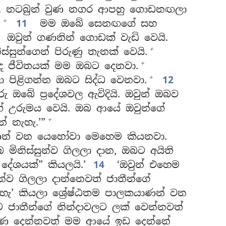
. නටබුන් වුණ නගර ආපහු ගොඩනඟලා
+
.
11
මම ඔබේ සෙනඟගේ සහ
ඔවුන් ගණනින් ගොඩක් වැඩි වෙයි.
+
සුන්ගෙන් පිරුණු තැනක් වෙයි.
+
ඳ ජීවිතයක් මම ඔබට දෙනවා.
+
ිළිගන්න ඔබට සිද්ධ වෙනවා.
12
 ඔබේ ප්‍රදේශවල ඇවිදියි. ඔවුන් ඔබව
 උරුමය වෙයි. ඔබ ආයේ ඔවුන්ගේ
+
ේ නැහැ.’”
ණන් වන යෙහෝවා මෙහෙම කියනවා.
මිනිස්සුන්ව ගිලලා දාන, ඔබට අයිති
දේශයක්” කියලයි.’
14
‘ඔවුන් එහෙම
න්ව ගිලලා දාන්නෙවත් ජාතීන්ගේ
හැ’ කියලා ශ්‍රේෂ්ඨතම පාලකයාණන් වන
 ජාතීන්ගේ නින්දාවලට ලක් වෙන්නවත්
හුණ දෙන්නවත් මම ආයේ ඉඩ දෙන්නේ