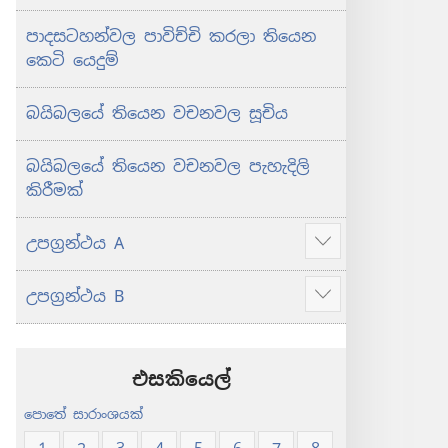
පාදසටහන්වල පාවිච්චි කරලා තියෙන
කෙටි යෙදුම්
බයිබලයේ තියෙන වචනවල සූචිය
බයිබලයේ තියෙන වචනවල පැහැදිලි
කිරීමක්
උපග්‍රන්ථය A
Show
more
උපග්‍රන්ථය B
Show
more
එසකියෙල්
පොතේ සාරාංශයක්