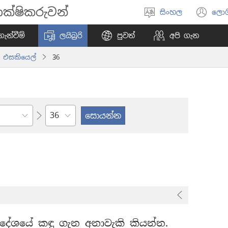
ක්ෂිකරුවන්
සිංහල
ලොග
භාෂාව
(o
තෝරන්න
ne
ැන්වීම්
ලයිබ්‍රරි
පුවත්
අපි ගැන
wi
එසකියෙල්
36
පරිච්ඡේදය
යෙල් දේශයේ කඳු ගැන අනාවැකි කියන්න.