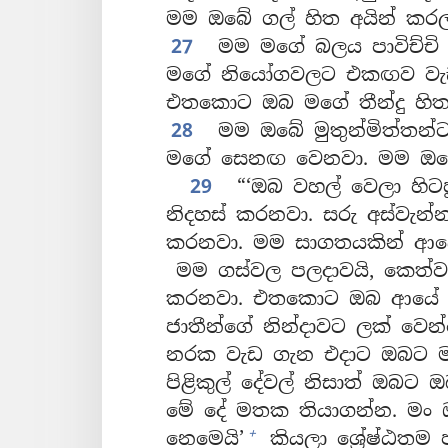
මම ඔබේ ගල් හිත අයින් කර
27
මම මගේ බලය පාවිච්චි 
මගේ නියෝගවලට එකඟව වැ
එතකොට ඔබ මගේ තීන්දු හිත
28
මම ඔබේ මුතුන්මිත්තන්ට
මගේ සෙනඟ වෙනවා. මම ඔබේ 
29
“‘ඔබ වහල් වෙලා හිටප
නිදහස් කරනවා. සරු අස්වැන
කරනවා. මම සාගතයකින් ආය
මම ගස්වල පලදාවයි, කෙත්වත
කරනවා. එතකොට ඔබ ආයේ ක
ජාතීන්ගේ නින්දාවට ලක් වෙන
නරක වැඩ ගැන එදාට ඔබට මතක
පිළිකුල් දේවල් නිසාත් ඔබට ඔ
මේ දේ මතක තියාගන්න. මං
+
නෙමෙයි’
කියලා ශ්‍රේෂ්ඨත