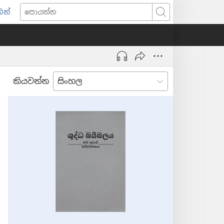
ින්
pens
සොයන්න
w
ndow)
කියවන්න