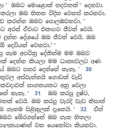
+
ලා
ඔබට මොළොක් හදවතක්
දෙනවා.
*
කරලා ඔබ හිතන විදිහ වෙනස් කරනවා.
+
ඩ කරන්න ඔබව පොලඹවනවා.
ට අරන් ඒවාට එකඟව ජීවත් වෙයි.
 දුන්න දේශයේ ඔබ ජීවත් වෙයි. ඔබ
+
දෙවියන් වෙනවා.’
ු හැම අපවිත්‍ර දේකින්ම මම ඔබව
්නක් දෙන්න කියලා මම ධාන්‍යවලට අණ
+
ේ ඔබට පහර දෙන්නේ නැහැ.
30
ුවල අස්වැන්නයි ගොඩක් වැඩි
වදාවත් සාගතයකට අහු වෙලා
+
්නේ නැහැ.
31
ඔබ කරපු දුෂ්ට,
් වෙයි. ඔබ කරපු වැරදි වැඩ නිසාත්
+
බ ගැනම පිළිකුලක් දැනෙයි.
32
ඒත්
 ඔබව බේරගන්නේ ඔබ ගැන හිතලා
ම පාලකයාණන් වන යෙහෝවා කියනවා.