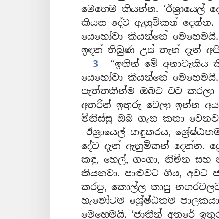
මෙහෙම කියන්න. ‘ඊශ්‍රායෙල්
කියන දේට ඇහුම්කන් දෙන්න.
යෙහෝවා කියන්නේ මෙහෙමයි.
ඉඳන් තිබුණ උස් තැන් දැන් අප
3
“ඉතින් මේ අනාවැකිය ක
යෙහෝවා කියන්නේ මෙහෙමයි.
පැත්තකින්ම ඔබව වට කරලා ඔ
අතරින් ඉතුරු වෙලා ඉන්න අ
මිනිස්සු ඔබ ගැන කතා වෙන
ඊශ්‍රායෙල් කඳුකරය, ශ්‍රේ
දේට දැන් ඇහුම්කන් දෙන්න.
කඳු, හෙල්, ගංගා, නිම්න සහ
කියනවා. පාළුවට ගිය, අවට ජ
කරපු, කොල්ල කාපු නගරවලට
හැමෝටම ශ්‍රේෂ්ඨතම පාලක
මෙහෙමයි. ‘ජාතීන් අතරේ ඉත