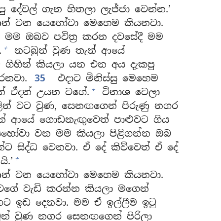
පු දේවල් ගැන හිතලා ලැජ්ජා වෙන්න.’
ණන් වන යෙහෝවා මෙහෙම කියනවා.
ම මම ඔබව පවිත්‍ර කරන දවසේදී මම
+
.
නටබුන් වුණ තැන් ආයේ
 ගිහින් කියලා යන එන අය දැකපු
ෙනවා.
35
එදාට මිනිස්සු මෙහෙම
+
ැන් ඒදන් උයන වගේ.
විනාශ වෙලා
වලින් වට වුණ, සෙනඟගෙන් පිරුණු නගර
න් ආයේ ගොඩනැඟුවෙත් පාළුවට ගිය
හෝවා වන මම කියලා පිළිගන්න ඔබ
්ට සිද්ධ වෙනවා. ඒ දේ කිව්වෙත් ඒ දේ
+
ි.’
ණන් වන යෙහෝවා මෙහෙම කියනවා.
 වගේ වැඩි කරන්න කියලා මගෙන්
නඟට ඉඩ දෙනවා. මම ඒ ඉල්ලීම ඉටු
් වුණ නගර සෙනඟගෙන් පිරිලා