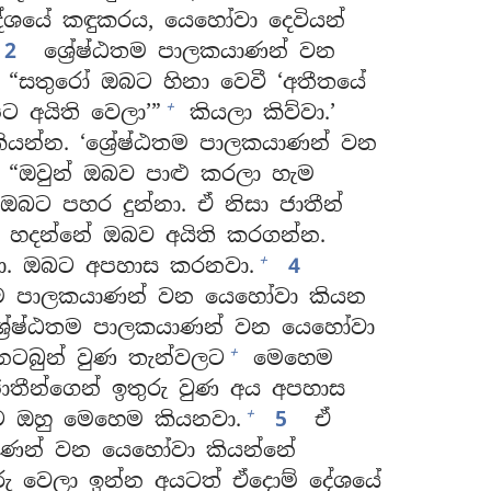
 දේශයේ කඳුකරය, යෙහෝවා දෙවියන්
2
ශ්‍රේෂ්ඨතම පාලකයාණන් වන
 “සතුරෝ ඔබට හිනා වෙවී ‘අතීතයේ
+
ිට අයිති වෙලා’”
කියලා කිව්වා.’
ියන්න. ‘ශ්‍රේෂ්ඨතම පාලකයාණන් වන
 “ඔවුන් ඔබව පාළු කරලා හැම
බට පහර දුන්නා. ඒ නිසා ජාතීන්
ය හදන්නේ ඔබව අයිති කරගන්න.
+
වා. ඔබට අපහාස කරනවා.
4
ෂ්ඨතම පාලකයාණන් වන යෙහෝවා කියන
 ශ්‍රේෂ්ඨතම පාලකයාණන් වන යෙහෝවා
+
 නටබුන් වුණ තැන්වලට
මෙහෙම
ාතීන්ගෙන් ඉතුරු වුණ අය අපහාස
+
 ඔහු මෙහෙම කියනවා.
5
ඒ
යාණන් වන යෙහෝවා කියන්නේ
ුරු වෙලා ඉන්න අයටත් ඒදොම් දේශයේ