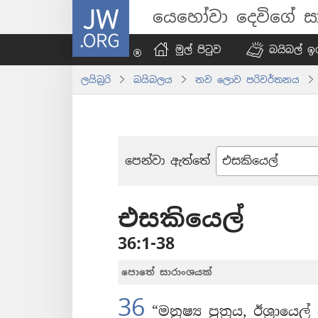
JW.ORG
යෙහෝවා දෙවිගේ සා
මුල් පිටුව
බයිබල් ඉග
ලයිබ්‍රරි
බයිබලය
නව ලොව පරිවර්තනය
පෙන්වා ඇත්තේ
බයිබලයේ
පොත්
එසකියෙල්
36:1-38
පොතේ සාරාංශයක්
36
“මනුෂ්‍ය පුත්‍රය, ඊශ්‍රා