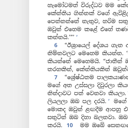
හැමෝටමත් විරුද්ධව මම කේ
කේන්තිය ගින්නක් වගේ ඇවිළිල
පෙන්නන්නේ නැතුව, හරිම සතු
ඔවුන් එහෙම කළේ එහේ තණබ
+
කන්නයි.’”’
6
“ඊශ්‍රායෙල් දේශය ගැන 
නිම්නවලට මෙහෙම කියන්න. 
කියන්නේ මෙහෙමයි. “ජාතීන් 
තරහකින්, කේන්තියකින් ඔවුන
7
“ශ්‍රේෂ්ඨතම පාලකයා
මගේ අත උස්සලා දිවුරලා කි
නින්දාවට පත් වෙනවා කියලා.
+
ලියලලා ඔබ පල දරයි.
මගේ 
මොකද ඔවුන් ළඟදීම ආපහු එ
සතුටින් ඔබ දිහා බලනවා. ඔබට
කරයි.
10
මම ඔබේ සෙනඟගේ ඒ