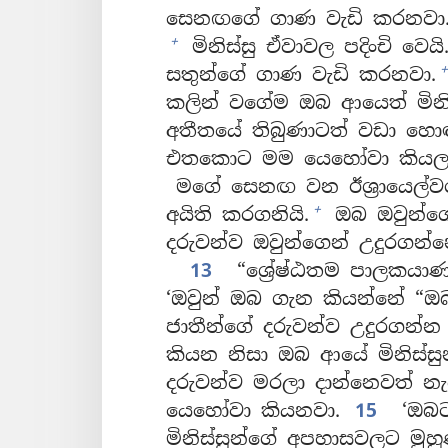
සෙනඟගේ ගාණ වැඩි කරනවා
+
මිනිස්සු ඒවාවල පදිංචි වෙයි
+
සතුන්ගේ ගාණ වැඩි කරනවා.
කලින් වගේම ඔබ ආයෙත් මිනිස්
අතීතයේ තිබුණාටත් වඩා හො
එතකොට මම යෙහෝවා කියලා ප
මගේ සෙනඟ වන ඊශ්‍රායෙල්වරු
+
අයිති කරගනියි.
ඔබ ඔවුන්ගේ
දරුවන්ව ඔවුන්ගෙන් උදුරගන්න
13
“ශ්‍රේෂ්ඨතම පාලකයා
‘ඔවුන් ඔබ ගැන කියන්නේ “ඔබ 
ජාතීන්ගේ දරුවන්ව උදුරගන්න 
කියන නිසා ඔබ ආයේ මිනිස්සු
දරුවන්ව මරලා දාන්නෙවත් නැ
යෙහෝවා කියනවා.
15
‘ඔබට
මිනිස්සුන්ගේ අපහාසවලට මු