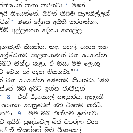
+
න්තියෙන් කතා කරනවා.
මගේ
යි තියෙන්නේ. ඔවුන් කිසිම සැලකිල්ලක්
+
ටින්
මගේ දේශය අයිති කරගත්තා.
ිම් අල්ලගෙන දේශය කොල්ල
අනාවැකි කියන්න. කඳු, හෙල්, ගංගා සහ
‘ශ්‍රේෂ්ඨතම පාලකයාණන් වන යෙහෝවා
ඔබට නින්දා කළා. ඒ නිසා මම ලොකු
+
්ට වෙන දේ ගැන කියනවා.”’
ණන් වන යෙහෝවා මෙහෙම කියනවා. ‘මම
යන්නේ ඔබ අවට ඉන්න ජාතීනුත්
+
8
ඒත් ඊශ්‍රායෙල් කඳුකරය, අතුඉති
සෙනඟ වෙනුවෙන් ඔබ එහෙම කරයි.
නවා.
9
මම ඔබ එක්කම ඉන්නවා.
 අයිති ප්‍රදේශවල බීජ වපුරලා වගා
 කියන්නේ මුළු ඊශ්‍රායෙල්