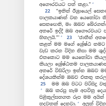
+
අගෞරවයට පත් කළා.”
22
“ඉතින් ඊශ්‍රායෙල් සෙ
පාලකයාණන් වන යෙහෝවා කියන
සෙනඟෙනි, මං ඔබව බේරගන්න
අතරේ ඉද්දී ඔබ අගෞරවයට ප
+
හිතලයි.”’
23
‘ජාතීන් අ
කළත් මම මගේ ශ්‍රේෂ්ඨ නම
වැඩ කරන විදිහ නිසා මම ශුද්
එතකොට මම යෙහෝවා කියලා ප
කියලා ශ්‍රේෂ්ඨතම පාලකයාණ
අතරේ විසිරිලා ඉන්න ඔබව 
දේශයකින්ම ඔබව එකතු කරල
25
මම ඔබ පිටට පිරිසිදු වත
+
ඔබ කරපු හැම අපවිත්‍ර දෙ
පිළිකුල්සහගත රූප මම අයින්
+
හදවතක් දෙනවා.
අලුත් විද