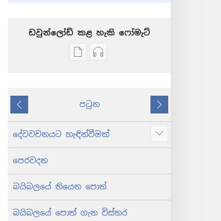
ඩවුන්ලෝඩ් කළ හැකි ‍‍ෆෝමැට්
ප්‍රකාශන
ඕඩියෝ
ඩවුන්ලෝඩ්
ඩවුන්ලෝඩ්
කරගන්න
කරගන්න
පුළුවන්
පුළුවන්
පටුන
ක්‍රම
ක්‍රම
කලින්
ඊළඟ
ශුද්ධ
ශුද්ධ
බයිබලය
බයිබලය
දේවවචනයට හැඳින්වීමක්
Show
-
-
more
නව
නව
පෙරවදන
ලොව
ලොව
පරිවර්තනය
පරිවර්තනය
බයිබලයේ තියෙන පොත්
(2024 සංශෝධනය)
(2024 සංශෝධනය)
බයිබලයේ පොත් ගැන විස්තර