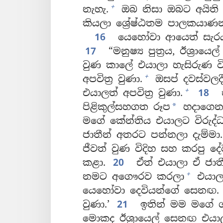
+
නැහැ.
ඔබ නිසා ඔබට අයිති 
කියලා ශ්‍රේෂ්ඨතම පාලකයාණ
16
යෙහෝවා ආයෙත් සැරය
17
“මනුෂ්‍ය පුත්‍රය, ඊශ්‍ර
වුණ කාලේ එයාලා හැසිරුණ වි
+
අපවිත්‍ර වුණා.
ඔසප් දවස්වලදී 
+
එයාලත් අපවිත්‍ර වුණා.
18
එ
පිළිකුල්සහගත රූප
හදාගෙන ද
*
මගේ කේන්තිය එයාලට විරුද්
ජාතීන් අතරට පන්නලා දැම්මා. 
ජීවත් වුණ විදිහ සහ කරපු 
කළා.
20
ඒත් එයාලා ඒ ජාතී
+
නමට අගෞරව කරලා
එයාලා
යෙහෝවා දෙවියන්ගේ සෙනඟ. ඒ
වුණා.’
21
ඉතින් මම මගේ ශ
මොකද ඊශ්‍රායෙල් සෙනඟ එයාල