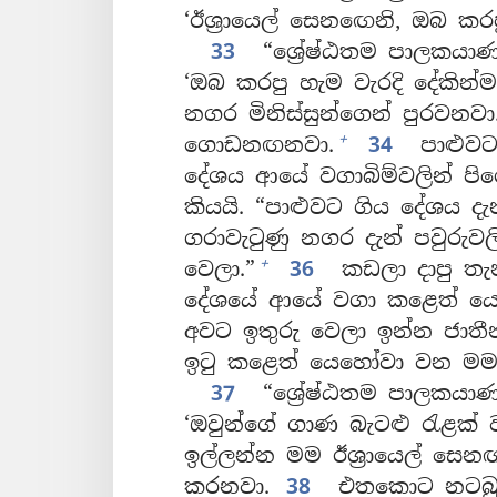
‘ඊශ්‍රායෙල් සෙනඟෙනි, ඔබ කර
33
“ශ්‍රේෂ්ඨතම පාලකයා
‘ඔබ කරපු හැම වැරදි දේකින්
නගර මිනිස්සුන්ගෙන් පුරවනවා
+
ගොඩනඟනවා.
34
පාළුවට
දේශය ආයේ වගාබිම්වලින් පිර
කියයි. “පාළුවට ගිය දේශය ද
ගරාවැටුණු නගර දැන් පවුරු
+
වෙලා.”
36
කඩලා දාපු තැ
දේශයේ ආයේ වගා කළෙත් යෙ
අවට ඉතුරු වෙලා ඉන්න ජාතීන
ඉටු කළෙත් යෙහෝවා වන මමය
37
“ශ්‍රේෂ්ඨතම පාලකයා
‘ඔවුන්ගේ ගාණ බැටළු රැළක්
ඉල්ලන්න මම ඊශ්‍රායෙල් සෙ
කරනවා.
38
එතකොට නටබුන