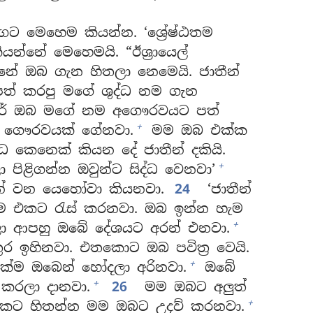
නඟට මෙහෙම කියන්න. ‘ශ්‍රේෂ්ඨතම
්නේ මෙහෙමයි. “ඊශ්‍රායෙල්
ේ ඔබ ගැන හිතලා නෙමෙයි. ජාතීන්
ත් කරපු මගේ ශුද්ධ නම ගැන
තරේ ඔබ මගේ නම අගෞරවයට පත්
+
ට ගෞරවයක් ගේනවා.
මම ඔබ එක්ක
ධ කෙනෙක් කියන දේ ජාතීන් දකියි.
+
ිළිගන්න ඔවුන්ට සිද්ධ වෙනවා’
න් වන යෙහෝවා කියනවා.
24
‘ජාතීන්
මම එකට රැස් කරනවා. ඔබ ඉන්න හැම
+
ා ආපහු ඔබේ දේශයට අරන් එනවා.
ුර ඉහිනවා. එතකොට ඔබ පවිත්‍ර වෙයි.
+
යක්ම ඔබෙන් හෝදලා අරිනවා.
ඔබේ
+
 කරලා දානවා.
26
මම ඔබට අලුත්
+
ිහකට හිතන්න මම ඔබට උදව් කරනවා.