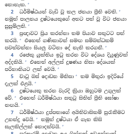
+
නොහැක.
+
2
ධර්මිෂ්ඨයන් වැඩි වූ කල ජනයා ප්‍රීති වෙති.
නමුත් පාලනය දුෂ්ටයෙකුගේ අතට පත් වූ විට ජනයා
+
සුසුම්ලති.
3
ප්‍රඥාවට ප්‍රිය කරන්නා තම පියාව සතුටට පත්
+
කරයි.
එහෙත් ගණිකාවන් සමඟ සම්බන්ධකම්
+
පවත්වන්නා සියලු වටිනා දේ නැති කරගනී.
4
රජෙකු යුක්තිය ඉටු කරන විට දේශය දියුණුවක්
+
අද්දකියි.
එහෙත් අල්ලස් දූෂණය නිසා දේශයක්
+
පරිහානියට ලක් වෙයි.
+
5
චාටු බස් දොඩන මිනිසා
තම මිතුරා ඉදිරියේ
+
දැලක් එළයි.
6
දුෂ්ටයෙකු කරන වැරදි ක්‍රියා ඔහුටම උගුලක්
+
වේ.
එහෙත් ධර්මිෂ්ඨයා සතුටු සිතින් ප්‍රීති ඝෝෂා
+
නඟයි.
7
ධර්මිෂ්ඨයා දුප්පතාගේ අයිතිවාසිකම් සුරැකීමට
+
උනන්දු වෙයි.
නමුත් දුෂ්ටයා ඒ ගැන කිසි
+
සැලකිල්ලක් නොදක්වයි.
8
පුරසාරම් දොඩන අය ගින්නක් අවුළන්නාක්