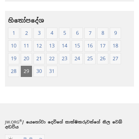
බයිබලය
බයිබලය
-
-
නව
නව
හිතෝපදේශ
ලොව
ලොව
1
2
3
4
5
6
7
8
9
පරිවර්තනය
පරිවර්තනය
(2009
(2009
10
11
12
13
14
15
16
17
18
සංස්කරණය)
සංස්කරණය)
19
20
21
22
23
24
25
26
27
28
29
30
31
®
JW.ORG
/ යෙහෝවා දෙවිගේ සාක්ෂිකරුවන්ගේ නිල වෙබ්
අඩවිය