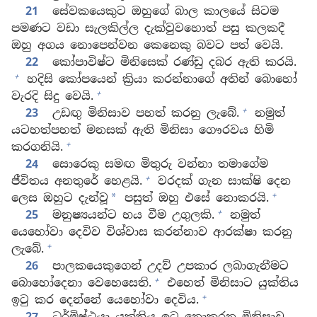
21
සේවකයෙකුට ඔහුගේ බාල කාලයේ සිටම
පමණට වඩා සැලකිල්ල දැක්වුවහොත් පසු කලකදී
ඔහු අගය නොපෙන්වන කෙනෙකු බවට පත් වෙයි.
22
කෝපාවිෂ්ට මිනිසෙක් රණ්ඩු දබර ඇති කරයි.
+
හදිසි කෝපයෙන් ක්‍රියා කරන්නාගේ අතින් බොහෝ
+
වැරදි සිදු වෙයි.
+
23
උඩඟු මිනිසාව පහත් කරනු ලැබේ.
නමුත්
යටහත්පහත් මනසක් ඇති මිනිසා ගෞරවය හිමි
+
කරගනියි.
24
සොරෙකු සමඟ මිතුරු වන්නා තමාගේම
+
ජීවිතය අනතුරේ හෙළයි.
වරදක් ගැන සාක්ෂි දෙන
+
ලෙස ඔහුට දැන්වූ
පසුත් ඔහු එසේ නොකරයි.
*
+
25
මනුෂ්‍යයන්ට භය වීම උගුලකි.
නමුත්
යෙහෝවා දෙවිව විශ්වාස කරන්නාව ආරක්ෂා කරනු
+
ලැබේ.
26
පාලකයෙකුගෙන් උදව් උපකාර ලබාගැනීමට
+
බොහෝදෙනා වෙහෙසෙති.
එහෙත් මිනිසාට යුක්තිය
+
ඉටු කර දෙන්නේ යෙහෝවා දෙවිය.
27
ධර්මිෂ්ඨයා යුක්තිය ඉටු නොකරන මිනිසාව