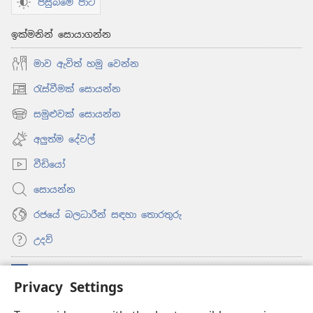
පසුබිමේ පාට
ඉක්මනින් සොයාගන්න
මාව ඇවිත් හමු වෙන්න
රැස්වීමක් සොයන්න
(opens
new
සමුළුවක් සොයන්න
(opens
window)
new
අලුත්ම දේවල්
window)
වීඩියෝ
සොයන්න
රජයේ බලධාරීන් සඳහා තොරතුරු
උදව්
සම්මාදම්
(opens
Privacy Settings
new
window)