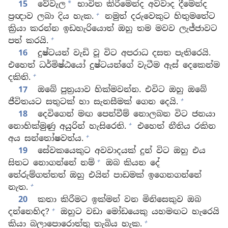
15
වේවැල
භාවිත කිරීමෙන්ද අවවාද දීමෙන්ද
*
+
ප්‍රඥාව ලබා දිය හැක.
නමුත් දරුවෙකුට හිතුමතේට
ක්‍රියා කරන්න ඉඩහැරියොත් ඔහු තම මවව ලැජ්ජාවට
+
පත් කරයි.
16
දුෂ්ටයන් වැඩි වූ විට අපරාධ දසත පැතිරෙයි.
එහෙත් ධර්මිෂ්ඨයෝ දුෂ්ටයන්ගේ වැටීම ඇස් දෙකෙන්ම
+
දකිති.
17
ඔබේ පුත්‍රයාව හික්මවන්න. එවිට ඔහු ඔබේ
+
ජීවිතයට සතුටක් හා සැනසීමක් ගෙන දෙයි.
18
දෙවිගෙන් මඟ පෙන්වීම් නොලබන විට ජනයා
+
නොහික්මුණු අයුරින් හැසිරෙති.
එහෙත් නීතිය රකින
+
අය සන්තෝෂවත්ය.
19
සේවකයෙකුට අවවාදයක් දුන් විට ඔහු එය
+
සිතට නොගන්නේ නම්
ඔබ කියන දේ
තේරුම්ගත්තත් ඔහු එයින් පාඩමක් ඉගෙනගන්නේ
+
නැත.
20
කතා කිරීමට ඉක්මන් වන මිනිසෙකුව ඔබ
+
දන්නෙහිද?
ඔහුට වඩා මෝඩයෙකු යහමඟට හැරෙයි
+
කියා බලාපොරොත්තු තැබිය හැක.