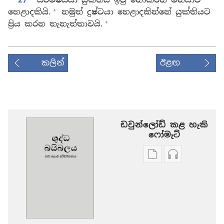
+
හෙළාදකියි.
නමුත් දුෂ්ටයා හෙළාදකින්නේ යුක්තියට
+
ප්‍රිය කරන තැනැත්තාවයි.
කලින්
ඊළඟ
ඩවුන්ලෝඩ් කළ හැකි
‍‍ෆෝමැට්
ප්‍රකාශන
ඕඩියෝ
ඩවුන්ලෝඩ්
ඩවුන්ලෝඩ්
කරගන්න
කරගන්න
පුළුවන්
පුළුවන්
ක්‍රම
ක්‍රම
ශුද්ධ
ශුද්ධ