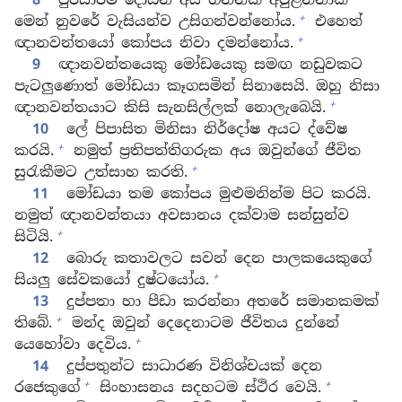
+
මෙන් නුවරේ වැසියන්ව උසිගන්වන්නෝය.
එහෙත්
+
ඥානවන්තයෝ කෝපය නිවා දමන්නෝය.
9
ඥානවන්තයෙකු මෝඩයෙකු සමඟ නඩුවකට
පැටලුණොත් මෝඩයා කෑගසමින් සිනාසෙයි. ඔහු නිසා
+
ඥානවන්තයාට කිසි සැනසිල්ලක් නොලැබෙයි.
10
ලේ පිපාසිත මිනිසා නිර්දෝෂ අයට ද්වේෂ
+
කරයි.
නමුත් ප්‍රතිපත්තිගරුක අය ඔවුන්ගේ ජීවිත
+
සුරැකීමට උත්සාහ කරති.
11
මෝඩයා තම කෝපය මුළුමනින්ම පිට කරයි.
නමුත් ඥානවන්තයා අවසානය දක්වාම සන්සුන්ව
+
සිටියි.
12
බොරු කතාවලට සවන් දෙන පාලකයෙකුගේ
+
සියලු සේවකයෝ දුෂ්ටයෝය.
13
දුප්පතා හා පීඩා කරන්නා අතරේ සමානකමක්
+
තිබේ.
මන්ද ඔවුන් දෙදෙනාටම ජීවිතය දුන්නේ
+
යෙහෝවා දෙවිය.
14
දුප්පතුන්ට සාධාරණ විනිශ්චයක් දෙන
+
+
රජෙකුගේ
සිංහාසනය සදහටම ස්ථිර වෙයි.