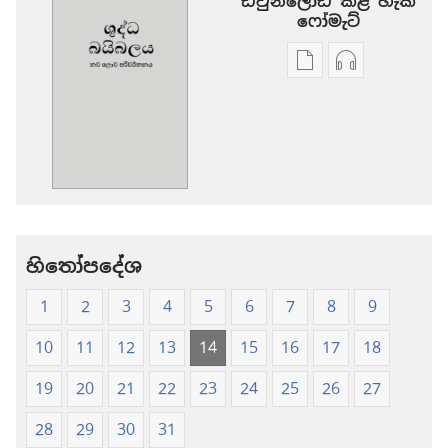
ඩවුන්ලෝඩ් කළ හැකි
‍‍ෆෝමැට්
ප්‍රකාශන
ඕඩියෝ
ඩවුන්ලෝඩ්
ඩවුන්ලෝඩ්
කරගන්න
කරගන්න
පුළුවන්
පුළුවන්
ක්‍රම
ක්‍රම
ශුද්ධ
ශුද්ධ
බයිබලය
බයිබලය
-
-
නව
නව
හිතෝපදේශ
ලොව
ලොව
1
2
3
4
5
6
7
8
9
පරිවර්තනය
පරිවර්තනය
(2009
(2009
10
11
12
13
14
15
16
17
18
සංස්කරණය)
සංස්කරණය)
19
20
21
22
23
24
25
26
27
28
29
30
31