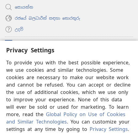
සොයන්න
රජයේ බලධාරීන් සඳහා තොරතුරු
උදව්
සම්මාදම්
(opens
Privacy Settings
new
window)
ඔන්ලයින් ලයිබ්‍රරි
To provide you with the best possible experience,
(opens
we use cookies and similar technologies. Some
new
®
JW Hub
window)
cookies are necessary to make our website work
(opens
and cannot be refused. You can accept or decline
new
®
‘JW ලයිබ්‍රරි’
window)
the use of additional cookies, which we use only
to improve your experience. None of this data
will ever be sold or used for marketing. To learn
more, read the
Global Policy on Use of Cookies
Copyright
© 2026 Watch Tower Bible and Tract Society of Pennsylvania.
and Similar Technologies
. You can customize your
භාවිත කිරීමේ නීති
|
පෞද්ගලික තොරතුරු රැකීම
|
PRIVACY
settings at any time by going to
Privacy Settings
.
S
SETTINGS