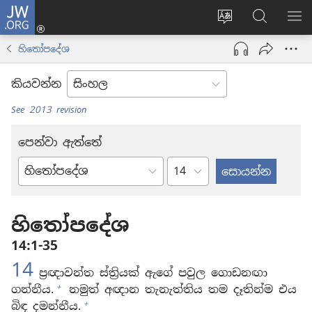
JW.ORG
ලොගින්
(opens
Change
JW.ORG
වි
new
site
වෙබ්
පෙ
හිතෝපදේශ
window)
language
අඩවියෙන
සොයන්න
කියවන්න
See 2013 revision
පෙන්වා ඇත්තේ
පරිච්ඡේදය
බයිබලයේ
පොත්
හිතෝපදේශ
14:1-35
14
ප්‍රඥාවන්ත ස්ත්‍රියක් ඇගේ පවුල ගොඩනඟා
+
ගන්නීය.
නමුත් අඥාන තැනැත්තිය තම දෑතින්ම එය
+
බිඳ දමන්නීය.