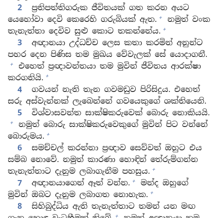
2
ප්‍රතිපත්තිගරුක ජීවිතයක් ගත කරන අයට
+
යෙහෝවා දෙවි කෙරෙහි ගරුබියක් ඇත.
නමුත් වංක
+
තැනැත්තා දෙවිව සුළු කොට තකන්නේය.
3
අඥානයා උද්ධච්ච ලෙස කතා කරමින් අනුන්ට
පහර දෙන පිණිස තම මුඛය වේවැලක් සේ යොදාගනී.
+
එහෙත් ප්‍රඥාවන්තයා තම මුවින් ජීවිතය ආරක්ෂා
+
කරගනියි.
4
ගවයන් නැති තැන ගවමඩුව පිරිසිදුය. එහෙත්
සරු අස්වැන්නක් ලැබෙන්නේ ගවයෙකුගේ ශක්තියෙනි.
5
විශ්වාසවන්ත සාක්ෂිකරුවෙක් බොරු නොකියයි.
+
නමුත් බොරු සාක්ෂිකරුවෙකුගේ මුවින් පිට වන්නේ
+
බොරුමය.
6
සමච්චල් කරන්නා ප්‍රඥාව සෙව්වත් ඔහුට එය
සම්බ නොවේ. නමුත් කාරණා හොඳින් තේරුම්ගන්න
+
තැනැත්තාට දැනුම ලබාගැනීම පහසුය.
+
7
අඥානයාගෙන් ඈත් වන්න.
මන්ද ඔහුගේ
+
මුවින් ඔබට දැනුම ලබාගත නොහැක.
8
සිහිබුද්ධිය ඇති තැනැත්තාට තමන් යන මඟ
+
ගැන හොඳ වැටහීමක් තිබේ.
නමුත් අඥානයා තම