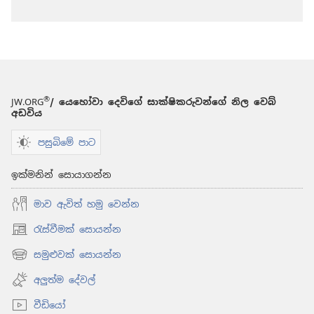
®
JW.ORG
/ යෙහෝවා දෙවිගේ සාක්ෂිකරුවන්ගේ නිල වෙබ්
අඩවිය
පසුබිමේ පාට
ඉක්මනින් සොයාගන්න
මාව ඇවිත් හමු වෙන්න
රැස්වීමක් සොයන්න
(opens
new
සමුළුවක් සොයන්න
(opens
window)
new
අලුත්ම දේවල්
window)
වීඩියෝ