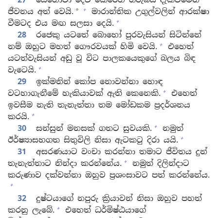
+
ජීවනය අත් වෙයි.
මාරාන්තික උගුල්වලින් ආරක්ෂා
*
+
වීමටද එය මඟ සලසා දෙයි.
28
රජෙකු යටතේ බොහෝ පුරවැසියන් සිටින්නේ
+
නම් ඔහුට මහත් ගෞරවයක් හිමි වෙයි.
එහෙත්
යටත්වැසියන් අඩු වූ විට පාලකයෙකුගේ බලය බිඳ
+
වැටෙයි.
29
ඉක්මනින් කෝප නොවන්නා හොඳ
+
වටහාගැනීමේ හැකියාවක් ඇති කෙනෙකි.
එහෙත්
ඉවසීම නැති තැනැත්තා තම මෝඩකම ප්‍රදර්ශනය
+
කරයි.
+
30
සන්සුන් මනසක් ගතට සුවයකි.
නමුත්
+
ඊර්ෂ්‍යාසහගත සිතුවිලි නිසා ඇටකටු දිරා යයි.
31
අසරණයාට වංචා කරන්නා තමාට ජීවිතය දුන්
+
තැනැත්තාට නින්දා කරන්නේය.
නමුත් දිලින්දාට
කරුණාව දක්වන්නා ඔහුව ප්‍රශංසාවට පත් කරන්නේය.
+
32
දුෂ්ටයාගේ නපුරු ක්‍රියාවන් නිසා ඔහුව පහත්
+
කරනු ලැබේ.
එහෙත් ධර්මිෂ්ඨයාගේ