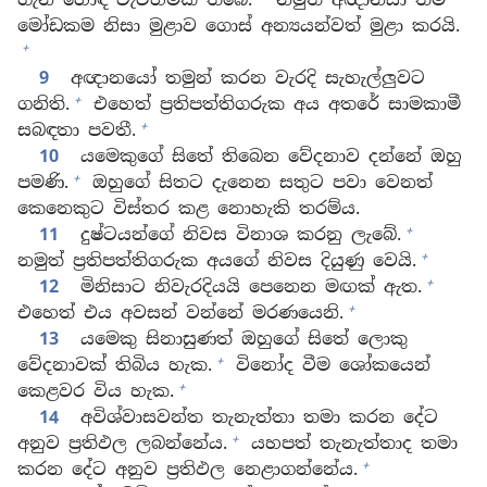
මෝඩකම නිසා මුළාව ගොස් අන්‍යයන්වත් මුළා කරයි.
+
9
අඥානයෝ තමුන් කරන වැරදි සැහැල්ලුවට
+
ගනිති.
එහෙත් ප්‍රතිපත්තිගරුක අය අතරේ සාමකාමී
+
සබඳතා පවතී.
10
යමෙකුගේ සිතේ තිබෙන වේදනාව දන්නේ ඔහු
+
පමණි.
ඔහුගේ සිතට දැනෙන සතුට පවා වෙනත්
කෙනෙකුට විස්තර කළ නොහැකි තරම්ය.
+
11
දුෂ්ටයන්ගේ නිවස විනාශ කරනු ලැබේ.
+
නමුත් ප්‍රතිපත්තිගරුක අයගේ නිවස දියුණු වෙයි.
+
12
මිනිසාට නිවැරදියයි පෙනෙන මඟක් ඇත.
+
එහෙත් එය අවසන් වන්නේ මරණයෙනි.
13
යමෙකු සිනාසුණත් ඔහුගේ සිතේ ලොකු
+
වේදනාවක් තිබිය හැක.
විනෝද වීම ශෝකයෙන්
+
කෙළවර විය හැක.
14
අවිශ්වාසවන්ත තැනැත්තා තමා කරන දේට
+
අනුව ප්‍රතිඵල ලබන්නේය.
යහපත් තැනැත්තාද තමා
+
කරන දේට අනුව ප්‍රතිඵල නෙළාගන්නේය.