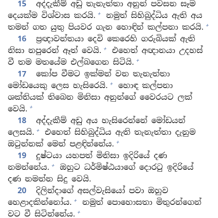
15
අද්දැකීම් අඩු තැනැත්තා අනුන් පවසන සෑම
+
දෙයක්ම විශ්වාස කරයි.
නමුත් සිහිබුද්ධිය ඇති අය
+
තමන් ගත යුතු පියවර ගැන හොඳින් කල්පනා කරයි.
16
ප්‍රඥාවන්තයා දෙවි කෙරෙහි ගරුබියක් ඇති
+
නිසා නපුරෙන් ඈත් වෙයි.
එහෙත් අඥානයා උදහස්
+
වී තම මතයේම එල්බගෙන සිටියි.
17
කෝප වීමට ඉක්මන් වන තැනැත්තා
+
මෝඩයෙකු ලෙස හැසිරෙයි.
හොඳ කල්පනා
ශක්තියක් තිබෙන මිනිසා අනුන්ගේ වෛරයට ලක්
+
වෙයි.
18
අද්දැකීම් අඩු අය හැසිරෙන්නේ මෝඩයන්
+
ලෙසයි.
එහෙත් සිහිබුද්ධිය ඇති තැනැත්තා දැනුම
+
ඔටුන්නක් මෙන් පළඳින්නේය.
19
දුෂ්ටයා යහපත් මිනිසා ඉදිරියේ දණ
+
නමන්නේය.
ඔහුට ධර්මිෂ්ඨයාගේ දොරටු ඉදිරියේ
දණ නමන්න සිදු වෙයි.
20
දිලින්දාගේ අසල්වැසියෝ පවා ඔහුව
+
හෙළාදකින්නෝය.
නමුත් පොහොසතා මිතුරන්ගෙන්
+
වට වී සිටින්නේය.