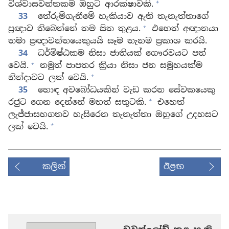
+
විශ්වාසවන්තකම ඔහුට ආරක්ෂාවකි.
33
තේරුම්ගැනීමේ හැකියාව ඇති තැනැත්තාගේ
+
ප්‍රඥාව තිබෙන්නේ තම සිත තුළය.
එහෙත් අඥානයා
තමා ප්‍රඥාවන්තයෙකුයයි සෑම තැනම ප්‍රකාශ කරයි.
34
ධර්මිෂ්ඨකම නිසා ජාතියක් ගෞරවයට පත්
+
වෙයි.
නමුත් පාපතර ක්‍රියා නිසා ජන සමූහයක්ම
+
නින්දාවට ලක් වෙයි.
35
හොඳ අවබෝධයකින් වැඩ කරන සේවකයෙකු
+
රජුට ගෙන දෙන්නේ මහත් සතුටකි.
එහෙත්
ලැජ්ජාසහගතව හැසිරෙන තැනැත්තා ඔහුගේ උදහසට
+
ලක් වෙයි.
කලින්
ඊළඟ