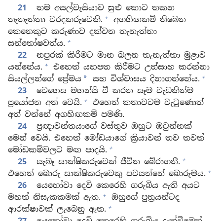
21
තම අසල්වැසියාව සුළු කොට තකන
+
තැනැත්තා වරදකරුවෙකි.
අගහිඟකම් තිබෙන
කෙනෙකුට කරුණාව දක්වන තැනැත්තා
+
සන්තෝෂවත්ය.
22
නපුරක් කිරීමට මාන බලන තැනැත්තා මුළාව
+
යන්නේය.
එහෙත් යහපත කිරීමට උත්සාහ කරන්නා
+
සියල්ලන්ගේ ප්‍රේමය
සහ විශ්වාසය දිනාගන්නේය.
*
23
වෙහෙස මහන්සි වී කරන සෑම වැඩකින්ම
+
ප්‍රයෝජන අත් වෙයි.
එහෙත් කතාවටම වැටුණොත්
අත් වන්නේ අගහිඟකම් පමණි.
24
ප්‍රඥාවන්තයාගේ වස්තුව ඔහුට ඔටුන්නක්
මෙන් වෙයි. එහෙත් මෝඩයාගේ ක්‍රියාවන් තව තවත්
+
මෝඩකම්වලට මඟ පාදයි.
+
25
සැබෑ සාක්ෂිකරුවෙක් ජීවිත බේරාගනී.
+
එහෙත් බොරු සාක්ෂිකරුවෙකු පවසන්නේ බොරුමය.
26
යෙහෝවා දෙවි කෙරෙහි ගරුබිය ඇති අයට
+
මහත් නිසැකකමක් ඇත.
ඔහුගේ පුත්‍රයන්ටද
+
ආරක්ෂාවක් ලැබෙනු ඇත.
27
යෙහෝවා දෙවි කෙරෙහි ගරුබිය දැක්වීමෙන්