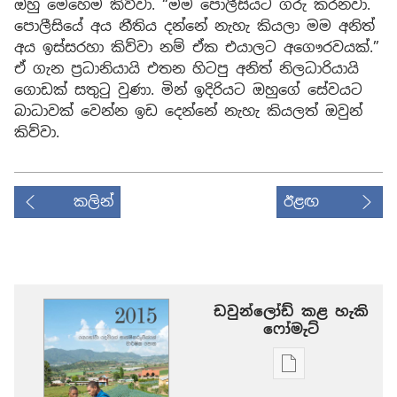
ඔහු මෙහෙම කිව්වා. “මම පොලීසියට ගරු කරනවා.
පොලීසියේ අය නීතිය දන්නේ නැහැ කියලා මම අනිත්
අය ඉස්සරහා කිව්වා නම් ඒක එයාලට අගෞරවයක්.”
ඒ ගැන ප්‍රධානියායි එතන හිටපු අනිත් නිලධාරියායි
ගොඩක් සතුටු වුණා. මින් ඉදිරියට ඔහුගේ සේවයට
බාධාවක් වෙන්න ඉඩ දෙන්නේ නැහැ කියලත් ඔවුන්
කිව්වා.
කලින්
ඊළඟ
ඩවුන්ලෝඩ් කළ හැකි
‍‍ෆෝමැට්
ප්‍රකාශන
ඩවුන්ලෝඩ්