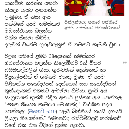
සාකච්ඡා කරන්න යනවා
කියලා ඇයට දැනගන්න
ලැබුණා. ඒ නිසා ඇය
ෆින්ලන්තය: හතරෙ පන්තියේ
පන්තියේ අයට නමස්කාර
ළමයි නමස්කාර මධ්‍යස්ථානයේ
මධ්‍යස්ථානය බලන්න
එන්න කියලා කිව්වා.
දරුවන් වගේම ගුරුවරුනුත් ඒ ගමනට කැමති වුණා.
ඊළඟ සතියේ ළමයි 38දෙනෙක් නමස්කාර
මධ්‍යස්ථානය බලන්න
කිලෝමීටර් 5ක් විතර
බයිසිකල්වලින් ගියා. ගුරුවරුන් දෙන්නෙක් හා
විදුහල්පතිත් ඒ ගමනට එකතු වුණා. ඒ අයව
පිළිගන්න සහෝදරයන් දෙන්නෙක් සහ සහෝදරියන්
තුන්දෙනෙක් එතනට ඇවිල්ලා හිටියා. පුංචි අය
සංග්‍රහයක් භුක්ති විඳින අතරේ පුස්තකාලය පෙන්නලා
“අතන තියෙන කාමරය මොකක්ද,” වාර්ෂික පදය
පෙන්නලා (
මතෙව් 6:10
) “ඇයි බිත්තියේ හයයි දහයයි
ලියලා තියෙන්නේ,” “මොනවද රැස්වීම්වලදී කරන්නේ”
වගේ එක එක විදිහේ ප්‍රශ්න ඇහුවා.