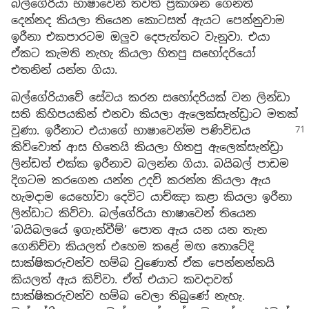
බල්ගේරියා භාෂාවෙන් තවත් ප්‍රකාශන ගෙනත්
දෙන්නද කියලා තියෙන කොටසත් ඇයට පෙන්නුවාම
ඉරීනා එකපාරටම ඔලුව දෙපැත්තට වැනුවා. එයා
ඒකට කැමති නැහැ කියලා හිතපු සහෝදරියෝ
එතනින් යන්න ගියා.
බල්ගේරියාවේ සේවය කරන සහෝදරියක් වන ලින්ඩා
සති කිහිපයකින් එනවා කියලා ඇලෙක්සැන්ඩ්‍රාට මතක්
වුණා.
ඉරීනාට එයාගේ භාෂාවෙන්ම පණිවිඩය
කිව්වොත් ආස හිතෙයි කියලා හිතපු ඇලෙක්සැන්ඩ්‍රා
ලින්ඩත් එක්ක ඉරීනාව බලන්න ගියා. බයිබල් පාඩම
දිගටම කරගෙන යන්න උදව් කරන්න කියලා ඇය
හැමදාම යෙහෝවා දෙවිට යාච්ඤා කළා කියලා ඉරීනා
ලින්ඩාට කිව්වා. බල්ගේරියා භාෂාවෙන් තියෙන
‘බයිබලයේ ඉගැන්වීම්’ පොත ඇය යන යන තැන
ගෙනිච්චා කියලත් එහෙම කළේ මඟ තොටේදි
සාක්ෂිකරුවන්ව හම්බ වුණොත් ඒක පෙන්නන්නයි
කියලත් ඇය කිව්වා. ඒත් එයාට කවදාවත්
සාක්ෂිකරුවන්ව හම්බ වෙලා තිබුණේ නැහැ.