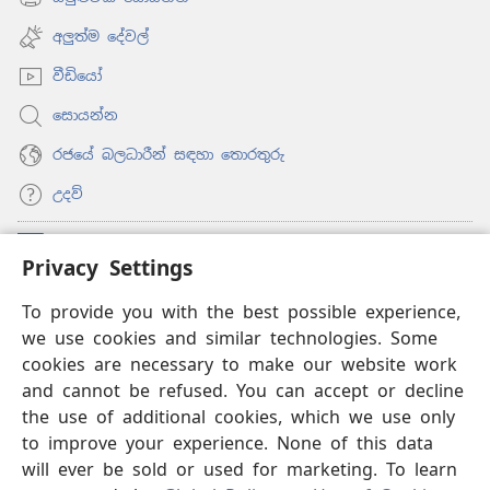
(opens
window)
new
අලුත්ම දේවල්
window)
වීඩියෝ
සොයන්න
රජයේ බලධාරීන් සඳහා තොරතුරු
උදව්
සම්මාදම්
(opens
Privacy Settings
new
window)
To provide you with the best possible experience,
ඔන්ලයින් ලයිබ්‍රරි
(opens
we use cookies and similar technologies. Some
new
®
JW Hub
window)
cookies are necessary to make our website work
(opens
and cannot be refused. You can accept or decline
new
®
‘JW ලයිබ්‍රරි’
window)
the use of additional cookies, which we use only
to improve your experience. None of this data
will ever be sold or used for marketing. To learn