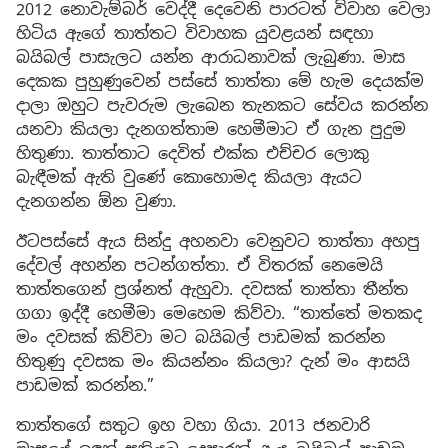
2012 නොවැම්බර් වෙද්දී දෙවෙනි පාරටත් විවාහ වෙලා
හිටිය ඇගේ තාත්තට විවාහක යුවළයන් සඳහා
බයිබල් පාසැලට යන්න ආරාධනාවක් ලැබුණා. මාස
දෙකක පුහුණුවෙන් පස්සේ තාත්තා මේ හැම දෙයක්ම
දාලා ඔහුට පැවරුම ලැබෙන තැනකට සේවය කරන්න
යනවා කියලා දැනගත්තාම හෙමීමාට ඒ ගැන පුදුම
හිතුණා. තාත්තාට දෙවිත් එක්ක එච්චර ලොකු
බැඳීමක් ඇති වුණේ කොහොමද කියලා ඇයට
දැනගන්න ඕන වුණා.
ඊටපස්සේ ඇය සින්දු අහනවා වෙනුවට තාත්තා අහපු
දේවල් අහන්න පටන්ගත්තා. ඒ විතරක් නෙමෙයි
තාත්තගෙන් ප්‍රශ්නත් ඇහුවා. දවසක් තාත්තා තීන්ත
ගගා ඉද්දී හෙමීමා මෙහෙම කිව්වා. “තාත්තේ මතකද
මං දවසක් කිව්වා මට බයිබල් පාඩමක් කරන්න
හිතුණු දවසක මං කියන්නං කියලා? දැන් මං ආසයි
පාඩමක් කරන්න.”
තාත්තගේ සතුට ඉහ වහා ගියා. 2013 ජනවාරි