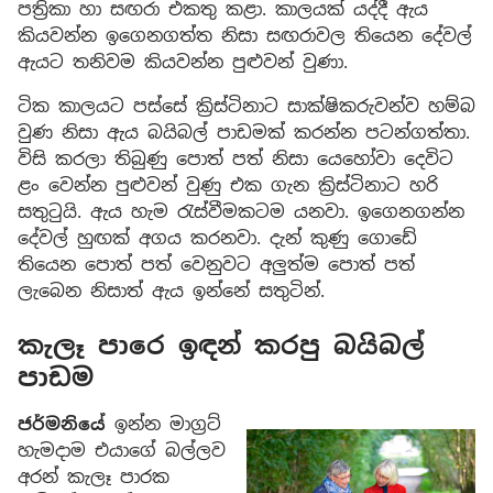
පත්‍රිකා හා සඟරා
එකතු කළා. කාලයක් යද්දී ඇය
කියවන්න ඉගෙනගත්ත නිසා සඟරාවල තියෙන දේවල්
ඇයට තනිවම කියවන්න පුළුවන් වුණා.
ටික කාලයට පස්සේ ක්‍රිස්ටිනාට සාක්ෂිකරුවන්ව හම්බ
වුණ නිසා ඇය බයිබල් පාඩමක් කරන්න පටන්ගත්තා.
විසි කරලා තිබුණු පොත් පත් නිසා යෙහෝවා දෙවිට
ළං වෙන්න පුළුවන් වුණු එක ගැන ක්‍රිස්ටිනාට හරි
සතුටුයි. ඇය හැම රැස්වීමකටම යනවා. ඉගෙනගන්න
දේවල් හුඟක් අගය කරනවා. දැන් කුණු ගොඩේ
තියෙන පොත් පත් වෙනුවට අලුත්ම පොත් පත්
ලැබෙන නිසාත් ඇය ඉන්නේ සතුටින්.
කැලෑ පාරෙ ඉඳන් කරපු බයිබල්
පාඩම
ජර්මනියේ
ඉන්න මාග්‍රට්
හැමදාම එයාගේ බල්ලව
අරන් කැලෑ පාරක