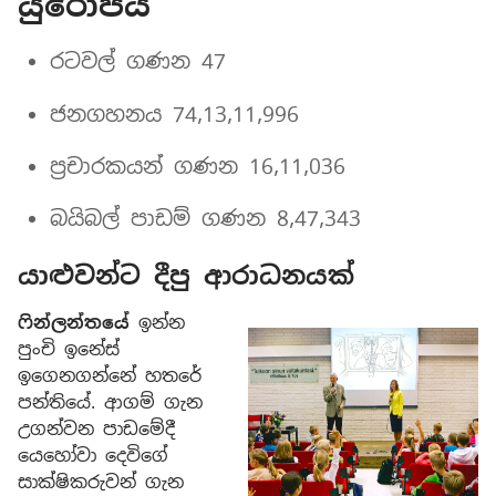
යුරෝපය
රටවල් ගණන 47
ජනගහනය 74,13,11,996
ප්‍රචාරකයන් ගණන 16,11,036
බයිබල් පාඩම් ගණන 8,47,343
යාළුවන්ට දීපු ආරාධනයක්
ෆින්ලන්තයේ
ඉන්න
පුංචි ඉනේස්
ඉගෙනගන්නේ හතරේ
පන්තියේ. ආගම් ගැන
උගන්වන පාඩමේදී
යෙහෝවා දෙවිගේ
සාක්ෂිකරුවන් ගැන