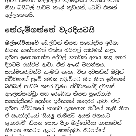
ආවා. සමහර කාලවලට දේශගුණය වෙනස් වෙන
නිසා බයිබල් පාඩම කළේ කුඩයක්, ටෝච් එකක්
අල්ලගෙනයි.
තේරුම්ගත්තේ වැරදියටයි
බල්ගේරියාවේ
ඩෙල්ෆින් කියන සහෝදරිය ඉරීනා
කියන කාන්තාවත් එක්ක බයිබල් පාඩමක් කළා.
ඉරීනා ඉගෙනගත්ත දේවල් ගොඩක් අගය කළ අතර
දිගටම රැස්වීම් ආවා. ඒත් ඇගේ මහත්තයා
සාක්ෂිකරුවන්ට කැමති නැහැ. ටික දවසකින් ඔවුන්
ස්වීඩනයේ පුංචි ගමක පදිංචියට ගිය නිසා ඉරීනගේ
බයිබල් පාඩම නතර වුණා. ස්වීඩනයේදී දවසක්
ඇලෙක්සැන්ඩ්‍රා සහ රෙබේකා කියන පුරෝගාමි
සහෝදරියන් දෙන්නා ඉරීනාගේ ගෙදරට ආවා. ඒත්
ඉරීනා ස්වීඩනයේ භාෂාව දැනගෙන හිටියේ නැති නිසා
ඒ සහෝදරියෝ ‘සියලු ජාතීන්ට අයත් ජනයාට
ශුභාරංචි’ කියන පොත දීලා බල්ගේරියා භාෂාවෙන්
තියෙන කොටස ඇයට පෙන්නුවා. ඊටපස්සේ