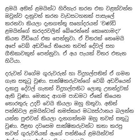
ළමයි අනිත් ළමයින්ට හිරිහැර කරන එක වළක්වන්න
ඔවුන්ව දැනුවත් කරන වැඩසටහනක් පාසැලේ
කරනවා කියලා දැනගත්තු සහෝදරයන් ‘චණ්ඩි
ළමයින්ගේ කරදරවලින් බේරෙන්නේ කොහොමද?’
කියන වීඩියෝ එක පෙන්නුවා. ඒ විතරක් නෙමෙයි
අපේ වෙබ් අඩවියේ තියෙන තවත් දේවල් සහ
ගීතිකාවකුත් පෙන්නුවා. ඒ අය පැයක් විතර එතැන
හිටියා.
දරුවන් වගේම ගුරුවරුන් හා විදුහල්පතිත් ඒ ගමන
ගැන සතුටු වුණා. සාක්ෂිකරුවන්ගේ වෙබ් අඩවියෙන්
දැකපු දේවල් ගැනත් විදුහල්පතිට ලොකු උනන්දුවක්
ඇති වුණා. මොකද ආගම පාඩමට ඒකේ තියෙන
තොරතුරු උදව් වෙයි කියලා ඔහු හිතුවා. අනිත්
පන්තිවල ළමයින්ටත් නමස්කාර මධ්‍යස්ථානය බලන්න
යන්න පුළුවන් කියලා දැනගත්තම ඔහු තවත් සතුටු
වුණා. ඊළඟ දවසෙම සාක්ෂිකරුවන්ට කතා කරපු
තවත් ගුරුවරියක් ඇගේ පන්තියේ ළමයින්වත්