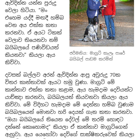
ඇවිදින්න යන්න පුරුදු
වෙලා හිටියා. “මං
එහෙම යද්දී මඟදී හම්බ
වෙන අය එක්ක කතා
කරනවා. ඒ අයට ටිකක්
වෙලාව තියෙනවා නම්
බයිබලයේ පණිවිඩයත්
ජර්මනිය: මාග්‍රට් කැලෑ පාරේ
කියනවා” කියලා ඇය
බයිබල් පාඩම කරමින්
කිව්වා.
දවසක් බල්ලව අරන් ඇවිදින්න ආපු අවුරුදු 70ක
විතර කාන්තාවක් ඇයට හමු වුණා. මාග්‍රට් මේ
කාන්තාව එක්ක කතා කළාම, ඇය හැමදාම දෙවියන්ට
යාච්ඤා කරනවා, බයිබලයත් කියවනවා කියලා ඇය
කිව්වා. මේ විදිහට හැමදාම මේ දෙන්නා හම්බ වුණාම
බයිබලයෙන් මොනවා හරි දෙයක් ගැන කතා කරනවා.
“ඔයා බයිබලයේ තියෙන දේවල් මේ තරම් හොඳට
දන්නේ කොහොමද” කියලා ඒ කාන්තාව මාග්‍රට්ගෙන්
ඇහුවා. ඇය යෙහෝවා දෙවිගේ සාක්ෂිකරුවෙක් කියලා