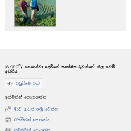
කරගන්න
පුළුවන්
ක්‍රම
2015
යෙහෝවා
දෙවිගේ
සාක්ෂිකරුවන්ග
වාර්ෂික
පොත
®
JW.ORG
/ යෙහෝවා දෙවිගේ සාක්ෂිකරුවන්ගේ නිල වෙබ්
අඩවිය
පසුබිමේ පාට
ඉක්මනින් සොයාගන්න
මාව ඇවිත් හමු වෙන්න
රැස්වීමක් සොයන්න
(opens
new
සමුළුවක් සොයන්න