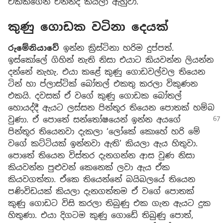
එක්කගෙන එන්නද කියලා ඇහුවා.
කුණු ගොඩක වටිනා දෙයක්
රුමේනියාවේ
ඉන්න ක්‍රිස්ටිනා හරිම දුප්පත්.
ඉස්කෝලේ ගිහින් නැති නිසා එයාට කියවන්න ලියන්න
දන්නේ නැහැ. එයා කළේ කුණු ගොඩවල්වල තියෙන
ටින් හා ප්ලාස්ටික් බෝතල් එකතු කරලා විකුණන
එකයි. දවසක් ඒ වගේ කුණු ගොඩක බෝතල්
හොයද්දී ඇයට ලස්සන පින්තූර තියෙන පොතක් හම්බ
වුණා. ඒ පොතේ සන්තෝෂයෙන් ඉන්න අයගේ
පින්තූර තියෙනවා දැකලා ‘ලෝකේ කොහේ හරි මේ
වගේ කට්ටියක් ඉන්නවා ඇති’ කියලා ඇය හිතුවා.
පොතේ තියෙන විස්තර දැනගන්න ආස වුණ නිසා
කියවන්න පුළුවන් කෙනෙක් ලවා ඇය ඒක
කියවගත්තා. ඒකෙ තියෙන්නේ බයිබලයේ තියෙන
පණිවිඩයක් කියලා දැනගත්තම ඒ වගේ පොතක්
කුණු ගොඩට විසි කරලා තිබුණු එක ගැන ඇයට දුක
හිතුණා. එයා දිගටම කුණු ගොඩේ තිබුණු පොත්,