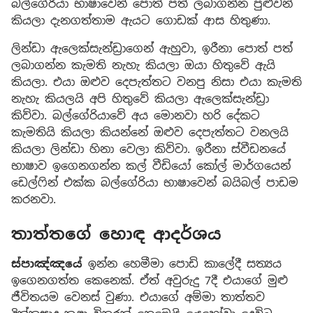
බල්ගේරියා භාෂාවෙන් පොත් පත් ලබාගන්න පුළුවන්
කියලා දැනගත්තාම ඇයට ගොඩක් ආස හිතුණා.
ලින්ඩා ඇලෙක්සැන්ඩ්‍රාගෙන් ඇහුවා, ඉරීනා පොත් පත්
ලබාගන්න කැමති නැහැ කියලා ඔයා හිතුවේ ඇයි
කියලා. එයා ඔළුව දෙපැත්තට වනපු නිසා එයා කැමති
නැහැ කියලයි අපි හිතුවේ කියලා ඇලෙක්සැන්ඩ්‍රා
කිව්වා. බල්ගේරියාවේ අය මොනවා හරි දේකට
කැමතියි කියලා කියන්නේ ඔළුව දෙපැත්තට වනලයි
කියලා ලින්ඩා හිනා වෙලා කිව්වා. ඉරීනා ස්වීඩනයේ
භාෂාව ඉගෙනගන්න කල් වීඩියෝ කෝල් මාර්ගයෙන්
ඩෙල්ෆින් එක්ක බල්ගේරියා භාෂාවෙන් බයිබල් පාඩම
කරනවා.
තාත්තගේ හොඳ ආදර්ශය
ස්පාඤ්ඤයේ
ඉන්න හෙමීමා පොඩි කාලේදී සත්‍යය
ඉගෙනගත්ත කෙනෙක්. ඒත් අවුරුදු 7දී එයාගේ මුළු
ජීවිතයම වෙනස් වුණා. එයාගේ අම්මා තාත්තව