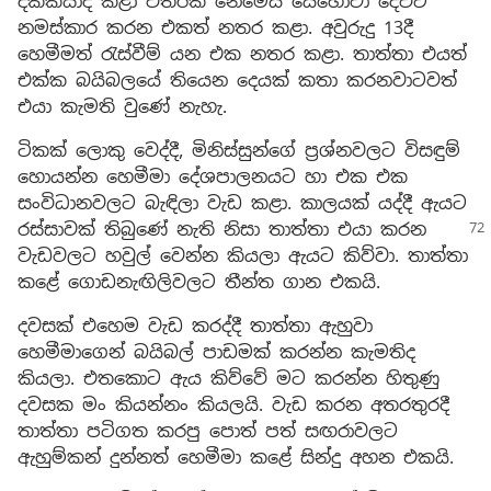
දික්කසාද කළා විතරක් නෙමෙයි යෙහෝවා දෙවිට
නමස්කාර කරන එකත් නතර කළා. අවුරුදු 13දී
හෙමීමත් රැස්වීම් යන එක නතර කළා. තාත්තා එයත්
එක්ක බයිබලයේ තියෙන දෙයක් කතා කරනවාටවත්
එයා කැමති වුණේ නැහැ.
ටිකක් ලොකු වෙද්දී, මිනිස්සුන්ගේ ප්‍රශ්නවලට විසඳුම්
හොයන්න හෙමීමා දේශපාලනයට හා එක එක
සංවිධානවලට බැඳිලා වැඩ කළා. කාලයක් යද්දී ඇයට
රස්සාවක්
තිබුණේ නැති නිසා තාත්තා එයා කරන
වැඩවලට හවුල් වෙන්න කියලා ඇයට කිව්වා. තාත්තා
කළේ ගොඩනැඟිලිවලට තීන්ත ගාන එකයි.
දවසක් එහෙම වැඩ කරද්දී තාත්තා ඇහුවා
හෙමීමාගෙන් බයිබල් පාඩමක් කරන්න කැමතිද
කියලා. එතකොට ඇය කිව්වේ මට කරන්න හිතුණු
දවසක මං කියන්නං කියලයි. වැඩ කරන අතරතුරදී
තාත්තා පටිගත කරපු පොත් පත් සඟරාවලට
ඇහුම්කන් දුන්නත් හෙමීමා කළේ සින්දු අහන එකයි.