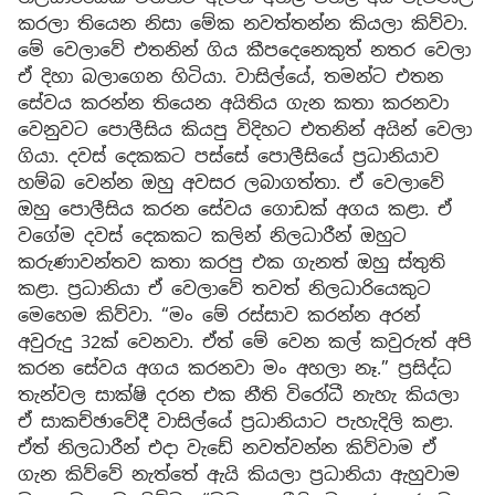
කරලා තියෙන නිසා මේක නවත්තන්න කියලා කිව්වා.
මේ වෙලාවේ එතනින් ගිය කීපදෙනෙකුත් නතර වෙලා
ඒ දිහා බලාගෙන හිටියා. වාසිල්යේ, තමන්ට එතන
සේවය කරන්න තියෙන අයිතිය ගැන කතා කරනවා
වෙනුවට පොලීසිය කියපු විදිහට එතනින් අයින් වෙලා
ගියා. දවස් දෙකකට පස්සේ පොලීසියේ ප්‍රධානියාව
හම්බ වෙන්න ඔහු අවසර ලබාගත්තා. ඒ වෙලාවේ
ඔහු පොලීසිය කරන සේවය ගොඩක් අගය කළා. ඒ
වගේම දවස් දෙකකට කලින් නිලධාරීන් ඔහුට
කරුණාවන්තව කතා කරපු එක ගැනත් ඔහු ස්තුති
කළා. ප්‍රධානියා ඒ වෙලාවේ තවත් නිලධාරියෙකුට
මෙහෙම කිව්වා. “මං මේ රස්සාව කරන්න අරන්
අවුරුදු 32ක් වෙනවා. ඒත් මේ වෙන කල් කවුරුත් අපි
කරන සේවය අගය කරනවා මං අහලා නෑ.” ප්‍රසිද්ධ
තැන්වල සාක්ෂි දරන එක නීති විරෝධී නැහැ කියලා
ඒ සාකච්ඡාවේදී වාසිල්යේ ප්‍රධානියාට පැහැදිලි කළා.
ඒත් නිලධාරීන් එදා වැඩේ නවත්වන්න කිව්වාම ඒ
ගැන කිව්වේ නැත්තේ ඇයි කියලා ප්‍රධානියා ඇහුවාම