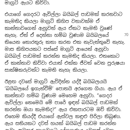
මාග්‍රට් ඇයට කිව්වා.
එයාගේ ගෙදරට ඇවිල්ලා බයිබල් පාඩමක් කරනවාට
කැමතිද කියලා මාග්‍රට් කිහිප වතාවක්ම ඒ
කාන්තාවගෙන් ඇහුවත් ඇය ඒකට කැමති වුණේ
නැහැ. ඒත් ඒ දෙන්නා
හම්බ වුණාම බයිබලයේ
තියෙන තොරතුරු කතා කරන එක නැවැත්තුවේ නැහැ.
මාස කිහිපයකට පස්සේ මාග්‍රට් ආයෙත් ඇහුවා
බයිබල් පාඩමක් කරන්න කැමතිද කියලා. එතකොට
ඒ කාන්තාව කිව්වා එයාත් එක්ක ජීවත් වෙන පුරුෂයා
සාක්ෂිකරුවන්ට කැමති නැහැ කියලා.
ඊළඟ දවසේ මාග්‍රට් ඇවිදින්න යද්දී බයිබලයයි
‘බයිබලයේ ඉගැන්වීම්’ පොතයි අරගෙන ගියා. ඇය ඒ
කාන්තාව හම්බ වුණාම මෙහෙම ඇහුවා. “ගෙදර
ඇවිල්ලා නෙමෙයි මේ පාරේ ඉඳන් බයිබල් පාඩමක්
කරන්න ඔයා කැමතිද?” ඇය එකපාරටම ඔව් කිව්වා.
එහෙම කියද්දී එයාගේ ඇස්වල කඳුළු පිරිලා තිබුණා.
ඇය සතියකට දවස් හයක් බයිබල් පාඩම කරන්න