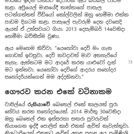
මාසයේ ඉඳන් සතියට දෙපාරක් ඇය බයිබල් පාඩම
කළා. අප්‍රියෙල් මාසයේදී තාත්තාගේ පාසැල
පටන්ගත්තත් වීඩියෝ කෝල්වලින් ඔහු හෙමීමා එක්ක
පාඩම දිගටම කළා. පාසැලේ පැවරුම් දෙන දවසෙදි
ඇයත් ඒ උත්සවයට ගියා. 2013 දෙසැම්බර් 14වෙනිදා
හෙමීමා බව්තීස්ම වුණා.
ඇය මෙහෙම කිව්වා. “යෙහෝවා දෙවි මං ගැන
ගොඩක් ඉවසුවා. දෙවි කවදාවත් මාව අතහැරියේ
නැහැ. ඇත්තටම මට
ආදරේ කරන යාළුවෝ දැන්
මට ඉන්නවා. යෙහෝවා දෙවිගේ ආදරය සහෝදර
සහෝදරියන්ගෙන් මම අද්දකිනවා.”
ගෞරව කරන එකේ වටිනාකම
වාසිල්යේ
රුසියාවේ
බෙතෙල් එකේ කාලයක් පුරා
සේවය කරන සහෝදරයෙක්. 2014 මාර්තු 30වෙනිදා
ඔහු බෙතෙල් එක ඉස්සරහා සඟරා පුවරුවක්
තියාගෙන ඉද්දී පොලිස් කාර් එකක් ඇවිත් නැවැත්තුවා.
නිලධාරියෙක් එතනට ඇවිත් අහළ පහළ අය පැමිණිලි