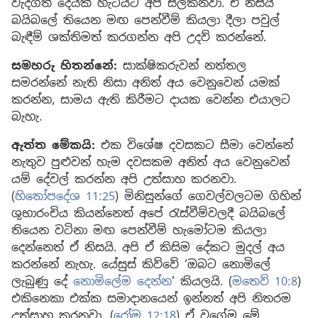
වැදගත් දෙයක් හැටියට අපි සලකනවා. ඒ නිසයි
බයිබලේ තියෙන මඟ පෙන්වීම් කියලා දීලා පවුල්
බැඳීම් ශක්තිමත් කරගන්න අපි උදව් කරන්නේ.
සමහරු හිතන්නේ:
සාක්ෂිකරුවන් නත්තල
සමරන්නේ නැති නිසා අනිත් අය වෙනුවෙන් යමක්
කරන්න, සාමය ඇති කිරීමට දායක වෙන්න එයාලට
බැහැ.
ඇත්ත මේකයි:
එක විශේෂ දවසකට සීමා වෙන්නේ
නැතුව පුළුවන් හැම දවසකම අනිත් අය වෙනුවෙන්
යම් දේවල් කරන්න අපි උත්සාහ කරනවා.
(
හිතෝපදේශ 11:25
) මිනිසුන්ගේ ගෙවල්වලටම ගිහින්
ශුභාරංචිය කියන්නෙත් අපේ රැස්වීම්වලදී බයිබලේ
තියෙන වටිනා මඟ පෙන්වීම් හැමෝටම කියලා
දෙන්නෙත් ඒ නිසයි. අපි ඒ කිසිම දේකට මුදල් අය
කරන්නේ නැහැ. යේසුස් කිව්වේ ‘ඔබට නොමිලේ
ලැබුණු දේ
නොමිලේම දෙන්න
’ කියලයි. (
මතෙව් 10:8
)
එකිනෙකා එක්ක සමාදානයෙන් ඉන්නත් අපි නිතරම
උත්සාහ කරනවා. (
රෝම 12:18
) ඒ වගේම මේ