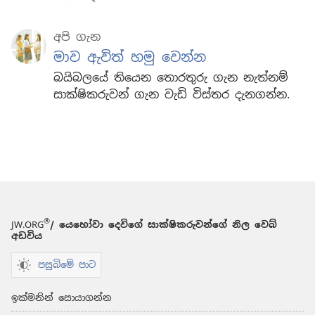
අපි ගැන
මාව ඇවිත් හමු වෙන්න
බයිබලයේ තියෙන තොරතුරු ගැන නැත්නම්
සාක්ෂිකරුවන් ගැන වැඩි විස්තර දැනගන්න.
®
JW.ORG
/ යෙහෝවා දෙවිගේ සාක්ෂිකරුවන්ගේ නිල වෙබ්
අඩවිය
පසුබිමේ පාට
ඉක්මනින් සොයාගන්න