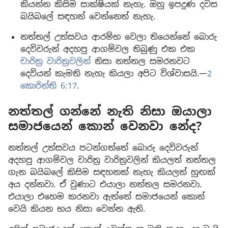
කියන්න කිසිම සාක්ෂියක් නැහැ. ඔහු ඉපදුණ දවස
බයිබලේ සඳහන් වෙන්නෙත් නැහැ.
නත්තල් උත්සවය ආරම්භ වෙලා තියෙන්නේ බොරු
දෙවිවරුන් අදහපු ආගම්වල තිබුණු එක එක
චාරිත්‍ර වාරිත්‍රවලින්
නිසා නත්තල සමරනවට
දෙවියන් කැමති නැහැ කියලා අපිට විශ්වාසයි.—
2
කොරින්ති 6:17
.
නත්තල් ගන්නේ නැති නිසා ඔයාලා
සමාජයෙන් කොන් වෙනවා නේද?
නත්තල් උත්සවය පටන්ගත්තේ බොරු දෙවිවරුන්
අදහපු ආගම්වල චාරිත්‍ර වාරිත්‍රවලින් කියලත් නත්තල
ගැන බයිබලේ කිසිම සඳහනක් නැහැ කියලත් හුඟක්
අය දන්නවා. ඒ වුණාට එයාලා නත්තල සමරනවා.
එයාලා එහෙම කරනවා ඇත්තේ සමාජයෙන් කොන්
වෙයි කියන භය නිසා වෙන්න ඇති.