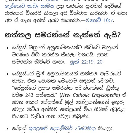
ලෝකෙට සැබෑ සාමය
උදා කරන්න පුළුවන් දෙවිගේ
රාජ්‍යයට විතරයි කියලා අපි විශ්වාස කරනවා. ඒ නිසා
අපි ඒ ගැන අනිත් අයට කියනවා.—
මතෙව් 10:7
.
නත්තල සමරන්නේ නැත්තේ ඇයි?
යේසුස් ඔහුගේ අනුගාමිකයන්ට කිව්වේ ඔහුගේ
මරණය සිහි කරන්න කියලා විතරයි. උපත
සමරන්න කිව්වේ නැහැ.—
ලූක් 22:19, 20
.
යේසුස්ගේ මුල් අනුගාමිකයන් නත්තල සැමරුවේ
නැහැ. එක පොතක මෙහෙම සඳහන් වෙනවා.
“යේසුස්ගේ උපත සමරන්න පටන්ගත්තේ ක්‍රිස්තු
වර්ෂ 243 පස්සෙයි.” (
New Catholic Encyclopedia
) ඒ
වෙන කොට යේසුස්ගේ මුල් ගෝලයන්ගෙන් ඉතුරු
වෙලා හිටිය අන්තිම ගෝලයත් මිය ගිහින් අවුරුදු
සීයකට වැඩිය ගත වෙලා තිබුණා.
යේසුස්
ඉපදුණේ දෙසැම්බර් 25වෙනිදා
කියලා