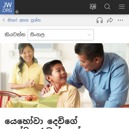
JW.ORG
ලොගින්
(opens
Change
JW.ORG
වි
new
site
වෙබ්
පෙ
නිතර අසන ප්‍රශ්න
window)
language
අඩවියෙන
සොයන්න
කියවන්න
යෙහෝවා දෙවිගේ