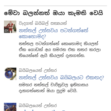
මේවා බලන්නත් ඔයා කැමති වෙයි
වැදගත් බයිබල් සත්‍යයන්
නත්තල් උත්සවය පටන්ගත්තේ
කොහොමද?
නත්තල පටන්ගත්තේ කොහොමද කියලත්
ඒක ගොඩක් අය සමරන එක නතර කරලා
තියෙන්නේ ඇයි කියලත් දැනගන්න.
බයිබලයෙන් උත්තර
නත්තල් උත්සවය බයිබලයට එකඟද?
සමහර නත්තල් චාරිත්‍රවල ඉතිහාසය
දැනගත්තොත් ඔයා පුදුම වෙයි.
බයිබලයෙන් උත්තර