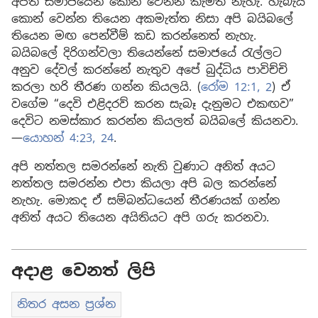
අපිත් සමාජයෙන් කොන් වෙන්න කැමති නැහැ. හැබැයි
කොන් වෙන්න තියෙන අකමැත්ත නිසා අපි බයිබලේ
තියෙන මඟ පෙන්වීම් කඩ කරන්නෙත් නැහැ.
බයිබලේ දිරිගන්වලා තියෙන්නේ සමාජයේ රැල්ලට
අනුව දේවල් කරන්නේ නැතුව අපේ බුද්ධිය පාවිච්චි
කරලා හරි තීරණ ගන්න කියලයි. (
රෝම 12:1, 2
) ඒ
වගේම “දෙවි එළිදරව් කරන සැබෑ දැනුමට එකඟව”
දෙවිට නමස්කාර කරන්න කියලත් බයිබලේ කියනවා.
—
යොහන් 4:23, 24
.
අපි නත්තල සමරන්නේ නැති වුණාට අනිත් අයට
නත්තල සමරන්න එපා කියලා අපි බල කරන්නේ
නැහැ. මොකද ඒ සම්බන්ධයෙන් තීරණයක් ගන්න
අනිත් අයට තියෙන අයිතියට අපි ගරු කරනවා.
අදාළ වෙනත් ලිපි
නිතර අසන ප්‍රශ්න