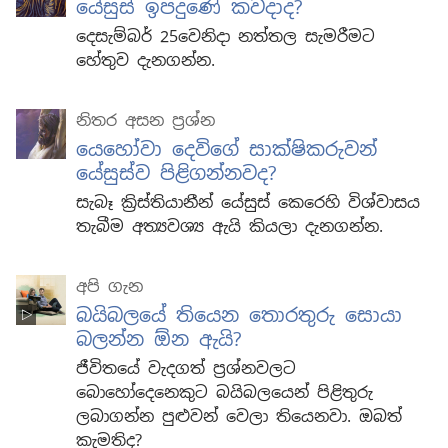
යේසුස් ඉපදුණේ කවදාද?
දෙසැම්බර් 25වෙනිදා නත්තල සැමරීමට
හේතුව දැනගන්න.
නිතර අසන ප්‍රශ්න
යෙහෝවා දෙවිගේ සාක්ෂිකරුවන්
යේසුස්ව පිළිගන්නවද?
සැබෑ ක්‍රිස්තියානීන් යේසුස් කෙරෙහි විශ්වාසය
තැබීම අත්‍යවශ්‍ය ඇයි කියලා දැනගන්න.
අපි ගැන
බයිබලයේ තියෙන තොරතුරු සොයා
බලන්න ඕන ඇයි?
ජීවිතයේ වැදගත් ප්‍රශ්නවලට
බොහෝදෙනෙකුට බයිබලයෙන් පිළිතුරු
ලබාගන්න පුළුවන් වෙලා තියෙනවා. ඔබත්
කැමතිද?