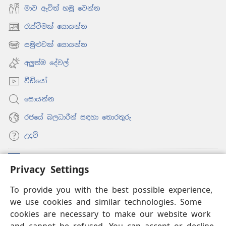
මාව ඇවිත් හමු වෙන්න
රැස්වීමක් සොයන්න
(opens
new
සමුළුවක් සොයන්න
(opens
window)
new
අලුත්ම දේවල්
window)
වීඩියෝ
සොයන්න
රජයේ බලධාරීන් සඳහා තොරතුරු
උදව්
සම්මාදම්
(opens
Privacy Settings
new
window)
To provide you with the best possible experience,
ඔන්ලයින් ලයිබ්‍රරි
(opens
we use cookies and similar technologies. Some
new
®
JW Hub
window)
cookies are necessary to make our website work
(opens
new