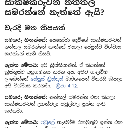
සාක්ෂිකරුවන් නත්තල
සමරන්නේ නැත්තේ ඇයි?
වැරදි මත කීපයක්
සමහරු හිතන්නේ:
යෙහෝවා දෙවිගේ සාක්ෂිකරුවන්
නත්තල සමරන්නේ නැත්තේ එයාලා යේසුස්ව විශ්වාස
කරන්නේ නැති නිසයි.
ඇත්ත මේකයි:
අපි ක්‍රිස්තියානීන්. ඒ කියන්නේ
ක්‍රිස්තුස්ව අනුගමනය කරන අය. අපිට ගැලවීම
ලැබෙන්නේ
යේසුස් ක්‍රිස්තුස්
මාර්ගයෙන් විතරයි කියලා
අපි විශ්වාස කරනවා.—
ක්‍රියා 4:12
.
සමහරු හිතන්නේ:
නත්තල් සමරන්න එපා කියලා
සාක්ෂිකරුවන් උගන්වලා පවුල්වල ප්‍රශ්න ඇති
කරනවා.
ඇත්ත මේකයි:
පවුලේ
හැමෝම එකමුතුව ඉන්න එක