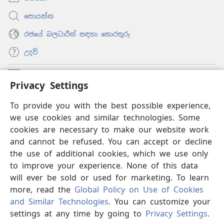
සොයන්න
රජයේ බලධාරීන් සඳහා තොරතුරු
උදව්
සම්මාදම්
(opens
Privacy Settings
new
window)
To provide you with the best possible experience,
ඔන්ලයින් ලයිබ්‍රරි
(opens
we use cookies and similar technologies. Some
new
®
JW Hub
window)
cookies are necessary to make our website work
(opens
and cannot be refused. You can accept or decline
new
®
‘JW ලයිබ්‍රරි’
window)
the use of additional cookies, which we use only
to improve your experience. None of this data
will ever be sold or used for marketing. To learn
more, read the
Global Policy on Use of Cookies
and Similar Technologies
. You can customize your
Copyright
© 2026 Watch Tower Bible and Tract Society of Pennsylvania.
භාවිත කිරීමේ නීති
|
පෞද්ගලික තොරතුරු රැකීම
|
PRIVACY
settings at any time by going to
Privacy Settings
.
SETTINGS