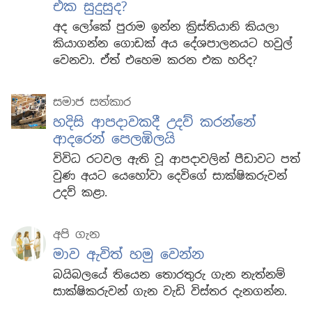
එක සුදුසුද?
අද ලෝකේ පුරාම ඉන්න ක්‍රිස්තියානි කියලා
කියාගන්න ගොඩක් අය දේශපාලනයට හවුල්
වෙනවා. ඒත් එහෙම කරන එක හරිද?
සමාජ සත්කාර
හදිසි ආපදාවකදී උදව් කරන්නේ
ආදරෙන් පෙලඹිලයි
විවිධ රටවල ඇති වූ ආපදාවලින් පීඩාවට පත්
වුණ අයට යෙහෝවා දෙවිගේ සාක්ෂිකරුවන්
උදව් කළා.
අපි ගැන
මාව ඇවිත් හමු වෙන්න
බයිබලයේ තියෙන තොරතුරු ගැන නැත්නම්
සාක්ෂිකරුවන් ගැන වැඩි විස්තර දැනගන්න.