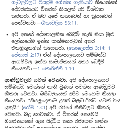
ගැටලුවලට විසඳුම ගේන්න හැකියාව
තියෙන්නේ
දේවරාජ්‍යයට විතරක් කියලත් අපි විශ්වාස
කරනවා. ඒ බව අපේ කතාවෙන් හා ක්‍රියාවෙන්
පෙන්වනවා.—
ගීතාවලිය 56:11
.
අපි අතරේ දේශපාලනික බෙදීම් නැති නිසා මුළු
ලෝකයේම ඉන්න සාක්ෂිකරුවන් අතර
එකමුතුකමක් තියෙනවා. (
කොලොස්සි 3:14;
1
පේතෘස් 2:17
) ඒත් දේශපාලනයට සම්බන්ධ
ආගම්වල ඉන්න සාමාජිකයන් අතර බෙදීම්
තියෙනවා.—
1 කොරින්ති 1:10
.
ආණ්ඩුවලට යටත් වෙනවා.
අපි දේශපාලනයට
සම්බන්ධ වෙන්නේ නැති වුණත් පවතින ආණ්ඩුවට
කීකරු වෙනවා. බයිබලයෙත් අපිට මෙහෙම කියලා
තියෙනවා. “සියලුදෙනාම උසස් බලධාරීන්ට යටත් විය
යුතුයි.” (
රෝම 13:1
) අපි රජයේ නීතිවලට කීකරු
වෙනවා. බදු ගෙවනවා. ඒ විතරක් නෙමෙයි
මහජනයාගේ ශුභ සිද්ධිය තකා රජයෙන් ගන්න