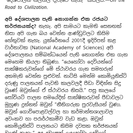
“දේශපාලන නිලතල දැරුවේ නැහැ” කියලයි.—
On the
Road to Civilization.
අපි දේශපාලන පැති නොගන්න එක රජයට
තර්ජනයක්ද?
නැහැ. අපි සාමයට කැමති සෙනඟක්
නිසා අපි ගැන බය වෙන්න ආණ්ඩුවලට කිසිම
හේතුවක් නැහැ. යුක්රේනයේ 2001දී ඉදිරිපත් කළ
වාර්තාවක (National Academy of Sciences) අපි
දේශපාලනය සම්බන්ධයෙන් පැති නොගන්න එක ගැන
මෙහෙම කියලා තිබුණා. “යෙහෝවා දෙවියන්ගේ
සාක්ෂිකරුවන්ගේ මේ ස්ථාවරය ගැන සමහරුන්
අකමැති වෙන්න පුළුවන්. නාට්සි මෙන්ම කොමියුනිස්ට්
දරුණු පාලනයන් පැවති කාලවලදී පීඩා විඳින්න සිදු
වුණේ ඔවුන්ගේ ඒ ස්ථාවරය නිසයි.” පසු කාලයේ
සෝවියට් පාලන සමයේදිත් සාක්ෂිකරුවන් පීඩාවලට
මුහුණ දුන්නත් ඔවුන් “නීතිගරුක පුරවැසියන් වුණා.
ඔවුන් ගොවිපොළවල්වල හා කර්මාන්තශාලාවල
අවංකව හා පරාර්ථකාමීව වැඩ කළා. ඔවුන්
කොමියුනිස්ට් පාලනයට කිසිම දවසක තර්ජනයක්