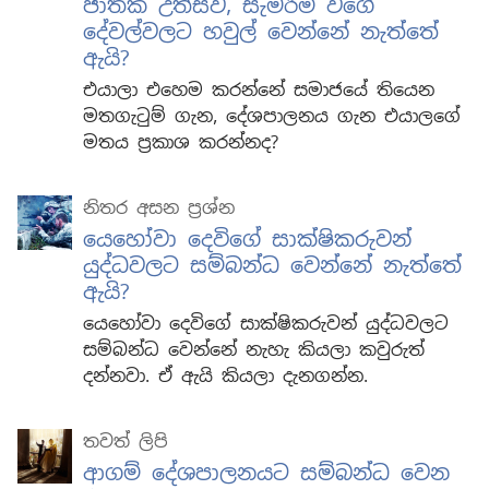
ජාතික උත්සව, සැමරීම් වගේ
දේවල්වලට හවුල් වෙන්නේ නැත්තේ
ඇයි?
එයාලා එහෙම කරන්නේ සමාජයේ තියෙන
මතගැටුම් ගැන, දේශපාලනය ගැන එයාලගේ
මතය ප්‍රකාශ කරන්නද?
නිතර අසන ප්‍රශ්න
යෙහෝවා දෙවිගේ සාක්ෂිකරුවන්
යුද්ධවලට සම්බන්ධ වෙන්නේ නැත්තේ
ඇයි?
යෙහෝවා දෙවිගේ සාක්ෂිකරුවන් යුද්ධවලට
සම්බන්ධ වෙන්නේ නැහැ කියලා කවුරුත්
දන්නවා. ඒ ඇයි කියලා දැනගන්න.
තවත් ලිපි
ආගම් දේශපාලනයට සම්බන්ධ වෙන