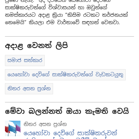
වුණේ නැහැ.” අද දවසෙත් යෙහෝවා දෙවිගේ
සාක්ෂිකරුවන්ගේ විශ්වාසයන් හා ඔවුන්ගේ
නමස්කාරයට අදාළ ක්‍රියා “කිසිම රටකට තර්ජනයක්
නෙමෙයි” කියලා එම වාර්තාවේ සඳහන් වෙනවා.
අදාළ වෙනත් ලිපි
සමාජ සත්කාර
යෙහෝවා දෙවිගේ සාක්ෂිකරුවන්ගේ වැඩකටයුතු
නිතර අසන ප්‍රශ්න
මේවා බලන්නත් ඔයා කැමති වෙයි
නිතර අසන ප්‍රශ්න
යෙහෝවා දෙවිගේ සාක්ෂිකරුවන්