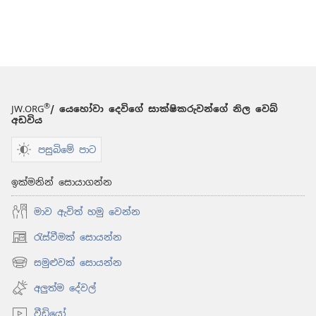
®
JW.ORG
/ යෙහෝවා දෙවිගේ සාක්ෂිකරුවන්ගේ නිල වෙබ්
අඩවිය
පසුබිමේ පාට
ඉක්මනින් සොයාගන්න
මාව ඇවිත් හමු වෙන්න
රැස්වීමක් සොයන්න
(opens
new
සමුළුවක් සොයන්න
(opens
window)
new
අලුත්ම දේවල්
window)
වීඩියෝ