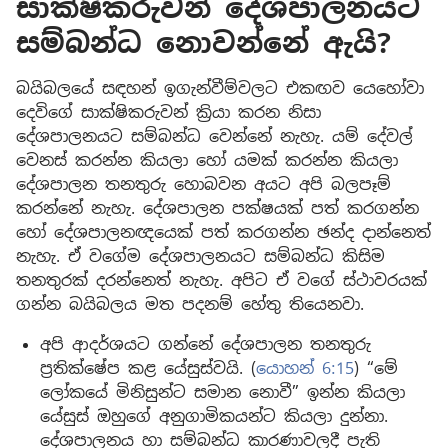
සාක්ෂිකරුවන් දේශපාලනයට
සම්බන්ධ නොවන්නේ ඇයි?
බයිබලයේ සඳහන් ඉගැන්වීම්වලට එකඟව යෙහෝවා
දෙවිගේ සාක්ෂිකරුවන් ක්‍රියා කරන නිසා
දේශපාලනයට සම්බන්ධ වෙන්නේ නැහැ. යම් දේවල්
වෙනස් කරන්න කියලා හෝ යමක් කරන්න කියලා
දේශපාලන තනතුරු හොබවන අයට අපි බලපෑම්
කරන්නේ නැහැ. දේශපාලන පක්ෂයක් පත් කරගන්න
හෝ දේශපාලනඥයෙක් පත් කරගන්න ඡන්ද දාන්නෙත්
නැහැ. ඒ වගේම දේශපාලනයට සම්බන්ධ කිසිම
තනතුරක් දරන්නෙත් නැහැ. අපිට ඒ වගේ ස්ථාවරයක්
ගන්න බයිබලය මත පදනම් හේතු තියෙනවා.
අපි ආදර්ශයට ගන්නේ දේශපාලන තනතුරු
ප්‍රතික්ෂේප කළ යේසුස්වයි. (
යොහන් 6:15
) “මේ
ලෝකයේ මිනිසුන්ට සමාන නොවී” ඉන්න කියලා
යේසුස් ඔහුගේ අනුගාමිකයන්ට කියලා දුන්නා.
දේශපාලනය හා සම්බන්ධ කාරණාවලදී පැති