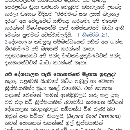
පියවරවලටත් සහයෝගය දෙනවා. අපි ආණ්ඩු
පෙරළන්න ක්‍රියා කරනවා වෙනුවට බයිබලයේ උනන්දු
කරලා තියෙන විදිහට “රජවරුන් සහ උසස් නිලතල
දරන” අය වෙනුවෙන් යාච්ඤා කරනවා. අපි එහෙම
කරන්නේ විශේෂයෙන්ම අපේ නමස්කාරයට බාධා ඇති
වෙන්න පුළුවන් අවස්ථාවලදියි.—
1 තිමෝති 2:1,
2
.දේශපාලන කටයුතු සම්බන්ධයෙන් අනිත් අය ගන්න
තීරණවලට අපි බලපෑම් කරන්නේ නැහැ.
උදාහරණයකට අපි ඡන්ද වැඩකටයුතුවලටවත් ඡන්ද
දායකයන්ටවත් බාධා කරන්නේ නැහැ.
අපි දේශපාලන පැති නොගන්නේ මෑතක ඉඳලද?
නැහැ. පළවෙනි සියවසේ හිටිය පාවුල් හා වෙනත්
ක්‍රිස්තියානීන්ද ක්‍රියා කළේ එහෙමයි. එක් පොතක
සඳහන් වෙන්නේ “තමන් ආණ්ඩුවලට ගරු කළ යුතු
බව එදා සිටි ක්‍රිස්තියානීන් අවබෝධ කරගෙන සිටියත්
දේශපාලන කටයුතුවලට සම්බන්ධ වීම වැරදි බව
ඔවුන් දැන සිටියා” කියලයි. (
Beyond Good Intentions
)
තවත් පොතකත් කියන්නේ මුල් ක්‍රිස්තියානීන්