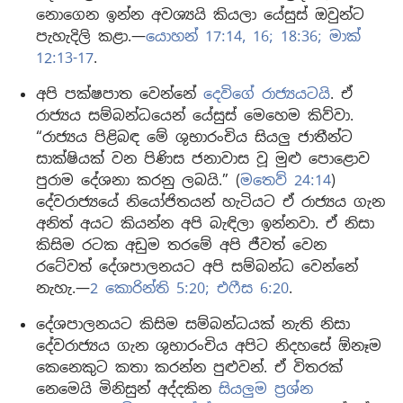
නොගෙන ඉන්න අවශ්‍යයි කියලා යේසුස් ඔවුන්ට
පැහැදිලි කළා.—
යොහන් 17:14,
16;
18:36;
මාක්
12:13-17
.
අපි පක්ෂපාත වෙන්නේ
දෙවිගේ රාජ්‍යයටයි
. ඒ
රාජ්‍යය සම්බන්ධයෙන් යේසුස් මෙහෙම කිව්වා.
“රාජ්‍යය පිළිබඳ මේ ශුභාරංචිය සියලු ජාතීන්ට
සාක්ෂියක් වන පිණිස ජනාවාස වූ මුළු පොළොව
පුරාම දේශනා කරනු ලබයි.” (
මතෙව් 24:14
)
දේවරාජ්‍යයේ නියෝජිතයන් හැටියට ඒ රාජ්‍යය ගැන
අනිත් අයට කියන්න අපි බැඳිලා ඉන්නවා. ඒ නිසා
කිසිම රටක අඩුම තරමේ අපි ජීවත් වෙන
රටේවත් දේශපාලනයට අපි සම්බන්ධ වෙන්නේ
නැහැ.—
2 කොරින්ති 5:20;
එෆීස 6:20
.
දේශපාලනයට කිසිම සම්බන්ධයක් නැති නිසා
දේවරාජ්‍යය ගැන ශුභාරංචිය අපිට නිදහසේ ඕනෑම
කෙනෙකුට කතා කරන්න පුළුවන්. ඒ විතරක්
නෙමෙයි මිනිසුන් අද්දකින
සියලුම ප්‍රශ්න