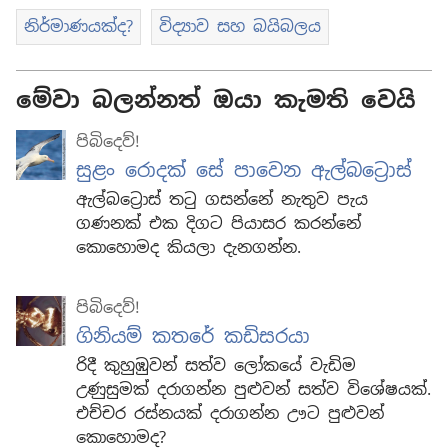
නිර්මාණයක්ද?
විද්‍යාව සහ බයිබලය
මේවා බලන්නත් ඔයා කැමති වෙයි
පිබිදෙව්!
සුළං රොදක් සේ පාවෙන ඇල්බට්‍රොස්
ඇල්බට්‍රොස් තටු ගසන්නේ නැතුව පැය
ගණනක් එක දිගට පියාසර කරන්නේ
කොහොමද කියලා දැනගන්න.
පිබිදෙව්!
ගිනියම් කතරේ කඩිසරයා
රිදී කුහුඹුවන් සත්ව ලෝකයේ වැඩිම
උණුසුමක් දරාගන්න පුළුවන් සත්ව විශේෂයක්.
එච්චර රස්නයක් දරාගන්න ඌට පුළුවන්
කොහොමද?