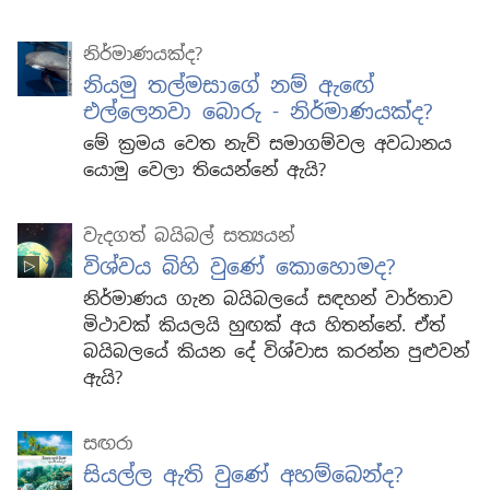
නිර්මාණයක්ද?
නියමු තල්මසාගේ නම් ඇඟේ
එල්ලෙනවා බොරු - නිර්මාණයක්ද?
මේ ක්‍රමය වෙත නැව් සමාගම්වල අවධානය
යොමු වෙලා තියෙන්නේ ඇයි?
වැදගත් බයිබල් සත්‍යයන්
විශ්වය බිහි වුණේ කොහොමද?
නිර්මාණය ගැන බයිබලයේ සඳහන් වාර්තාව
මිථාවක් කියලයි හුඟක් අය හිතන්නේ. ඒත්
බයිබලයේ කියන දේ විශ්වාස කරන්න පුළුවන්
ඇයි?
සඟරා
සියල්ල ඇති වුණේ අහම්බෙන්ද?