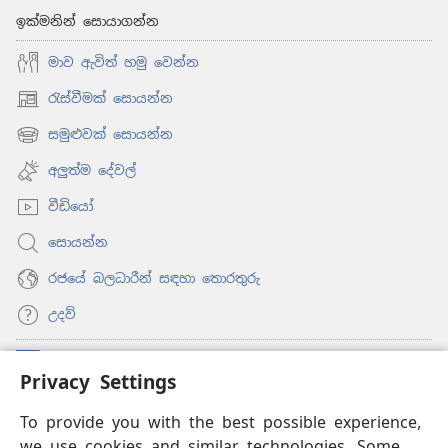
ඉක්මනින් සොයාගන්න
මාව ඇවිත් හමු වෙන්න
රැස්වීමක් සොයන්න
(opens
new
සමුළුවක් සොයන්න
(opens
window)
new
අලුත්ම දේවල්
window)
වීඩියෝ
සොයන්න
රජයේ බලධාරීන් සඳහා තොරතුරු
උදව්
සම්මාදම්
(opens
Privacy Settings
new
window)
To provide you with the best possible experience,
ඔන්ලයින් ලයිබ්‍රරි
(opens
we use cookies and similar technologies. Some