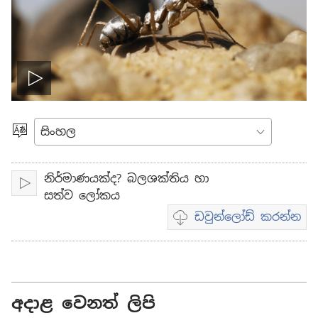
ප්ලේ
කැමති
භාෂාව
නිර්මාණයක්ද? බලශක්තිය හා
Play
සත්ව ලෝකය
ඩවුන්ලෝඩ් කරන්න
Video
download
options
අදාළ වෙනත් ලිපි