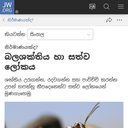
JW.ORG
ලොගින්
(opens
Change
JW.ORG
වි
new
site
වෙබ්
පෙ
නිර්මාණයක්ද?
window)
language
අඩවියෙන
සොයන්න
කියවන්න
නිර්මාණයක්ද?
බලශක්තිය හා සත්ව
ලෝකය
ශක්තිය උරාගන්න, රදවගන්න සහ පාවිච්චි කරන්න
උපන් හපන්නු කීපදෙනෙක්ව සත්ව ලෝකයෙන්
මුණගැහෙමු.