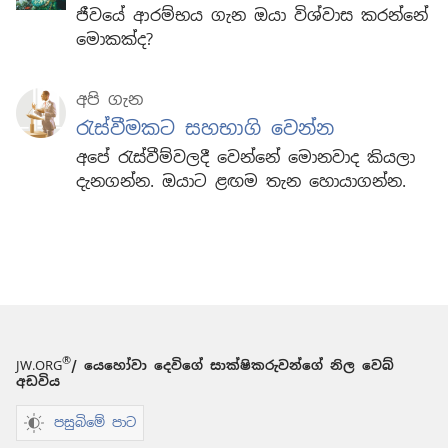
ජීවයේ ආරම්භය ගැන ඔයා විශ්වාස කරන්නේ
මොකක්ද?
අපි ගැන
රැස්වීමකට සහභාගි වෙන්න
අපේ රැස්වීම්වලදී වෙන්නේ මොනවාද කියලා
දැනගන්න. ඔයාට ළඟම තැන හොයාගන්න.
®
JW.ORG
/ යෙහෝවා දෙවිගේ සාක්ෂිකරුවන්ගේ නිල වෙබ්
අඩවිය
පසුබිමේ පාට