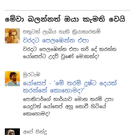
මේවා බලන්නත් ඔයා කැමති වෙයි
සතුටක් ලැබිය හැකි ක්‍රියාකාරකම්
වරදට පෙලඹෙන්න එපා
වරදට පෙලඹෙන්න එපා හරි දේ කරන්න
යෝසෙප්ට උදව් වුණේ මොකක්ද?
මුරටැඹ
යෝසෙප් - ‘මේ තරම් දුෂ්ට දෙයක්
කරන්නේ කොහොමද?’
පොතිෆර්ගේ භාර්යාව මොන තරම් උපා
යෙදුවත් යෝසෙප් අහු නොවී හිටියේ
කොහොමද?
අපේ සින්දු