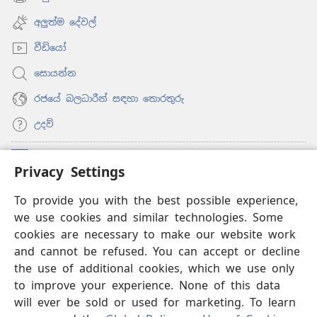
(opens
window)
new
අලුත්ම දේවල්
window)
වීඩියෝ
සොයන්න
රජයේ බලධාරීන් සඳහා තොරතුරු
උදව්
සම්මාදම්
(opens
Privacy Settings
new
window)
To provide you with the best possible experience,
ඔන්ලයින් ලයිබ්‍රරි
(opens
we use cookies and similar technologies. Some
new
®
JW Hub
window)
cookies are necessary to make our website work
(opens
and cannot be refused. You can accept or decline
new
®
‘JW ලයිබ්‍රරි’
window)
the use of additional cookies, which we use only
to improve your experience. None of this data
will ever be sold or used for marketing. To learn