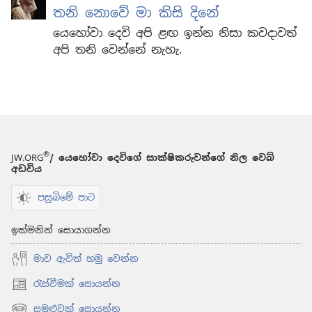
තනි නොවේ මා කිසි දිනේ
යෙහෝවා දෙවි අපි ළඟ ඉන්න නිසා කවදාවත්
අපි තනි වෙන්නේ නැහැ.
®
JW.ORG
/ යෙහෝවා දෙවිගේ සාක්ෂිකරුවන්ගේ නිල වෙබ්
අඩවිය
පසුබිමේ පාට
ඉක්මනින් සොයාගන්න
මාව ඇවිත් හමු වෙන්න
රැස්වීමක් සොයන්න
(opens
new
සමුළුවක් සොයන්න