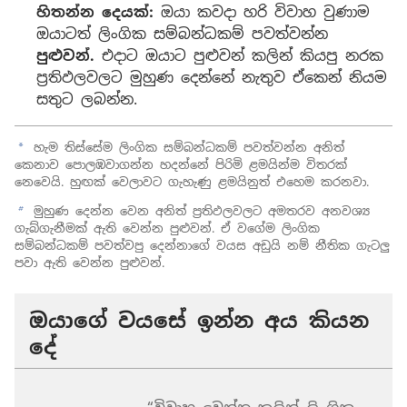
හිතන්න දෙයක්:
ඔයා කවදා හරි විවාහ වුණාම
ඔයාටත් ලිංගික සම්බන්ධකම් පවත්වන්න
පුළුවන්.
එදාට ඔයාට පුළුවන් කලින් කියපු නරක
ප්‍රතිඵලවලට මුහුණ දෙන්නේ නැතුව ඒකෙන් නියම
සතුට ලබන්න.
හැම තිස්සේම ලිංගික සම්බන්ධකම් පවත්වන්න අනිත්
a
කෙනාව පොලඹවාගන්න හදන්නේ පිරිමි ළමයින්ම විතරක්
නෙවෙයි. හුඟක් වෙලාවට ගැහැණු ළමයිනුත් එහෙම කරනවා.
මුහුණ දෙන්න වෙන අනිත් ප්‍රතිඵලවලට අමතරව අනවශ්‍ය
b
ගැබ්ගැනීමක් ඇති වෙන්න පුළුවන්. ඒ වගේම ලිංගික
සම්බන්ධකම් පවත්වපු දෙන්නාගේ වයස අඩුයි නම් නීතික ගැටලු
පවා ඇති වෙන්න පුළුවන්.
ඔයාගේ වයසේ ඉන්න අය කියන
දේ