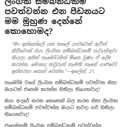
ලිංගික සම්බන්ධකම්
පවත්වන්න එන පීඩනයට
මම මුහුණ දෙන්නේ
කොහොමද?
“මං ඉස්කෝලේ යන කාලේ යාළුවෙක් ඇවිත්
කිව්වොත් එයා ලිංගික සම්බන්ධකම් පැවැත්තුවා
කියලා අනිත් හැමෝටමත් ඕනෙ වුණා ඒ දේම
කරන්න. මොකද කවුරුත් කැමති නෑනේ යාළුවෝ
ඉස්සරහා කොන් වෙන්න.”—ඉලේන්, 21.
හැමෝම වගේ ලිංගික සම්බන්ධකම් පවත්වන නිසා
ඔයාටත් එහෙම කරන්න හිතිලා තියෙනවාද?
ඔයා ආදරේ කරන කෙනෙක් බල කරන නිසා ලිංගික
සම්බන්ධකම් පවත්වන්න ඔයාට කවදා හරි හිතිලා
තියෙනවාද?
එහෙමනම් ලිංගික සම්බන්ධකම් පවත්වන්න