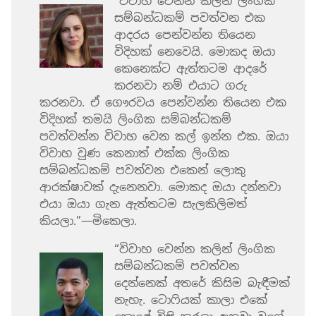
“විවාහ වෙන්න කලින් ලිංගික
සම්බන්ධකම් පවත්වන එක
ආදරය පෙන්වන්න තියෙන
විදිහක් නෙවෙයි. මොකද ඔයා
කෙනෙක්ට ඇත්තටම ආදරේ
කරනවා නම් එයාට ගරු
කරනවා. ඒ ගෞරවය පෙන්වන්න තියෙන එක
විදිහක් තමයි ලිංගික සම්බන්ධකම්
පවත්වන්න විවාහ වෙන කල් ඉන්න එක. ඔයා
විවාහ වුණ කෙනාත් එක්ක ලිංගික
සම්බන්ධකම් පවත්වන එකෙන් ලොකු
ආරක්ෂාවක් දැනෙනවා. මොකද ඔයා දන්නවා
එයා ඔයා ගැන ඇත්තටම සැලකිලිමත්
කියලා.”—මිකෙලා.
“විවාහ වෙන්න කලින් ලිංගික
සම්බන්ධකම් පවත්වන
දෙන්නෙක් අතරේ කිසිම බැඳීමක්
නැහැ. ටොෆියක් කාලා එකේ