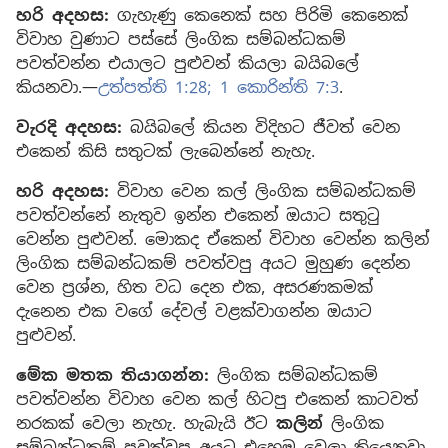
හරි අදහස:
ගැහැණු කෙනෙක් සහ පිරිමි කෙනෙක්
විවාහ වුණාට පස්සේ ලිංගික සම්බන්ධකම්
පවත්වන්න එයාලට පුළුවන් කියලා බයිබලේ
කියනවා.—
උත්පත්ති 1:28;
1 කොරින්ති 7:3
.
වැරදි අදහස:
බයිබලේ කියන විදිහට ජීවත් වෙන
එකෙන් කිසි සතුටක් ලැබෙන්නේ නැහැ.
හරි අදහස:
විවාහ වෙන කල් ලිංගික සම්බන්ධකම්
පවත්වන්නේ නැතුව ඉන්න එකෙන් ඔයාට සතුටු
වෙන්න පුළුවන්. මොකද ඒකෙන් විවාහ වෙන්න කලින්
ලිංගික සම්බන්ධකම් පවත්වපු අයට මුහුණ දෙන්න
වෙන ප්‍රශ්න, හිත වධ දෙන එක, අසරණකමක්
දැනෙන එක වගේ දේවල් වළක්වාගන්න ඔයාට
පුළුවන්.
මේක මතක තියාගන්න:
ලිංගික සම්බන්ධකම්
පවත්වන්න විවාහ වෙන කල් හිටපු එකෙන් කාටවත්
නරකක් වෙලා නැහැ. හැබැයි ඊට
කලින්
ලිංගික
සම්බන්ධකම් පවත්වපු අයට එහෙම වෙලා තියෙනවා.