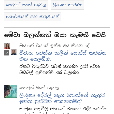
යොවුන් සිතේ ගැටලු
ලිංගික කාරණා
යෞවනයන් සහ තරුණයන්
මේවා බලන්නත් ඔයා කැමති වෙයි
ඔයාගේ වයසේ ඉන්න අය කියන දේ
විවාහ වෙන්න කලින් සෙක්ස් කරන්න
එන පෙලඹීම.
ඒකට විරුද්ධව සටන් කරන්න උදව් වෙන
බයිබල් ප්‍රතිපත්ති 3ක් බලන්න.
යොවුන් සිතේ ගැටලු
ලිංගික දේවල් ගැන හිතන්නේ නැතුව
ඉන්න පුළුවන් කොහොමද?
කාමුක සිතුවිලි ඔයාගේ මනසට එද්දී කරන්න