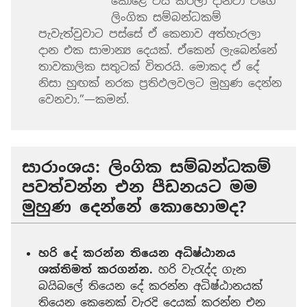
කොළේ විසි කරලා දානවා වගේ
ලිංගික සම්බන්ධකම්
පැවැත්වුවාට පස්සේ ඒ කෙනාව අත්හැරලා
දාන එක සාමාන්‍ය දෙයක්. ඒකෙන් ලැබෙන්නේ
තාවකාලික සතුටක් විතරයි. මොකද ඒ දේ
නිසා හුඟක් නරක ප්‍රතිඵලවලට මුහුණ දෙන්න
වෙනවා
.
”—කමන්.
සාරාංශය: ලිංගික සම්බන්ධකම්
පවත්වන්න එන පීඩනයට මම
මුහුණ දෙන්නේ කොහොමද?
හරි දේ කරන්න තියෙන අධිෂ්ඨානය
ශක්තිමත් කරගන්න.
හරි වැරැද්ද ගැන
බයිබලේ තියෙන දේ කරන්න අධිෂ්ඨානයක්
තියෙන කෙනෙක් වැරදි දෙයක් කරන්න එන