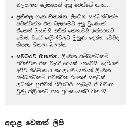
බලපෑමට ලේසියෙන් අහු වෙන්නේ නැහැ.
ප්‍රතිඵල ගැන හිතන්න.
ලිංගික සම්බන්ධකම්
පවත්වන්න එන බලපෑමට අහු වුණොත්
ඒකෙන් ඔයාටයි අනිත් කෙනාටයි ඉස්සරහට
මොන වගේ දේවල්වලට මුහුණ දෙන්න වෙයිද
කියලා හිතලා බලන්න.
සමබරව හිතන්න.
ලිංගික සම්බන්ධකම්
පවත්වන එක වැරදි දෙයක් නෙවෙයි. දෙවියන්
අපිව නිර්මාණය කරලා තියෙන්නේ ලිංගික
සම්බන්ධකම් පවත්වන එකෙන් සතුටක්
ලබන්න පුළුවන් විදිහටයි. හැබැයි ඒ විවාහ
වුණු ස්ත්‍රියකට සහ පුරුෂයෙක්ට විතරයි.
අදාළ වෙනත් ලිපි