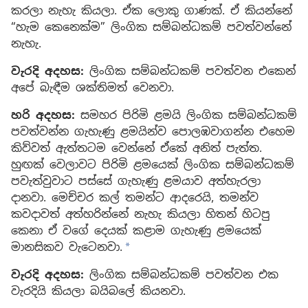
කරලා නැහැ කියලා. ඒක ලොකු ගාණක්. ඒ කියන්නේ
“හැම කෙනෙක්ම” ලිංගික සම්බන්ධකම් පවත්වන්නේ
නැහැ.
වැරදි අදහස:
ලිංගික සම්බන්ධකම් පවත්වන එකෙන්
අපේ බැඳීම ශක්තිමත් වෙනවා.
හරි අදහස:
සමහර පිරිමි ළමයි ලිංගික සම්බන්ධකම්
පවත්වන්න ගැහැණු ළමයින්ව පොලඹවාගන්න එහෙම
කිව්වත් ඇත්තටම වෙන්නේ ඒකේ අනිත් පැත්ත.
හුඟක් වෙලාවට පිරිමි ළමයෙක් ලිංගික සම්බන්ධකම්
පවැත්වුවාට පස්සේ ගැහැණු ළමයාව අත්හැරලා
දානවා. මෙච්චර කල් තමන්ට ආදරෙයි, තමන්ව
කවදාවත් අත්හරින්නේ නැහැ කියලා හිතන් හිටපු
කෙනා ඒ වගේ දෙයක් කළාම ගැහැණු ළමයෙක්
මානසිකව වැටෙනවා.
a
වැරදි අදහස:
ලිංගික සම්බන්ධකම් පවත්වන එක
වැරදියි කියලා බයිබලේ කියනවා.