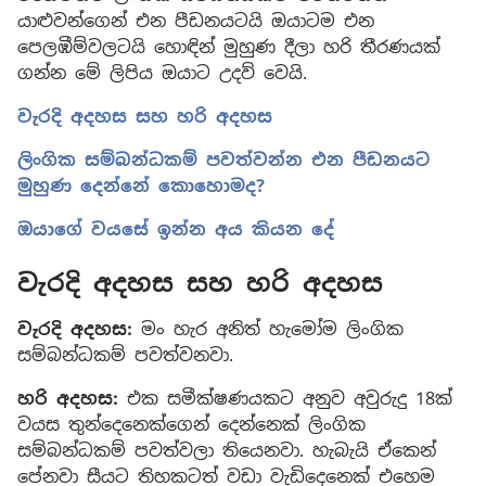
යාළුවන්ගෙන් එන පීඩනයටයි ඔයාටම එන
පෙලඹීම්වලටයි හොඳින් මුහුණ දීලා හරි තීරණයක්
ගන්න මේ ලිපිය ඔයාට උදව් වෙයි.
වැරදි අදහස සහ හරි අදහස
ලිංගික සම්බන්ධකම් පවත්වන්න එන පීඩනයට
මුහුණ දෙන්නේ කොහොමද?
ඔයාගේ වයසේ ඉන්න අය කියන දේ
වැරදි අදහස සහ හරි අදහස
වැරදි අදහස:
මං හැර අනිත් හැමෝම ලිංගික
සම්බන්ධකම් පවත්වනවා.
හරි අදහස:
එක සමීක්ෂණයකට අනුව අවුරුදු 18ක්
වයස තුන්දෙනෙක්ගෙන් දෙන්නෙක් ලිංගික
සම්බන්ධකම් පවත්වලා තියෙනවා. හැබැයි ඒකෙන්
පේනවා සීයට තිහකටත් වඩා වැඩිදෙනෙක් එහෙම