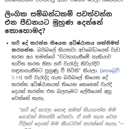
ලිංගික සම්බන්ධකම් පවත්වන්න
එන පීඩනයට මුහුණ දෙන්නේ
කොහොමද?
හරි දේ කරන්න තියෙන අධිෂ්ඨානය ශක්තිමත්
කරගන්න.
බයිබලේ කියනවා අවබෝධයෙන් වැඩ
කරන අය තමන්ගේ “වටහාගැනීමේ හැකියාව
භාවිත කරන නිසා හරි වැරැද්ද නිවැරදිව
හඳුනාගැනීමට පුහුණු වී සිටිති” කියලා. (
හෙබ්‍රෙව්
5:14
) හරි වැරැද්ද ගැන බයිබලේ තියෙන දේ
කරන්න අධිෂ්ඨානයක් තියෙන කෙනෙක් වැරදි
දෙයක් කරන්න එන බලපෑමට ලේසියෙන් අහු
වෙන්නේ නැහැ.
“හරි දේ කරලා හොඳ නමක් තියාගන්න මම
ගොඩක් මහන්සි වෙනවා. ඒ නම කැත වෙන
විදිහේ දෙයක් මම කීයටවත් කරන්නේ නැහැ.”—