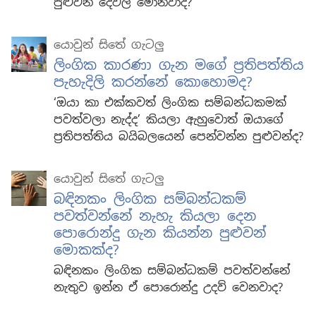
පුළුවන් දේවල් මොනවාද?
යොවුන් සිතේ ගැටලු
ලිංගික කාරණා ගැන මගේ ප්‍රතිපත්තිය
පැහැදිලි කරන්නේ කොහොමද?
‘ඔයා කා එක්කවත් ලිංගික සම්බන්ධකමක්
පවත්වලා නැද්ද’ කියලා ඇහුවොත් ඔයාගේ
ප්‍රතිපත්තිය බයිබලයෙන් පෙන්වන්න පුළුවන්ද?
යොවුන් සිතේ ගැටලු
බඳිනකං ලිංගික සම්බන්ධකම්
පවත්වන්නේ නැහැ කියලා දෙන
පොරොන්දු ගැන කියන්න පුළුවන්
මොකක්ද?
බඳිනකං ලිංගික සම්බන්ධකම් පවත්වන්නේ
නැතුව ඉන්න ඒ පොරොන්දු උදව් වෙනවාද?