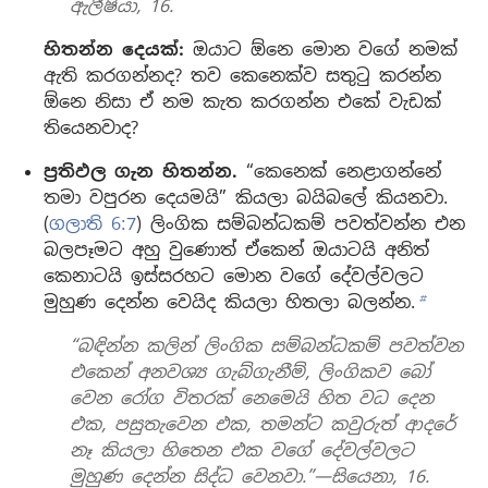
ඇලීෂියා, 16.
හිතන්න දෙයක්:
ඔයාට ඕනෙ මොන වගේ නමක්
ඇති කරගන්නද? තව කෙනෙක්ව සතුටු කරන්න
ඕනෙ නිසා ඒ නම කැත කරගන්න එකේ වැඩක්
තියෙනවාද?
ප්‍රතිඵල ගැන හිතන්න.
“කෙනෙක් නෙළාගන්නේ
තමා වපුරන දෙයමයි” කියලා බයිබලේ කියනවා.
(
ගලාති 6:7
) ලිංගික සම්බන්ධකම් පවත්වන්න එන
බලපෑමට අහු වුණොත් ඒකෙන් ඔයාටයි අනිත්
කෙනාටයි ඉස්සරහට මොන වගේ දේවල්වලට
මුහුණ දෙන්න වෙයිද කියලා හිතලා බලන්න.
b
“බඳින්න කලින් ලිංගික සම්බන්ධකම් පවත්වන
එකෙන් අනවශ්‍ය ගැබ්ගැනීම්, ලිංගිකව බෝ
වෙන රෝග විතරක් නෙමෙයි හිත වධ දෙන
එක, පසුතැවෙන එක, තමන්ට කවුරුත් ආදරේ
නෑ කියලා හිතෙන එක වගේ දේවල්වලට
මුහුණ දෙන්න සිද්ධ වෙනවා.”—සියෙනා, 16.