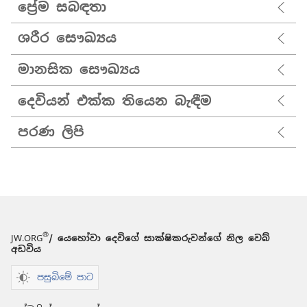
ප්‍රේම සබඳතා
ශරීර සෞඛ්‍යය
මානසික සෞඛ්‍යය
දෙවියන් එක්ක තියෙන බැඳීම
පරණ ලිපි
®
JW.ORG
/ යෙහෝවා දෙවිගේ සාක්ෂිකරුවන්ගේ නිල වෙබ්
අඩවිය
පසුබිමේ පාට