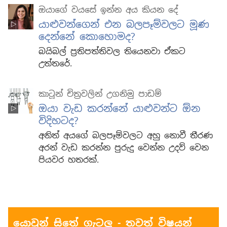
ඔයාගේ වයසේ ඉන්න අය කියන දේ
යාළුවන්ගෙන් එන බලපෑම්වලට මූණ
දෙන්නේ කොහොමද?
බයිබල් ප්‍රතිපත්තිවල තියෙනවා ඒකට
උත්තරේ.
කාටූන් චිත්‍රවලින් උගනිමු පාඩම්
ඔයා වැඩ කරන්නේ යාළුවන්ට ඕන
විදිහටද?
අනිත් අයගේ බලපෑම්වලට අහු නොවී තීරණ
අරන් වැඩ කරන්න පුරුදු වෙන්න උදව් වෙන
පියවර හතරක්.
යොවුන් සිතේ ගැටලු - තවත් විෂයන්