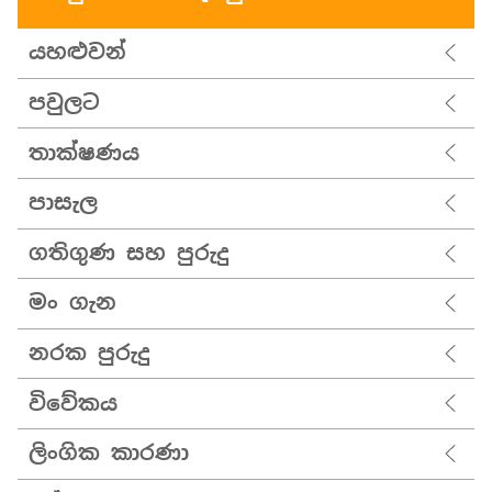
යහළුවන්
පවුලට
තාක්ෂණය
පාසැල
ගතිගුණ සහ පුරුදු
මං ගැන
නරක පුරුදු
විවේකය
ලිංගික කාරණා