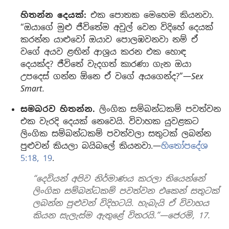
හිතන්න දෙයක්:
එක පොතක මෙහෙම කියනවා.
“ඔයාගේ මුළු ජීවිතේම අවුල් වෙන විදිහේ දෙයක්
කරන්න යාළුවෝ ඔයාව පොලඹවනවා නම් ඒ
වගේ අයව ළඟින් ආශ්‍රය කරන එක හොඳ
දෙයක්ද? ජීවිතේ වැදගත් කාරණා ගැන ඔයා
උපදෙස් ගන්න ඕනෙ ඒ වගේ අයගෙන්ද?”—
Sex
Smart.
සමබරව හිතන්න.
ලිංගික සම්බන්ධකම් පවත්වන
එක වැරදි දෙයක් නෙවෙයි. විවාහක යුවළකට
ලිංගික සම්බන්ධකම් පවත්වලා සතුටක් ලබන්න
පුළුවන් කියලා බයිබලේ කියනවා.—
හිතෝපදේශ
5:18, 19
.
“දෙවියන් අපිව නිර්මාණය කරලා තියෙන්නේ
ලිංගික සම්බන්ධකම් පවත්වන එකෙන් සතුටක්
ලබන්න පුළුවන් විදිහටයි. හැබැයි ඒ විවාහය
කියන සැලැස්ම ඇතුළේ විතරයි.”—ජෙරමි, 17.