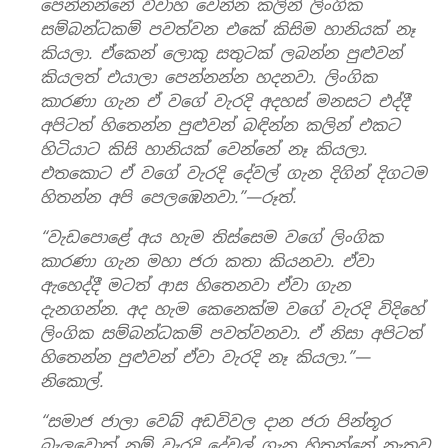
පෙන්නන්නේ විවාහ වෙන්න කලින් ලිංගික
සම්බන්ධකම් පවත්වන එකේ කිසිම හානියක් නෑ
කියලා. ඒකෙන් ලොකු සතුටක් ලබන්න පුළුවන්
කියලත් එයාලා පෙන්නන්න හදනවා. ලිංගික
කාරණා ගැන ඒ වගේ වැරදි අදහස් මනසට එද්දී
අපිටත් හිතෙන්න පුළුවන් බඳින්න කලින් එකට
හිටියාට කිසි හානියක් වෙන්නේ නෑ කියලා.
එතකොට ඒ වගේ වැරදි දේවල් ගැන දිගින් දිගටම
හිතන්න අපි පෙලඹෙනවා.”—රූත්.
“වැඩපොළේ අය හැම තිස්සෙම වගේ ලිංගික
කාරණා ගැන මහා ජරා කතා කියනවා. ඒවා
ඇහෙද්දී මටත් ආස හිතෙනවා ඒවා ගැන
දැනගන්න. අද හැම කෙනෙක්ම වගේ වැරදි විදිහේ
ලිංගික සම්බන්ධකම් පවත්වනවා. ඒ නිසා අපිටත්
හිතෙන්න පුළුවන් ඒවා වැරදි නෑ කියලා.”—
නිකොල්.
“සමාජ ජාලා වෙබ් අඩවිවල දාන ජරා පින්තූර
බැලුවොත් නම් වැරදි දේවල් ගැන හිතන්නේ නැතුව