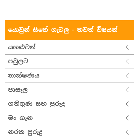
යොවුන් සිතේ ගැටලු - තවත් විෂයන්
යහළුවන්
පවුලට
තාක්ෂණය
පාසැල
ගතිගුණ සහ පුරුදු
මං ගැන
නරක පුරුදු