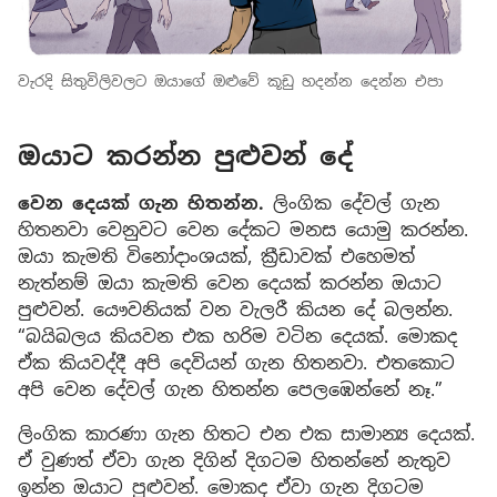
වැරදි සිතුවිලිවලට ඔයාගේ ඔළුවේ කූඩු හදන්න දෙන්න එපා
ඔයාට කරන්න පුළුවන් දේ
වෙන දෙයක් ගැන හිතන්න.
ලිංගික දේවල් ගැන
හිතනවා වෙනුවට වෙන දේකට මනස යොමු කරන්න.
ඔයා කැමති විනෝදාංශයක්, ක්‍රීඩාවක් එහෙමත්
නැත්නම් ඔයා කැමති වෙන දෙයක් කරන්න ඔයාට
පුළුවන්. යෞවනියක් වන වැලරී කියන දේ බලන්න.
“බයිබලය කියවන එක හරිම වටින දෙයක්. මොකද
ඒක කියවද්දී අපි දෙවියන් ගැන හිතනවා. එතකොට
අපි වෙන දේවල් ගැන හිතන්න පෙලඹෙන්නේ නෑ.”
ලිංගික කාරණා ගැන හිතට එන එක සාමාන්‍ය දෙයක්.
ඒ වුණත් ඒවා ගැන දිගින් දිගටම හිතන්නේ නැතුව
ඉන්න ඔයාට පුළුවන්. මොකද ඒවා ගැන දිගටම