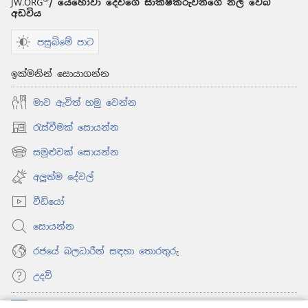
JW.ORG
/ යෙහෝවා දෙවිගේ සාක්ෂිකරුවන්ගේ නිල වෙබ්
අඩවිය
පසුබිමේ පාට
ඉක්මනින් සොයාගන්න
මාව ඇවිත් හමු වෙන්න
රැස්වීමක් සොයන්න
(opens
new
සමුළුවක් සොයන්න
(opens
window)
new
අලුත්ම දේවල්
window)
වීඩියෝ
සොයන්න
රජයේ බලධාරීන් සඳහා තොරතුරු
උදව්