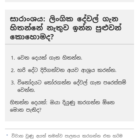
සාරාංශය: ලිංගික දේවල් ගැන
හිතන්නේ නැතුව ඉන්න පුළුවන්
කොහොමද?
වෙන දෙයක් ගැන හිතන්න.
හරි දේට දිරිගන්වන අයව ආශ්‍රය කරන්න.
විනෝදයට තෝරගන්න දේවල් ගැන පරෙස්සම්
වෙන්න.
හිතන්න දෙයක්: ඔයා දියුණු කරගන්න ඕනෙ
මොන පැතිද?
විවාහ වුණු අයත් තමන්ව පාලනය කරගන්න එක හරිම
a