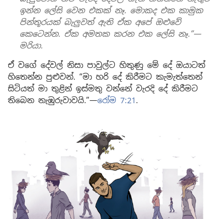
ඉන්න ලේසි වෙන එකක් නෑ. මොකද එක කාමුක
පින්තූරයක් බැලුවත් ඇති ඒක අපේ ඔළුවේ
කෙටෙන්න. ඒක අමතක කරන එක ලේසි නෑ.”—
මරියා.
ඒ වගේ දේවල් නිසා පාවුල්ට හිතුණු මේ දේ ඔයාටත්
හිතෙන්න පුළුවන්. “මා හරි දේ කිරීමට කැමැත්තෙන්
සිටියත් මා තුළින් ඉස්මතු වන්නේ වැරදි දේ කිරීමට
තිබෙන නැඹුරුවාවයි.”—
රෝම 7:21
.