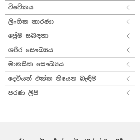
විවේකය
ලිංගික කාරණා
ප්‍රේම සබඳතා
ශරීර සෞඛ්‍යය
මානසික සෞඛ්‍යය
දෙවියන් එක්ක තියෙන බැඳීම
පරණ ලිපි
®