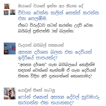
ඔයාගේ වයසේ ඉන්න අය කියන දේ
විවාහ වෙන්න කලින් සෙක්ස් කරන්න
එන පෙලඹීම.
ඒකට විරුද්ධව සටන් කරන්න උදව් වෙන
බයිබල් ප්‍රතිපත්ති 3ක් බලන්න.
වැදගත් බයිබල් සත්‍යයන්
අසභ්‍ය දර්ශන බලන එක දෙවියන්
ඉදිරියේ පාපයක්ද?
“අසභ්‍ය දර්ශන” ගැන බයිබලයේ කෙළින්ම
සඳහන් වෙන්නේ නැත්නම් ඒ ගැන දෙවියන්
හිතන විදිහ අපි දැනගන්නේ කොහොමද?
යොවුන් සිතේ ගැටලු
ෆෝන් එකෙන් අසභ්‍ය දේවල් හුවමාරු
කරගන්න එක භයානකද?