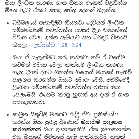
ඔයා ලිංගික කාරණා ගැන හිතන එකෙන් වළකින්න
ඕනෙ ඇයි? ඒකට හොඳ හේතු දෙකක් බලන්න.
බයිබලයේ පැහැදිලිව කියනවා දෙවියන් ලිංගික
සම්බන්ධකම් පවත්වන්න අවසර දීලා තියෙන්නේ
විවාහ වෙලා ඉන්න සැමියාට සහ බිරිඳට විතරයි
කියලා.—
උත්පත්ති 1:28;
2:24
.
ඔයා ඒ සැලැස්මට ගරු කරනවා නම් ඒ වගේම
තවමත් විවාහ වෙලා නැත්නම් ලිංගික කාරණා
ගැන දිගින් දිගට හිතන්න ගියොත් ඔයාගේ හැඟීම්
පාලනය කරගන්න ඔයාට අමාරු වෙයි. අන්තිමේදී
ලිංගික සම්බන්ධකම් පවත්වන්න වුණත් ඔයා
පෙලඹෙයි. එහෙම කරපු හුඟක් අය දැන් ඒ ගැන
පසුතැවෙනවා.
කාමුක සිතුවිලි මනසට එද්දී ඒවා ප්‍රතික්ෂේප
කරන්න ඔයා පුරුදු වුණොත්
ඔයාවම පාලනය
කරගන්නත්
ඔයා ඉගෙනගනියි. ඒක ඉගෙනගන්න
එක ඔයාගේ ජීවිතයේ හැම පැත්තකටම හුඟක්