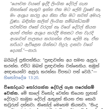
“යෞවන වයසේ ඉද්දී ලිංගික දේවල් ගැන
හිතන්නේ නැතුව ඉන්න එක මට ලේසි වුණේ නෑ.
මං ආශ්‍රය කරපු අය නිසා ඒක මට තවත් අමාරු
වුණා. බඳින්න කලින් ලිංගික සම්බන්ධකම්
පවත්වන එකේ වරදක් නෑ වගේ දේවල් කියන
අයත් එක්ක ආශ්‍රය කරද්දී මනසට එන වැරදි
ආශාවන් පාලනය කරගන්න එක ලේසි නෑ. ඒක
හරියට ඇවිළෙන ගින්නට පිදුරු දානවා වගේ
දෙයක්.”—සාරා.
බයිබල් ප්‍රතිපත්තිය: “ප්‍රඥාවන්ත අය සමඟ ඇසුරු
කරන්න. එවිට ඔබත් ප්‍රඥාවන්ත වන්නෙහිය. නමුත්
අඥානයන්ව ඇසුරු කරන්නා විපතට පත් වෙයි.”—
හිතෝපදේශ 13:20
.
විනෝදයට තෝරගන්න දේවල් ගැන පරෙස්සම්
වෙන්න.
මේ කාලේ විනෝද වෙන්න තියෙන හුඟක්
දේවලට කාමුක දේවල් ඇතුළත් කියන එක කොයි
කවුරුත් දන්නවා. නිකෝල් මෙහෙම කියනවා. “සිංදු