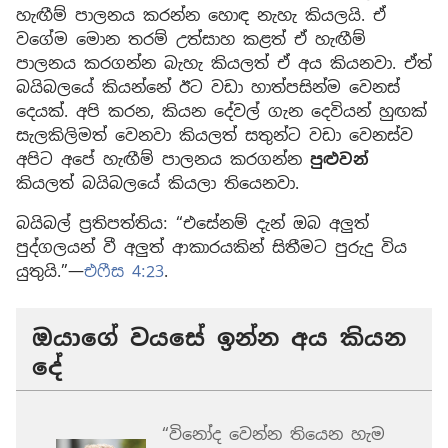
හැඟීම් පාලනය කරන්න හොඳ නැහැ කියලයි. ඒ
වගේම මොන තරම් උත්සාහ කළත් ඒ හැඟීම්
පාලනය කරගන්න බැහැ කියලත් ඒ අය කියනවා. ඒත්
බයිබලයේ කියන්නේ ඊට වඩා හාත්පසින්ම වෙනස්
දෙයක්. අපි කරන, කියන දේවල් ගැන දෙවියන් හුඟක්
සැලකිලිමත් වෙනවා කියලත් සතුන්ට වඩා වෙනස්ව
අපිට අපේ හැඟීම් පාලනය කරගන්න
පුළුවන්
කියලත් බයිබලයේ කියලා තියෙනවා.
බයිබල් ප්‍රතිපත්තිය: “එසේනම් දැන් ඔබ අලුත්
පුද්ගලයන් වී අලුත් ආකාරයකින් සිතීමට පුරුදු විය
යුතුයි.”—
එෆීස 4:23
.
ඔයාගේ වයසේ ඉන්න අය කියන
දේ
“විනෝද වෙන්න තියෙන හැම