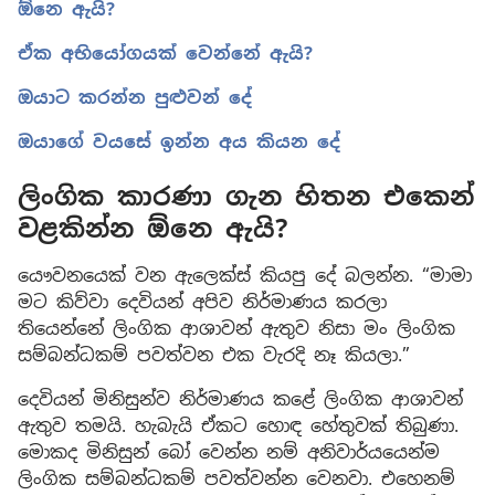
ඕනෙ ඇයි?
ඒක අභියෝගයක් වෙන්නේ ඇයි?
ඔයාට කරන්න පුළුවන් දේ
ඔයාගේ වයසේ ඉන්න අය කියන දේ
ලිංගික කාරණා ගැන හිතන එකෙන්
වළකින්න ඕනෙ ඇයි?
යෞවනයෙක් වන ඇලෙක්ස් කියපු දේ බලන්න. “මාමා
මට කිව්වා දෙවියන් අපිව නිර්මාණය කරලා
තියෙන්නේ ලිංගික ආශාවන් ඇතුව නිසා මං ලිංගික
සම්බන්ධකම් පවත්වන එක වැරදි නෑ කියලා.”
දෙවියන් මිනිසුන්ව නිර්මාණය කළේ ලිංගික ආශාවන්
ඇතුව තමයි. හැබැයි ඒකට හොඳ හේතුවක් තිබුණා.
මොකද මිනිසුන් බෝ වෙන්න නම් අනිවාර්යයෙන්ම
ලිංගික සම්බන්ධකම් පවත්වන්න වෙනවා. එහෙනම්