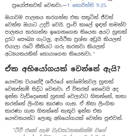
ප්‍රයෝජනවත් වෙනවා.—
1 කොරින්ති 9:25
.
ඔයාවම පාලනය කරගන්න එක සතුටින් ජීවත්
වෙන්න ඔයාට උදව් වෙයි. පුංචි කාලේ ඉඳන් තමන්ව
පාලනය කරගන්න ඉගෙනගෙන තියෙන අයට හුඟක්
දුරට සෞඛ්‍ය ගැටලු, ආර්ථික ප්‍රශ්න අඩුයි කියලත්
එයාලා රටේ නීතියට ගරු කරනවා කියලත්
අධ්‍යයනයකින් හොයාගෙන තියෙනවා.
a
ඒක අභියෝගයක් වෙන්නේ ඇයි?
යෞවන වයසේදී ශරීරයේ හෝමෝනවල හුඟක්
වෙනස්කම් සිද්ධ වෙනවා. ඒ විතරක් නෙවෙයි අද
ඉන්න වැඩිදෙනෙක් හුඟක් වෙලාවට හිතන්නේ, කතා
කරන්නේ ලිංගික කාරණා ගැන. ඒ නිසා ලිංගික
කාරණා ගැන හිතන්නේ නැතුව ඉන්න එක
යෞවනයන්ට ලොකු අභියෝගයක් වෙන්න පුළුවන්.
“ටීවී එකේ හැම වැඩසටහනකින්ම වගේ