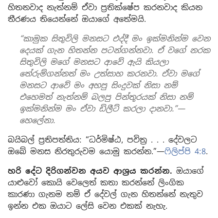
හිතනවාද නැත්නම් ඒවා ප්‍රතික්ෂේප කරනවාද කියන
තීරණය තියෙන්නේ ඔයාගේ අතේමයි.
“කාමුක සිතුවිලි මනසට එද්දී මං ඉක්මනින්ම වෙන
දෙයක් ගැන හිතන්න පටන්ගන්නවා. ඒ වගේ නරක
සිතුවිලි මගේ මනසට ආවේ ඇයි කියලා
තේරුම්ගන්නත් මං උත්සාහ කරනවා. ඒවා මගේ
මනසට ආවේ මං අහපු සිංදුවක් නිසා නම්
එහෙමත් නැත්නම් බලපු පින්තූරයක් නිසා නම්
ඉක්මනින්ම මං ඒවා ඩිලීට් කරලා දානවා.”—
හෙලේනා.
බයිබල් ප්‍රතිපත්තිය: “ධර්මිෂ්ඨ, පවිත්‍ර . . . දේවලට
ඔබේ මනස නිරතුරුවම යොමු කරන්න.”—
ෆිලිප්පි 4:8
.
හරි දේට දිරිගන්වන අයව ආශ්‍රය කරන්න.
ඔයාගේ
යාළුවෝ කොයි වෙලෙත් කතා කරන්නේ ලිංගික
කාරණා ගැනම නම් ඒ දේවල් ගැන හිතන්නේ නැතුව
ඉන්න එක ඔයාට ලේසි වෙන එකක් නැහැ.