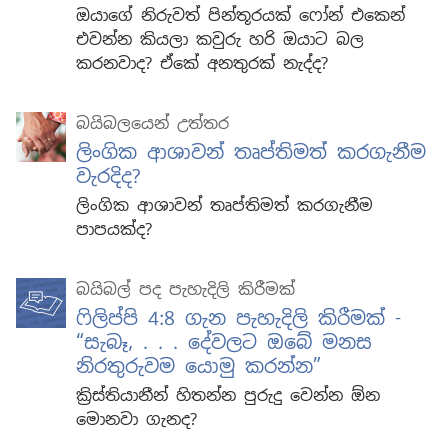
ඔයාගේ නිරුවත් පින්තූරයක් ෆෝන් එකෙන්
එවන්න කියලා කවුරු හරි ඔයාට බල
කරනවාද? ඒකේ අනතුරක් නැද්ද?
බයිබලයෙන් උත්තර
ලිංගික ආශාවන් තෘප්තිමත් කරගැනීම
වැරදිද?
ලිංගික ආශාවන් තෘප්තිමත් කරගැනීම
පාපයක්ද?
බයිබල් පද පැහැදිලි කිරීමක්
ෆිලිප්පි 4:8 ගැන පැහැදිලි කිරීමක් -
“සැබෑ, . . . දේවලට ඔබේ මනස
නිරතුරුවම යොමු කරන්න”
ක්‍රිස්තියානීන් හිතන්න පුරුදු වෙන්න ඕන
මොනවා ගැනද?