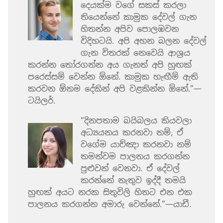
දෙයක්ම වගේ සකස් කරලා
තියෙන්නේ කාමුක දේවල් ගැන
හිතන්න අපිව පොලඹවන
විදිහටයි. අපි අහන බලන දේවල්
ගැන විතරක් නෙවෙයි ආශ්‍රය
කරන්න තෝරගන්න අය ගැනත් අපි හුඟක්
පරෙස්සම් වෙන්න ඕනේ. කාමුක හැඟීම් ඇති
කරවන ඕනම දේකින් අපි වළකින්න ඕනේ.”—
ටයිලර්.
“දිනපතාම බයිබලය කියවලා
අධ්‍යයනය කරනවා නම්, ඒ
වගේම යාච්ඤා කරනවා නම්
තමන්වම පාලනය කරගන්න
පුළුවන් වෙනවා. ඒ දේවල්
කරන්නේ නැතුව ඉද්දී තමයි
හුඟක් අයට නරක සිතුවිලි හිතට එන එක
පාලනය කරගන්න අමාරු වෙන්නේ.”—යාඩී.