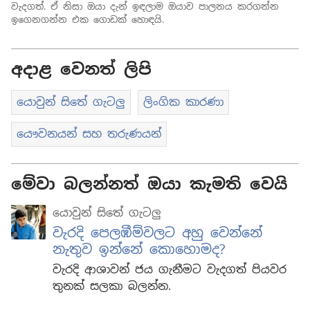
වැදගත්. ඒ නිසා ඔයා දැන් ඉඳලාම ඔයාව පාලනය කරගන්න
ඉගෙනගන්න එක ගොඩක් හොඳයි.
අදාළ වෙනත් ලිපි
යොවුන් සිතේ ගැටලු
ලිංගික කාරණා
යෞවනයන් සහ තරුණයන්
මේවා බලන්නත් ඔයා කැමති වෙයි
යොවුන් සිතේ ගැටලු
වැරදි පෙලඹීම්වලට අහු වෙන්නේ
නැතුව ඉන්නේ කොහොමද?
වැරදි ආශාවන් ජය ගැනීමට වැදගත් පියවර
තුනක් සලකා බලන්න.