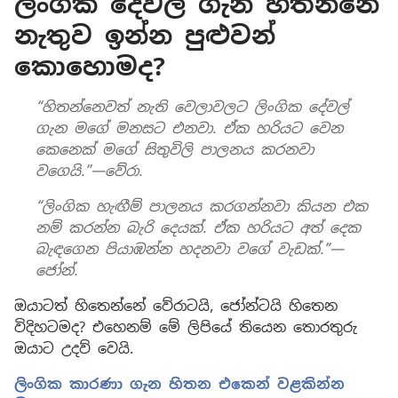
ලිංගික දේවල් ගැන හිතන්නේ
නැතුව ඉන්න පුළුවන්
කොහොමද?
“හිතන්නෙවත් නැති වෙලාවලට ලිංගික දේවල්
ගැන මගේ මනසට එනවා. ඒක හරියට වෙන
කෙනෙක් මගේ සිතුවිලි පාලනය කරනවා
වගෙයි.”—වේරා.
“ලිංගික හැඟීම් පාලනය කරගන්නවා කියන එක
නම් කරන්න බැරි දෙයක්. ඒක හරියට අත් දෙක
බැඳගෙන පියාඹන්න හදනවා වගේ වැඩක්.”—
ජෝන්.
ඔයාටත් හිතෙන්නේ වේරාටයි, ජෝන්ටයි හිතෙන
විදිහටමද? එහෙනම් මේ ලිපියේ තියෙන තොරතුරු
ඔයාට උදව් වෙයි.
ලිංගික කාරණා ගැන හිතන එකෙන් වළකින්න