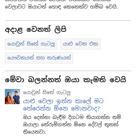
වෙලාවට ඔයාටත් හොඳ කෙනෙක්ව හම්බ වෙයි.
අදාළ වෙනත් ලිපි
යොවුන් සිතේ ගැටලු
යාළු වෙන එක
යෞවනයන් සහ තරුණයන්
මේවා බලන්නත් ඔයා කැමති වෙයි
යොවුන් සිතේ ගැටලු
යාළු වෙලා ඉන්න කාලේ මට
තේරෙන්න ඕනෙ මොනවාද?
ඔය දෙන්නා බැඳීම දිගටම තියාගන්න නම්
ඔයාලා තේරුම්ගන්න ඕනෙ දේවල් තුනක්
තියෙනවා.