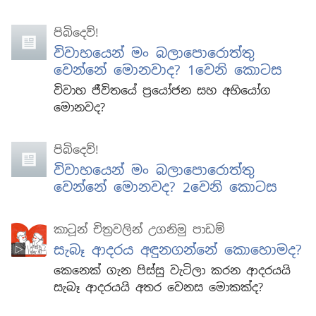
පිබිදෙව්!
විවාහයෙන් මං බලාපොරොත්තු
වෙන්නේ මොනවාද? 1වෙනි කොටස
විවාහ ජීවිතයේ ප්‍රයෝජන සහ අභියෝග
මොනවද?
පිබිදෙව්!
විවාහයෙන් මං බලාපොරොත්තු
වෙන්නේ මොනවද? 2වෙනි කොටස
කාටූන් චිත්‍රවලින් උගනිමු පාඩම්
සැබෑ ආදරය අඳුනගන්නේ කොහොමද?
කෙනෙක් ගැන පිස්සු වැටිලා කරන ආදරයයි
සැබෑ ආදරයයි අතර වෙනස මොකක්ද?