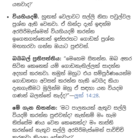
යනවාද?’
වියහියදම්.
හුඟක් වෙලාවට සල්ලි නිසා පවුල්වල
ප්‍රශ්න ඇති වෙනවා. ඒ හින්දා දැන් ඉඳන්ම
අරපිරිමැස්මෙන් වියහියදම් කරන්න
ඉගෙනගත්තොත් ඉස්සරහට ගොඩක් ප්‍රශ්න
මඟහරවා ගන්න ඔයාට පුළුවන්.
බයිබල් ප්‍රතිපත්තිය:
“මෙහෙම සිතන්න. ඔබ අතර
සිටින කෙනෙක් යම් ගොඩනැඟිල්ලක් සාදන්න
අදහස් කරනවා. නමුත් ඔහුට එය සම්පූර්ණයෙන්ම
ගොඩනඟා අවසන් කරන්න හැකි වෙයිද කියා
දැනගැනීමට මුලින්ම ඔහු ඒ සඳහා යන වියදම
ගණන් බලන්නේ නැද්ද?”—
ලූක් 14:28
.
මේ ගැන හිතන්න:
‘මට පාලනයක් ඇතුව සල්ලි
වියදම් කරන්න පුළුවන්ද? නැත්නම් මං හැම
තිස්සේම ණය වෙන කෙනෙක්ද? මං නාස්ති
කරන්නේ නැතුව සල්ලි අරපිරිමැස්මෙන් පාවිච්චි
කරනවා කියලා පේනවාද?’