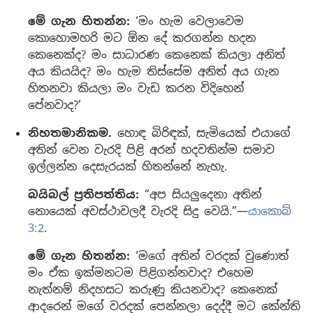
මේ ගැන හිතන්න:
‘මං හැම වෙලාවෙම
කොහොමහරි මට ඕන දේ කරගන්න හදන
කෙනෙක්ද? මං සාධාරණ කෙනෙක් කියලා අනිත්
අය කියයිද? මං හැම තිස්සේම අනිත් අය ගැන
හිතනවා කියලා මං වැඩ කරන විදිහෙන්
පේනවාද?’
නිහතමානිකම.
හොඳ බිරිඳක්, සැමියෙක් එයාගේ
අතින් වෙන වැරදි පිළි අරන් හදවතින්ම සමාව
ඉල්ලන්න දෙසැරයක් හිතන්නේ නැහැ.
බයිබල් ප්‍රතිපත්තිය:
“අප සියලුදෙනා අතින්
නොයෙක් අවස්ථාවලදී වැරදි සිදු වෙයි.”—
යාකොබ්
3:2
.
මේ ගැන හිතන්න:
‘මගේ අතින් වරදක් වුණොත්
මං ඒක ඉක්මනටම පිළිගන්නවාද? එහෙම
නැත්නම් නිදහසට කරුණු කියනවාද? කෙනෙක්
ආදරෙන් මගේ වරදක් පෙන්නලා දෙද්දී මට කේන්ති