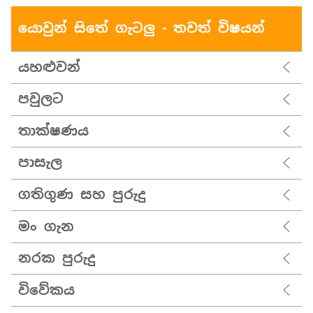
යොවුන් සිතේ ගැටලු - තවත් විෂයන්
යහළුවන්
පවුලට
තාක්ෂණය
පාසැල
ගතිගුණ සහ පුරුදු
මං ගැන
නරක පුරුදු
විවේකය