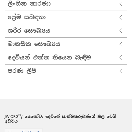
ලිංගික කාරණා
ප්‍රේම සබඳතා
ශරීර සෞඛ්‍යය
මානසික සෞඛ්‍යය
දෙවියන් එක්ක තියෙන බැඳීම
පරණ ලිපි
®
JW.ORG
/ යෙහෝවා දෙවිගේ සාක්ෂිකරුවන්ගේ නිල වෙබ්
අඩවිය