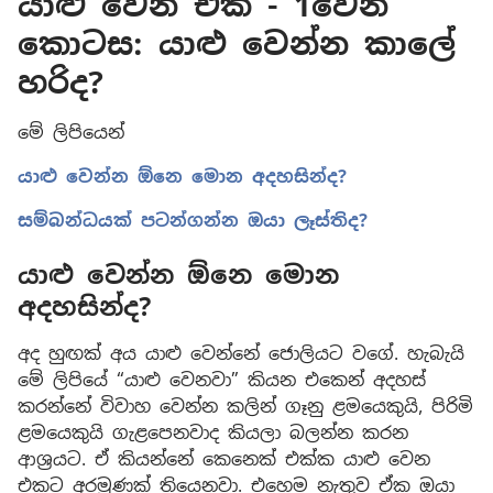
යාළු වෙන එක - 1වෙනි
කොටස: යාළු වෙන්න කාලේ
හරිද?
මේ ලිපියෙන්
යාළු වෙන්න ඕනෙ මොන අදහසින්ද?
සම්බන්ධයක් පටන්ගන්න ඔයා ලෑස්තිද?
යාළු වෙන්න ඕනෙ මොන
අදහසින්ද?
අද හුඟක් අය යාළු වෙන්නේ ජොලියට වගේ. හැබැයි
මේ ලිපියේ “යාළු වෙනවා” කියන එකෙන් අදහස්
කරන්නේ විවාහ වෙන්න කලින් ගෑනු ළමයෙකුයි, පිරිමි
ළමයෙකුයි ගැළපෙනවාද කියලා බලන්න කරන
ආශ්‍රයට. ඒ කියන්නේ කෙනෙක් එක්ක යාළු වෙන
එකට අරමුණක් තියෙනවා. එහෙම නැතුව ඒක ඔයා