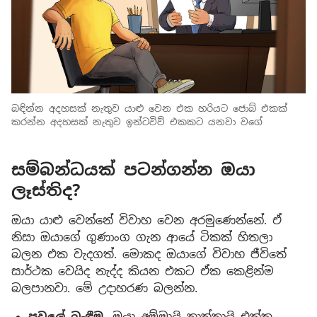
බඳින්න අදහසක් නැතුව යාළු වෙන එක හරියට ජොබ් එකක්
කරන්න අදහසක් නැතුව ඉන්ටවිව් එකකට යනවා වගේ
සම්බන්ධයක් පටන්ගන්න ඔයා
ලෑස්තිද?
ඔයා යාළු වෙන්නේ විවාහ වෙන අරමුණෙන්නේ. ඒ
නිසා ඔයාගේ ගුණාංග ගැන ආයේ ටිකක් හිතලා
බලන එක වැදගත්. මොකද ඔයාගේ විවාහ ජීවිතේ
සාර්ථක වෙයිද නැද්ද කියන එකට ඒක කෙළින්ම
බලපානවා. මේ උදාහරණ බලන්න.
පවුලේ බැඳීම.
ඔයා අම්මායි තාත්තායි එක්ක,