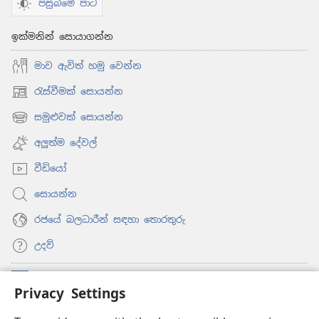
පසුබිමේ පාට
ඉක්මනින් සොයාගන්න
මාව ඇවිත් හමු වෙන්න
රැස්වීමක් සොයන්න
(opens
new
සමුළුවක් සොයන්න
(opens
window)
new
අලුත්ම දේවල්
window)
වීඩියෝ
සොයන්න
රජයේ බලධාරීන් සඳහා තොරතුරු
උදව්
සම්මාදම්
(opens
Privacy Settings
new
window)