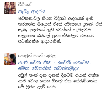
වීඩියෝ
සැබෑ ආදරය
නවකතාවල කියන විදිහට ආදරයක් ඇති
කරගන්න ගියොත් ඒකේ අවසානය දුකක්. ඒත්
සැබෑ ආදරයක් ඇති වෙන්නේ හැමදාටම
ගැළපෙන බයිබල් ප්‍රතිපත්තිවලට එකඟව
පටන්ගන්න ආදරයකින්.
යොවුන් සිතේ ගැටලු
යාළු වෙන එක - 3වෙනි කොටස:
මේක මෙතනින් නවත්තමුද?
අවුල් තැන් දැක දැකත් දිගටම එයාත් එක්ක
යාළු වෙලා ඉන්න ඕනද? ඒක තේරුම්ගන්න
මේ ලිපිය උදව් වෙයි.