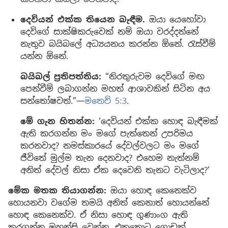
දෙවියන් එක්ක තියෙන බැඳීම.
ඔයා යෙහෝවා
දෙවිගේ සාක්ෂිකරුවෙක් නම් ඔයා වරද්දන්නේ
නැතුව බයිබලේ අධ්‍යයනය කරන්න ඕනේ. රැස්වීම්
යන්න ඕනේ.
බයිබල් ප්‍රතිපත්තිය:
“නිරතුරුවම දෙවිගේ මඟ
පෙන්වීම් ලබාගන්න මහත් ආශාවකින් සිටින අය
සන්තෝෂවත්.”—
මතෙව් 5:3
.
මේ ගැන හිතන්න:
‘දෙවියන් එක්ක හොඳ බැඳීමක්
ඇති කරගන්න මං මගේ පැත්තෙන් උපරිමය
කරනවාද? නමස්කාරයේ දේවල්වලට මං මගේ
ජීවිතේ මුල්ම තැන දෙනවාද? එහෙම නැත්නම්
අනිත් දේවල් නිසා ඒක දෙවෙනි තැනට වැටිලාද?’
මේක මතක තියාගන්න:
ඔයා හොඳ කෙනෙක්ව
හොයනවා වගේම තමයි අනිත් කෙනාත් හොයන්නේ
හොඳ කෙනෙක්ව. ඒ නිසා හොඳ ගුණාංග ඇති
කරගන්න මහන්සි වෙන්න. එතකොට ගොඩක්