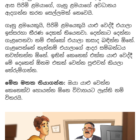
ආස පිරිමි ළමයාගේ, ගෑනු ළමයාගේ අවධානය
ඇදගන්න කරන සෙල්ලමක් නෙවෙයි.
ගෑනු ළමයෙකුයි, පිරිමි ළමයෙකුයි යාළු වෙද්දී එයාලා
ඉස්සරහා තීරණ දෙකක් තියෙනවා. දෙන්නාට දෙන්නා
ගැළපෙනවා නම් එක්කෝ එයාලා කසාද බඳින්න ඕනේ.
ගැළපෙන්නේ නැත්නම් එයාලාගේ ආදර සම්බන්ධය
නවත්තන්න ඕනේ. ඉතින් කෙනෙක් එක්ක යාළු වෙද්දී
මේ දෙකෙන් ඕනම එකක් වෙන්න පුළුවන් කියලා
තේරුම්ගන්න.
මේක මතක තියාගන්න:
ඔයා යාළු වෙන්න
කෙනෙක්ව හොයන්න ඕනෙ විවාහයට ලෑස්ති නම්
විතරයි.