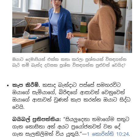
ඔයාට දෙමාපියන් එක්ක කතා කරලා ප්‍රශ්නයක් විසඳගන්න
බැරි නම් බැන්ද දවසක ප්‍රශ්න විසඳගන්න පුළුවන් වෙයිද?
කැප කිරීම්.
කසාද බැන්දාට පස්සේ සමහරවිට
ඔයාගේ සැමියාගේ, බිරිඳගේ ආසාවන් වෙනුවෙන්
ඔයාගේ ආසාවන් වුණත් කැප කරන්න ඔයාට සිද්ධ
වෙයි.
බයිබල් ප්‍රතිපත්තිය:
“සියලුදෙනා තමාගේම සතුට
ගැන නොසිතා අන් අයට ප්‍රයෝජනවත් වන දේ
ගැන සැලකිලිමත් විය යුතුයි.”—
1 කොරින්ති 10:24
.