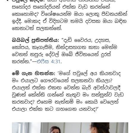
සහෝදර සහෝදරියන් එක්ක වැඩ කරන්නේ
කොහොමද? විශේෂයෙන්ම ඔයා ලොකු පීඩනයකින්
ඉද්දී. මොකද ඒ විදිහටම තමයි දවසක ඔයා බඳින
කෙනාටත් සලකන්නේ.
බයිබල් ප්‍රතිපත්තිය:
“දැඩි වෛරය, උදහස,
කෝපය, කෑගැසීම, නින්දාසහගත කතා මෙන්ම
වෙනත් නපුරු දේවල් ඔබේ ජීවිතයෙන් දුරස්
කරන්න.”—
එෆීස 4:31
.
මේ ගැන හිතන්න:
‘මගේ පවුලේ අය කියනවාද
මං එයාලට ගෞරවයෙන් සලකනවා කියලා?
එයාලත් එක්ක එකඟ වෙන්න බැරි අවස්ථාවලදී
වුණත් කේන්ති ගන්නේ නැතුව මං සන්සුන්ව වැඩ
කරනවාද? එහෙම නැත්නම් මං කොයි වෙලෙත්
එයාලා එක්ක කට ගහගෙන යනවාද?’