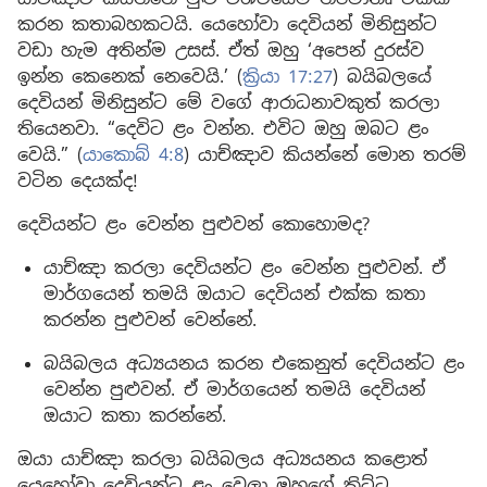
කරන කතාබහකටයි. යෙහෝවා දෙවියන් මිනිසුන්ට
වඩා හැම අතින්ම උසස්. ඒත් ඔහු ‘අපෙන් දුරස්ව
ඉන්න කෙනෙක් නෙවෙයි.’ (
ක්‍රියා 17:27
) බයිබලයේ
දෙවියන් මිනිසුන්ට මේ වගේ ආරාධනාවකුත් කරලා
තියෙනවා. “දෙවිට ළං වන්න. එවිට ඔහු ඔබට ළං
වෙයි.” (
යාකොබ් 4:8
) යාච්ඤාව කියන්නේ මොන තරම්
වටින දෙයක්ද!
දෙවියන්ට ළං වෙන්න පුළුවන් කොහොමද?
යාච්ඤා කරලා දෙවියන්ට ළං වෙන්න පුළුවන්. ඒ
මාර්ගයෙන් තමයි ඔයාට දෙවියන් එක්ක කතා
කරන්න පුළුවන් වෙන්නේ.
බයිබලය අධ්‍යයනය කරන එකෙනුත් දෙවියන්ට ළං
වෙන්න පුළුවන්. ඒ මාර්ගයෙන් තමයි දෙවියන්
ඔයාට කතා කරන්නේ.
ඔයා යාච්ඤා කරලා බයිබලය අධ්‍යයනය කළොත්
යෙහෝවා දෙවියන්ට ළං වෙලා ඔහුගේ කිට්ටු