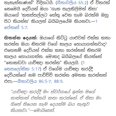
තැනැත්තාණන්” විදිහටයි. (
ගීතාවලිය 65:2
) ඒ විතරක්
නෙමෙයි දෙවියන් ඔයා ‘ගැන සැලකිලිමත් නිසා’
ඔයාගේ ‘කනස්සල්ලට හේතු වෙන හැම බරක්ම ඔහු
පිට තියන්න’ කියලත් බයිබලයේම කියනවා.—
1
පේතෘස් 5:7
.
හිතන්න දෙයක්:
ඔයාගේ කිට්ටු යාළුවන් එක්ක කතා
කරන්න ඔයා නිතරම වගේ කාලය හොයාගන්නවාද?
එහෙනම් දෙවියන් එක්ක කතා කරන්නත් නිතරම
කාලය හොයාගන්න. මොකද බයිබලයේ කියන්නේ
“නොකඩවා යාච්ඤා කරන්න” කියලයි. (
1
තෙසලෝනික 5:17
) ඒ වගේම යාච්ඤා කරද්දී
දෙවියන්ගේ නම පාවිච්චි කරන්න අමතක කරන්නත්
එපා.—
ගීතාවලිය 86:5-7;
88:9
.
“යාච්ඤා කරද්දී මං ස්වර්ගයේ ඉන්න මගේ
තාත්තාත් එක්කයි කතා කරන්නේ. ඒ නිසා මං
හිතේ තියෙන හැම දෙයක්ම බය නැතුව
කියනවා.”—මොයිසෙස්.