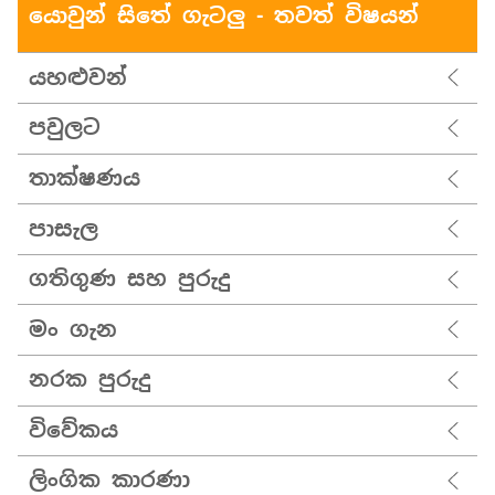
යොවුන් සිතේ ගැටලු - තවත් විෂයන්
යහළුවන්
පවුලට
තාක්ෂණය
පාසැල
ගතිගුණ සහ පුරුදු
මං ගැන
නරක පුරුදු
විවේකය
ලිංගික කාරණා