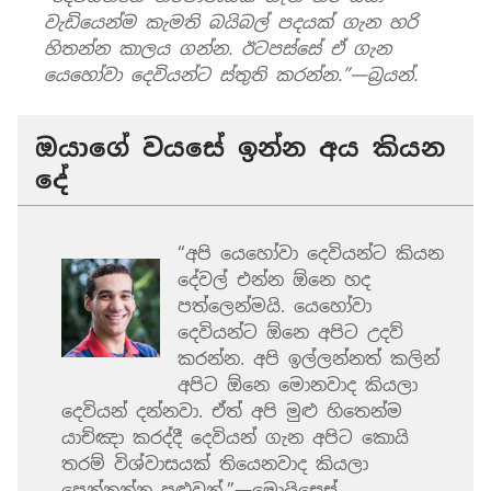
වැඩියෙන්ම කැමති බයිබල් පදයක් ගැන හරි
හිතන්න කාලය ගන්න. ඊටපස්සේ ඒ ගැන
යෙහෝවා දෙවියන්ට ස්තුති කරන්න.”—බ්‍රයන්.
ඔයාගේ වයසේ ඉන්න අය කියන
දේ
“අපි යෙහෝවා දෙවියන්ට කියන
දේවල් එන්න ඕනෙ හද
පත්ලෙන්මයි. යෙහෝවා
දෙවියන්ට ඕනෙ අපිට උදව්
කරන්න. අපි ඉල්ලන්නත් කලින්
අපිට ඕනෙ මොනවාද කියලා
දෙවියන් දන්නවා. ඒත් අපි මුළු හිතෙන්ම
යාච්ඤා කරද්දී දෙවියන් ගැන අපිට කොයි
තරම් විශ්වාසයක් තියෙනවාද කියලා
පෙන්නන්න පුළුවන්.”—මොයිසෙස්.