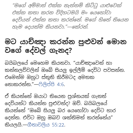
“මගේ අම්මාත් එක්ක නැත්නම් කිට්ටු යාළුවෙක්
එක්ක කතා කරන විදිහටමයි මං යෙහෝවා
දෙවියන් එක්ක කතා කරන්නේ. මගේ හිතේ තියෙන
හැම දෙයක්ම කියනවා.”—කේරන්.
මට යාච්ඤා කරන්න පුළුවන් මොන
වගේ දේවල් ගැනද?
බයිබලයේ මෙහෙම කියනවා. “යාච්ඤාවෙන් හා
කන්නලව්වලින් ඔබේ සියලු ඉල්ලීම් දෙවිට පවසන්න.
එමෙන්ම ඔහුට ස්තුති කිරීමටද අමතක
නොකරන්න.”—
ෆිලිප්පි 4:6
.
ඒ කියන්නේ ඔයාට තියෙන ප්‍රශ්නයක් ගැනත්
දෙවියන්ට කියන්න පුළුවන්ද? ඔව්. බයිබලයේ
කියන්නේ “ඔබේ සියලු බර යෙහෝවා දෙවිට භාර
දෙන්න. එවිට ඔහු ඔබව ශක්තිමත් කරන්නේය”
කියලයි.—
ගීතාවලිය 55:22
.