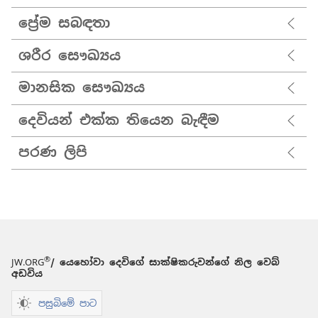
ප්‍රේම සබඳතා
ශරීර සෞඛ්‍යය
මානසික සෞඛ්‍යය
දෙවියන් එක්ක තියෙන බැඳීම
පරණ ලිපි
®
JW.ORG
/ යෙහෝවා දෙවිගේ සාක්ෂිකරුවන්ගේ නිල වෙබ්
අඩවිය
පසුබිමේ පාට