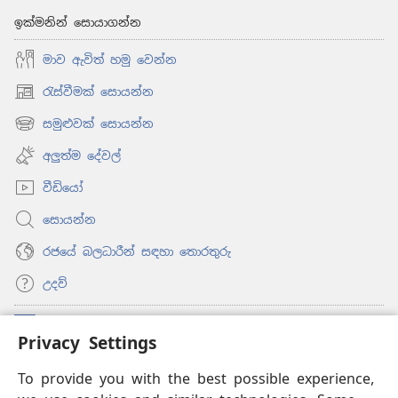
ඉක්මනින් සොයාගන්න
මාව ඇවිත් හමු වෙන්න
රැස්වීමක් සොයන්න
(opens
new
සමුළුවක් සොයන්න
(opens
window)
new
අලුත්ම දේවල්
window)
වීඩියෝ
සොයන්න
රජයේ බලධාරීන් සඳහා තොරතුරු
උදව්
සම්මාදම්
(opens
Privacy Settings
new
window)
To provide you with the best possible experience,
ඔන්ලයින් ලයිබ්‍රරි
(opens