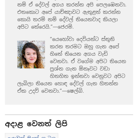
නම් ඒ දේවල් අගය කරන්න අපි පෙලඹෙනවා.
එතකොට අපේ යාච්ඤාවට ඇතුළත් කරන්න
කොයි තරම් නම් දේවල් තියෙනවාද කියලා
අපිට තේරෙයි.”—ජෙරමි.
“යෙහෝවා දෙවියන්ට ස්තුති
කරන තරමට ඔහු ගැන අපේ
හිතේ තියෙන අගය වැඩි
වෙනවා. ඒ වගේම අපිට තියෙන
ප්‍රශ්න ගැන ඕනෑවට වඩා
හිතහිත ඉන්නවා වෙනුවට අපිට
ලැබිලා තියෙන හොඳ දේවල් ගැන හිතන්න
ඒක උදව් වෙනවා.”—ෂෙල්බි.
අදාළ වෙනත් ලිපි