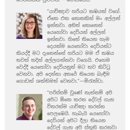
“යාච්ඤාව හරියට කඹයක් වගේ.
ඒකෙ එක කොනකින් මං අල්ලන්
ඉන්නවා. අනිත් කොනෙන්
යෙහෝවා දෙවියන් අල්ලන්
ඉන්නවා. හිතේ තියෙන හැම
දෙයක්ම යෙහෝවා දෙවියන්ට
කියද්දී මට දැනෙන්නේ හරියට මම ඒ කඹය
තවත් තදින් අල්ලගන්නවා වගෙයි. එහෙම
වෙද්දී යෙහෝවා දෙවියනුත් මට තව කිට්ටු
වෙනවා. අපි දෙන්නා අතරේ තියෙන බැඳීම
ගොඩක් ශක්තිමත් වෙනවා.”—මිරැන්ඩා.
“පරිස්සම් වුණේ නැත්නම් අපි
අපිට ඕනෙ කරන දේවල් ගැන
විතරක්ම යාච්ඤා කරන්න
පෙලඹෙයි. හැබැයි යෙහෝවා
දෙවියන් අපිට දීලා තියෙන
දේවල් ගැන අපි ස්තුති කරනවා