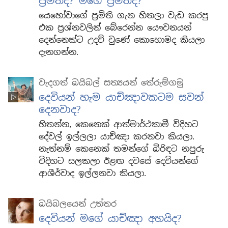
ප්‍රමිතිද? මගේ ප්‍රමිතිද?
යෙහෝවාගේ ප්‍රමිති ගැන හිතලා වැඩ කරපු
එක ප්‍රශ්නවලින් බේරෙන්න යෞවනයන්
දෙන්නෙක්ට උදව් වුණේ කොහොමද කියලා
දැනගන්න.
වැදගත් බයිබල් සත්‍යයන් තේරුම්ගමු
දෙවියන් හැම යාච්ඤාවකටම සවන්
දෙනවාද?
හිතන්න, කෙනෙක් ආත්මාර්ථකාමී විදිහට
දේවල් ඉල්ලලා යාච්ඤා කරනවා කියලා.
නැත්නම් කෙනෙක් තමන්ගේ බිරිඳට නපුරු
විදිහට සලකලා ඊළඟ දවසේ දෙවියන්ගේ
ආශීර්වාද ඉල්ලනවා කියලා.
බයිබලයෙන් උත්තර
දෙවියන් මගේ යාච්ඤා අහයිද?