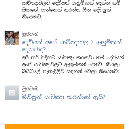
යාච්ඤාවලට දෙවියන් ඇහුම්කන් දෙන්න නම්
ඔයාගේ පැත්තෙන් කරන්න ඕන දේවලුත්
තියෙනවා.
මුරටැඹ
දෙවියන් අපේ යාච්ඤාවලට ඇහුම්කන්
දෙනවාද?
අපි හරි විදිහට යාච්ඤා කරනවා නම් දෙවියන්
අපේ යාච්ඤාවලට ඇහුම්කන් දෙනවා කියලා
බයිබලේ පැහැදිලිව සඳහන් වෙලා තියෙනවා.
මුරටැඹ
මිනිසුන් යාච්ඤා කරන්නේ ඇයි?