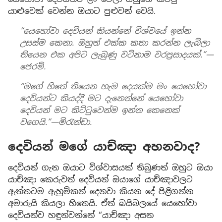
යාළුවෙක් වෙන්න ඔයාට පුළුවන් වෙයි.
“යෙහෝවා දෙවියන් කියන්නේ විශ්වයේ ඉන්න
උසස්ම කෙනා. ඔහුත් එක්ක කතා කරන්න ලැබිලා
තියෙන එක අපිට ලැබුණු වටිනාම වරප්‍රසාදයක්.”—
ජෙරමි.
“මගේ හිතේ තියෙන හැම දෙයක්ම මං යෙහෝවා
දෙවියන්ට කියද්දී මට දැනෙන්නේ යෙහෝවා
දෙවියන් මට කිට්ටුවෙන්ම ඉන්න කෙනෙක්
වගෙයි.”—මිරැන්ඩා.
දෙවියන් මගේ යාච්ඤා අහනවාද?
දෙවියන් ගැන ඔයාට විශ්වාසයක් තිබුණත් ඔහුට ඔයා
යාච්ඤා කෙරුවත් දෙවියන් ඔයාගේ යාච්ඤාවලට
ඇත්තටම ඇහුම්කන් දෙනවා කියන දේ පිළිගන්න
අමාරුයි කියලා හිතෙයි. ඒත් බයිබලයේ යෙහෝවා
දෙවියන්ව හඳුන්වන්නේ “යාච්ඤා අසන