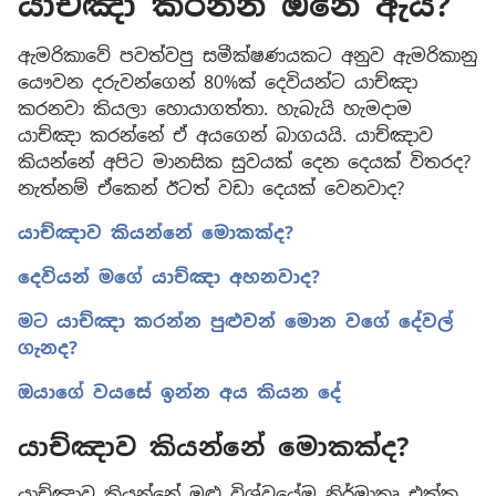
යාච්ඤා කරන්න ඕනෙ ඇයි?
ඇමරිකාවේ පවත්වපු සමීක්ෂණයකට අනුව ඇමරිකානු
යෞවන දරුවන්ගෙන් 80%ක් දෙවියන්ට යාච්ඤා
කරනවා කියලා හොයාගත්තා. හැබැයි හැමදාම
යාච්ඤා කරන්නේ ඒ අයගෙන් බාගයයි. යාච්ඤාව
කියන්නේ අපිට මානසික සුවයක් දෙන දෙයක් විතරද?
නැත්නම් ඒකෙන් ඊටත් වඩා දෙයක් වෙනවාද?
යාච්ඤාව කියන්නේ මොකක්ද?
දෙවියන් මගේ යාච්ඤා අහනවාද?
මට යාච්ඤා කරන්න පුළුවන් මොන වගේ දේවල්
ගැනද?
ඔයාගේ වයසේ ඉන්න අය කියන දේ
යාච්ඤාව කියන්නේ මොකක්ද?
යාච්ඤාව කියන්නේ මුළු විශ්වයේම නිර්මාතෘ එක්ක