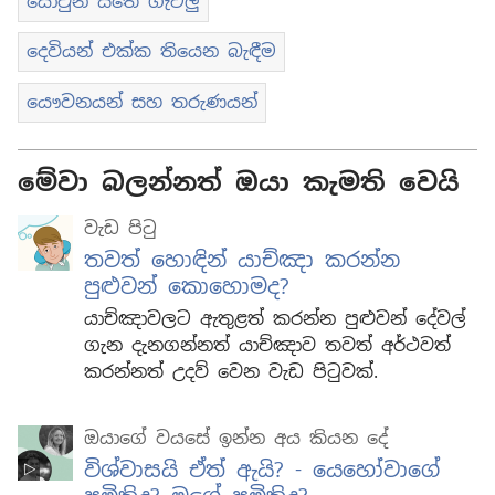
යොවුන් සිතේ ගැටලු
දෙවියන් එක්ක තියෙන බැඳීම
යෞවනයන් සහ තරුණයන්
මේවා බලන්නත් ඔයා කැමති වෙයි
වැඩ පිටු
තවත් හොඳින් යාච්ඤා කරන්න
පුළුවන් කොහොමද?
යාච්ඤාවලට ඇතුළත් කරන්න පුළුවන් දේවල්
ගැන දැනගන්නත් යාච්ඤාව තවත් අර්ථවත්
කරන්නත් උදව් වෙන වැඩ පිටුවක්.
ඔයාගේ වයසේ ඉන්න අය කියන දේ
විශ්වාසයි ඒත් ඇයි? - යෙහෝවාගේ