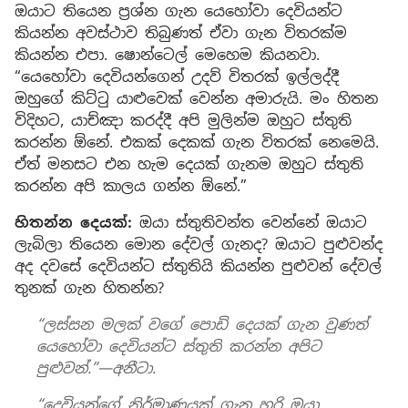
ඔයාට තියෙන ප්‍රශ්න ගැන යෙහෝවා දෙවියන්ට
කියන්න අවස්ථාව තිබුණත් ඒවා ගැන විතරක්ම
කියන්න එපා. ෂොන්ටෙල් මෙහෙම කියනවා.
“යෙහෝවා දෙවියන්ගෙන් උදව් විතරක් ඉල්ලද්දී
ඔහුගේ කිට්ටු යාළුවෙක් වෙන්න අමාරුයි. මං හිතන
විදිහට, යාච්ඤා කරද්දී අපි මුලින්ම ඔහුට ස්තුති
කරන්න ඕනේ. එකක් දෙකක් ගැන විතරක් නෙමෙයි.
ඒත් මනසට එන හැම දෙයක් ගැනම ඔහුට ස්තුති
කරන්න අපි කාලය ගන්න ඕනේ.”
හිතන්න දෙයක්:
ඔයා ස්තුතිවන්ත වෙන්නේ ඔයාට
ලැබිලා තියෙන මොන දේවල් ගැනද? ඔයාට පුළුවන්ද
අද දවසේ දෙවියන්ට ස්තුතියි කියන්න පුළුවන් දේවල්
තුනක් ගැන හිතන්න?
“ලස්සන මලක් වගේ පොඩි දෙයක් ගැන වුණත්
යෙහෝවා දෙවියන්ට ස්තුති කරන්න අපිට
පුළුවන්.”—අනීටා.
“දෙවියන්ගේ නිර්මාණයක් ගැන හරි ඔයා