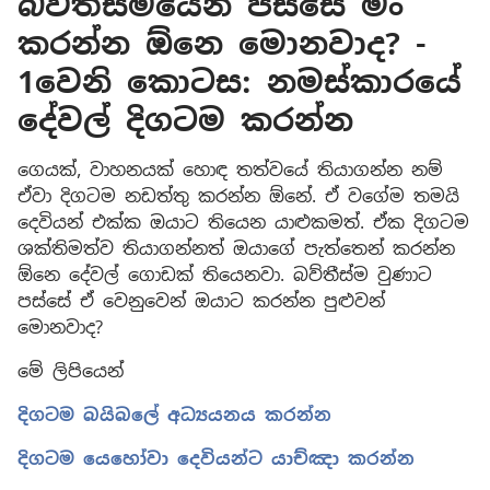
බව්තීස්මයෙන් පස්සේ මං
කරන්න ඕනෙ මොනවාද? -
1වෙනි කොටස: නමස්කාරයේ
දේවල් දිගටම කරන්න
ගෙයක්, වාහනයක් හොඳ තත්වයේ තියාගන්න නම්
ඒවා දිගටම නඩත්තු කරන්න ඕනේ. ඒ වගේම තමයි
දෙවියන් එක්ක ඔයාට තියෙන යාළුකමත්. ඒක දිගටම
ශක්තිමත්ව තියාගන්නත් ඔයාගේ පැත්තෙන් කරන්න
ඕනෙ දේවල් ගොඩක් තියෙනවා. බව්තීස්ම වුණාට
පස්සේ ඒ වෙනුවෙන් ඔයාට කරන්න පුළුවන්
මොනවාද?
මේ ලිපියෙන්
දිගටම බයිබලේ අධ්‍යයනය කරන්න
දිගටම යෙහෝවා දෙවියන්ට යාච්ඤා කරන්න