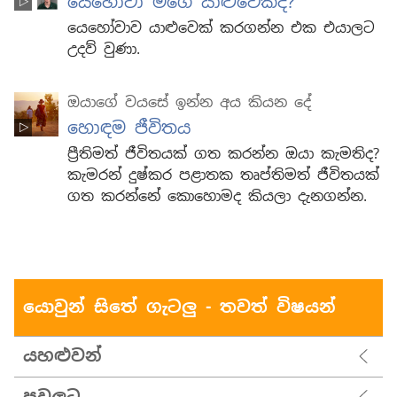
යෙහෝවා මගේ යාළුවෙක්ද?
යෙහෝවාව යාළුවෙක් කරගන්න එක එයාලට
උදව් වුණා.
ඔයාගේ වයසේ ඉන්න අය කියන දේ
හොඳම ජීවිතය
ප්‍රීතිමත් ජීවිතයක් ගත කරන්න ඔයා කැමතිද?
කැමරන් දුෂ්කර පළාතක තෘප්තිමත් ජීවිතයක්
ගත කරන්නේ කොහොමද කියලා දැනගන්න.
යොවුන් සිතේ ගැටලු - තවත් විෂයන්
යහළුවන්
පවුලට