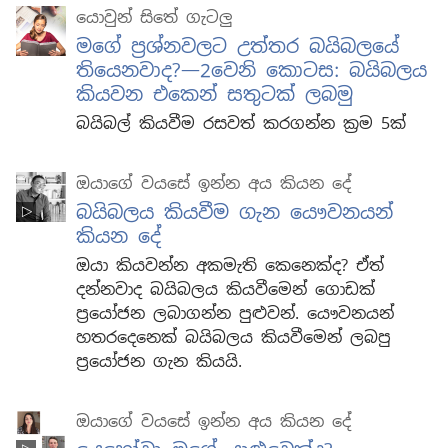
යොවුන් සිතේ ගැටලු
මගේ ප්‍රශ්නවලට උත්තර බයිබලයේ
තියෙනවාද?—2වෙනි කොටස: බයිබලය
කියවන එකෙන් සතුටක් ලබමු
බයිබල් කියවීම රසවත් කරගන්න ක්‍රම 5ක්
ඔයාගේ වයසේ ඉන්න අය කියන දේ
බයිබලය කියවීම ගැන යෞවනයන්
කියන දේ
ඔයා කියවන්න අකමැති කෙනෙක්ද? ඒත්
දන්නවාද බයිබලය කියවීමෙන් ගොඩක්
ප්‍රයෝජන ලබාගන්න පුළුවන්. යෞවනයන්
හතරදෙනෙක් බයිබලය කියවීමෙන් ලබපු
ප්‍රයෝජන ගැන කියයි.
ඔයාගේ වයසේ ඉන්න අය කියන දේ