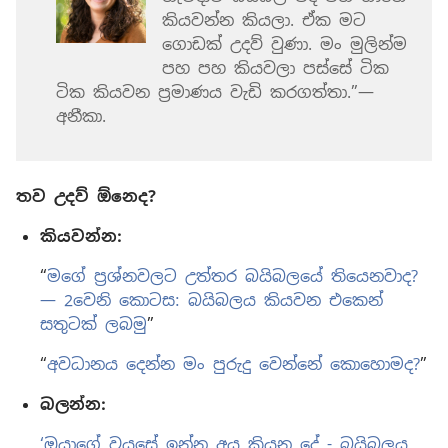
කියවන්න කියලා. ඒක මට
ගොඩක් උදව් වුණා. මං මුලින්ම
පහ පහ කියවලා පස්සේ ටික
ටික කියවන ප්‍රමාණය වැඩි කරගත්තා.”—
අනීකා.
තව උදව් ඕනෙද?
කියවන්න:
“
මගේ ප්‍රශ්නවලට උත්තර බයිබලයේ තියෙනවාද?
— 2වෙනි කොටස: බයිබලය කියවන එකෙන්
සතුටක් ලබමු
”
“
අවධානය දෙන්න මං පුරුදු වෙන්නේ කොහොමද?
”
බලන්න:
‘ඔයාගේ වයසේ ඉන්න අය කියන දේ - බයිබලය