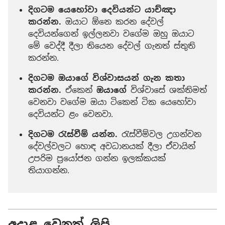
දිගටම යෙහෝවා දෙවියන්ට යාච්ඤා
කරන්න.
ඔයාට ඕනෙ කරන දේවල්
දෙවියන්ගෙන් ඉල්ලනවා වගේම ඔහු ඔයාට
මේ වෙද්දී දීලා තියෙන දේවල් ගැනත් ස්තුති
කරන්න.
දිගටම ඔයාගේ විශ්වාසයන් ගැන කතා
කරන්න.
ඒකෙන්
ඔයාගේ
විශ්වාසේ ශක්තිමත්
වෙනවා වගේම ඔයා ටිකෙන් ටික යෙහෝවා
දෙවියන්ට ළං වෙනවා.
දිගටම රැස්වීම් යන්න.
රැස්වීම්වල උගන්වන
දේවල්වලට හොඳ අවධානයක් දීලා ඒවායින්
උපරිම ප්‍රයෝජන ගන්න ඉලක්කයක්
තියාගන්න.
අදාළ වෙනත් ලිපි