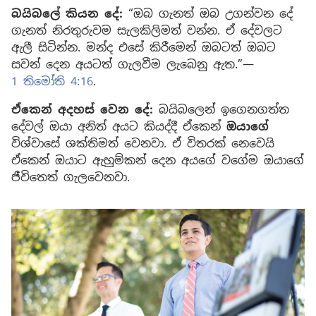
බයිබලේ කියන දේ:
“ඔබ ගැනත් ඔබ උගන්වන දේ
ගැනත් නිරතුරුවම සැලකිලිමත් වන්න. ඒ දේවලට
ඇලී සිටින්න. මන්ද එසේ කිරීමෙන් ඔබටත් ඔබට
සවන් දෙන අයටත් ගැලවීම ලැබෙනු ඇත.”—
1 තිමෝති 4:16
.
ඒකෙන් අදහස් වෙන දේ:
බයිබලෙන් ඉගෙනගත්ත
දේවල් ඔයා අනිත් අයට කියද්දී ඒකෙන්
ඔයාගේ
විශ්වාසේ ශක්තිමත් වෙනවා. ඒ විතරක් නෙවෙයි
ඒකෙන් ඔයාට ඇහුම්කන් දෙන අයගේ වගේම ඔයාගේ
ජීවිතෙත් ගැලවෙනවා.