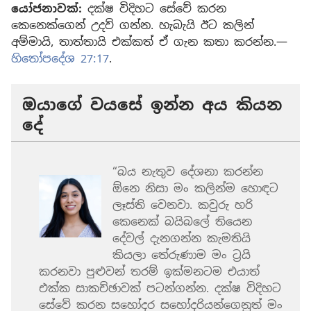
යෝජනාවක්:
දක්ෂ විදිහට සේවේ කරන
කෙනෙක්ගෙන් උදව් ගන්න. හැබැයි ඊට කලින්
අම්මායි, තාත්තායි එක්කත් ඒ ගැන කතා කරන්න.—
හිතෝපදේශ 27:17
.
ඔයාගේ වයසේ ඉන්න අය කියන
දේ
“බය නැතුව දේශනා කරන්න
ඕනෙ නිසා මං කලින්ම හොඳට
ලෑස්ති වෙනවා. කවුරු හරි
කෙනෙක් බයිබලේ තියෙන
දේවල් දැනගන්න කැමතියි
කියලා තේරුණාම මං ට්‍රයි
කරනවා පුළුවන් තරම් ඉක්මනටම එයාත්
එක්ක සාකච්ඡාවක් පටන්ගන්න. දක්ෂ විදිහට
සේවේ කරන සහෝදර සහෝදරියන්ගෙනුත් මං