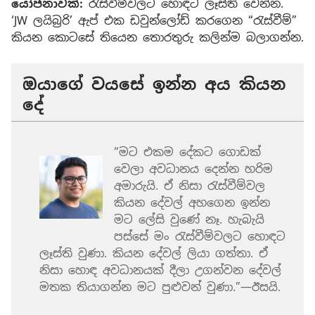
යෝජනාවක්:
රැස්වීම්වලට හොඳට ලෑස්ති වෙන්න.
‘JW ලයිබ්‍රරි’ ඇප් එක ඩවුන්ලෝඩ් කරගෙන “රැස්වීම්”
කියන කොටසේ තියෙන තොරතුරු කලින්ම බලාගන්න.
ඔයාගේ වයසේ ඉන්න අය කියන
දේ
“මට එකම දේකට ගොඩක්
වෙලා අවධානය දෙන්න හරිම
අමාරුයි. ඒ නිසා රැස්වීම්වල
කියන දේවල් අහගෙන ඉන්න
මට ලේසි වුණේ නෑ. හැබැයි
පස්සේ මං රැස්වීම්වලට හොඳට
ලෑස්ති වුණා. කියන දේවල් ලියා ගත්තා. ඒ
නිසා හොඳ අවධානයක් දීලා උගන්වන දේවල්
මතක තියාගන්න මට පුළුවන් වුණා.”—ඊසයි.