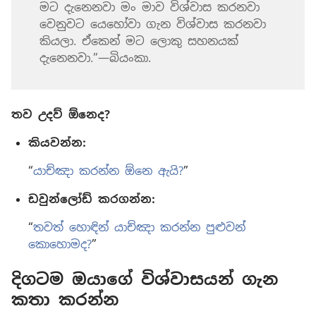
මට දැනෙනවා මං මාව විශ්වාස කරනවා
වෙනුවට යෙහෝවා ගැන විශ්වාස කරනවා
කියලා. ඒකෙන් මට ලොකු සහනයක්
දැනෙනවා.”—බියංකා.
තව උදව් ඕනෙද?
කියවන්න:
“
යාච්ඤා කරන්න ඕනෙ ඇයි?
”
ඩවුන්ලෝඩ් කරගන්න:
“
තවත් හොඳින් යාච්ඤා කරන්න පුළුවන්
කොහොමද?
”
දිගටම ඔයාගේ විශ්වාසයන් ගැන
කතා කරන්න