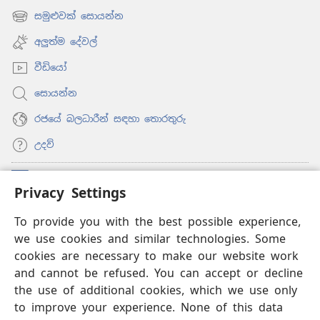
new
සමුළුවක් සොයන්න
(opens
window)
new
අලුත්ම දේවල්
window)
වීඩියෝ
සොයන්න
රජයේ බලධාරීන් සඳහා තොරතුරු
උදව්
සම්මාදම්
(opens
Privacy Settings
new
window)
To provide you with the best possible experience,
ඔන්ලයින් ලයිබ්‍රරි
(opens
we use cookies and similar technologies. Some
new
®
JW Hub
window)
cookies are necessary to make our website work
(opens
and cannot be refused. You can accept or decline
new
®
‘JW ලයිබ්‍රරි’
window)
the use of additional cookies, which we use only
to improve your experience. None of this data