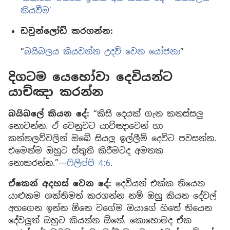
කියවීම’
ඩවුන්ලෝඩ් කරගන්න:
“
බයිබලය කියවන්න උදව් වෙන යෝජනා
”
දිගටම යෙහෝවා දෙවියන්ට
යාච්ඤා කරන්න
බයිබලේ කියන දේ:
“කිසි දෙයක් ගැන කනස්සලු
නොවන්න. ඒ වෙනුවට යාච්ඤාවෙන් හා
කන්නලව්වලින් ඔබේ සියලු ඉල්ලීම් දෙවිට පවසන්න.
එමෙන්ම ඔහුට ස්තුති කිරීමටද අමතක
නොකරන්න.”—
ෆිලිප්පි 4:6
.
ඒකෙන් අදහස් වෙන දේ:
දෙවියන් එක්ක තියෙන
යාළුකම ශක්තිමත් කරගන්න නම් ඔහු කියන දේවල්
අහගෙන ඉන්න ඕනෙ වගේම ඔයාගේ හිතේ තියෙන
දේවලුත් ඔහුට කියන්න ඕනේ. කොහොමද ඒක