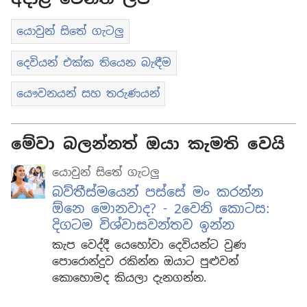
යොවුන් සිතේ ගැටලු
දෙවියන් එක්ක තියෙන බැඳීම
යෞවනයන් සහ තරුණයන්
මේවා බලන්නත් ඔයා කැමති වෙයි
යොවුන් සිතේ ගැටලු
බව්තීස්මයෙන් පස්සේ මං කරන්න
ඕනෙ මොනවාද? - 2වෙනි කොටස:
දිගටම විශ්වාසවන්තව ඉන්න
කැප වෙද්දී යෙහෝවා දෙවියන්ට වුණ
පොරොන්දුව රකින්න ඔයාට පුළුවන්
කොහොමද කියලා දැනගන්න.