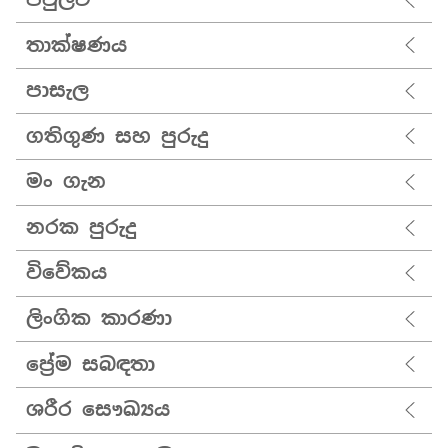
තාක්ෂණය
පාසැල
ගතිගුණ සහ පුරුදු
මං ගැන
නරක පුරුදු
විවේකය
ලිංගික කාරණා
ප්‍රේම සබඳතා
ශරීර සෞඛ්‍යය