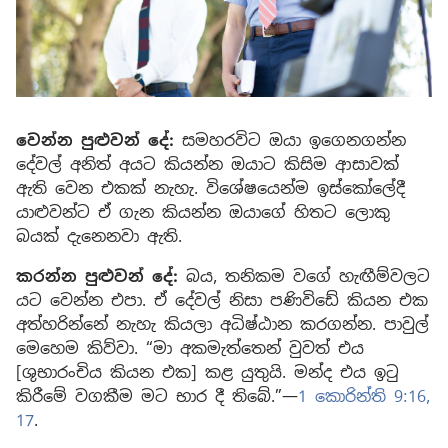
වෙන්න පුළුවන් දේ:
සමහරවිට ඔයා ඉගෙනගන්න
දේවල් අනිත් අයට කියන්න ඔයාට කිසිම ආසාවක්
ඇති වෙන එකක් නැහැ. විශේෂයෙන්ම ඉස්කෝලේදී
යාළුවන්ට ඒ ගැන කියන්න ඔයාගේ හිතට ලොකු
බයක් දැනෙනවා ඇති.
කරන්න පුළුවන් දේ:
බය, තනිකම වගේ හැඟීම්වලට
යට වෙන්න එපා. ඒ දේවල් නිසා පණිවිඩේ කියන එක
අත්හරින්නේ නැහැ කියලා අධිෂ්ඨාන කරගන්න. පාවුල්
මෙහෙම කිව්වා. “මා අකමැත්තෙන් වුවත් එය
[ශුභාරංචිය කියන එක] කළ යුතුයි. මන්ද එය ඉටු
කිරීමේ වගකීම මට භාර දී තිබේ.”—
1 කොරින්ති 9:16,
17
.