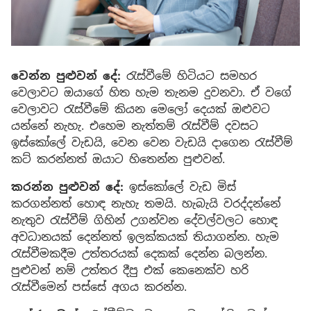
වෙන්න පුළුවන් දේ:
රැස්වීමේ හිටියට සමහර
වෙලාවට ඔයාගේ හිත හැම තැනම දුවනවා. ඒ වගේ
වෙලාවට රැස්වීමේ කියන මෙලෝ දෙයක් ඔළුවට
යන්නේ නැහැ. එහෙම නැත්තම් රැස්වීම් දවසට
ඉස්කෝලේ වැඩයි, වෙන වෙන වැඩයි දාගෙන රැස්වීම්
කට් කරන්නත් ඔයාට හිතෙන්න පුළුවන්.
කරන්න පුළුවන් දේ:
ඉස්කෝලේ වැඩ මිස්
කරගන්නත් හොඳ නැහැ තමයි. හැබැයි වරද්දන්නේ
නැතුව රැස්වීම් ගිහින් උගන්වන දේවල්වලට හොඳ
අවධානයක් දෙන්නත් ඉලක්කයක් තියාගන්න. හැම
රැස්වීමකදීම උත්තරයක් දෙකක් දෙන්න බලන්න.
පුළුවන් නම් උත්තර දීපු එක් කෙනෙක්ව හරි
රැස්වීමෙන් පස්සේ අගය කරන්න.