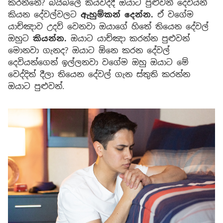
කරන්නේ? බයිබලේ කියවද්දී ඔයාට පුළුවන් දෙවියන්
කියන දේවල්වලට
ඇහුම්කන් දෙන්න.
ඒ වගේම
යාච්ඤාව උදව් වෙනවා ඔයාගේ හිතේ තියෙන දේවල්
ඔහුට
කියන්න.
ඔයාට යාච්ඤා කරන්න පුළුවන්
මොනවා ගැනද? ඔයාට ඕනෙ කරන දේවල්
දෙවියන්ගෙන් ඉල්ලනවා වගේම ඔහු ඔයාට මේ
වෙද්දිත් දීලා තියෙන දේවල් ගැන ස්තුති කරන්න
ඔයාට පුළුවන්.