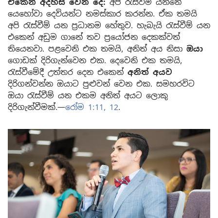
ඒකෙන් අදහස් වෙන දේ:
අපි රැස්වීම් යන්නේ
යෙහෝවා දෙවියන්ට නමස්කාර කරන්න. ඒක තමයි
අපි රැස්වීම් යන ප්‍රධානම හේතුව. හැබැයි රැස්වීම් යන
එකෙන් අඩුම ගානේ තව ප්‍රයෝජන දෙකක්වත්
තියෙනවා. පළවෙනි එක තමයි, අනිත් අය නිසා
ඔයා
ගොඩක් දිරිගැන්වෙන එක. දෙවෙනි එක තමයි,
රැස්වීමේදී උත්තර දෙන එකෙන්
අනිත් අයව
දිරිගන්වන්න ඔයාට පුළුවන් වෙන එක. සමහරවිට
ඔයා රැස්වීම් යන එකම අනිත් අයට ලොකු
දිරිගැන්වීමක්.—
රෝම 1:11, 12
.