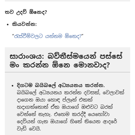
තව උදව් ඕනෙද?
කියවන්න:
“
රැස්වීම්වලට යන්නම ඕනෙද?
”
සාරාංශය: බව්තීස්මයෙන් පස්සේ
මං කරන්න ඕනෙ මොනවාද?
දිගටම බයිබලේ අධ්‍යයනය කරන්න.
බයිබලේ අධ්‍යයනය කරන්න දවසක්, වෙලාවක්
දාගෙන ඔයා හොඳ ප්ලෑන් එකක්
හදාගත්තොත් ඒක ඔයාගේ ඔළුවට බරක්
වෙන්නේ නැහැ. එහෙම කරද්දී යෙහෝවා
දෙවියන් ගැන ඔයාගේ හිතේ තියෙන ආදරේ
වැඩි වෙයි.