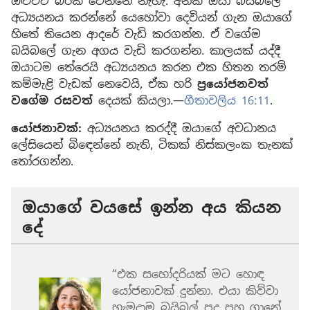
ඔළුවට බරක් වෙන්නේ නැහැ. අනික ඔයා බයිබලේ
අධ්‍යයනය කරන්නේ යෙහෝවා දෙවියන් ගැන ඔයාගේ
හිතේ තියෙන ආදරේ වැඩි කරගන්න. ඒ වගේම
බයිබලේ ගැන අගය වැඩි කරගන්න. කාලයක් යද්දී
ඔයාටම තේරෙයි අධ්‍යයනය කරන එක හිතන තරම්
කම්මැළි වැඩක් නෙවෙයි, ඒක හරි
ප්‍රයෝජනවත්
වගේම රසවත්
දෙයක් කියලා.—
ගීතාවලිය 16:11
.
යෝජනාවක්:
අධ්‍යයනය කරද්දී ඔයාගේ අවධානය
ලේසියෙන් බිඳෙන්නේ නැති, ටිකක් නිස්කලංක තැනක්
තෝරගන්න.
ඔයාගේ වයසේ ඉන්න අය කියන
දේ
“එක සහෝදරියක් මට හොඳ
යෝජනාවක් දුන්නා. එයා කිව්වා
හැමදාම බයිබල් පද පහ ගානේ