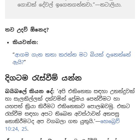
ගොඩක් දේවල් ඉගෙනගන්නවා.”—නටාලියා.
තව උදව් ඕනෙද?
කියවන්න:
“
ආගම ගැන කතා කරන්න මට බියක් දැනෙන්නේ
ඇයි?
”
දිගටම රැස්වීම් යන්න
බයිබලේ කියන දේ:
‘අපි එකිනෙකා සඳහා උනන්දුවක්
හා සැලකිල්ලක් දක්වමින් ප්‍රේමය පෙන්වීමට හා
යහපත් ක්‍රියා කිරීමට එකිනෙකාව පොලඹවමු. එකට
රැස්වීම සඳහා අපට තිබෙන අවස්ථාවන් අතපසු
නොකිරීමටද අප වගබලා ගත යුතුයි.’—
හෙබ්‍රෙව්
10:24, 25
.