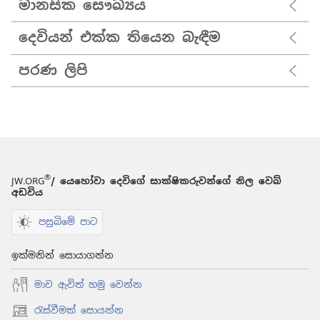
මානසික සෞඛ්‍යය
දෙවියන් එක්ක තියෙන බැඳීම
පරණ ලිපි
®
JW.ORG
/ යෙහෝවා දෙවිගේ සාක්ෂිකරුවන්ගේ නිල වෙබ්
අඩවිය
පසුබිමේ පාට
ඉක්මනින් සොයාගන්න
මාව ඇවිත් හමු වෙන්න
රැස්වීමක් සොයන්න
(opens