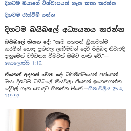
දිගටම ඔයාගේ විශ්වාසයන් ගැන කතා කරන්න
දිගටම රැස්වීම් යන්න
දිගටම බයිබලේ අධ්‍යයනය කරන්න
බයිබලේ කියන දේ:
“සෑම යහපත් ක්‍රියාවක්ම
කරමින් හොඳ ප්‍රතිඵල ලැබීමටත් දෙවි පිළිබඳ නිවැරදි
දැනුමෙන් වර්ධනය වීමටත් ඔබට හැකි වේ.”—
කොලොස්සි 1:10
.
ඒකෙන් අදහස් වෙන දේ:
බව්තීස්මයෙන් පස්සෙත්
ඔයා දිගටම බයිබලේ කියවලා ඒකෙන් ඉගෙනගත්ත
දේවල් ගැන හොඳට හිතන්න ඕනේ.—
ගීතාවලිය 25:4;
119:97
.