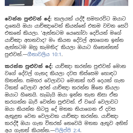
වෙන්න පුළුවන් දේ:
කාලයක් යද්දී සමහරවිට ඔයාට
දැනෙයි ඔයා යාච්ඤාවෙන් කියන්නේ එකම වචන සෙට්
එකනේ කියලා. ‘ඇත්තටම යෙහෝවා දෙවියන් මගේ
යාච්ඤා අහනවාද? මං කියන දේවල් අහගෙන ඉන්න
ඇත්තටම ඔහු කැමතිද’ කියලා ඔයාට හිතෙන්නත්
පුළුවන්.—
ගීතාවලිය 10:1
.
කරන්න පුළුවන් දේ:
යාච්ඤා කරන්න පුළුවන් මොන
වගේ දේවල් ගැනද කියලා දවස තිස්සෙම හොඳට
හිතන්න. සමහර වෙලාවට මොකක් හරි දෙයක් ගැන
ටිකක් වෙලාව අරන් යාච්ඤා කරන්න ඕනෙ කියලා
ඔයාට හිතෙයි. හැබැයි ඔයා ඉන්න තැන නිසා ඒක
කරගන්න බැරි වෙන්න පුළුවන්. ඒ වගේ වෙලාවට
ඔයා කියන්න හිටපු දේ මතක තියාගෙන ඒ දවස
ඇතුළත වෙන වෙලාවක යාච්ඤා කරන්න. යාච්ඤා
කරද්දී ඔයා ගැන විතරක් නෙවෙයි මතක ඇතුව අනිත්
අය ගැනත් කියන්න.—
ෆිලිප්පි 2:4
.