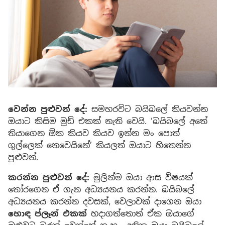
වෙන්න පුළුවන් දේ:
සමහරවිට බයිබලේ කියවන්න
ඔයාට කිසිම මූඩ් එකක් නැති වෙයි. ‘බයිබලේ අතේ
තියාගෙන ඕක කියව කියව ඉන්න මං පොත්
ගුල්ලෙක් නෙවෙයිනේ’ කියලත් ඔයාට හිතෙන්න
පුළුවන්.
කරන්න පුළුවන් දේ:
මුලින්ම ඔයා ආස විෂයක්
තෝරගෙන ඒ ගැන අධ්‍යයනය කරන්න. බයිබලේ
අධ්‍යයනය කරන්න දවසක්, වෙලාවක් දාගෙන ඔයා
හොඳ ප්ලෑන් එකක්
හදාගත්තොත් ඒක ඔයාගේ