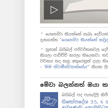
ප්ලේ
යෙහෝවා කියන්නේ සැබෑ දෙවියන්
a
යෙහෝවා කියන්නේ කවුද
හුඟක් බයිබල් පරිවර්තනවල දෙව
b
කියලා පාවිච්චි කරලා තියෙනවා. ත
වචනය තද කලු අකුරෙනුත් දාලා ත
– ‘මම ස්වාමීන්වහන්සේය’
” කියන ල
මේවා බලන්නත් ඔයා කැ
බයිබල් පද පැහැදිලි කිර
හිතෝපදේශ 3:5, 6 ගැ
නුවණෙහි නොපිහිටන