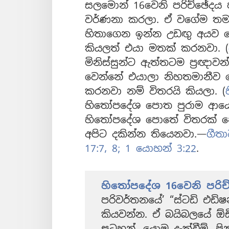
සලමොන් 16වෙනි පරිච්ඡේදය 
වර්ණනා කරලා. ඒ වගේම තමන
හිතාගෙන ඉන්න උඩඟු අයව දෙ
කියලත් එයා මතක් කරනවා. (
මිනිස්සුන්ට ඇත්තටම ප්‍රඥාව
වෙන්නේ එයාලා නිහතමානීව 
කරනවා නම් විතරයි කියලා. (
හිතෝපදේශ පොත පුරාම ආය
හිතෝපදේශ පොතේ විතරක් නෙ
අපිට දකින්න තියෙනවා.—
ගීතා
17:7, 8;
1 යොහන් 3:22
.
හිතෝපදේශ 16වෙනි පරිච
පරිවර්තනයේ’ “ස්ටඩි එඩිෂ
කියවන්න. ඒ බයිබලයේ ඕඩ
සටහන්, යොමු දැක්වීම්, පි