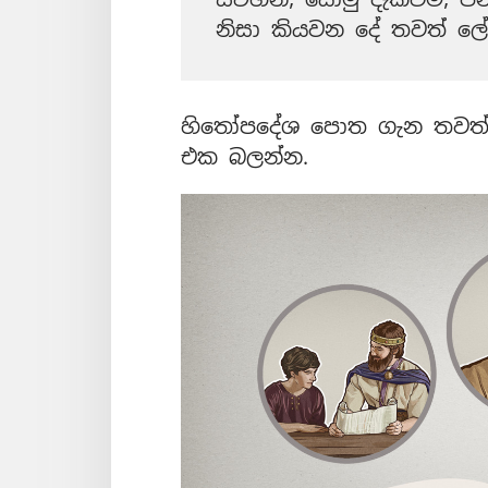
නිසා කියවන දේ තවත් ලේස
හිතෝපදේශ පොත ගැන තවත් 
එක බලන්න.