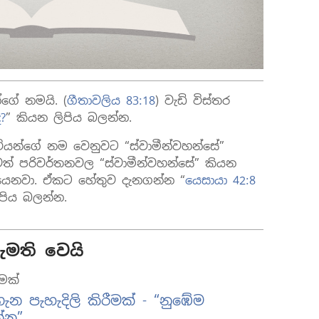
ගේ නමයි. (
ගීතාවලිය 83:18
) වැඩි විස්තර
?
”‏ කියන ලිපිය බලන්න.
ියන්ගේ නම වෙනුවට “ස්වාමීන්වහන්සේ”
වත් පරිවර්තනවල “ස්වාමීන්වහන්සේ” කියන
ියෙනවා. ඒකට හේතුව දැනගන්න “
යෙසායා 42:8
ිපිය බලන්න.
මති වෙයි
ීමක්
න පැහැදිලි කිරීමක් - “නුඹේම
්න”