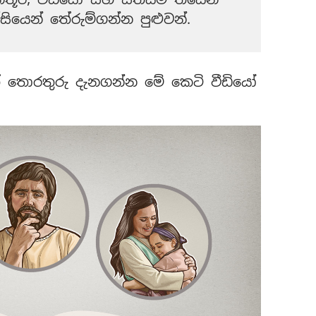
ියෙන් තේරුම්ගන්න පුළුවන්.
තොරතුරු දැනගන්න මේ කෙටි වීඩියෝ