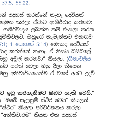
37:5;
55:22
.
කෙන් අදහස් කරන්නේ නැහැ දෙවියන්
 අනුමත කරලා ඒවාට ආශීර්වාද කරනවා
ේ ආශීර්වාදය ලබන්න නම් එයාලා කරන
ප්‍රමිතිවලට, ඔහුගේ කැමැත්තට එකඟව
:1;
1 යොහන් 5:14
) මොකද දෙවියන්
ාද කරන්නේ නැහැ. ඒ නිසයි බයිබලේ
ඔහු අවුල් කරනවා” කියලා. (
ගීතාවලිය
න්ට යටත් වෙලා ඔහු දීලා තියෙන
 ඔහු අනිවාර්යයෙන්ම ඒ වගේ අයට උදව්
කව ඉටු කරගැනීමට ඔබට හැකි වෙයි.”
ඔබේ සැලසුම් ස්ථිර වෙයි” කියලත්
“ස්ථිර” කියලා පරිවර්තනය කරලා
න් “අත්තිවාරම” කියන එක අදහස්