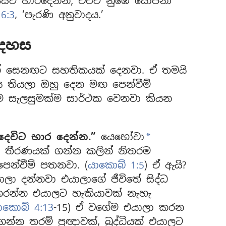
හන්සේට භාරදෙන්න; එවිට නුඹේ යෝජනා
6:3
, ‘පැරණි අනුවාදය.’
අදහස
ේ සෙනඟට සහතිකයක් දෙනවා. ඒ තමයි
ය තියලා ඔහු දෙන මඟ පෙන්වීම්
ැම සැලසුමක්ම සාර්ථක වෙනවා කියන
ෙවිට භාර දෙන්න.”
යෙහෝවා
a
 තීරණයක් ගන්න කලින් නිතරම
ෙන්වීම් පතනවා. (
යාකොබ් 1:5
) ඒ ඇයි?
ා දන්නවා එයාලාගේ ජීවිතේ සිද්ධ
රන්න එයාලට හැකියාවක් නැහැ
කොබ් 4:13
-15) ඒ වගේම එයාලා කරන
්න තරම් ප්‍රඥාවක්, බුද්ධියක් එයාලට