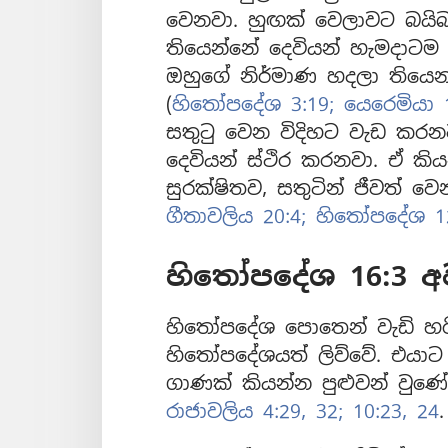
වෙනවා. හුඟක් වෙලාවට බයි
තියෙන්නේ දෙවියන් හැමදාටම 
ඔහුගේ නිර්මාණ හදලා තියෙන 
(
හිතෝපදේශ 3:19;
යෙරෙමියා 1
සතුටු වෙන විදිහට වැඩ කර
දෙවියන් ස්ථිර කරනවා. ඒ ක
සුරක්ෂිතව, සතුටින් ජීවත් ව
ගීතාවලිය 20:4;
හිතෝපදේශ 12
හිතෝපදේශ 16:3 
හිතෝපදේශ පොතෙන් වැඩි හර
හිතෝපදේශයත් ලිව්වේ. එයාට
ගාණක් කියන්න පුළුවන් වුණේ 
රාජාවලිය 4:29,
32;
10:23, 24
.