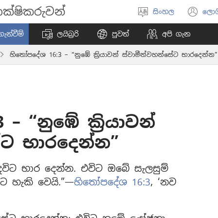
ක්ෂිකරුවන්
සිංහල
ලොග
භාෂාව
(o
තෝරන්න
ne
ැන්වීම්
ලයිබ්‍රරි
පුවත්
අපි ගැන
wi
හිතෝපදේශ 16:3 – “නුඹේ ක්‍රියාවන් ස්වාමීන්වහන්සේට භාරදෙන්න”
 “නුඹේ ක්‍රියාවන්
ේට භාරදෙන්න”
විට භාර දෙන්න. එවිට ඔබේ සැලසුම්
 හැකි වෙයි.”—
හිතෝපදේශ 16:3
, ‘නව