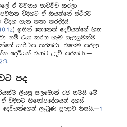
බලේ ඒ වචනය පාවිච්චි කරලා
පවතින විදිහට ඒ කියන්නේ ස්ථිරව
විදිහ ගැන කතා කරද්දියි.
0:12
) ඉතින් කෙනෙක් දෙවියන්ගේ හිත
නවා නම් එයා කරන හැම සැලසුමක්ම
ියන්නේ සාර්ථක කරනවා. එහෙම කරලා
ෙන්න දෙවියන් එයාට උදව් කරනවා.—
:3
.
අවට පද
ියක්ම ලියපු සලමොන් රජ තමයි මේ
 ඒ විදිහට හිතෝපදේශයන් දහස්
දෙවියන්ගෙන් ලැබුණ ප්‍රඥාව නිසයි.—
1