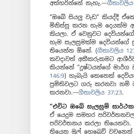
අත්හරින්නේ නැහැ.—
ගීතාවලිය 
“ඔබේ සියලු වැඩ” කියද්දී ඒ
මිනිස්සු කරන හැම දෙයක්ම
කියලා. ඒ වෙනුවට දෙවියන්ග
හැම සැලසුමක්ම දෙවියන්ගේ 
තියෙන්න ඕනේ. (
ගීතාවලිය 127
කවදාවත් අකීකරුකමට ආශීර්ව
කියන්නේ “දුෂ්ටයන්ගේ මාර්ග 
146:9
) හැබැයි කෙනෙක් දෙවිය
ප්‍රමිතිවලට ගරු කරනවා නම්
කරනවා.—
ගීතාවලිය 37:23
.
“එවිට ඔබේ සැලසුම් සාර්ථ
ඒ යෙදුම සමහර පරිවර්තනවල “
පරිවර්තනය කරලා තියෙනවා. 
තියෙන මුල් හෙබ්‍රෙව් වචනෙ