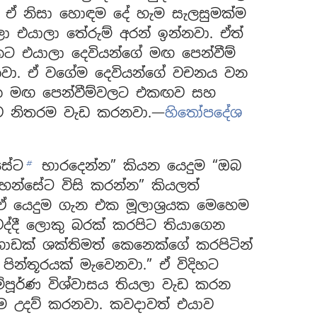
. ඒ නිසා හොඳම දේ හැම සැලසුමක්ම
ා එයාලා තේරුම් අරන් ඉන්නවා. ඒත්
එයාලා දෙවියන්ගේ මඟ පෙන්වීම්
නවා. ඒ වගේම දෙවියන්ගේ වචනය වන
න මඟ පෙන්වීම්වලට එකඟව සහ
ව නිතරම වැඩ කරනවා.—
හිතෝපදේශ
්සේට
භාරදෙන්න” කියන යෙදුම “ඔබ
b
හන්සේට විසි කරන්න” කියලත්
 ඒ යෙදුම ගැන එක මූලාශ්‍රයක මෙහෙම
ද්දී ලොකු බරක් කරපිට තියාගෙන
ඩක් ශක්තිමත් කෙනෙක්ගේ කරපිටින්
පින්තූරයක් මැවෙනවා.” ඒ විදිහට
්පූර්ණ විශ්වාසය තියලා වැඩ කරන
ම උදව් කරනවා. කවදාවත් එයාව