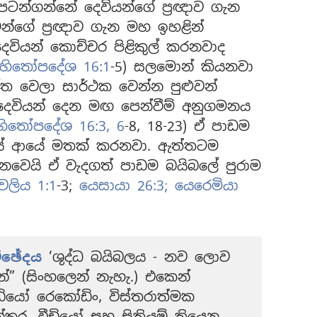
පටන්ගන්නේ දෙවියන්ගේ ප්‍රඥාව ගැන
්ගේ ප්‍රඥාව ගැන මහ ඉහළින්
වියන් කොච්චර පිළිකුල් කරනවාද
හිතෝපදේශ 16:1
-5) සලමොන් කියනවා
න්ත වෙලා සාර්ථක වෙන්න පුළුවන්
දෙවියන් දෙන මඟ පෙන්වීම් අනුගමනය
හිතෝපදේශ 16:3,
6
-8, 18-23) ඒ පාඩම
ේ ආයේ මතක් කරනවා. ඇත්තටම
වෙයි ඒ වැදගත් පාඩම බයිබලේ පුරාම
වලිය 1:1
-3;
යෙසායා 26:3;
යෙරෙමියා
්ඡේදය
‘ශුද්ධ බයිබලය - නව ලොව
න්” (සිංහලෙන් නැහැ.) එකෙන්
ියෝ රෙකෝඩිං, විස්තරාත්මක
න්තූර, වීඩියෝ සහ සිතියම් තියෙන