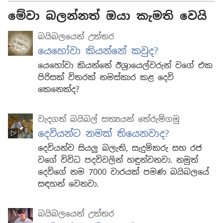
මේවා බලන්නත් ඔයා කැමති වෙයි
බයිබලයෙන් උත්තර
යෙහෝවා කියන්නේ කවුද?
යෙහෝවා කියන්නේ ඊශ්‍රායෙල්වරුන් වගේ එක
පිරිසක් විතරක් නමස්කාර කළ දෙවි
කෙනෙක්ද?
වැදගත් බයිබල් සත්‍යයන් තේරුම්ගමු
දෙවියන්ට නමක් තියෙනවාද?
දෙවියන්ව සියලු බලැති, සැදුම්කරු සහ රජ
වගේ විවිධ පදවිවලින් හඳුන්වනවා. නමුත්
දෙවිගේ නම 7000 වාරයක් පමණ බයිබලයේ
සඳහන් වෙනවා.
බයිබලයෙන් උත්තර