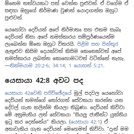
ඕනෙම තත්වයකට පත් වෙන්න පුළුවන්. ඒ වගේම ඒ
සඳහා ඔහුගේ නිර්මාණ වුණත් යොදාගන්න ඔහුට
පුළුවන්.
යෙහෝවා දෙවියන් අපේ නිර්මාතෘ සහ එකම සැබෑ
දෙවියන් නිසා අපේ නමස්කාරය සම්පූර්ණයෙන්ම
ලැබෙන්න ඕනෙ ඔහුට විතරයි.
පිළිම සහ පින්තූර
ඇතුළුව කිසිම දෙයක්වත් කිසිම කෙනෙක්වත් අපේ
නමස්කාරය ලබන්න කොහොමටවත් වටින්නේ නැහැ.
—
නික්මයාම 20:2-6;
34:14;
1 යොහන් 5:21
.
යෙසායා 42:8 අවට පද
යෙසායා 42වෙනි පරිච්ඡේදයේ
මුල් පදවල යෙහෝවා
දෙවියන් තමන්ගේ තෝරගත් සේවකයා කරන්න යන
දේවල් ගැන කලින්ම කියලා තිබුණා. දෙවියන් කිව්වා
මේ අනුමැතිය ලත් සේවකයා “සියලු ජාතීන්ට යුක්තිය
ඉටු කර දෙන්නේය” කියලා. (
යෙසායා 42:1
) ඒ
අනාවැකිය ගැන දෙවියන් මෙහෙමත් කිව්වා. “දැන් මම