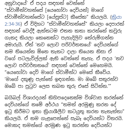
අනුවාදයේ’ ඒ පදය සඳහන් වෙන්නේ
“ස්වාමීන්වහන්සේ [යෙහෝවා දෙවියන්] මාගේ
ස්වාමීන්වහන්සේට [යේසුස්ට] කීසේක” කියලයි. (
ක්‍රියා
2:34-36
) ඒ විදිහට “ස්වාමීන්වහන්සේ” කියලා දෙපාරක්
සඳහන් වෙද්දී ඇත්තටම එතන කතා කරන්නේ කවුරු
ගැනද කියලා කෙනෙක්ට පැහැදිලිව තේරුම්ගන්න
අමාරුයි. ඒත් ‘නව ලොව පරිවර්තනයේ’ දෙවියන්ගේ
නම තියෙන්න ඕනෙ තැනට දාලා තියෙන නිසා ඒ
වගේ පටලැවිල්ලක් ඇති වෙන්නේ නැහැ. ඒ පදය ‘නව
ලොව පරිවර්තනයේ’ සඳහන් වෙන්නේ මෙහෙමයි.
“යෙහෝවා දෙවි මාගේ ස්වාමීන්ට මෙසේ කීවේය.
‘මාගේ දකුණු පැත්තේ ඉඳගන්න. මා ඔබේ සතුරන්ව
ඔබේ පා පුටුව ලෙස තබන තුරු එසේ සිටින්න.’”
බයිබල් විශාරදයන් කිහිපදෙනෙක්ම විශ්වාස කරන්නේ
දෙවියන්ගේ නමේ අර්ථය “තමන් අරමුණු කරන දේ
ඉටු කිරීමට ඉතා ක්‍රියාශීලීව කටයුතු කරන තැනැත්තා”
කියලයි. ඒ නම ගැළපෙන්නේ සැබෑ දෙවියන්ට විතරයි.
මොකද තමන්ගේ අරමුණ ඉටු කරන්න දෙවියන්ට