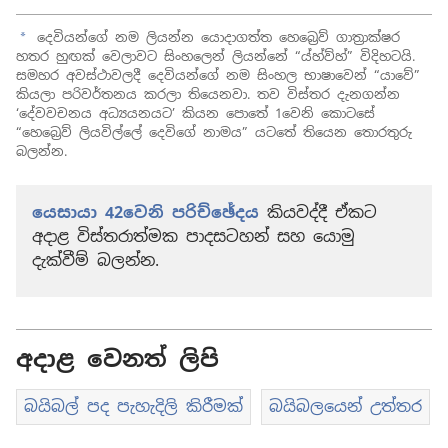
දෙවියන්ගේ නම ලියන්න යොදාගත්ත හෙබ්‍රෙව් ගාත්‍රාක්ෂර
a
හතර හුඟක් වෙලාවට සිංහලෙන් ලියන්නේ “ය්හ්ව්හ්” විදිහටයි.
සමහර අවස්ථාවලදී දෙවියන්ගේ නම සිංහල භාෂාවෙන් “යාවේ”
කියලා පරිවර්තනය කරලා තියෙනවා. තව විස්තර දැනගන්න
‘දේවවචනය අධ්‍යයනයට’ කියන පොතේ 1වෙනි කොටසේ
“
හෙබ්‍රෙව් ලියවිල්ලේ දෙවිගේ නාමය
” යටතේ තියෙන තොරතුරු
බලන්න.
යෙසායා 42වෙනි පරිච්ඡේදය
කියවද්දී ඒකට
අදාළ විස්තරාත්මක පාදසටහන් සහ යොමු
දැක්වීම් බලන්න.
අදාළ වෙනත් ලිපි
බයිබල් පද පැහැදිලි කිරීමක්
බයිබලයෙන් උත්තර