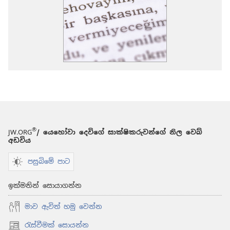
®
JW.ORG
/ යෙහෝවා දෙවිගේ සාක්ෂිකරුවන්ගේ නිල වෙබ්
අඩවිය
පසුබිමේ පාට
ඉක්මනින් සොයාගන්න
මාව ඇවිත් හමු වෙන්න
රැස්වීමක් සොයන්න
(opens