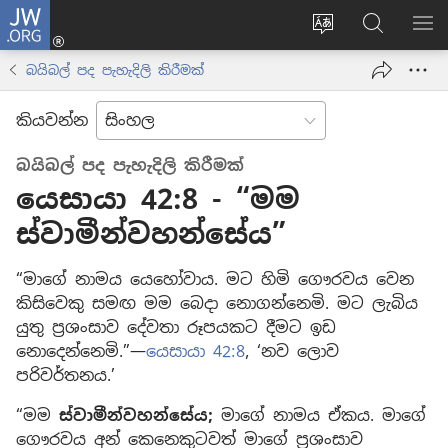
JW.ORG
ලොගින්
(opens
Change
JW.ORG
වි
new
site
වෙබ්
පෙ
බයිබල් පද පැහැදිලි කිරීමක්
window)
language
අඩවියෙන
සොයන්න
කියවන්න
බයිබල් පද පැහැදිලි කිරීමක්
යෙසායා 42:8 - “මම
ස්වාමීන්වහන්සේය”
“මාගේ නාමය යෙහෝවාය. මට හිමි ගෞරවය වෙන
කිසිවෙකු සමඟ මම බෙදා නොගන්නෙමි. මට ලැබිය
යුතු ප්‍රශංසාව දේවතා රූපයකට දීමට ඉඩ
නොදෙන්නෙමි.”—
යෙසායා 42:8
, ‘නව ලොව
පරිවර්තනය.’
“මම
ස්වාමීන්වහන්සේය;
මාගේ නාමය ඒකය. මාගේ
ගෞරවය අන් කෙනෙකුටවත් මාගේ ප්‍රශංසාව