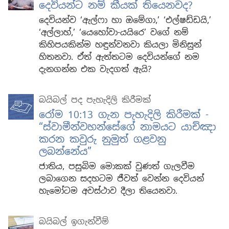
දෙවියන්ට නම් කීයක් තියෙනවද?
දෙවියන්ව ‘ඇල්ෆා හා ඔමේගා,’ ‘එල්ෂඩ්ඩයි,’
‘අල්ලාහ්,’ ‘යෙහෝවා-යයිරෙ’ වගේ නම්
කිහිපයකින්ම හඳුන්වනවා කියලා මිනිසුන්
හිතනවා. ඒත් ඇත්තටම දෙවියන්ගේ නම
දැනගන්න එක වැදගත් ඇයි?
බයිබල් පද පැහැදිලි කිරීමක්
රෝම 10:13 ගැන පැහැදිලි කිරීමක් -
“ස්වාමීන්වහන්සේගේ නාමයට යාච්ඤා
කරන කවුරු නුමුත් ගළවනු
ලබන්නේය”
ජාතිය, පසුබිම මොකක් වුණත් ගැලවීම
ලබාගෙන සදහටම ජීවත් වෙන්න දෙවියන්
හැමෝටම අවස්ථාව දීලා තියෙනවා.
බයිබල් ඉගැන්වීම්