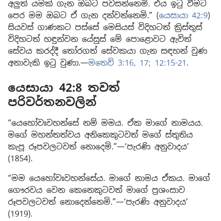
අලුත් යමක් ගැන ඔබට පවසන්නෙමි. එය ඉටු වීමට
පෙර මම ඔබට ඒ ගැන දන්වන්නෙමි.” (
යෙසායා 42:9
)
සියවස් ගාණකට පස්සේ මෙසියස් විදිහටත් ක්‍රිස්තුස්
විදිහටත් හඳුන්වන යේසුස් මේ පොළොවට ඇවිත්
සේවය කරද්දී තෝරගත් සේවකයා ගැන සඳහන් වුණ
අනාවැකි ඉටු වුණා.—
මතෙව් 3:16, 17;
12:15-21
.
යෙසායා 42:8 තවත්
පරිවර්තනවලින්
“යෙහෝවඃවහන්සේ නම් මමය. ඒක මාගේ නාමයය.
මගේ මහන්තත්වය අනිකෙකුටවත් මගේ ස්තුතිය
කැපූ රූපවලටවත් නොදෙමි.”—‘පැරණි අනුවාදය’
(1854).
“මම යෙහෝවඃවහන්සේය. මාගේ නාමය ඒකය. මාගේ
ගෞරවය වෙන කෙනෙකුටවත් මාගේ ප්‍රශංසාව
රූපවලටවත් නොදෙන්නෙමි.”—‘පැරණි අනුවාදය’
(1919).