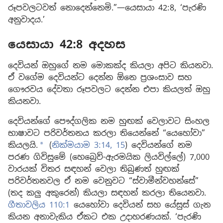
රූපවලටවත් නොදෙන්නෙමි.”—යෙසායා 42:8, ‘පැරණි
අනුවාදය.’
යෙසායා 42:8 අදහස
දෙවියන් ඔහුගේ නම මොකක්ද කියලා අපිට කියනවා.
ඒ වගේම දෙවියන්ට දෙන්න ඕනෙ ප්‍රශංසාව සහ
ගෞරවය දේවතා රූපවලට දෙන්න එපා කියලත් ඔහු
කියනවා.
දෙවියන්ගේ පෞද්ගලික නම හුඟක් වෙලාවට සිංහල
භාෂාවට පරිවර්තනය කරලා තියෙන්නේ “යෙහෝවා”
කියලයි.
(
නික්මයාම 3:14, 15
) දෙවියන්ගේ නම
a
පරණ ගිවිසුමේ (හෙබ්‍රෙව්-ඇරමයික ලියවිල්ලේ) 7,000
වාරයක් විතර සඳහන් වෙලා තිබුණත් හුඟක්
පරිවර්තනවල ඒ නම වෙනුවට “ස්වාමීන්වහන්සේ”
(තද කලු අකුරෙන්) කියලා සඳහන් කරලා තියෙනවා.
ගීතාවලිය 110:1
යෙහෝවා දෙවියන් සහ යේසුස් ගැන
කියන අනාවැකිය ඒකට එක උදාහරණයක්. ‘පැරණි