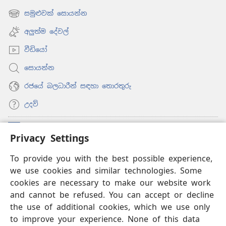
new
සමුළුවක් සොයන්න
(opens
window)
new
අලුත්ම දේවල්
window)
වීඩියෝ
සොයන්න
රජයේ බලධාරීන් සඳහා තොරතුරු
උදව්
සම්මාදම්
(opens
Privacy Settings
new
window)
To provide you with the best possible experience,
ඔන්ලයින් ලයිබ්‍රරි
(opens
we use cookies and similar technologies. Some
new
®
JW Hub
window)
cookies are necessary to make our website work
(opens
and cannot be refused. You can accept or decline
new
®
‘JW ලයිබ්‍රරි’
window)
the use of additional cookies, which we use only
to improve your experience. None of this data