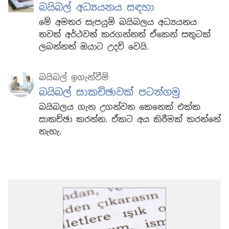
බයිබල් අධ්‍යයනය සඳහා
මේ අමතර සැපයුම් බයිබලය අධ්‍යයනය
තවත් අර්ථවත් කරගන්නත් ඒකෙන් සතුටක්
ලබන්නත් ඔයාට උදව් වෙයි.
බයිබල් ඉගැන්වීම්
බයිබල් සාකච්ඡාවක් පටන්ගමු
බයිබලය ගැන උගන්වන කෙනෙක් එක්ක
සාකච්ඡා කරන්න. ඒකට අය කිරීමක් කරන්නේ
නැහැ.