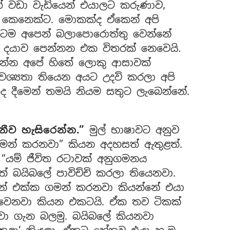
 වඩා වැඩියෙන් එයාලට කරුණාව,
 කෙනෙක්ට. මොකක්ද ඒකෙන් අපි
තටම අපෙන් බලාපොරොත්තු වෙන්නේ
 දයාව පෙන්නන එක විතරක් නෙවෙයි.
න්න අපේ හිතේ ලොකු ආසාවක්
ශ්‍යතා තියෙන අයට උදව් කරලා අපි
 දීමෙන් තමයි නියම සතුට ලැබෙන්නේ.
නීව හැසිරෙන්න.”
මුල් භාෂාවට අනුව
“ගමන් කරනවා” කියන අදහසත් ඇතුළත්.
“යම් ජීවිත රටාවක් අනුගමනය
 බයිබලේ පාවිච්චි කරලා තියෙනවා.
යන් එක්ක ගමන් කරනවා කියන්නේ එයා
ත් වෙනවා කියන එකටයි. ඒක තව ටිකක්
ා ගැන බලමු. බයිබලේ කියනවා