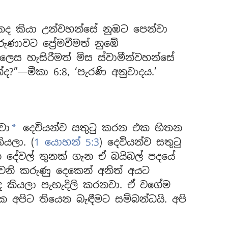
කද කියා උන්වහන්සේ නුඹට පෙන්වා
රුණාවට ප්‍රේමවීමත් නුඹේ
ෙස හැසිරීමත් මිස ස්වාමීන්වහන්සේ
?”—මීකා 6:8, ‘පැරණි අනුවාදය.’
වා
දෙවියන්ව සතුටු කරන එක හිතන
a
ියලා. (
1 යොහන් 5:3
) දෙවියන්ව සතුටු
 දේවල් තුනක් ගැන ඒ බයිබල් පදයේ
ෙනි කරුණු දෙකෙන් අනිත් අයට
 කියලා පැහැදිලි කරනවා. ඒ වගේම
ක අපිට තියෙන බැඳීමට සම්බන්ධයි. අපි