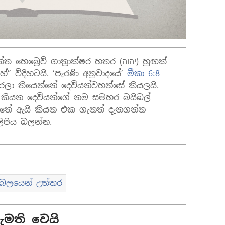
ෙව් ගාත්‍රාක්ෂර හතර (יהוה) හුඟක්
්” විදිහටයි. ‘පැරණි අනුවාදයේ’
මීකා 6:8
ලා තියෙන්නේ දෙවියන්වහන්සේ කියලයි.
 කියන දෙවියන්ගේ නම සමහර බයිබල්
්තේ ඇයි කියන එක ගැනත් දැනගන්න
ලිපිය බලන්න.
ිබලයෙන් උත්තර
මති වෙයි