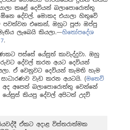
ාලා කළේ දෙවියන් බලාපොරොත්තු
 ඕනෙ දේවල්. මොකද එයාලා හිතුවේ
 පවත්වන එකෙන්, ඔහුට පූජා ඔප්පු
ැතිය ලැබෙයි කියලා.—
හිතෝපදේශ
 7
.
ණකට පස්සේ යේසුත් කාවැද්දුවා. ඔහු
බොරුවට දේවල් කරන අයට දෙවියන්
යලා. ඒ වෙනුවට දෙවියන් කැමති හැම
 සාධාරණව වැඩ කරන අයටයි. (
මතෙව්
න් අද අපෙන් බලාපොරොත්තු වෙන්නේ
ේසුස් කියපු දේවල් අපිටත් උදව්
යවද්දී ඒකට අදාළ විස්තරාත්මක