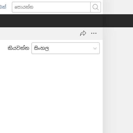
ින්
pens
සොයන්න
w
ndow)
කියවන්න