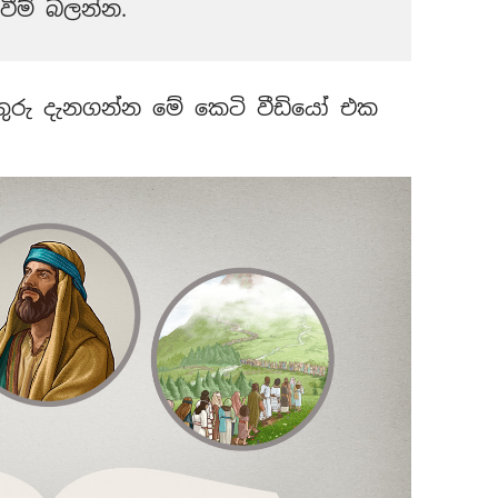
වීම් බලන්න.
රු දැනගන්න මේ කෙටි වීඩියෝ එක