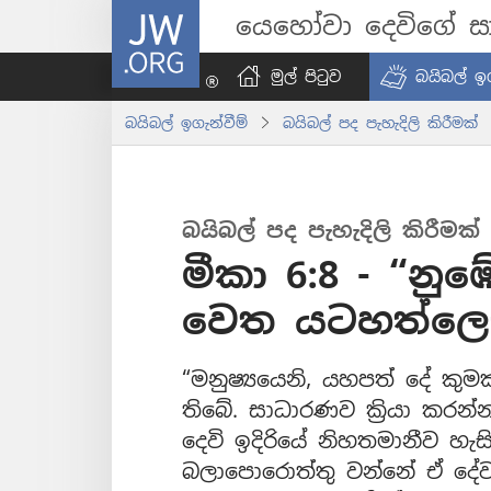
JW.ORG
යෙහෝවා දෙවිගේ සා
මුල් පිටුව
බයිබල් ඉග
බයිබල් ඉගැන්වීම්
බයිබල් පද පැහැදිලි කිරීමක්
බයිබල් පද පැහැදිලි කිරීමක්
මීකා 6:8 - “නු
වෙත යටහත්ලෙස
“මනුෂ්‍යයෙනි, යහපත් දේ කුමක
තිබේ. සාධාරණව ක්‍රියා කරන්
දෙවි ඉදිරියේ නිහතමානීව හැ
බලාපොරොත්තු වන්නේ ඒ දේවල