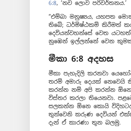
6:8
, ‘නව ලොව පරිවර්තනය.’
“එම්බා මනුෂ්‍යය, යහපත මො
තිබේ; ධර්මිෂ්ඨකම් කිරීමත් ක
දෙවියන්වහන්සේ වෙත යටහත්ල
නුඹෙන් ඉල්ලන්නේ වෙන කුමක්ද
මීකා 6:8 අදහස
මීකා පැහැදිලි කරනවා යෙහෝ
තරම් අමාරු දෙයක් නෙවෙයි ක
කරන්න නම් අපි කරන්න ඕනෙ
විස්තර කරලා තියෙනවා. පළව
සලකන්න ඕනෙ කොයි විදිහටද
තුන්වෙනි කරුණ දෙවියන් එක්
දැන් ඒ කාරණා තුන බලමු.