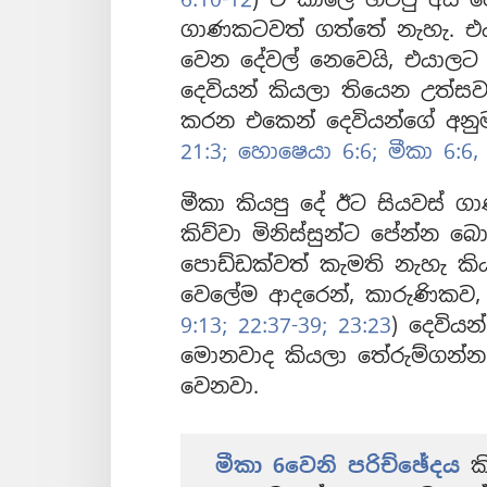
ගාණකටවත් ගත්තේ නැහැ. එය
වෙන දේවල් නෙවෙයි, එයාලට
දෙවියන් කියලා තියෙන උත්සව
කරන එකෙන් දෙවියන්ගේ අනුම
21:3;
හොෂෙයා 6:6;
මීකා 6:6,
මීකා කියපු දේ ඊට සියවස් ගා
කිව්වා මිනිස්සුන්ට පේන්න 
පොඩ්ඩක්වත් කැමති නැහැ කි
වෙලේම ආදරෙන්, කාරුණිකව,
9:13;
22:37-39;
23:23
) දෙවිය
මොනවාද කියලා තේරුම්ගන්න ය
වෙනවා.
මීකා 6වෙනි පරිච්ඡේදය
කි