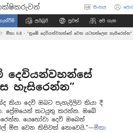
ක්ෂිකරුවන්
සිංහල
ලොග
භාෂාව
(o
තෝරන්න
ne
ැන්වීම්
ලයිබ්‍රරි
පුවත්
අපි ගැන
wi
මීකා 6:8 - “නුඹේ දෙවියන්වහන්සේ වෙත යටහත්ලෙස හැසිරෙන්න”
ඹේ දෙවියන්වහන්සේ
 හැසිරෙන්න”
්ද කියා දෙවි ඔබට පැහැදිලිව කියා දී
න. ප්‍රේමයෙන් කටයුතු කරන්න. ඔබේ
සිරෙන්න. යෙහෝවා දෙවි ඔබෙන්
් මිස වෙන කිසිවක් නොවෙයි.”—
මීකා