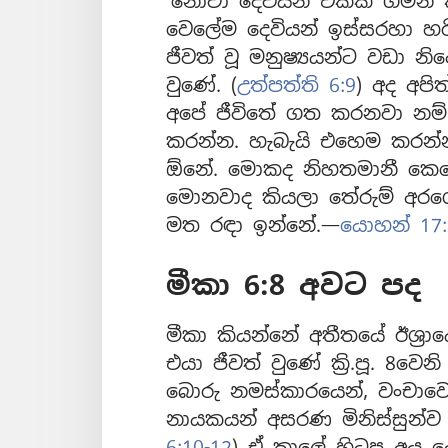
‘නෝවා දෙවියන් එක්ක ගමන්
වෙලේම දෙවියන් ඉස්සරහා හර
ජීවත් වූ මනුෂ්‍යයන්ට වඩා න
වුණේ. (
උත්පත්ති 6:9
) අද අපි
අපේ ජීවිතේ ගත කරනවා නම් 
කරන්න. හැබැයි එහෙම කරන්
ඕනේ. මොකද නිහතමානී කෙන
මොනවාද කියලා තේරුම් අරග
මත රඳා ඉන්නේ.—
යොහන් 17:
මීකා 6:8 අවට පද
මීකා කියන්නේ අතීතයේ ඊශ්‍ර
එයා ජීවත් වුණේ ක්‍රි.පූ. 8වෙ
බොරු නමස්කාරයෙන්, වංචාවෙන්
නායකයන් අසරණ මිනිස්සුන්ව 
6:10-12
) ඒ කාලේ හිටපු අය ද