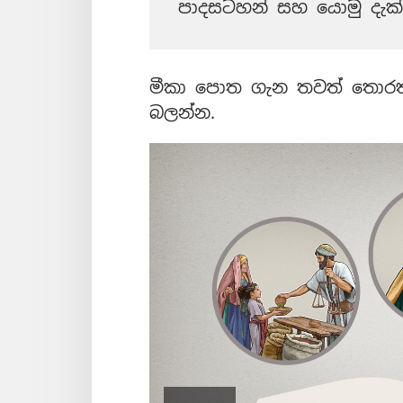
පාදසටහන් සහ යොමු දැක්
මීකා පොත ගැන තවත් තොරතු
බලන්න.