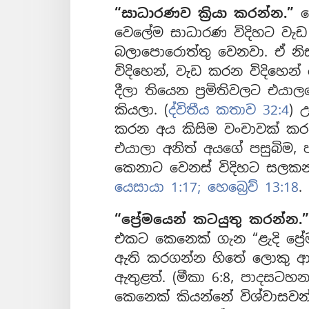
“සාධාරණව ක්‍රියා කරන්න.”
ද
වෙලේම සාධාරණ විදිහට වැඩ 
බලාපොරොත්තු වෙනවා. ඒ නි
විදිහෙන්, වැඩ කරන විදිහෙන්
දීලා තියෙන ප්‍රමිතිවලට එය
කියලා. (
ද්විතීය කතාව 32:4
) 
කරන අය කිසිම වංචාවක් කර
එයාලා අනිත් අයගේ පසුබිම,
කෙනාට වෙනස් විදිහට සලකන
යෙසායා 1:17;
හෙබ්‍රෙව් 13:18
.
“ප්‍රේමයෙන් කටයුතු කරන්න.”
එකට කෙනෙක් ගැන “ළැදි ප්‍ර
ඇති කරගන්න හිතේ ලොකු ආ
ඇතුළත්. (මීකා 6:8, පාදසටහන)
කෙනෙක් කියන්නේ විශ්වාසවන