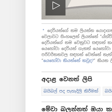
ප්ලේ
දෙවියන්ගේ නම ලියන්න යොදාගත්ත හෙබ්‍ර
a
වෙලාවට සිංහලෙන් ලියන්නේ “ය්හ්ව්හ
දෙවියන්ගේ නම වෙනුවට සඳහන් කර
යෙහෝවා දෙවියන් ගැනත් යෙහෝවා
පරිවර්තනවල සඳහන් වෙන්නේ නැත
“
යෙහෝවා කියන්නේ කවුද?
” කියන 
අදාළ වෙනත් ලිපි
බයිබල් පද පැහැදිලි කිරීමක්
බය
මේවා බලන්නත් ඔයා කැ