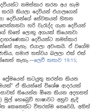
ෙවියන්ට නමස්කාර කරන අය හැම
කරයි කියලා දෙවියන් එයාලගෙන්
සා දෙවියන්ගේ සේවකයන් හිතන
 පෙන්නනවා හරි වැරැද්ද ගැන දෙවියන්
ාලගේ හිතේ ලොකු අගයක් තියෙනවා
උදාහරණෙකට දෙවියන්ට නමස්කාර
න්නේ නැහැ. එයාලා අවංකයි. ඒ වගේම
 ජාතිය, සමාජ තත්වය බලලා එක් එක්
්නෙත් නැහැ.—
ලෙවී කතාව 19:15;
ප්‍රේමයෙන් කටයුතු කරන්න කියන
ේමයක්” ඒ කියන්නේ විශේෂ ආදරයක්
සාවක් තියෙන්න ඕනෙ කියන අදහසත්
 මුල් හෙබ්‍රෙව් භාෂාවට අනුව ළැදි
්ත කෙනෙක්ට විතරක්ම නෙවෙයි, අනිත්