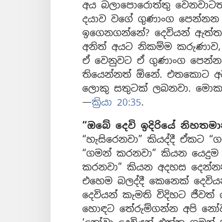
අය බලාපොරොත්තු වෙනවාටත්
දයාව වගේ ගුණාංග පෙන්නන
ඉගෙනගන්නේ? දෙවියන් ඇත්
අනිත් අයට නිකම්ම කරුණාව,
ඒ වෙනුවට ඒ ගුණාංග පෙන්න
තියෙන්නත් ඕනේ. එතකොට අව
ලොකු සතුටක් ලබනවා. මොකද
—
ක්‍රියා 20:35
.
“ඔබේ දෙවි ඉදිරියේ නිහතමා
“හැසිරෙනවා” කියද්දී ඒකට 
“ගමන් කරනවා” කියන යෙදුම 
කරනවා” කියන අදහස දෙන්නත්
එහෙම බලද්දී කෙනෙක් දෙවි
දෙවියන් කැමති විදිහට ජීව
හොඳට තේරුම්ගන්න අපි නෝව