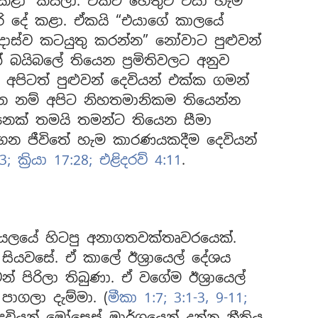
 කළා’ කියලා. ඒකට හේතුව එයා හැම
ි දේ කළා. ඒකයි “එයාගේ කාලයේ
ිදොස්ව කටයුතු කරන්න” නෝවාට පුළුවන්
ත් බයිබලේ තියෙන ප්‍රමිතිවලට අනුව
අපිටත් පුළුවන් දෙවියන් එක්ක ගමන්
න නම් අපිට නිහතමානිකම තියෙන්න
ෙක් තමයි තමන්ට තියෙන සීමා
ෙන ජීවිතේ හැම කාරණයකදීම දෙවියන්
3;
ක්‍රියා 17:28;
එළිදරව් 4:11
.
ායෙලයේ හිටපු අනාගතවක්තෘවරයෙක්.
නි සියවසේ. ඒ කාලේ ඊශ්‍රායෙල් දේශය
 පිරිලා තිබුණා. ඒ වගේම ඊශ්‍රායෙල්
පාගලා දැම්මා. (
මීකා 1:7;
3:1-3,
9-11;
ෙවියන් මෝසෙස් මාර්ගයෙන් දුන්න නීතිය