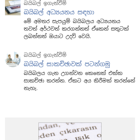
බයිබල් ඉගැන්වීම්
බයිබල් අධ්‍යයනය සඳහා
මේ අමතර සැපයුම් බයිබලය අධ්‍යයනය
තවත් අර්ථවත් කරගන්නත් ඒකෙන් සතුටක්
ලබන්නත් ඔයාට උදව් වෙයි.
බයිබල් ඉගැන්වීම්
බයිබල් සාකච්ඡාවක් පටන්ගමු
බයිබලය ගැන උගන්වන කෙනෙක් එක්ක
සාකච්ඡා කරන්න. ඒකට අය කිරීමක් කරන්නේ
නැහැ.