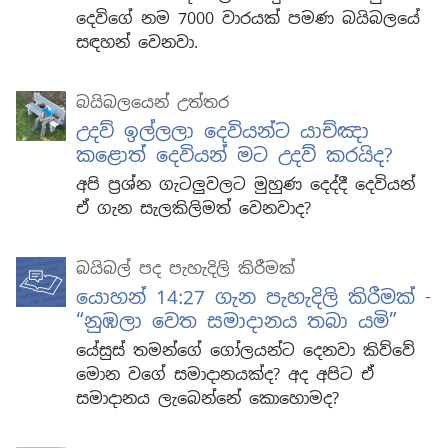
දෙවිගේ නම 7000 වාරයක් පමණ බයිබලයේ
සඳහන් වෙනවා.
බයිබලයෙන් උත්තර
උදව් ඉල්ලලා දෙවියන්ට යාච්ඤා
කළොත් දෙවියන් මට උදව් කරයිද?
අපි ප්‍රශ්න ගැටලුවලට මුහුණ දෙද්දී දෙවියන්
ඒ ගැන සැලකිලිමත් වෙනවාද?
බයිබල් පද පැහැදිලි කිරීමක්
යොහන් 14:27 ගැන පැහැදිලි කිරීමක් -
“නුඹලා වෙත සමාදානය තබා යමි”
යේසුස් තමන්ගේ ගෝලයන්ට දෙනවා කිව්වේ
මොන වගේ සමාදානයක්ද? අද අපිට ඒ
සමාදානය ලැබෙන්නේ කොහොමද?