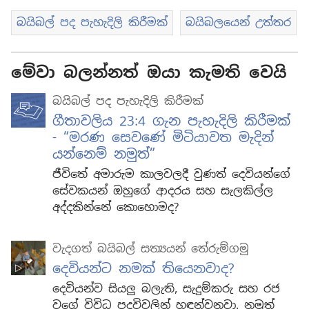
බයිබල් පද පැහැදිලි කිරීමක්
බයිබලයෙන් උත්තර
මේවා බලන්නත් ඔයා කැමති වෙයි
බයිබල් පද පැහැදිලි කිරීමක්
ගීතාවලිය 23:4 ගැන පැහැදිලි කිරීමක්
- “මරණ සෙවණේ මිටියාවත මැදින්
යන්නෙම් නමුත්”
ජීවිතේ අමාරුම කාලවලදී වුණත් දෙවියන්ගේ
සේවකයන් ඔහුගේ ආදරය සහ සැලකිල්ල
අද්දකින්නේ කොහොමද?
වැදගත් බයිබල් සත්‍යයන් තේරුම්ගමු
දෙවියන්ට නමක් තියෙනවාද?
දෙවියන්ව සියලු බලැති, සැදුම්කරු සහ රජ
වගේ විවිධ පදවිවලින් හඳුන්වනවා. නමුත්