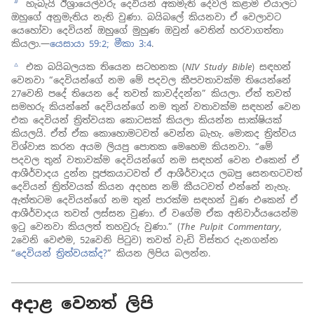
හැබැයි ඊශ්‍රායෙල්වරු දෙවියන් අකමැති දේවල් කළාම එයාලට
b
ඔහුගේ අනුමැතිය නැති වුණා. බයිබලේ කියනවා ඒ වෙලාවට
යෙහෝවා දෙවියන් ඔහුගේ මුහුණ ඔවුන් වෙතින් හරවාගත්තා
කියලා.—
යෙසායා 59:2;
මීකා 3:4
.
එක බයිබලයක තියෙන සටහනක (
NIV Study Bible
) සඳහන්
c
වෙනවා “දෙවියන්ගේ නම මේ පදවල කීපවතාවක්ම තියෙන්නේ
27වෙනි පදේ තියෙන දේ තවත් කාවද්දන්න” කියලා. ඒත් තවත්
සමහරු කියන්නේ දෙවියන්ගේ නම තුන් වතාවක්ම සඳහන් වෙන
එක දෙවියන් ත්‍රිත්වයක කොටසක් කියලා කියන්න සාක්ෂියක්
කියලයි. ඒත් ඒක කොහොමටවත් වෙන්න බැහැ. මොකද ත්‍රිත්වය
විශ්වාස කරන අයම ලියපු පොතක මෙහෙම කියනවා. “මේ
පදවල තුන් වතාවක්ම දෙවියන්ගේ නම සඳහන් වෙන එකෙන් ඒ
ආශීර්වාදය දුන්න පූජකයාටවත් ඒ ආශීර්වාදය ලබපු සෙනඟටවත්
දෙවියන් ත්‍රිත්වයක් කියන අදහස නම් කීයටවත් එන්නේ නැහැ.
ඇත්තටම දෙවියන්ගේ නම තුන් පාරක්ම සඳහන් වුණ එකෙන් ඒ
ආශීර්වාදය තවත් ලස්සන වුණා. ඒ වගේම ඒක අනිවාර්යයෙන්ම
ඉටු වෙනවා කියලත් තහවුරු වුණා.” (
The Pulpit Commentary,
2වෙනි වෙළුම, 52වෙනි පිටුව) තවත් වැඩි විස්තර දැනගන්න
“
දෙවියන් ත්‍රිත්වයක්ද?
” කියන ලිපිය බලන්න.
අදාළ වෙනත් ලිපි