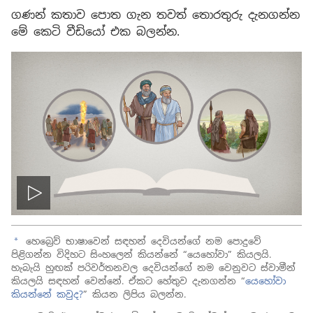
ගණන් කතාව පොත ගැන තවත් තොරතුරු දැනගන්න
මේ කෙටි වීඩියෝ එක බලන්න.
ප්ලේ
හෙබ්‍රෙව් භාෂාවෙන් සඳහන් දෙවියන්ගේ නම පොදුවේ
a
පිළිගන්න විදිහට සිංහලෙන් කියන්නේ “යෙහෝවා” කියලයි.
හැබැයි හුඟක් පරිවර්තනවල දෙවියන්ගේ නම වෙනුවට ස්වාමීන්
කියලයි සඳහන් වෙන්නේ. ඒකට හේතුව දැනගන්න “
යෙහෝවා
කියන්නේ කවුද?
” කියන ලිපිය බලන්න.