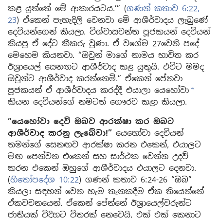
කළ යුත්තේ මේ ආකාරයටය.’” (
ගණන් කතාව 6:22,
23
) ඒකෙන් පැහැදිලි වෙනවා මේ ආශීර්වාදය ලැබුණේ
දෙවියන්ගෙන් කියලා. විශ්වාසවන්ත පූජකයන් දෙවියන්
කියපු ඒ දේට කීකරු වුණා. ඒ වගේම 27වෙනි පදේ
මෙහෙම කියනවා. “ඔවුන් මාගේ නාමය භාවිත කර
ඊශ්‍රායෙල් සෙනඟට ආශීර්වාද කළ යුතුයි. එවිට මමද
ඔවුන්ට ආශීර්වාද කරන්නෙමි.” ඒකෙන් පේනවා
පූජකයන් ඒ ආශීර්වාදය කරද්දී එයාලා යෙහෝවා
a
කියන දෙවියන්ගේ නමටත් ගෞරව කළා කියලා.
“යෙහෝවා දෙවි ඔබව ආරක්ෂා කර ඔබට
ආශීර්වාද කරනු ලැබේවා!”
යෙහෝවා දෙවියන්
තමන්ගේ සෙනඟව ආරක්ෂා කරන එකෙන්, එයාලට
මඟ පෙන්වන එකෙන් සහ සාර්ථක වෙන්න උදව්
කරන එකෙන් ඔහුගේ ආශීර්වාදය එයාලට දෙනවා.
(
හිතෝපදේශ 10:22
) ගණන් කතාව 6:24-26 “ඔබ”
කියලා සඳහන් වෙන හැම තැනකදීම ඒක තියෙන්නේ
ඒකවචනයෙන්. ඒකෙන් පේන්නේ ඊශ්‍රායෙල්වරුන්ට
ජාතියක් විදිහට විතරක් නෙවෙයි, එක් එක් කෙනාට