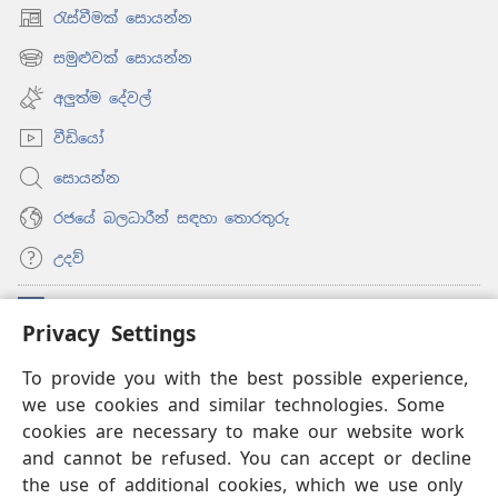
රැස්වීමක් සොයන්න
(opens
new
සමුළුවක් සොයන්න
(opens
window)
new
අලුත්ම දේවල්
window)
වීඩියෝ
සොයන්න
රජයේ බලධාරීන් සඳහා තොරතුරු
උදව්
සම්මාදම්
(opens
Privacy Settings
new
window)
ඔන්ලයින් ලයිබ්‍රරි
To provide you with the best possible experience,
(opens
we use cookies and similar technologies. Some
new
®
JW Hub
window)
cookies are necessary to make our website work
(opens
and cannot be refused. You can accept or decline
new
®
‘JW ලයිබ්‍රරි’
window)
the use of additional cookies, which we use only