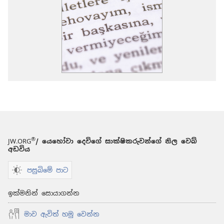
®
JW.ORG
/ යෙහෝවා දෙවිගේ සාක්ෂිකරුවන්ගේ නිල වෙබ්
අඩවිය
පසුබිමේ පාට
ඉක්මනින් සොයාගන්න
මාව ඇවිත් හමු වෙන්න