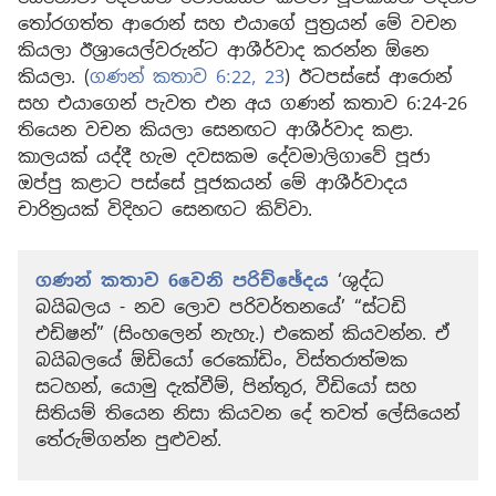
තෝරගත්ත ආරොන් සහ එයාගේ පුත්‍රයන් මේ වචන
කියලා ඊශ්‍රායෙල්වරුන්ට ආශීර්වාද කරන්න ඕනෙ
කියලා. (
ගණන් කතාව 6:22, 23
) ඊටපස්සේ ආරොන්
සහ එයාගෙන් පැවත එන අය ගණන් කතාව 6:24-26
තියෙන වචන කියලා සෙනඟට ආශීර්වාද කළා.
කාලයක් යද්දී හැම දවසකම දේවමාලිගාවේ පූජා
ඔප්පු කළාට පස්සේ පූජකයන් මේ ආශීර්වාදය
චාරිත්‍රයක් විදිහට සෙනඟට කිව්වා.
ගණන් කතාව 6වෙනි පරිච්ඡේදය
‘ශුද්ධ
බයිබලය - නව ලොව පරිවර්තනයේ’ “ස්ටඩි
එඩිෂන්” (සිංහලෙන් නැහැ.) එකෙන් කියවන්න. ඒ
බයිබලයේ ඕඩියෝ රෙකෝඩිං, විස්තරාත්මක
සටහන්, යොමු දැක්වීම්, පින්තූර, වීඩියෝ සහ
සිතියම් තියෙන නිසා කියවන දේ තවත් ලේසියෙන්
තේරුම්ගන්න පුළුවන්.