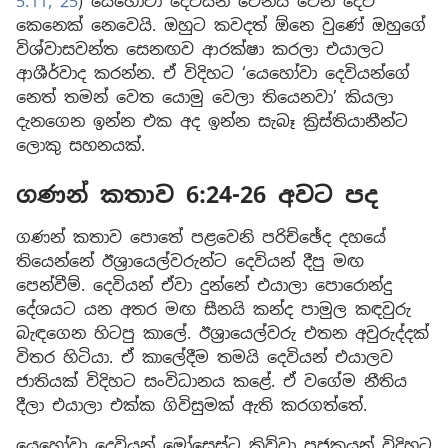
5:11,
25
) යෙහෝවා දෙවියන් වෙනස් වෙන දෙවි
කෙනෙක් නෙවෙයි. ඔහුට කවදත් ඕනෙ වුණේ ඔහුගේ
විශ්වාසවන්ත සෙනඟව ආරක්ෂා කරලා එයාලට
ආශීර්වාද කරන්න. ඒ විදිහට ‘යෙහෝවා දෙවියන්ගේ
නෙත් තමන් වෙත යොමු වෙලා තියෙනවා’ කියලා
දැනගෙන ඉන්න එක අද ඉන්න සැබෑ ක්‍රිස්තියානීන්ට
ලොකු සහනයක්.
ගණන් කතාව 6:24-26 අවට පද
ගණන් කතාව පොතේ පළවෙනි පරිච්ඡේද දහයේ
තියෙන්නේ ඊශ්‍රායෙල්වරුන්ට දෙවියන් දීපු මඟ
පෙන්වීම්. දෙවියන් ඒවා දුන්නේ එයාලා පොරොන්දු
දේශයට යන අතර මඟ සීනයි කන්ද පාමුල කඳවුරු
බැඳගෙන හිටපු කාලේ. ඊශ්‍රායෙල්වරු එතන අවුරුද්දක්
විතර හිටියා. ඒ කාලේදීම තමයි දෙවියන් එයාලව
ජාතියක් විදිහට සංවිධානය කළේ. ඒ වගේම නීතිය
දීලා එයාලා එක්ක ගිවිසුමක් ඇති කරගත්තේ.
යෙහෝවා දෙවියන් මෝසෙස්ට කිව්වා පූජකයන් විදිහට