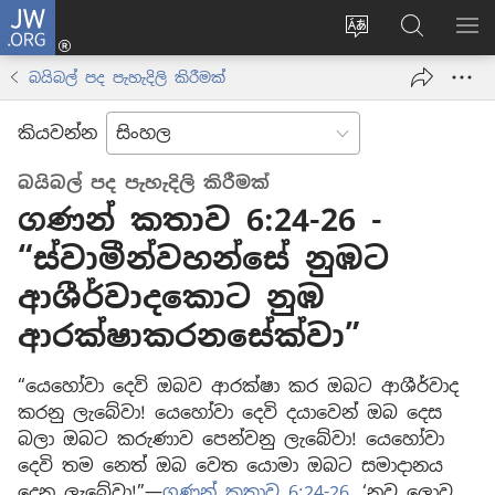
JW.ORG
ලොගින්
(opens
Change
JW.ORG
වි
new
site
වෙබ්
පෙ
බයිබල් පද පැහැදිලි කිරීමක්
window)
language
අඩවියෙන
සොයන්න
කියවන්න
බයිබල් පද පැහැදිලි කිරීමක්
ගණන් කතාව 6:24-26 -
“ස්වාමීන්වහන්සේ නුඹට
ආශීර්වාදකොට නුඹ
ආරක්ෂාකරනසේක්වා”
“යෙහෝවා දෙවි ඔබව ආරක්ෂා කර ඔබට ආශීර්වාද
කරනු ලැබේවා! යෙහෝවා දෙවි දයාවෙන් ඔබ දෙස
බලා ඔබට කරුණාව පෙන්වනු ලැබේවා! යෙහෝවා
දෙවි තම නෙත් ඔබ වෙත යොමා ඔබට සමාදානය
දෙනු ලැබේවා!”—
ගණන් කතාව 6:24-26
, ‘නව ලොව