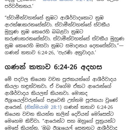
පරිවර්තනය.’
“ස්වාමීන්වහන්සේ නුඹට ආශීර්වාදකොට නුඹ
ආරක්ෂාකරනසේක්වා. ස්වාමීන්වහන්සේ ස්වකීය
මුහුණ නුඹ කෙරෙහි බබළවා නුඹට
කරුණාකරනසේක්වා. ස්වාමීන්වහන්සේ ස්වකීය මුහුණ
නුඹ කෙරෙහි ඔසවා නුඹට සමාදානය දෙනසේක්වා.”—
ගණන් කතාව 6:24-26, ‘පැරණි අනුවාදය.’
ගණන් කතාව 6:24-26 අදහස
මේ පදවල තියෙන වචන පූජකයන්ගේ ආශීර්වාදය
කියලා හඳුන්වනවා. ඒ වගේම ඒකට ආරොන්ගේ
ආශීර්වාදය කියලත් කියනවා. මොකද
ඊශ්‍රායෙල්වරුන්ගේ පළවෙනි උත්තම පූජකයා වුණේ
ආරොන්. (
නික්මයාම 28:1
) ගණන් කතාව 6:24-26
තියෙන වචන කියන්න කලින් දෙවියන් මෝසෙස්ට
මෙහෙම කිව්වා. “ආරොන්ට සහ ඔහුගේ පුත්‍රයන්ට
මෙසේ කියන්න. ‘ඔබ ඊශ්‍රායෙල් සෙනඟට ආශීර්වාද