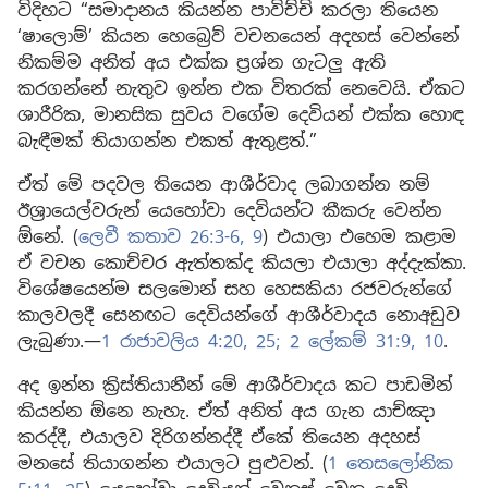
විදිහට “සමාදානය කියන්න පාවිච්චි කරලා තියෙන
‘ෂාලොම්’ කියන හෙබ්‍රෙව් වචනයෙන් අදහස් වෙන්නේ
නිකම්ම අනිත් අය එක්ක ප්‍රශ්න ගැටලු ඇති
කරගන්නේ නැතුව ඉන්න එක විතරක් නෙවෙයි. ඒකට
ශාරීරික, මානසික සුවය වගේම දෙවියන් එක්ක හොඳ
බැඳීමක් තියාගන්න එකත් ඇතුළත්.”
ඒත් මේ පදවල තියෙන ආශීර්වාද ලබාගන්න නම්
ඊශ්‍රායෙල්වරුන් යෙහෝවා දෙවියන්ට කීකරු වෙන්න
ඕනේ. (
ලෙවී කතාව 26:3-6,
9
) එයාලා එහෙම කළාම
ඒ වචන කොච්චර ඇත්තක්ද කියලා එයාලා අද්දැක්කා.
විශේෂයෙන්ම සලමොන් සහ හෙසකියා රජවරුන්ගේ
කාලවලදී සෙනඟට දෙවියන්ගේ ආශීර්වාදය නොඅඩුව
ලැබුණා.—
1 රාජාවලිය 4:20,
25;
2 ලේකම් 31:9, 10
.
අද ඉන්න ක්‍රිස්තියානීන් මේ ආශීර්වාදය කට පාඩමින්
කියන්න ඕනෙ නැහැ. ඒත් අනිත් අය ගැන යාච්ඤා
කරද්දී, එයාලව දිරිගන්නද්දී ඒකේ තියෙන අදහස්
මනසේ තියාගන්න එයාලට පුළුවන්. (
1 තෙසලෝනික