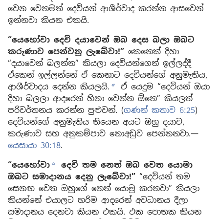
වෙන වෙනමත් දෙවියන් ආශීර්වාද කරන්න ආසවෙන්
ඉන්නවා කියන එකයි.
“යෙහෝවා දෙවි දයාවෙන් ඔබ දෙස බලා ඔබට
කරුණාව පෙන්වනු ලැබේවා!”
කෙනෙක් දිහා
“දයාවෙන් බලන්න” කියලා දෙවියන්ගෙන් ඉල්ලද්දී
ඒකෙන් ඉල්ලන්නේ ඒ කෙනාට දෙවියන්ගේ අනුමැතිය,
ආශීර්වාදය දෙන්න කියලයි.
ඒ යෙදුම “දෙවියන් ඔයා
b
දිහා බලලා ආදරෙන් හිනා වෙන්න ඕනෙ” කියලත්
පරිවර්තනය කරන්න පුළුවන්. (
ගණන් කතාව 6:25
)
දෙවියන්ගේ අනුමැතිය තියෙන අයට ඔහු දයාව,
කරුණාව සහ අනුකම්පාව නොඅඩුව පෙන්නනවා.—
යෙසායා 30:18
.
“යෙහෝවා
දෙවි තම නෙත් ඔබ වෙත යොමා
c
ඔබට සමාදානය දෙනු ලැබේවා!”
“දෙවියන් තම
සෙනඟ වෙත ඔහුගේ නෙත් යොමු කරනවා” කියලා
කියන්නේ එයාලට හරිම ආදරෙන් අවධානය දීලා
සමාදානය දෙනවා කියන එකයි. එක පොතක කියන