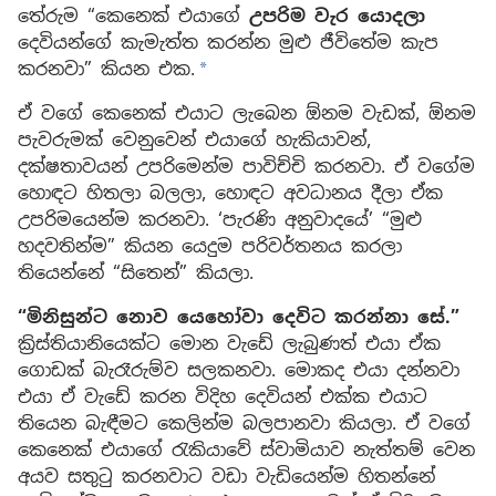
තේරුම “කෙනෙක් එයාගේ
උපරිම වැර යොදලා
දෙවියන්ගේ කැමැත්ත කරන්න මුළු ජීවිතේම කැප
කරනවා” කියන එක.
a
ඒ වගේ කෙනෙක් එයාට ලැබෙන ඕනම වැඩක්, ඕනම
පැවරුමක් වෙනුවෙන් එයාගේ හැකියාවන්,
දක්ෂතාවයන් උපරිමෙන්ම පාවිච්චි කරනවා. ඒ වගේම
හොඳට හිතලා බලලා, හොඳට අවධානය දීලා ඒක
උපරිමයෙන්ම කරනවා. ‘පැරණි අනුවාදයේ’ “මුළු
හදවතින්ම” කියන යෙදුම පරිවර්තනය කරලා
තියෙන්නේ “සිතෙන්” කියලා.
“මිනිසුන්ට නොව යෙහෝවා දෙවිට කරන්නා සේ.”
ක්‍රිස්තියානියෙක්ට මොන වැඩේ ලැබුණත් එයා ඒක
ගොඩක් බැරෑරුම්ව සලකනවා. මොකද එයා දන්නවා
එයා ඒ වැඩේ කරන විදිහ දෙවියන් එක්ක එයාට
තියෙන බැඳීමට කෙලින්ම බලපානවා කියලා. ඒ වගේ
කෙනෙක් එයාගේ රැකියාවේ ස්වාමියාව නැත්තම් වෙන
අයව සතුටු කරනවාට වඩා වැඩියෙන්ම හිතන්නේ