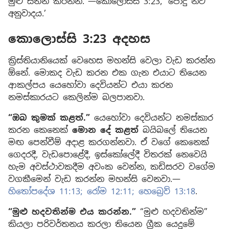
මුළු සිතින් කරන්න.”—කොලොස්සි 3:23, ‘පොදු නව
අනුවාදය.’
කොලොස්සි 3:23 අදහස
ක්‍රිස්තියානියෙක් වෙහෙස මහන්සි වෙලා වැඩ කරන්න
ඕනේ. මොකද වැඩ කරන එක ගැන එයාට තියෙන
ආකල්පය යෙහෝවා දෙවියන්ට එයා කරන
නමස්කාරයට කෙලින්ම බලපානවා.
“ඔබ කුමක් කළත්.”
යෙහෝවා දෙවියන්ට නමස්කාර
කරන කෙනෙක්
මොන දේ කළත්
බයිබලේ තියෙන
මඟ පෙන්වීම් අදාළ කරගන්නවා. ඒ වගේ කෙනෙක්
ගෙදරදී, වැඩපොළේදී, ඉස්කෝලේදී විතරක් නෙවෙයි
හැම අවස්ථාවකදීම අවංක වෙන්න, කඩිසරව වගේම
වගකීමෙන් වැඩ කරන්න මහන්සි වෙනවා.—
හිතෝපදේශ 11:13;
රෝම 12:11;
හෙබ්‍රෙව් 13:18
.
“මුළු හදවතින්ම එය කරන්න.”
“මුළු හදවතින්ම”
කියලා පරිවර්තනය කරලා තියෙන ග්‍රීක යෙදුමේ