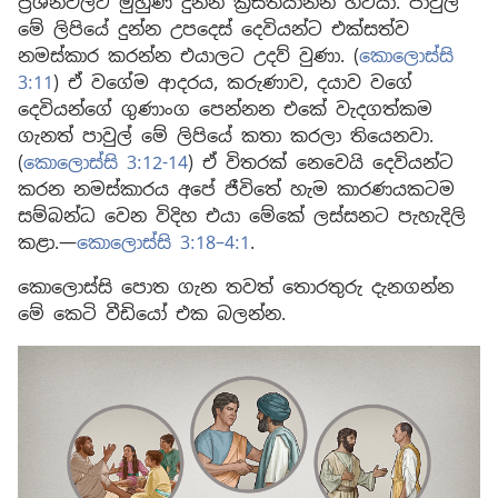
ප්‍රශ්නවලට මුහුණ දුන්න ක්‍රිස්තියානීන් හිටියා. පාවුල්
මේ ලිපියේ දුන්න උපදෙස් දෙවියන්ට එක්සත්ව
නමස්කාර කරන්න එයාලට උදව් වුණා. (
කොලොස්සි
3:11
) ඒ වගේම ආදරය, කරුණාව, දයාව වගේ
දෙවියන්ගේ ගුණාංග පෙන්නන එකේ වැදගත්කම
ගැනත් පාවුල් මේ ලිපියේ කතා කරලා තියෙනවා.
(
කොලොස්සි 3:12-14
) ඒ විතරක් නෙවෙයි දෙවියන්ට
කරන නමස්කාරය අපේ ජීවිතේ හැම කාරණයකටම
සම්බන්ධ වෙන විදිහ එයා මේකේ ලස්සනට පැහැදිලි
කළා.—
කොලොස්සි 3:18–4:1
.
කොලොස්සි පොත ගැන තවත් තොරතුරු දැනගන්න
මේ කෙටි වීඩියෝ එක බලන්න.