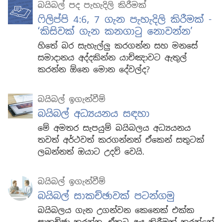
බයිබල් පද පැහැදිලි කිරීමක්
ෆිලිප්පි 4:6, 7 ගැන පැහැදිලි කිරීමක් -
‘කිසිවක් ගැන කනගාටු නොවන්න’
හිතේ බර සැහැල්ලු කරගන්න සහ මනසේ
සමාදානය අද්දකින්න යාච්ඤාවට ඇතුල්
කරන්න ඕනෙ මොන දේවල්ද?
බයිබල් ඉගැන්වීම්
බයිබල් අධ්‍යයනය සඳහා
මේ අමතර සැපයුම් බයිබලය අධ්‍යයනය
තවත් අර්ථවත් කරගන්නත් ඒකෙන් සතුටක්
ලබන්නත් ඔයාට උදව් වෙයි.
බයිබල් ඉගැන්වීම්
බයිබල් සාකච්ඡාවක් පටන්ගමු
බයිබලය ගැන උගන්වන කෙනෙක් එක්ක