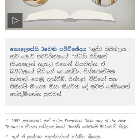
ප්ලේ
කොලොස්සි 3වෙනි පරිච්ඡේදය
‘ශුද්ධ බයිබලය -
නව ලොව පරිවර්තනයේ’ “ස්ටඩි එඩිෂන්”
(සිංහලෙන් නැහැ.) එකෙන් කියවන්න. ඒ
බයිබලයේ ඕඩියෝ රෙකෝඩිං, විස්තරාත්මක
සටහන්, යොමු දැක්වීම්, පින්තූර, වීඩියෝ සහ
සිතියම් තියෙන නිසා කියවන දේ තවත් ලේසියෙන්
තේරුම්ගන්න පුළුවන්.
1993 ප්‍රකාශයට පත් කරපු
Exegetical Dictionary of the New
a
Testament
කියන ශබ්දකෝෂයේ 3වෙනි වෙළුමේ 502වෙනි පිටුව.
දැන් ඒ ප්‍රදේශය හඳුන්වන්නේ තුර්කිය කියලා.
b