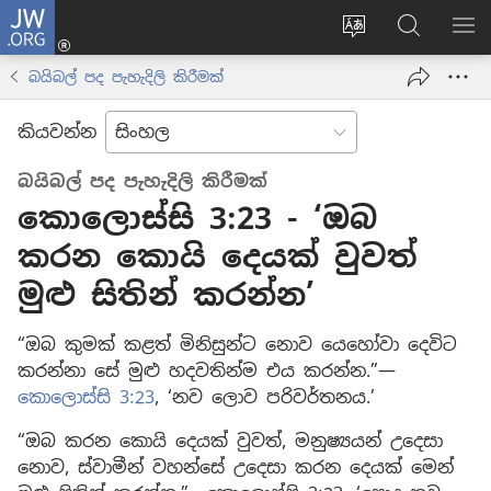
JW.ORG
ලොගින්
(opens
Change
JW.ORG
වි
new
site
වෙබ්
පෙ
බයිබල් පද පැහැදිලි කිරීමක්
window)
language
අඩවියෙන
සොයන්න
කියවන්න
බයිබල් පද පැහැදිලි කිරීමක්
කොලොස්සි 3:23 - ‘ඔබ
කරන කොයි දෙයක් වුවත්
මුළු සිතින් කරන්න’
“ඔබ කුමක් කළත් මිනිසුන්ට නොව යෙහෝවා දෙවිට
කරන්නා සේ මුළු හදවතින්ම එය කරන්න.”—
කොලොස්සි 3:23
, ‘නව ලොව පරිවර්තනය.’
“ඔබ කරන කොයි දෙයක් වුවත්, මනුෂ්‍යයන් උදෙසා
නොව, ස්වාමීන් වහන්සේ උදෙසා කරන දෙයක් මෙන්