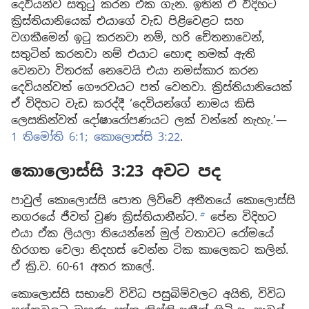
දෙවියන්ව සතුටු කරන එක ගැන. ඉතින් ඒ විදිහට
ක්‍රිස්තියානියෙක් එයාගේ වැඩ පිළිවෙළට සහ
වගකීමෙන් ඉටු කරනවා නම්, හරි චේතනාවෙන්,
සතුටින් කරනවා නම් එයාට හොඳ නමක් ඇති
වෙනවා විතරක් නෙවෙයි එයා නමස්කාර කරන
දෙවියන්වත් ගෞරවයට පත් වෙනවා. ක්‍රිස්තියානියෙක්
ඒ විදිහට වැඩ කරද්දී ‘දෙවියන්ගේ නාමය කිසි
ලෙසකින්වත් දෝෂාරෝපණයට ලක් වන්නේ නැහැ.’—
1 තිමෝති 6:1;
කොලොස්සි 3:22
.
කොලොස්සි 3:23 අවට පද
පාවුල් කොලොස්සි පොත ලිව්වේ අතීතයේ කොලොස්සි
නගරයේ ජීවත් වුණ ක්‍රිස්තියානීන්ට.
පේන විදිහට
b
එයා ඒක ලියලා තියෙන්නේ මුල් වතාවට රෝමයේ
හිරගත වෙලා නිදහස් වෙන්න ටික කාලෙකට කලින්.
ඒ ක්‍රි.ව. 60-61 අතර කාලේ.
කොලොස්සි සභාවේ විවිධ පසුබිම්වලට අයිති, විවිධ