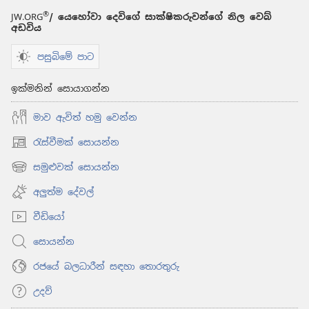
®
JW.ORG
/ යෙහෝවා දෙවිගේ සාක්ෂිකරුවන්ගේ නිල වෙබ්
අඩවිය
පසුබිමේ පාට
ඉක්මනින් සොයාගන්න
මාව ඇවිත් හමු වෙන්න
රැස්වීමක් සොයන්න
(opens
new
සමුළුවක් සොයන්න
(opens
window)
new
අලුත්ම දේවල්
window)
වීඩියෝ
සොයන්න
රජයේ බලධාරීන් සඳහා තොරතුරු
උදව්