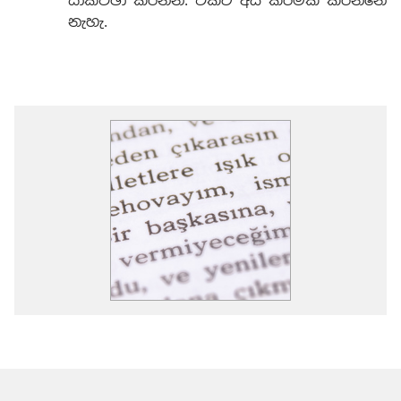
සාකච්ඡා කරන්න. ඒකට අය කිරීමක් කරන්නේ
නැහැ.