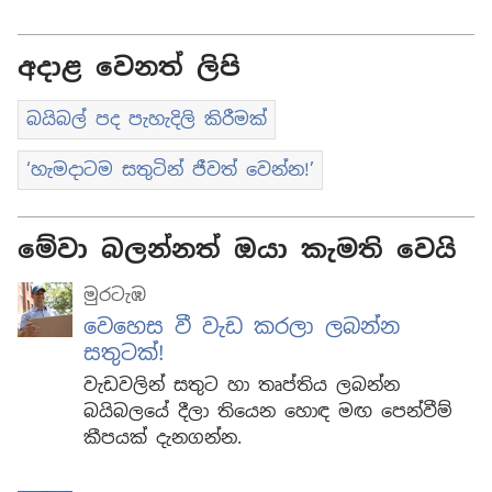
අදාළ වෙනත් ලිපි
බයිබල් පද පැහැදිලි කිරීමක්
‘හැමදාටම සතුටින් ජීවත් වෙන්න!’
මේවා බලන්නත් ඔයා කැමති වෙයි
මුරටැඹ
වෙහෙස වී වැඩ කරලා ලබන්න
සතුටක්!
වැඩවලින් සතුට හා තෘප්තිය ලබන්න
බයිබලයේ දීලා තියෙන හොඳ මඟ පෙන්වීම්
කීපයක් දැනගන්න.