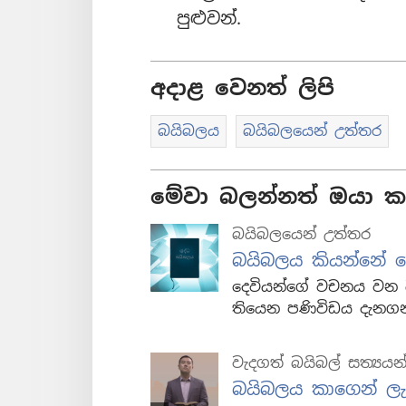
පුළුවන්.
අදාළ වෙනත් ලිපි
බයිබලය
බයිබලයෙන් උත්තර
මේවා බලන්නත් ඔයා කැ
බයිබලයෙන් උත්තර
බයිබලය කියන්නේ 
දෙවියන්ගේ වචනය වන බය
තියෙන පණිවිඩය දැනගන
වැදගත් බයිබල් සත්‍යයන
බයිබලය කාගෙන් ලැ