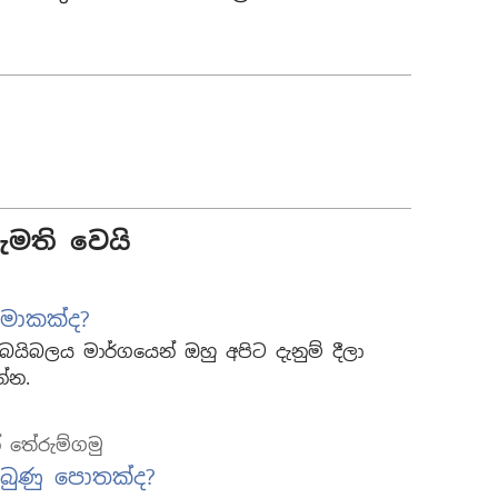
මති වෙයි
මොකක්ද?
ිබලය මාර්ගයෙන් ඔහු අපිට දැනුම් දීලා
්න.
් තේරුම්ගමු
බුණු පොතක්ද?