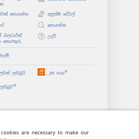
(opens
්න
new
window)
ළුවක් සොයන්න
අලුත්ම දේවල්
යෝ
සොයන්න
 බලධාරීන්
උදව්
ා තොරතුරු
මාදම්
®
යින් ලයිබ්‍රරි
JW Hub
(opens
new
®
යිබ්‍රරි’
window)
e cookies are necessary to make our