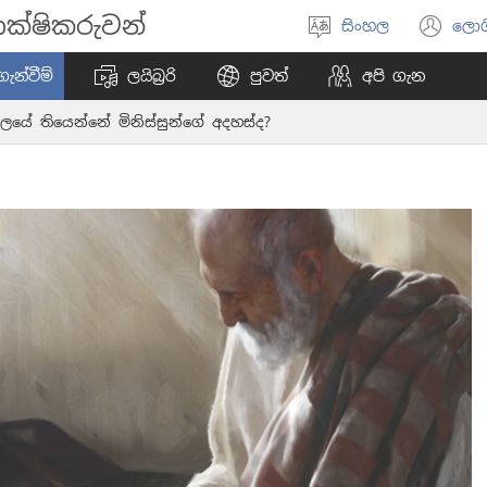
ක්ෂිකරුවන්
සිංහල
ලොග
භාෂාව
(o
තෝරන්න
ne
ැන්වීම්
ලයිබ්‍රරි
පුවත්
අපි ගැන
wi
ලයේ තියෙන්නේ මිනිස්සුන්ගේ අදහස්ද?