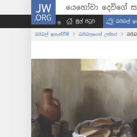
JW.ORG
යෙහෝවා දෙවිගේ සා
මුල් පිටුව
බයිබල් ඉග
බයිබල් ඉගැන්වීම්
බයිබලයෙන් උත්තර
බයිබ