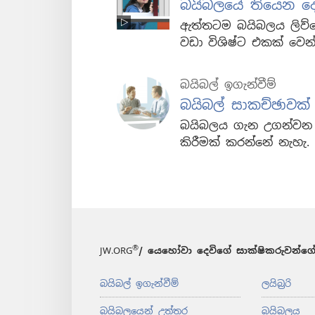
බයිබලයේ තියෙන දේව
ඇත්තටම බයිබලය ලිව්
වඩා විශිෂ්ට එකක් වෙන
බයිබල් ඉගැන්වීම්
බයිබල් සාකච්ඡාවක්
බයිබලය ගැන උගන්වන 
කිරීමක් කරන්නේ නැහැ.
®
JW.ORG
/ යෙහෝවා දෙවිගේ සාක්ෂිකරුවන්ගේ
බයිබල් ඉගැන්වීම්
ලයිබ්‍රරි
බයිබලයෙන් උත්තර
බයිබලය