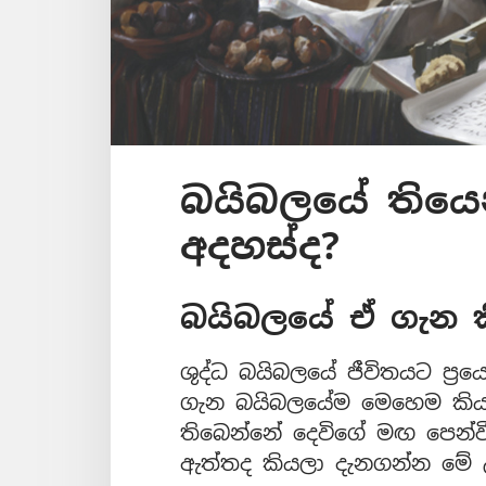
බයිබලයේ තියෙන
අදහස්ද?
බයිබලයේ ඒ ගැන 
ශුද්ධ බයිබලයේ ජීවිතයට ප්‍
ගැන බයිබලයේම මෙහෙම කියනවා
තිබෙන්නේ දෙවිගේ මඟ පෙන්වීම
ඇත්තද කියලා දැනගන්න මේ 