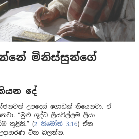
්නේ මිනිස්සුන්ගේ
කියන දේ
රයෝජනවත් උපදෙස් ගොඩක් තියෙනවා. ඒ
. “මුළු ශුද්ධ ලියවිල්ලම ලියා
 තුළිනි.” (
2 තිමෝති 3:16
) ඒක
උදාහරණ ටික බලන්න.