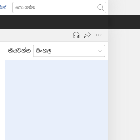
ින්
pens
සොයන්න
w
ndow)
කියවන්න