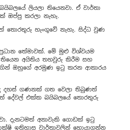
 බයිබලයේ ලියලා තියෙනවා. ඒ වාර්තා
ක් ඔප්පු කරලා නැහැ.
් තොරතුරු හැංගුවේ නැහැ. සිද්ධ වුණ
‍රධාන තේමාවක්. මේ මුළු විශ්වයම
තියෙන අයිතිය තහවුරු කිරීම සහ
මගින් ඔහුගේ අරමුණ ඉටු කරන ආකාරය
ුදු දහස් ගණනක් ගත වෙලා තිබුණත්
ලුත් දේවල් එක්ක බයිබලයේ තොරතුරු
වා. දැනටමත් අනාවැකි ගොඩක් ඉටු
ක්ෂි ඉතිහාස වාර්තාවලින් හොයාගන්න