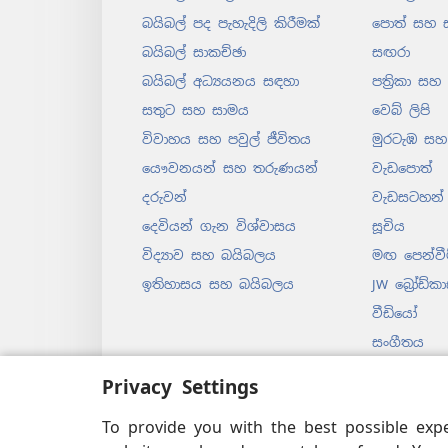
බයිබල් පද පැහැදිලි කිරීමක්
පොත් සහ 
බයිබල් සාකච්ඡා
සඟරා
බයිබල් අධ්‍යයනය සඳහා
පත්‍රිකා සහ
සතුට සහ සාමය
වෙබ් ලිපි
විවාහය සහ පවුල් ජීවිතය
මුරටැඹ සහ 
යෞවනයන් සහ තරුණයන්
වැඩපොත්
දරුවන්
වැඩසටහන්
දෙවියන් ගැන විශ්වාසය
සූචිය
විද්‍යාව සහ බයිබලය
මඟ පෙන්වී
ඉතිහාසය සහ බයිබලය
JW බ්‍රෝඩ්කා
වීඩියෝ
සංගීතය
පටිගත කරන
Privacy Settings
නාට්‍යමය 
බයිබල් කිය
To provide you with the best possible exp