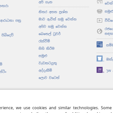
අපි ගැන
වෙන
සඟරා
සමු
නිතර අසන ප්‍රශ්න
(opens
new
මාව ඇවිත් හමු වෙන්න
වීඩි
 ආරාධනා පත්‍ර
window)
අපිව හමු වෙන්න
රජයේ
සඳහ
බෙතෙල් ටුවර්
පිබිදෙව්
රැස්වීම්
සම්
(opens
සිහි කිරීම
new
සමුළු
window)
ඔන්ල
(opens
වැඩකටයුතු
ම්
new
අද්දැකීම්
‘JW ල
window)
ස්ටිං
ලොව වටෙන්
 ලද නාට්‍ය
ආකාරයට ඇති
වීම
erience, we use cookies and similar technologies. Som