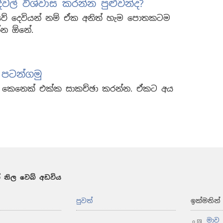
ල් විශ්වාස කරන්න පුළුවන්ද?
වේ දෙවියන් නම් ඒක අනිත් හැම පොතකටම
්න ඕනේ.
 පටන්ගමු
කෙනෙක් එක්ක සාකච්ඡා කරන්න. ඒකට අය
 නිල වෙබ් අඩවිය
පුවත්
ඉක්මනින
මාව 