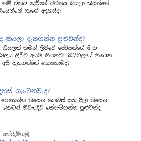
ුන් නම් ඒකට දෙවිගේ වචනය කියලා කියන්නේ
යෙන්නේ කාගේ අදහස්ද?
ද කියලා දැනගන්න පුළුවන්ද?
 කියලත් තමන් ලිව්වේ දෙවියන්ගේ මඟ
යිබලය ලිව්ව අයම කියනවා. බයිබලයේ තියෙන
ා අපි දැනගන්නේ කොහොමද?
දහස් ගැටෙනවාද?
 පෙනෙන්න තියෙන කොටස් සහ දීලා තියෙන
කොටස් නිවැරදිව තේරුම්ගන්න පුළුවන්ද
් තේරුම්ගමු