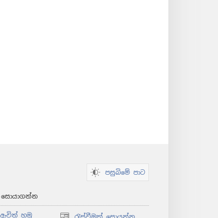
පසුබිමේ පාට
් සොයාගන්න
ඇවිත් හමු
රැස්වීමක් සොයන්න