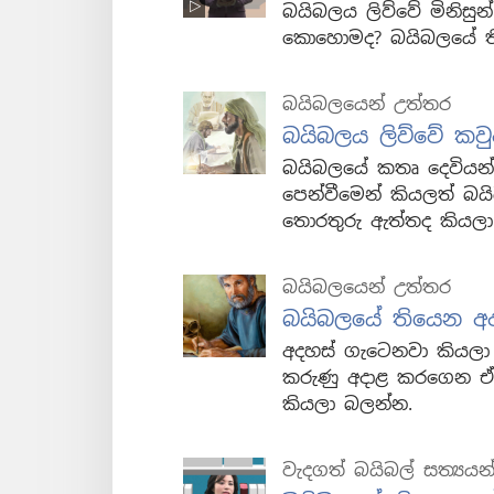
බයිබලය ලිව්වේ මිනිස
කොහොමද? බයිබලයේ ති
බයිබලයෙන් උත්තර
බයිබලය ලිව්වේ කවු
බයිබලයේ කතෘ දෙවියන්
පෙන්වීමෙන් කියලත් බ
තොරතුරු ඇත්තද කියල
බයිබලයෙන් උත්තර
බයිබලයේ තියෙන අ
අදහස් ගැටෙනවා කියලා
කරුණු අදාළ කරගෙන ඒ 
කියලා බලන්න.
වැදගත් බයිබල් සත්‍යයන