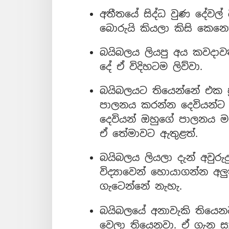
අතීතයේ සිද්ධ වුණ දේවල්
බොරුයි කියලා කිසි කෙනෙ
බයිබලය ලියපු අය කවදාවත
දේ ඒ විදිහටම ලිව්වා.
බයිබලයට තියෙන්නේ එක ප්
පාලනය කරන්න දෙවියන්ට 
දෙවියන් ඔහුගේ පාලනය 
ඒ තේමාවට ඇතුළත්.
බයිබලය ලියලා දැන් අවුර
විද්‍යාවෙන් හොයාගන්න අ
ගැටෙන්නේ නැහැ.
බයිබලයේ අනාවැකි තියෙන
වෙලා තියෙනවා. ඒ ගැන සා