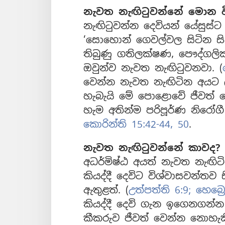
නැවත නැඟිටුවන්නේ මොන ව
නැඟිටුවන්න දෙවියන් යේසුස්ට
‘සොහොන් ගෙවල්වල සිටින සිය
තිබුණු ගතිලක්ෂණ, පෞද්ගල
ඔවුන්ව නැවත නැඟිටුවනවා. (
වෙන්න නැවත නැඟිටින අයට
හැබැයි මේ පොළොවේ ජීවත් 
හැම අතින්ම පරිපූර්ණ නිරෝග
කොරින්ති 15:42-44,
50
.
නැවත නැඟිටුවන්නේ කාවද?
අධර්මිෂ්ඨ අයත් නැවත නැඟිටි
කියද්දී දෙවිට විශ්වාසවන්තව
ඇතුළත්. (
උත්පත්ති 6:9;
හෙබ්‍රෙ
කියද්දී දෙවි ගැන ඉගෙනගන්
කීකරුව ජීවත් වෙන්න නොහැක