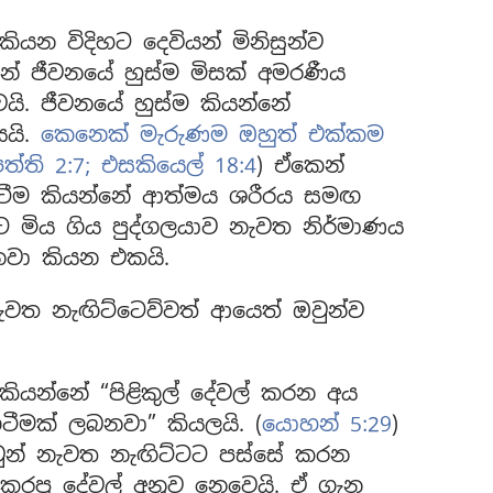
ියන විදිහට දෙවියන් මිනිසුන්ව
්නේ ජීවනයේ හුස්ම මිසක් අමරණීය
යි. ජීවනයේ හුස්ම කියන්නේ
යයි.
කෙනෙක් මැරුණම ඔහුත් එක්කම
ත්ති 2:7;
එසකියෙල් 18:4
) ඒකෙන්
ිටීම කියන්නේ ආත්මය ශරීරය සමඟ
ට මිය ගිය පුද්ගලයාව නැවත නිර්මාණය
නවා කියන එකයි.
ත නැඟිට්ටෙව්වත් ආයෙත් ඔවුන්ව
ියන්නේ “පිළිකුල් දේවල් කරන අය
ටීමක් ලබනවා” කියලයි. (
යොහන් 5:29
)
වුන් නැවත නැඟිට්ටට පස්සේ කරන
 කරපු දේවල් අනුව නෙවෙයි. ඒ ගැන