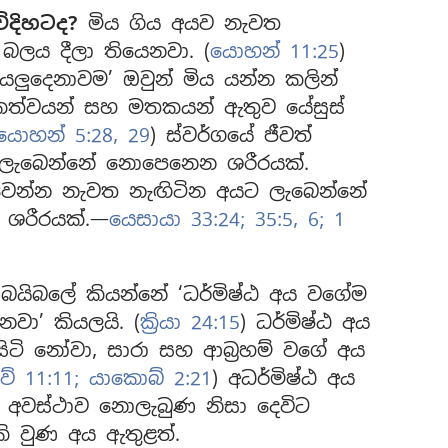
ිදිහටද?
මිය ගිය අයව නැවත
 බලය දීලා තියෙනවා. (
යොහන් 11:25
)
ලුදෙනාවම’ ඔවුන් මිය යන්න කලින්
ිකත්වයන් සහ මතකයන් ඇතුව යේසුස්
යොහන් 5:28, 29
) ස්වර්ගයේ ජීවත්
 ලැබෙන්නේ නොපෙනෙන ශරීරයක්.
වෙන්න නැවත නැඟිටින අයට ලැබෙන්නේ
ී ශරීරයක්.—
යෙසායා 33:24;
35:5, 6;
1
බයිබලේ කියන්නේ ‘ධර්මිෂ්ඨ අය වගේම
නවා’ කියලයි. (
ක්‍රියා 24:15
) ධර්මිෂ්ඨ අය
 සිටි නෝවා, සාරා සහ ආබ්‍රහම් වගේ අය
ව් 11:11;
යාකොබ් 2:21
) අධර්මිෂ්ඨ අය
න අවස්ථාව නොලැබුණ නිසා දෙවිට
ි වුණ අය ඇතුළත්.