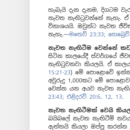
හැබැයි දැන දැනම, දිගටම ව
නැවත නැඟිටුවන්නේ නැහැ. ඒ
විනාශයයි. ඔවුන්ට නැවත ජී
නැහැ.—
මතෙව් 23:33;
හෙබ්‍රෙව්
නැවත නැඟිටීම වෙන්නේ කව
සිටින කාලයේදී ස්වර්ගයේ ජ
නැඟිටුවනවා කියලයි. ඒ කා
15:21-23
) මේ පොළොවේ ඉන්න 
අවුරුදු 1,000කට මේ පොළො
වෙන්න යන අයව නැවත නැඟිට
23:43;
එළිදරව් 20:6,
12, 13
.
නැවත නැඟිටීමක් වෙයි කියල
බයිබලේ නැවත නැඟිටීම් නව
ඇත්තයි කියලා ඔප්පු කරන්න ඇස