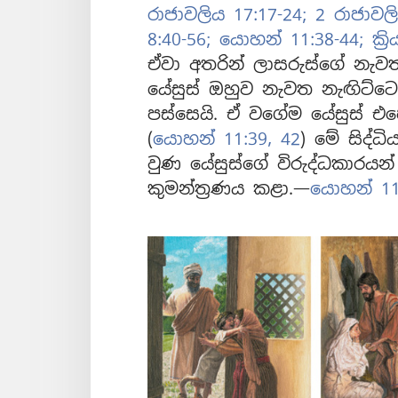
රාජාවලිය 17:17-24;
2 රාජාවලි
8:40-56;
යොහන් 11:38-44;
ක්‍ර
ඒවා අතරින් ලාසරුස්ගේ නැව
යේසුස් ඔහුව නැවත නැඟිට්ටෙ
පස්සෙයි. ඒ වගේම යේසුස් එ
(
යොහන් 11:39,
42
) මේ සිද්ධ
වුණ යේසුස්ගේ විරුද්ධකාරයන
කුමන්ත්‍රණය කළා.—
යොහන් 11