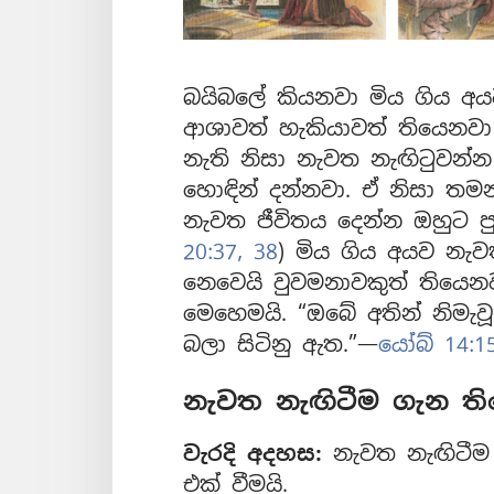
බයිබලේ කියනවා මිය ගිය අය
ආශාවත් හැකියාවත් තියෙනවා
නැති නිසා නැවත නැඟිටුවන
හොඳින් දන්නවා. ඒ නිසා තම
නැවත ජීවිතය දෙන්න ඔහුට පුළ
20:37, 38
) මිය ගිය අයව නැව
නෙවෙයි වුවමනාවකුත් තියෙන
මෙහෙමයි. “ඔබේ අතින් නිමැ
බලා සිටිනු ඇත.”—
යෝබ් 14:1
නැවත නැඟිටීම ගැන ති
වැරදි අදහස:
නැවත නැඟිටීම
එක් වීමයි.