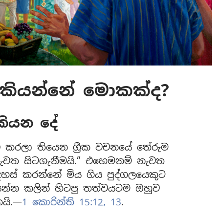
 කියන්නේ මොකක්ද?
කියන දේ
ි කරලා තියෙන ග්‍රීක වචනයේ තේරුම
ැවත සිටගැනීමයි.” එහෙමනම් නැවත
හස් කරන්නේ මිය ගිය පුද්ගලයෙකුට
යන්න කලින් හිටපු තත්වයටම ඔහුව
යි.—
1 කොරින්ති 15:12, 13
.