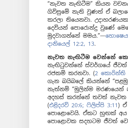
“නැවත නැඟිටීම” කියන වචනය 
ගිවිසුමේ නැති වුණත් ඒ බල
කරලා තියෙනවා. උදාහරණයක
දෙවියන් පොරොන්දු වුණේ මෙ
මුදවාගන්නේ මමය.”—
හොෂෙයා
දානියෙල් 12:2,
13
.
නැවත නැඟිටීම වෙන්නේ ක
නැඟිටුවන්නේ ස්වර්ගයේ ජීවත් 
රජකම් කරනවා. (
2 කොරින්ති 
ගැන බයිබලේ කියන්නේ “පළමු
නැත්නම් “මුලින්ම මරණයෙන්
අදහස් කරන්නේ තවත් නැවත 
(
එළිදරව් 20:6;
ෆිලිප්පි 3:11
) 
පොළොවෙයි. ඒකට හුඟක් අය අය
පොළොවක සදහටම ජීවත් වෙ