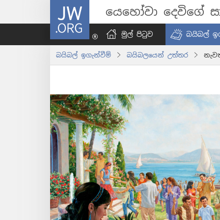
JW.ORG
යෙහෝවා දෙවිගේ සා
මුල් පිටුව
බයිබල් ඉග
බයිබල් ඉගැන්වීම්
බයිබලයෙන් උත්තර
නැව