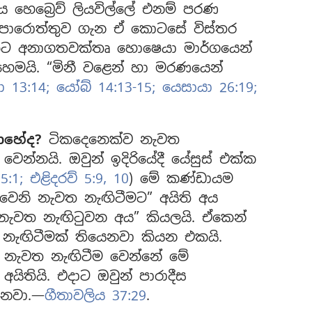
හෙබ්‍රෙව් ලියවිල්ලේ එනම් පරණ
ාපොරොත්තුව ගැන ඒ කොටසේ විස්තර
ට අනාගතවක්තෘ හොෂෙයා මාර්ගයෙන්
හෙමයි. “මිනී වළෙන් හා මරණයෙන්
 13:14;
යෝබ් 14:13-15;
යෙසායා 26:19;
ොහේද?
ටිකදෙනෙක්ව නැවත
වෙන්නයි. ඔවුන් ඉදිරියේදී යේසුස් එක්ක
5:1;
එළිදරව් 5:9, 10
) මේ කණ්ඩායම
වෙනි නැවත නැඟිටීමට” අයිති අය
 නැවත නැඟිටුවන අය” කියලයි. ඒකෙන්
නැඟිටීමක් තියෙනවා කියන එකයි.
ඒ නැවත නැඟිටීම වෙන්නේ මේ
ිතියි. එදාට ඔවුන් පාරාදීස
නවා.—
ගීතාවලිය 37:29
.