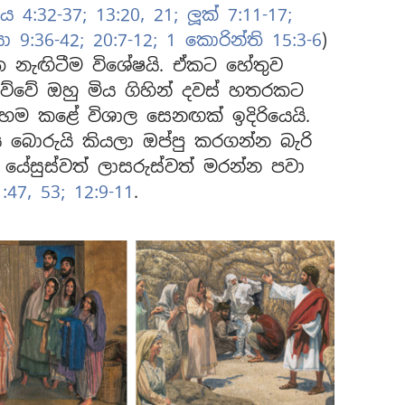
ය 4:32-37;
13:20, 21;
ලූක් 7:11-17;
ියා 9:36-42;
20:7-12;
1 කොරින්ති 15:3-6
)
ත නැඟිටීම විශේෂයි. ඒකට හේතුව
ව්වේ ඔහු මිය ගිහින් දවස් හතරකට
හෙම කළේ විශාල සෙනඟක් ඉදිරියෙයි.
ිය බොරුයි කියලා ඔප්පු කරගන්න බැරි
් යේසුස්වත් ලාසරුස්වත් මරන්න පවා
:47,
53;
12:9-11
.