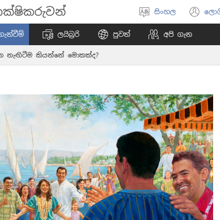
ක්ෂිකරුවන්
සිංහල
ලොග
භාෂාව
(o
තෝරන්න
ne
ැන්වීම්
ලයිබ්‍රරි
පුවත්
අපි ගැන
wi
ත නැඟිටීම කියන්නේ මොකක්ද?