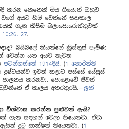
ැරදි කරන කෙනෙක් මිය ගියොත් ඔහුව
 වගේ අයට හිමි වෙන්නේ සදාකාල
විතයක් ගැන කිසිම බලාපොරොත්තුවක්
 10:26, 27
.
දාද?
බයිබලේ කියන්නේ ක්‍රිස්තුස් පැමිණ
ීවත් වෙන්න යන අයව නැවත
ලය
පටන්ගත්තේ 1914දීයි
. (
1 කොරින්ති
දුෂ්ටයන්ව ඉවත් කළාට පස්සේ යේසුස්
ව පාලනය කරනවා. පොළොවේ ජීවත්
ුවන්නේ ඒ කාලය අතරතුරයි.—
ලූක්
ා විශ්වාස කරන්න පුළුවන් ඇයි?
යක් ගැන සඳහන් වෙලා තියෙනවා. ඒවා
ින් දුටු සාක්ෂිත් තියෙනවා. (
1