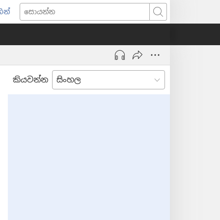
ින්
pens
සොයන්න
w
ndow)
කියවන්න