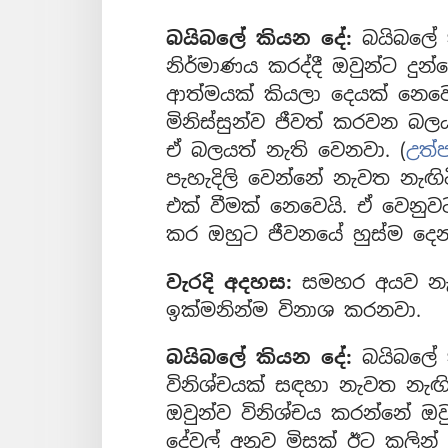
බයිබලේ කියන දේ:
බයිබලේ ක
නිර්මාණය කරද්දී ඔවුන්ට දුන
ආත්මයක් කියලා දෙයක් නෙවෙ
මිනිස්සුන්ව ජීවත් කරවන බල
ඒ බලයත් නැති වෙනවා. (
උත්ප
පැහැදිලි වෙන්නේ නැවත නැඟ
එක් වීමක් නෙවෙයි. ඒ වෙනුව
කර ඔහුට ජීවනයේ හුස්ම දෙ
වැරදි අදහස:
සමහර අයව නැව
ඉක්මනින්ම විනාශ කරනවා.
බයිබලේ කියන දේ:
බයිබලේ ක
විනිශ්චයක් සඳහා නැවත නැඟි
ඔවුන්ව විනිශ්චය කරන්නේ ඔ
දේවල් අනුව මිසක් ඊට කලින්