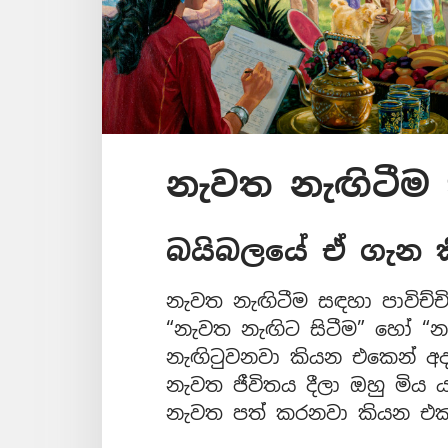
නැවත නැඟිටීම
බයිබලයේ ඒ ගැන 
නැවත නැඟිටීම සඳහා පාවිච්ච
“නැවත නැඟිට සිටීම” හෝ “න
නැඟිටුවනවා කියන එකෙන් අද
නැවත ජීවිතය දීලා ඔහු මිය 
නැවත පත් කරනවා කියන එක