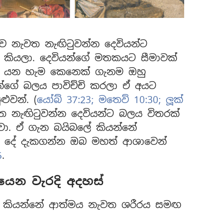
ව නැවත නැඟිටුවන්න දෙවියන්ට
 කියලා. දෙවියන්ගේ මතකයට සීමාවක්
්න යන හැම කෙනෙක් ගැනම ඔහු
න්ගේ බලය පාවිච්චි කරලා ඒ අයට
ුවන්. (
යෝබ් 37:23;
මතෙව් 10:30;
ලූක්
ත නැඟිටුවන්න දෙවියන්ට බලය විතරක්
වා. ඒ ගැන බයිබලේ කියන්නේ
වූ දේ දැකගන්න ඔබ මහත් ආශාවෙන්
5
.
යෙන වැරදි අදහස්
 කියන්නේ ආත්මය නැවත ශරීරය සමඟ