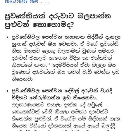
තියෙනවා නම් . . .
ප්‍රවෘත්තියක් දරුවාට බලපාන්න
පුළුවන් කොහොමද?
ප්‍රවෘත්තිවල පෙන්වන භයානක සිද්ධීන් දැකලා
හුඟක් දරුවන් බය වෙනවා.
ඒ වගේ ප්‍රවෘත්ති
නිසා මනසට ලොකු බලපෑමක් වුණත් සමහර
දරුවන් එයාලට හැඟෙන විදිහ කා එක්කවත්
කියන්නේ නැහැ.
දෙමව්පියන් ඒවා බලලා බය
a
වුණොත් දරුවන්ගේ බය තවත් වැඩි වෙන්න ඉඩ
තියෙනවා.
ප්‍රවෘත්තිවල පෙන්වන දේවල් දරුවන් වැරදි
විදිහට තේරුම්ගන්න ඉඩ තියෙනවා.
උදාහරණයකට එයාලා දැක්ක දේ පවුලේ
කෙනෙක්ටත් වෙයි කියලා සමහර දරුවන්ට
හිතෙන්න පුළුවන්. ඒ වගේම යම් සිද්ධියක් ගැන
තියෙන වීඩියෝ දර්ශනයක් ආයේ ආයේ බලද්දී