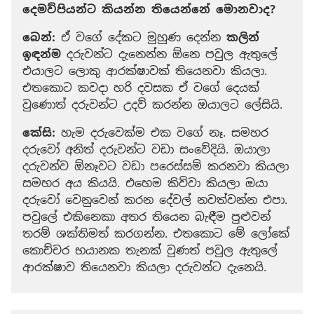
දෙමව්පියන්ට කියන්න තියෙන්නේ මොනවාද?
බෙන්:
ඒ වගේ දේකට මුහුණ දෙන්න
කලින්
ඉඳන්ම
දරුවන්ට දැනෙන්න ඕනෙ පවුල ඇතුලේ
එයාලට ලොකු ආරක්ෂාවක් තියෙනවා කියලා.
එතකොට කවදා හරි දවසක ඒ වගේ දෙයක්
වුණොත් දරුවන්ට උදව් කරන්න ඔයාලට ලේසියි.
කේසි:
හැම දරුවෙක්ම එක වගේ නෑ. සමහර
දරුවෝ අනිත් දරුවන්ට වඩා සංවේදියි. ඔයාලා
දරුවන්ව ඕනෑවට වඩා පරෙස්සම් කරනවා කියලා
සමහර අය කියයි. එහෙම කිව්වා කියලා ඔයා
දරුවෝ වෙනුවෙන් කරන දේවල් නවත්වන්න එපා.
පවුලේ එකිනෙකා අතර තියෙන බැඳීම පුළුවන්
තරම් ශක්තිමත් කරගන්න. එතකොට මේ ලෝකේ
කොච්චර භයානක තැනක් වුණත් පවුල ඇතුලේ
ආරක්ෂාව තියෙනවා කියලා දරුවන්ට දැනෙයි.