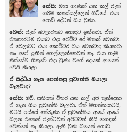
කේසි:
මාස ගාණක් යන කල් ජැක්
හරිම කනස්සල්ලෙන් හිටියේ. එයා
පොඩි දේටත් බය වුණා.
බෙන්:
ජැක් වෙලාවකට හොඳට ඉන්නවා. ඒත්
එකපාරටම එයාට එදා වෙච්ච දේ මතක් වෙනවා.
ඒ වෙලාවට එයා කොච්චර බය වෙනවාද කියනවා
නං අපේ ළඟින් හෙල්ලෙන්නෙවත් නෑ. එයා හැම
තිස්සේම හිතුවේ එදා වුණා වගේ දෙයක් ආයෙත්
වෙයි කියලා.
ඒ සිද්ධිය ගැන පෙන්නපු ප්‍රවෘත්ති ඔයාලා
බැලුවාද?
කේසි:
ඔව්. සතියක් විතර යන කල් අපි තුන්දෙනා
ඒ ගැන ගිය ප්‍රවෘත්ති බැලුවා. ඒත් මහත්තයාටයි,
මටයි පස්සේ තේරුණා ඒ ප්‍රවෘත්තිය ආයේ ආයේ
බලන එකෙන් ජැක්ටවත් අපිටවත් කිසි හොඳක්
වෙන්නේ නෑ කියලා. ඇති වුණ බයෙන් ගොඩ