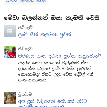
දරුවන් ඇතිදැඩි කිරීම
මේවා බලන්නත් ඔයා කැමති වෙයි
පිබිදෙව්!
පුංචි සිත් කලඹන පුවත්
පිබිදෙව්!
මරණය ගැන දරුවා ප්‍රශ්න ඇහුවොත්?
ආදරය කරන කෙනෙක් මැරුණාම ඒක
දරාගන්න දරුවාට උදව් කරන්න පුළුවන්
කොහොමද? ඒකට උදව් වෙන දේවල් 4ක්
ගැන දැනගන්න.
මුරටැඹ
අපි දුක් විඳින්නේ දෙවියන් අපිට