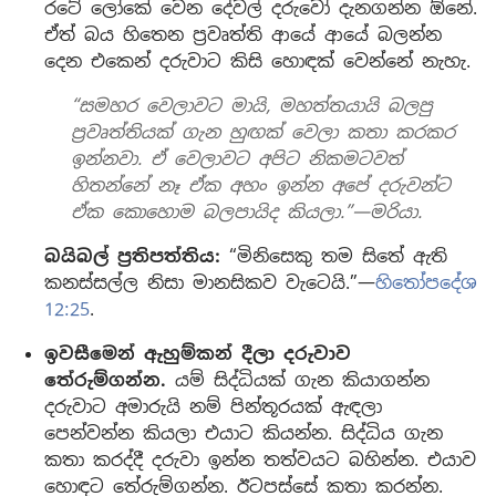
රටේ ලෝකේ වෙන දේවල් දරුවෝ දැනගන්න ඕනේ.
ඒත් බය හිතෙන ප්‍රවෘත්ති ආයේ ආයේ බලන්න
දෙන එකෙන් දරුවාට කිසි හොඳක් වෙන්නේ නැහැ.
“සමහර වෙලාවට මායි, මහත්තයායි බලපු
ප්‍රවෘත්තියක් ගැන හුඟක් වෙලා කතා කරකර
ඉන්නවා. ඒ වෙලාවට අපිට නිකමටවත්
හිතන්නේ නෑ ඒක අහං ඉන්න අපේ දරුවන්ට
ඒක කොහොම බලපායිද කියලා.”—මරියා.
බයිබල් ප්‍රතිපත්තිය:
“මිනිසෙකු තම සිතේ ඇති
කනස්සල්ල නිසා මානසිකව වැටෙයි.”—
හිතෝපදේශ
12:25
.
ඉවසීමෙන් ඇහුම්කන් දීලා දරුවාව
තේරුම්ගන්න.
යම් සිද්ධියක් ගැන කියාගන්න
දරුවාට අමාරුයි නම් පින්තූරයක් ඇඳලා
පෙන්වන්න කියලා එයාට කියන්න. සිද්ධිය ගැන
කතා කරද්දී දරුවා ඉන්න තත්වයට බහින්න. එයාව
හොඳට තේරුම්ගන්න. ඊටපස්සේ කතා කරන්න.