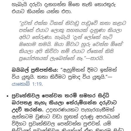
හැබැයි දරුවා දැනගන්න ඕනෙ නැති තොරතුරු
එයාට කියන්න යන්න එපා.
“දුවත් එක්ක ටිකක් නිවාඩු පාඩුවේ කතා කළාට
පස්සේ එයාට ලොකු සහනයක් දැනුණා කියලා
අපිට තේරුණා. හැබැයි ‘දැන් ලෝකේ හැටි
ඔහොම තමයි. ඔයා ඕවාට හුරු වෙන්න ඕනේ’
කියලා අපි කිව්වා නම් එයාට ඒකෙන් කිසි
ප්‍රයෝජනයක් ලැබෙන්නේ නෑ.”—සාරයි.
බයිබල් ප්‍රතිපත්තිය:
“ඇහුම්කන් දීමට ඉක්මන්
විය යුතුයි. කතා කිරීමට ප්‍රමාද විය යුතුයි.”—
යාකොබ් 1:19
.
ප්‍රවෘත්තිවල පෙන්වන තරම් සමහර සිද්ධි
බරපතළ නැහැ කියලා තේරුම්ගන්න දරුවාට
උදව් කරන්න.
උදාහරණයකට පැහැරගැනීමක්
ඇත්තටම වුණාට වඩා හුඟක් දරුණු අපරාධයක්
විදිහට ප්‍රවෘත්තිවල පෙන්වන්න පුළුවන්. යම්
සිද්ධියක් ප්‍රවෘත්තිවල කියන්නේ ඒක නිතරම සිද්ධ