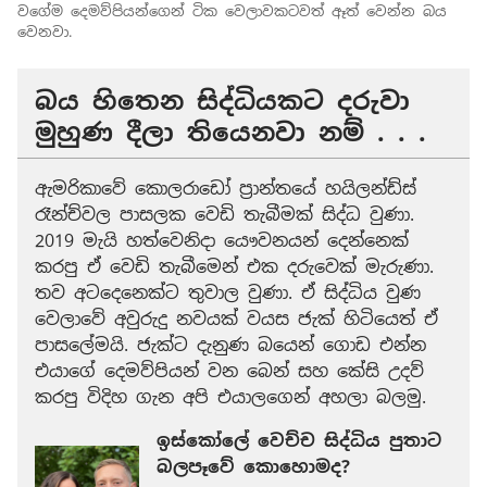
වගේම දෙමව්පියන්ගෙන් ටික වෙලාවකටවත් ඈත් වෙන්න බය
වෙනවා.
බය හිතෙන සිද්ධියකට දරුවා
මුහුණ දීලා තියෙනවා නම් . . .
ඇමරිකාවේ කොලරාඩෝ ප්‍රාන්තයේ හයිලන්ඩ්ස්
රෑන්ච්වල පාසලක වෙඩි තැබීමක් සිද්ධ වුණා.
2019 මැයි හත්වෙනිදා යෞවනයන් දෙන්නෙක්
කරපු ඒ වෙඩි තැබීමෙන් එක දරුවෙක් මැරුණා.
තව අටදෙනෙක්ට තුවාල වුණා. ඒ සිද්ධිය වුණ
වෙලාවේ අවුරුදු නවයක් වයස ජැක් හිටියෙත් ඒ
පාසලේමයි. ජැක්ට දැනුණ බයෙන් ගොඩ එන්න
එයාගේ දෙමව්පියන් වන බෙන් සහ කේසි උදව්
කරපු විදිහ ගැන අපි එයාලගෙන් අහලා බලමු.
ඉස්කෝලේ වෙච්ච සිද්ධිය පුතාට
බලපෑවේ කොහොමද?