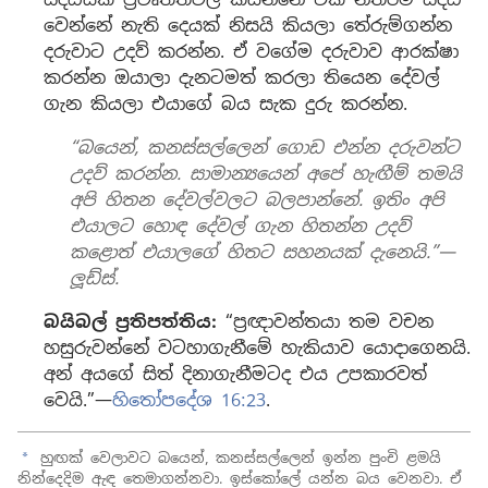
වෙන්නේ නැති දෙයක් නිසයි කියලා තේරුම්ගන්න
දරුවාට උදව් කරන්න. ඒ වගේම දරුවාව ආරක්ෂා
කරන්න ඔයාලා දැනටමත් කරලා තියෙන දේවල්
ගැන කියලා එයාගේ බය සැක දුරු කරන්න.
“බයෙන්, කනස්සල්ලෙන් ගොඩ එන්න දරුවන්ට
උදව් කරන්න. සාමාන්‍යයෙන් අපේ හැඟීම් තමයි
අපි හිතන දේවල්වලට බලපාන්නේ. ඉතිං අපි
එයාලට හොඳ දේවල් ගැන හිතන්න උදව්
කළොත් එයාලගේ හිතට සහනයක් දැනෙයි.”—
ලූඩ්ස්.
බයිබල් ප්‍රතිපත්තිය:
“ප්‍රඥාවන්තයා තම වචන
හසුරුවන්නේ වටහාගැනීමේ හැකියාව යොදාගෙනයි.
අන් අයගේ සිත් දිනාගැනීමටද එය උපකාරවත්
වෙයි.”—
හිතෝපදේශ 16:23
.
හුඟක් වෙලාවට බයෙන්, කනස්සල්ලෙන් ඉන්න පුංචි ළමයි
a
නින්දෙදිම ඇඳ තෙමාගන්නවා. ඉස්කෝලේ යන්න බය වෙනවා. ඒ