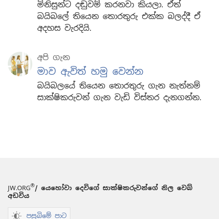
මිනිසුන්ට දඬුවම් කරනවා කියලා. ඒත්
බයිබලේ තියෙන තොරතුරු එක්ක බලද්දී ඒ
අදහස වැරදියි.
අපි ගැන
මාව ඇවිත් හමු වෙන්න
බයිබලයේ තියෙන තොරතුරු ගැන නැත්නම්
සාක්ෂිකරුවන් ගැන වැඩි විස්තර දැනගන්න.
®
JW.ORG
/ යෙහෝවා දෙවිගේ සාක්ෂිකරුවන්ගේ නිල වෙබ්
අඩවිය
පසුබිමේ පාට