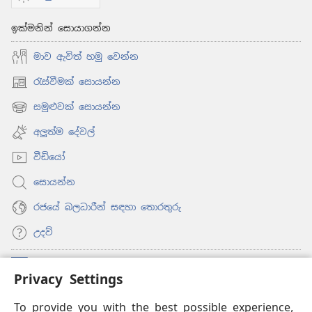
ඉක්මනින් සොයාගන්න
මාව ඇවිත් හමු වෙන්න
රැස්වීමක් සොයන්න
(opens
new
සමුළුවක් සොයන්න
(opens
window)
new
අලුත්ම දේවල්
window)
වීඩියෝ
සොයන්න
රජයේ බලධාරීන් සඳහා තොරතුරු
උදව්
සම්මාදම්
(opens
Privacy Settings
new
window)
To provide you with the best possible experience,
ඔන්ලයින් ලයිබ්‍රරි