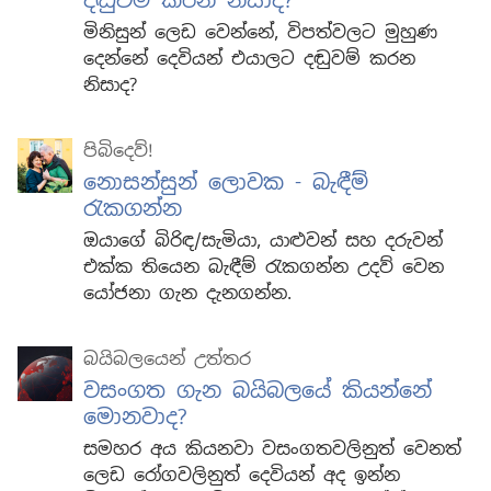
දඬුවම් කරන නිසාද?
මිනිසුන් ලෙඩ වෙන්නේ, විපත්වලට මුහුණ
දෙන්නේ දෙවියන් එයාලට දඬුවම් කරන
නිසාද?
පිබිදෙව්!
නොසන්සුන් ලොවක - බැඳීම්
රැකගන්න
ඔයාගේ බිරිඳ/සැමියා, යාළුවන් සහ දරුවන්
එක්ක තියෙන බැඳීම් රැකගන්න උදව් වෙන
යෝජනා ගැන දැනගන්න.
බයිබලයෙන් උත්තර
වසංගත ගැන බයිබලයේ කියන්නේ
මොනවාද?
සමහර අය කියනවා වසංගතවලිනුත් වෙනත්
ලෙඩ රෝගවලිනුත් දෙවියන් අද ඉන්න