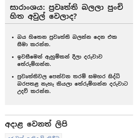
සාරාංශය: ප්‍රවෘත්ති බලලා පුංචි
හිත අවුල් වෙලාද?
බය හිතෙන ප්‍රවෘත්ති බලන්න දෙන එක
සීමා කරන්න.
ඉවසීමෙන් ඇහුම්කන් දීලා දරුවාව
තේරුම්ගන්න.
ප්‍රවෘත්තිවල පෙන්වන තරම් සමහර සිද්ධි
බරපතළ නැහැ කියලා තේරුම්ගන්න දරුවාට
උදව් කරන්න.
අදාළ වෙනත් ලිපි