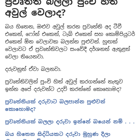
ප්‍රවෘත්ති බලලා පුංචි හිත
අවුල් වෙලාද?
බය හිතෙන, ඔළුව අවුල් කරන ප්‍රවෘත්ති අද ටීවී
එකෙන්, ෆෝන් එකෙන්, ටැබ් එකෙන් සහ කොම්පියුටර්
එකෙන් ඕන වෙලාවක බලන්න පුළුවන්. හුඟක්
වෙලාවට ඒ ප්‍රවෘත්තිවලට සංවේදී දර්ශනත් ඇතුළත්
වෙලා තියෙනවා.
දරුවනුත් ඒවා බලනවා.
ප්‍රවෘත්තිවලින් පුංචි හිත් අවුල් කරගන්නේ නැතුව
ඉන්න අපේ දරුවන්ට උදව් කරන්නේ කොහොමද?
ප්‍රවෘත්තියක් දරුවාට බලපාන්න පුළුවන්
කොහොමද?
ප්‍රවෘත්තියක් බලලා දරුවා ඉන්නේ බයෙන් නම් . . .
බය හිතෙන සිද්ධියකට දරුවා මුහුණ දීලා