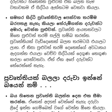
දරුවන්ට හිතෙන්න පුළුවන් ඒක බලන හැම
වතාවකම ඒ සිද්ධිය ඇත්තටම වෙනවා කියලා.
සමහර සිද්ධි ප්‍රවෘත්තිවල පෙන්වන තරම්ම
බරපතළ නැහැ කියලා තේරුම්ගන්න දරුවන්ට
අමාරු වෙන්න පුළුවන්.
ප්‍රවෘත්ති ආයතනවලට
ඕනෙ පුළුවන් තරම් සල්ලි හම්බ කරන්න.
ප්‍රවෘත්තියක් වැඩිදෙනෙක් බලන තරමටයි එයාලට
ලාභ. ඒ නිසා පුළුවන් තරම් දෙනෙක්ගේ අවධානය
ඇදගන්න එයාලා වෙච්ච සිද්ධියක් දෙගුණ තෙගුණ
කරලා පෙන්වනවා. ඒත් ඒක අපේ දරුවන්ට
තේරෙන්නේ නැහැ.
ප්‍රවෘත්තියක් බලලා දරුවා ඉන්නේ
බයෙන් නම් . . .
බය හිතෙන ප්‍රවෘත්ති බලන්න දෙන එක සීමා
කරන්න.
ඒකෙන් අදහස් වෙන්නේ නැහැ දරුවා
ළිදේ ඉන්න ගෙම්බෙක් වගේ වෙන්න ඕනෙ කියලා.