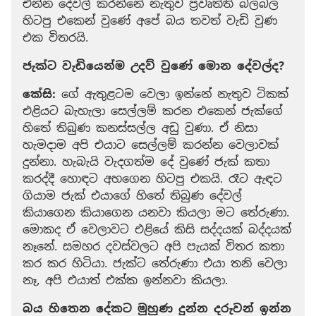
එන්න දේවල් කරන්නේ නැතුව ප්‍රවෘත්ති බලබල
හිටපු එකෙන් වුණේ අපේ බය තවත් වැඩි වුණ
එක විතරයි.
ජැක්ට වැඩියෙන්ම උදව් වුණේ මොන දේවල්ද?
කේසි:
ගේ ඇතුළටම වෙලා ඉන්නේ නැතුව ටිකක්
එළියට බැහැලා සෙල්ලම් කරන එකෙන් ජැක්ගේ
හිතේ තිබුණ කනස්සල්ල අඩු වුණා. ඒ නිසා
හැමදාම අපි එයාට සෙල්ලම් කරන්න වෙලාවක්
දුන්නා. හැබැයි වැදගත්ම දේ වුණේ ජැක් කතා
කරද්දී හොඳට අහගෙන හිටපු එකයි. රෑට ඇඳට
ගියාම ජැක් එයාගේ හිතේ තිබුණ දේවල්
කියාගෙන කියාගෙන යනවා කියලා මට තේරුණා.
මොකද ඒ වෙලාවට එළියේ කිසි සද්දයක් බද්දයක්
නෑනේ. සමහර දවස්වලට අපි පැයක් විතර කතා
කර කර හිටියා. ජැක්ට තේරුණා එයා තනි වෙලා
නෑ, අපි එයාත් එක්ක ඉන්නවා කියලා.
බය හිතෙන දේකට මුහුණ දුන්න දරුවන් ඉන්න