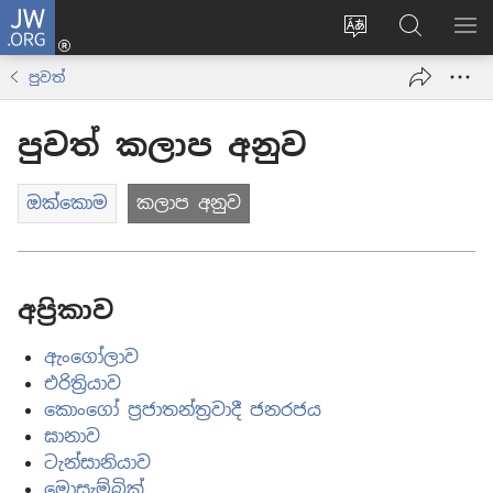
JW.ORG
ලොගින්
(opens
Change
JW.ORG
වි
new
site
වෙබ්
පෙ
පුවත්
window)
language
අඩවියෙන
සොයන්න
පුවත් කලාප අනුව
ඔක්කොම
කලාප අනුව
අප්‍රිකාව
ඇංගෝලාව
එරිත්‍රියාව
කොංගෝ ප්‍රජාතන්ත්‍රවාදී ජනරජය
ඝානාව
ටැන්සානියාව
මොසැම්බික්