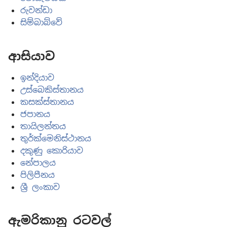
රුවන්ඩා
සිම්බාබ්වේ
ආසියාව
ඉන්දියාව
උස්බෙකිස්තානය
කසක්ස්තානය
ජපානය
තායිලන්තය
තුර්ක්මෙනිස්ථානය
දකුණු කොරියාව
නේපාලය
පිලිපීනය
ශ්‍රී ලංකාව
ඇ‍මරිකානු රටවල්