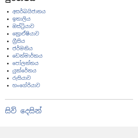
අසර්බයිජානය
ඉතාලිය
ඔස්ට්‍රියාව
ක්‍රොඒෂියාව
ග්‍රීසිය
ජර්මනිය
ඩෙන්මාර්කය
පෝලන්තය
යුක්රේනය
රුසියාව
හංගේරියාව
සිව් දෙසින්