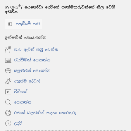
®
JW.ORG
/ යෙහෝවා දෙවිගේ සාක්ෂිකරුවන්ගේ නිල වෙබ්
අඩවිය
පසුබිමේ පාට
ඉක්මනින් සොයාගන්න
මාව ඇවිත් හමු වෙන්න
රැස්වීමක් සොයන්න
(opens
new
සමුළුවක් සොයන්න
(opens
window)
new
අලුත්ම දේවල්
window)
වීඩියෝ
සොයන්න
රජයේ බලධාරීන් සඳහා තොරතුරු
උදව්