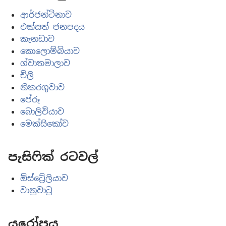
ආර්ජන්ටිනාව
එක්සත් ජනපදය
කැනඩාව
කොලොම්බියාව
ග්වාතමාලාව
චිලී
නිකරගුවාව
පේරූ
බොලිවියාව
මෙක්සිකෝව
පැසිෆික් රටවල්
ඕස්ට්‍රේලියාව
වානුවාටු
යුරෝපය