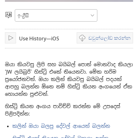
කැමති
භාෂාව
ඩවුන්ලෝඩ් කරන්න
Use History—iOS
Play
Video
download
options
ඔයා කියවපු ලිපි සහ බයිබල් පොත් මොනවාද කියලා
‘JW ලයිබ්‍රරි’ හිස්ට්‍රි එකේ තියෙනවා. මේක හරිම
ප්‍රයෝජනවත්. ඔයා කලින් කියවපු බයිබල් පදයක්
ආපහු බලන්න ඕනෙ නම් හිස්ට්‍රි කියන අංගයෙන් ඒක
හොයන්න පුළුවන්.
හිස්ට්‍රි කියන අංගය පාවිච්චි කරන්න මේ උපදෙස්
පිළිපදින්න:
කලින් ඔයා බලපු දේවල් ආයෙත් බලන්න