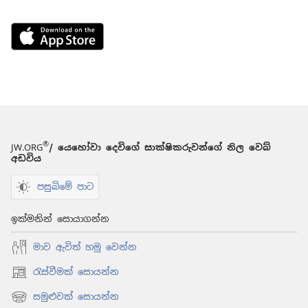
Download
on
the
App
Store
(opens
new
®
window)
JW.ORG
/ යෙහෝවා දෙවිගේ සාක්ෂිකරුවන්ගේ නිල වෙබ්
අඩවිය
පසුබිමේ පාට
ඉක්මනින් සොයාගන්න
මාව ඇවිත් හමු වෙන්න
රැස්වීමක් සොයන්න
(opens
new
සමුළුවක් සොයන්න
(opens
window)