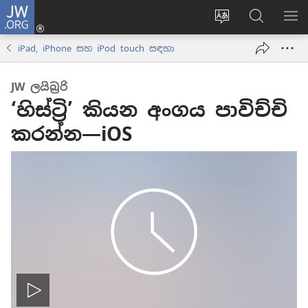
JW.ORG
ලොගින්
(opens
Change
JW.ORG
වි
new
site
වෙබ්
පෙ
iPad, iPhone සහ iPod touch සඳහා
window)
language
අඩවියෙන
සොයන්න
JW ලයිබ්‍රරි
‘හිස්ට්‍රි’ කියන අංගය පාවිච්චි
කරන්න—iOS
ප්ලේ