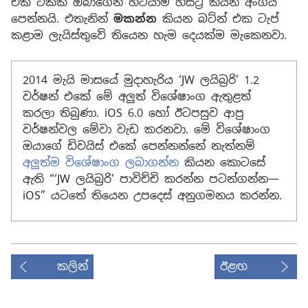
එක ටිකක් ඔබාගෙන හිටියාම හිස්ට්‍රි කියන අංගය
පෙන්නයි. එතැනින්
මකන්න
කියන බට්න් එක ටැප්
කළාම ලැයිස්තුවේ තියෙන හැම දෙයක්ම මැකෙනවා.
2014 මැයි මාසයේ මුදාහැරිය ‘JW ලයිබ්‍රරි’ 1.2
වර්ෂන් එකේ මේ අලුත් විශේෂාංග ඇතුළත්
කරලා තිබුණා. iOS 6.0 හෝ ඊටපසුව ආපු
වර්ෂන්වල මේවා වැඩ කරනවා. මේ විශේෂාංග
ඔයාගේ ඩිවයිස් එකේ පෙන්නන්නේ නැත්නම්
අලුත්ම විශේෂාංග ලබාගන්න
කියන කොටසේ
ඇති “‘JW ලයිබ්‍රරි’ පාවිච්චි කරන්න පටන්ගන්න—
iOS” යටතේ තියෙන උපදෙස් අනුගමනය කරන්න.
කලින්
ඊළඟ