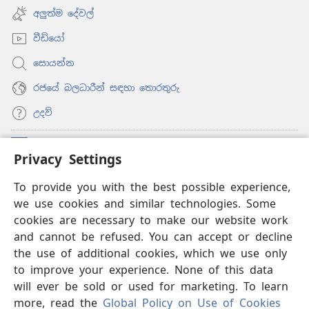
new
අලුත්ම දේවල්
window)
වීඩියෝ
සොයන්න
රජයේ බලධාරීන් සඳහා තොරතුරු
උදව්
සම්මාදම්
(opens
Privacy Settings
new
window)
To provide you with the best possible experience,
ඔන්ලයින් ලයිබ්‍රරි
(opens
we use cookies and similar technologies. Some
new
®
JW Hub
window)
cookies are necessary to make our website work
(opens
and cannot be refused. You can accept or decline
new
®
‘JW ලයිබ්‍රරි’
window)
the use of additional cookies, which we use only
to improve your experience. None of this data
will ever be sold or used for marketing. To learn
more, read the
Global Policy on Use of Cookies