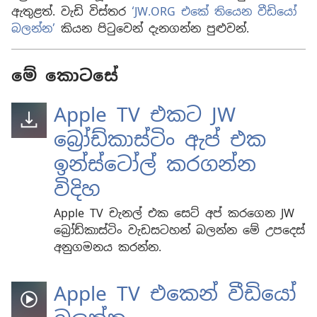
ඇතුළත්. වැඩි විස්තර
‘JW.ORG එකේ තියෙන වීඩියෝ
බලන්න’
කියන පිටුවෙන් දැනගන්න පුළුවන්.
මේ කොටසේ
Apple TV එකට JW
බ්‍රෝඩ්කාස්ටිං ඇප් එක
ඉන්ස්ටෝල් කරගන්න
විදිහ
Apple TV චැනල් එක සෙට් අප් කරගෙන JW
බ්‍රෝඩ්කාස්ටිං වැඩසටහන් බලන්න මේ උපදෙස්
අනුගමනය කරන්න.
Apple TV එකෙන් වීඩියෝ