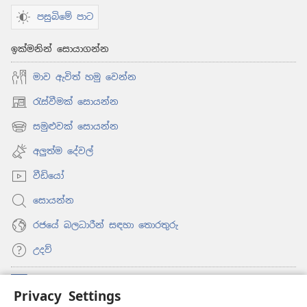
පසුබිමේ පාට
ඉක්මනින් සොයාගන්න
මාව ඇවිත් හමු වෙන්න
රැස්වීමක් සොයන්න
(opens
new
සමුළුවක් සොයන්න
(opens
window)
new
අලුත්ම දේවල්
window)
වීඩියෝ
සොයන්න
රජයේ බලධාරීන් සඳහා තොරතුරු
උදව්
සම්මාදම්
(opens
Privacy Settings
new