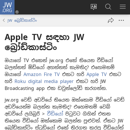
JW.ORG
ලොගින්
(opens
Change
JW.ORG
වි
new
site
වෙබ්
පෙ
JW බ්‍රෝඩ්කාස්ටිං
window)
language
අඩවියෙන
සොයන්න
Apple TV සඳහා JW
බ්‍රෝඩ්කාස්ටිං
ඔයාගේ TV එකෙන් jw.org එකේ තියෙන වීඩියෝ
බලන්නත් ඕඩියෝ අහන්නත් කැමතිද? එහෙමනම්
ඔයාගේ
Amazon Fire TV
එකට හරි
Apple TV
එකට
හරි
Roku digital media player
එකට හරි JW
Broadcasting app එක ඩවුන්ලෝඩ් කරගන්න.
jw.org වෙඩ් අඩවියේ තියෙන ඔක්කොම වීඩියෝ වෙඩ්
අඩවියෙන්ම බලන්න කැමතිද? එහෙමනම් වෙබ්
අඩවියේ ලයිබ්‍රරි >
වීඩියෝ
පිටුවට ගිහින් එතන
තියෙන වීඩියෝ ඔක්කොම බලන්න පුළුවන්. ඒකට JW
බ්‍රෝඩ්කාස්ටිං ස්ටූඩියෝ එකේ තිරගත කරපු වීඩියෝත්