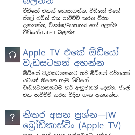
බලන්න
වීඩියෝ එකක් හොයාගන්න, වීඩියෝ එකේ
ප්ලේ බට්න් එක පාවිච්චි කරන විදිහ
දැනගන්න, විශේෂ/Featured හෝ අලුත්ම
වීඩියෝ/Latest බලන්න.
Apple TV එකේ ඕඩියෝ
වැඩසටහන් අහන්න
ඕඩියෝ වැඩසටහනකට හරි ඕඩියෝ වර්ගයක්
යටතේ තියෙන හැම ඕඩියෝ
වැඩසටහනකටම හරි ඇහුම්කන් දෙන්න. ප්ලේ
එක පාවිච්චි කරන විදිහ ගැන දැනගන්න.
නිතර අසන ප්‍රශ්න​—JW
බ්‍රෝඩ්කාස්ටිං (Apple TV)