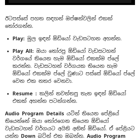
ඊටපස්සේ පහත සඳහන් ඔප්ෂන්වලින් එකක්
තෝරගන්න.
Play:
මුල ඉඳන් ඕඩියෝ වැඩසටහන අහන්න.
Play All:
ඔයා තෝරපු ඕඩියෝ වැඩසටහන්
වර්ගයේ තියෙන හැම ඕඩියෝ එකක්ම ප්ලේ
කරන්න. වැඩසටහන් වර්ගයක තියෙන හැම
ඕඩියෝ එකක්ම ප්ලේ වුණාට පස්සේ ඕඩියෝ ප්ලේ
වෙන එක නතර වෙනවා.
Resume :
කලින් නවත්තපු තැන ඉඳන් ඕඩියෝ
එකක් අහන්න පටන්ගන්න.
Audio Program Details
යටින් තියෙන පේළියේ
තියෙන්නේ ඔයා තෝරගෙන තියෙන ඕඩියෝ
වැඩසටහන් වර්ගයට අයිති අනිත් ඕඩියෝ. ඒ පේළියට
යන්න
Down
බට්න් එක ඔබන්න.
Audio Program