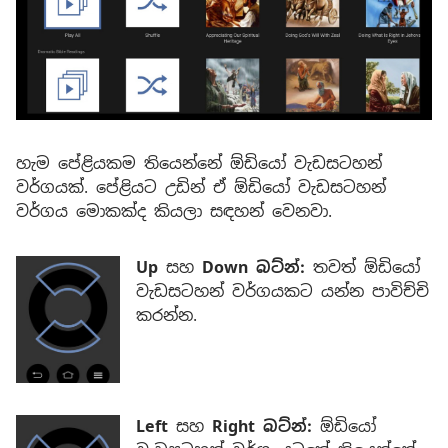
හැම පේළියකම තියෙන්නේ ඕඩියෝ වැඩසටහන්
වර්ගයක්. පේළියට උඩින් ඒ ඕඩියෝ වැඩසටහන්
වර්ගය මොකක්ද කියලා සඳහන් වෙනවා.
Up
සහ
Down බට්න්:
තවත් ඕඩියෝ
වැඩසටහන් වර්ගයකට යන්න පාවිච්චි
කරන්න.
Left
සහ
Right බට්න්:
ඕඩියෝ