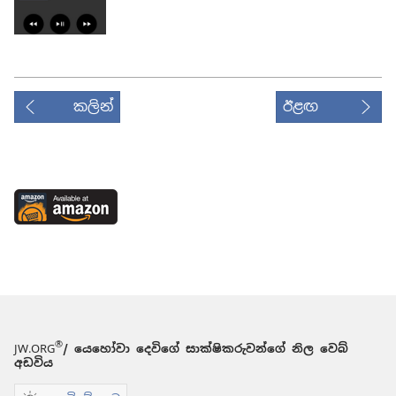
කලින්
ඊළඟ
Available
at
Amazon
(opens
new
window)
®
JW.ORG
/ යෙහෝවා දෙවිගේ සාක්ෂිකරුවන්ගේ නිල වෙබ්
අඩවිය