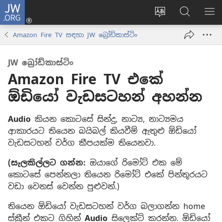
JW.ORG
ලොගින්
(opens
Change
JW.ORG
වි
new
site
වෙබ්
පෙ
Amazon Fire TV සඳහා JW බ්‍රෝඩ්කාස්ටිං
window)
language
අඩවියෙන
සොයන්න
JW බ්‍රෝඩ්කාස්ටිං
Amazon Fire TV එකේ
ඕඩියෝ වැඩසටහන් අහන්න
Audio
කියන කොටසේ සින්දු, නාට්‍ය, නාට්‍යමය
ආකාරයට තියෙන බයිබල් කියවීම් ඇතුළු ඕඩියෝ
වැඩසටහන් වර්ග කීපයක්ම තියෙනවා.
(සැලකිල්ලට ගන්න:
ඔයාගේ රිමෝට් එක මේ
කොටසේ පෙන්නලා තියෙන රිමෝට් එකේ පින්තූරයට
වඩා වෙනස් වෙන්න පුළුවන්.)
තියෙන ඕඩියෝ වැඩසටහන් වර්ග බලාගන්න home
ස්ක්‍රීන් එකට ගිහින්
Audio
සිලෙක්ට් කරන්න. ඕඩියෝ