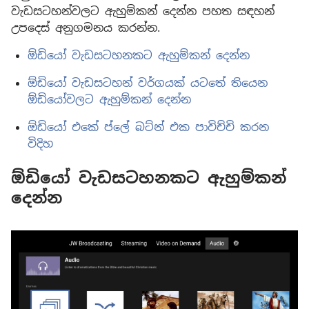
වැඩසටහන්වලට ඇහුම්කන් දෙන්න පහත සඳහන්
උපදෙස් අනුගමනය කරන්න.
ඕඩියෝ වැඩසටහනකට ඇහුම්කන් දෙන්න
ඕඩියෝ වැඩසටහන් වර්ගයක් යටතේ තියෙන
ඕඩියෝවලට ඇහුම්කන් දෙන්න
ඕඩියෝ එකේ ප්ලේ බට්න් එක පාවිච්චි කරන
විදිහ
ඕඩියෝ වැඩසටහනකට ඇහුම්කන්
දෙන්න