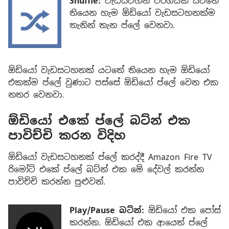
Shuffle:
වැඩසටහන් වර්ගයක් යටතේ
තියෙන හැම ඕඩියෝ වැඩසටහනක්ම
තැනින් තැන ප්ලේ වෙනවා.
ඕඩියෝ වැඩසටහනක් යටතේ තියෙන හැම ඕඩියෝ
එකක්ම ප්ලේ වුණාට පස්සේ ඕඩියෝ ප්ලේ වෙන එක
නතර වෙනවා.
ඕඩියෝ එකේ ප්ලේ බට්න් එක
පාවිච්චි කරන විදිහ
ඕඩියෝ වැඩසටහනක් ප්ලේ කරද්දී Amazon Fire TV
රිමෝට් එකේ ප්ලේ බට්න් එක මේ දේවල් කරන්න
පාවිච්චි කරන්න පුළුවන්.
Play/Pause බට්න්:
ඕඩියෝ එක පෝස්
කරන්න. ඕඩියෝ එක ආයෙත් ප්ලේ