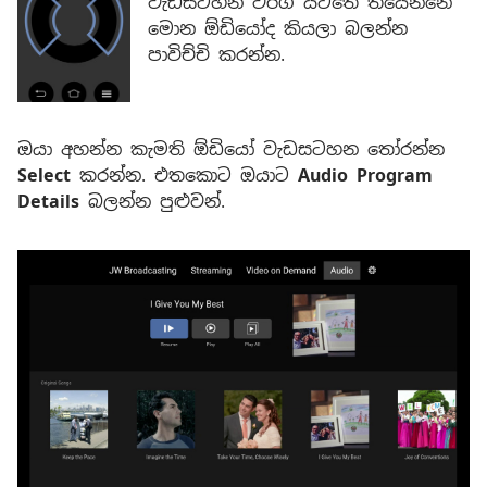
වැඩසටහන් වර්ග යටතේ තියෙන්නේ
මොන ඕඩියෝද කියලා බලන්න
පාවිච්චි කරන්න.
ඔයා අහන්න කැමති ඕඩියෝ වැඩසටහන තෝරන්න
Select
කරන්න. එතකොට ඔයාට
Audio Program
Details
බලන්න පුළුවන්.