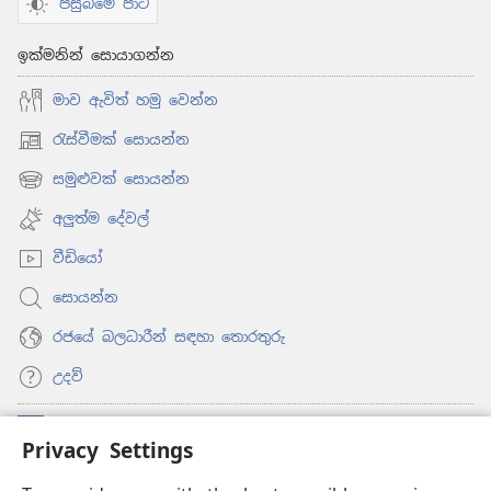
පසුබිමේ පාට
ඉක්මනින් සොයාගන්න
මාව ඇවිත් හමු වෙන්න
රැස්වීමක් සොයන්න
(opens
new
සමුළුවක් සොයන්න
(opens
window)
new
අලුත්ම දේවල්
window)
වීඩියෝ
සොයන්න
රජයේ බලධාරීන් සඳහා තොරතුරු
උදව්
සම්මාදම්
(opens
Privacy Settings
new
window)