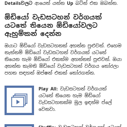
Detailsවලට
ආයෙත් යන්න
Up
බට්න් එක ඔබන්න.
ඕඩියෝ වැඩසටහන් වර්ගයක්
යටතේ තියෙන ඕඩියෝවලට
ඇහුම්කන් දෙන්න
ඔයාට ඕඩියෝ වැඩසටහනක් අහන්න පුළුවන්. එහෙම
නැත්නම් ඕඩියෝ වැඩසටහන් වර්ගයක් යටතේ
තියෙන හැම ඕඩියෝ එකක්ම අහන්නත් පුළුවන්. ඔයා
අහන්න කැමති ඕඩියෝ වැඩසටහන් වර්ගය තෝරලා
පහත සඳහන් ඔප්ෂන් එකක් තෝරගන්න.
Play All:
වැඩසටහන් වර්ගයක්
යටතේ තියෙන හැම ඕඩියෝ
වැඩසටහනක්ම මුල ඉඳන්ම ප්ලේ
වෙනවා.