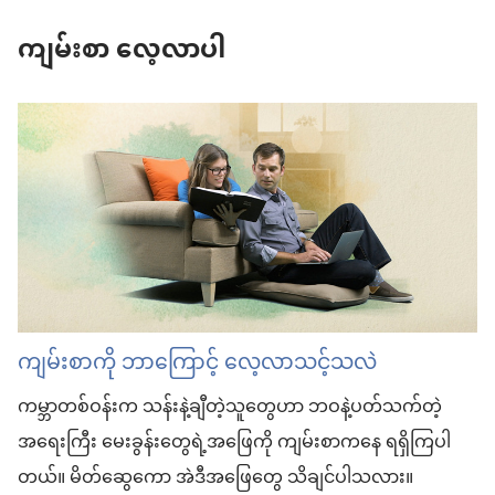
ကျမ်းစာ လေ့လာပါ
ကျမ်းစာကို ဘာကြောင့် လေ့လာသင့်သလဲ
ကမ္ဘာတစ်ဝန်းက သန်းနဲ့ချီတဲ့သူတွေဟာ ဘဝနဲ့ပတ်သက်တဲ့
အရေးကြီး မေးခွန်းတွေရဲ့အဖြေကို ကျမ်းစာကနေ ရရှိကြပါ
တယ်။ မိတ်ဆွေကော အဲဒီအဖြေတွေ သိချင်ပါသလား။