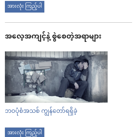
အားလုံး ကြည့်ပါ
အလေ့အကျင့်နဲ့ စွဲစေတဲ့အရာများ
ဘဝပုံစံအသစ် ကျွန်တော်ရရှိခဲ့
အားလုံး ကြည့်ပါ