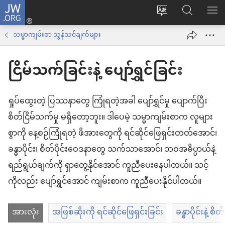
JW.ORG
Log
ဝ
JW.ORG
စာရ
in
က်
ရှာ
သမ္မာကျမ်းစာ သွန်သင်ချက်များ
(window
ဘ်
ပါ
အသစ်
ငြိမ်သက်ခြင်းနဲ့ ပျော်ရွှင်ခြင်း
ဆိုက်
ဖွ
ဘာသာစကား
င့်
ကို
ရှုပ်ထွေးတဲ့ ပြဿနာတွေ ကြုံရတဲ့အခါ ပျော်ရွှင်မှု ပျောက်ပြီး
နေ
ပြောင်း
စိတ်ငြိမ်သက်မှု မရှိတော့ဘူး။ ဒါပေမဲ့ သမ္မာကျမ်းစာက လူများ
ပါ
ပါ
စွာကို နေ့စဉ်ကြုံရတဲ့ ဖိအားတွေကို ရင်ဆိုင်ဖြေရှင်းတတ်အောင်၊
တယ်)
ခန္ဓာပိုင်း၊ စိတ်ပိုင်းဝေဒနာတွေ သက်သာအောင်၊ ဘဝအဓိပ္ပာယ်နဲ့
ရည်ရွယ်ချက်ကို ရှာတွေ့နိုင်အောင် ကူညီပေးနေပါတယ်။ သင့်
ကိုလည်း ပျော်ရွှင်အောင် ကျမ်းစာက ကူညီပေးနိုင်ပါတယ်။
အားလုံး
အဖြစ်ဆိုးကို ရင်ဆိုင်ဖြေရှင်းခြင်း
ခန္ဓာပိုင်းနဲ့ စ