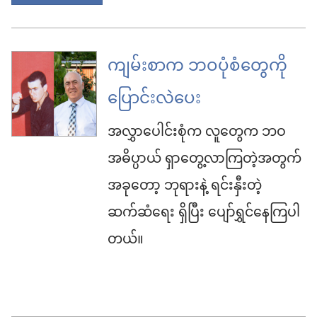
ကျမ်းစာက ဘဝပုံစံတွေကို
ပြောင်းလဲပေး
အလွှာပေါင်းစုံက လူတွေက ဘဝ
အဓိပ္ပာယ် ရှာတွေ့လာကြတဲ့အတွက်
အခုတော့ ဘုရားနဲ့ ရင်းနှီးတဲ့
ဆက်ဆံရေး ရှိပြီး ပျော်ရွှင်နေကြပါ
တယ်။