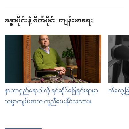
ခန္ဓာပိုင်းနဲ့ စိတ်ပိုင်း ကျန်းမာရေး
နာတာရှည်ရောဂါကို ရင်ဆိုင်ဖြေရှင်းရာမှာ
ထိတွေ့ခြ
သမ္မာကျမ်းစာက ကူညီပေးနိုင်သလား။