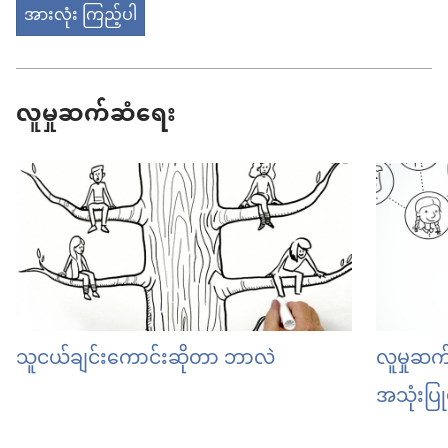
အားလုံး ကြည့်ပါ
လူမှုဆက်ဆံရေး
သူငယ်ချင်းကောင်းဆိုတာ ဘာလဲ
လူမှုဆက်
အသုံးပြု