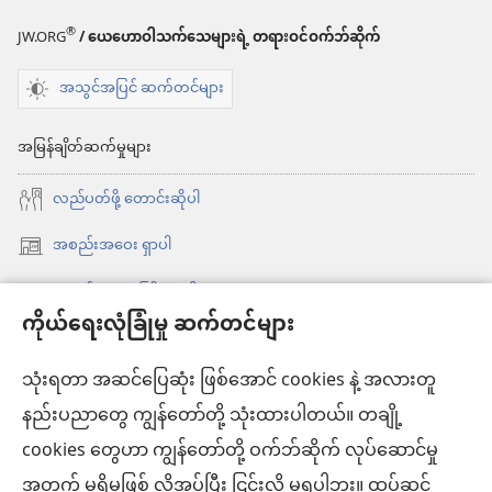
®
JW.ORG
/ ယေဟောဝါသက်သေများရဲ့ တရားဝင်ဝက်ဘ်ဆိုက်
အသွင်အပြင် ဆက်တင်များ
အမြန်ချိတ်ဆက်မှုများ
လည်ပတ်ဖို့ တောင်းဆိုပါ
အစည်းအဝေး ရှာပါ
(window
အသစ်
အစည်းအဝေးကြီး ရှာပါ
(window
ဖွ
ကိုယ်ရေးလုံခြုံမှု ဆက်တင်များ
အသစ်
အသစ် တင်ထားရာများ
င့်
ဖွ
နေ
သုံးရတာ အဆင်ပြေဆုံး ဖြစ်အောင် cookies နဲ့ အလားတူ
ဗီဒီယိုများ
င့်
ပါ
နည်းပညာတွေ ကျွန်တော်တို့ သုံးထားပါတယ်။ တချို့
နေ
ရှာဖွေပါ
တယ်)
ပါ
cookies တွေဟာ ကျွန်တော်တို့ ဝက်ဘ်ဆိုက် လုပ်ဆောင်မှု
တယ်)
အတွက် မရှိမဖြစ် လိုအပ်ပြီး ငြင်းလို့ မရပါဘူး။ ထပ်ဆင့်
အလှူငွေ