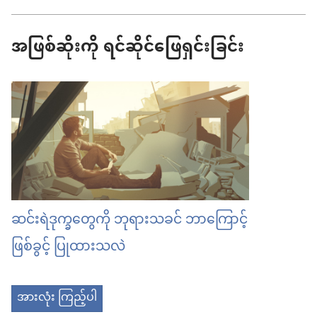
အဖြစ်ဆိုးကို ရင်ဆိုင်ဖြေရှင်းခြင်း
ဆင်းရဲဒုက္ခတွေကို ဘုရားသခင် ဘာကြောင့်
ဖြစ်ခွင့် ပြုထားသလဲ
အားလုံး ကြည့်ပါ