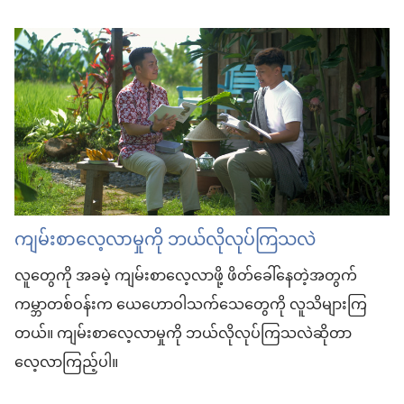
ကျမ်းစာလေ့လာမှုကို ဘယ်လိုလုပ်ကြသလဲ
လူတွေကို အခမဲ့ ကျမ်းစာလေ့လာဖို့ ဖိတ်ခေါ်နေတဲ့အတွက်
ကမ္ဘာတစ်ဝန်းက ယေဟောဝါသက်သေတွေကို လူသိများကြ
တယ်။ ကျမ်းစာလေ့လာမှုကို ဘယ်လိုလုပ်ကြသလဲဆိုတာ
လေ့လာကြည့်ပါ။