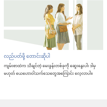
လည်ပတ်ဖို့ တောင်းဆိုပါ
ကျမ်းစာထဲက သိချင်တဲ့ မေးခွန်းတစ်ခုကို ဆွေးနွေးပါ၊ ဒါမှ
မဟုတ် ယေဟောဝါသက်သေတွေအကြောင်း လေ့လာပါ။