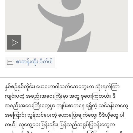
ဗီ
စာတန်းထိုး ပိတ်ပါ
ဒီ
ယို
နှစ်စဉ်နှစ်တိုင်း၊ ယေဟောဝါသက်သေတွေဟာ သုံးရက်ကြာ
ဖွ
ကျင်းပတဲ့ အစည်းအဝေးကြီးမှာ အတူ စုဝေးကြတယ်။ ဒီ
အစည်းအဝေးကြီးတွေမှာ ကျမ်းစာကနေ ရရှိတဲ့ သင်ခန်းစာတွေ
င့်
အကြောင်း သွန်သင်ပေးတဲ့ ဟောပြောချက်တွေ၊ ဗီဒီယိုတွေ ပါ
တယ်။ လူတွေ့မေးမြန်းခန်း၊ ပြန်လည်သရုပ်ပြခန်းတွေက