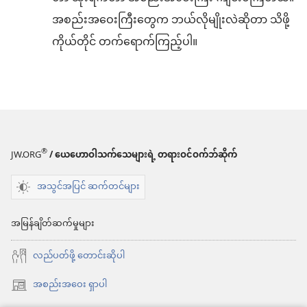
အစည်းအဝေးကြီးတွေက ဘယ်လိုမျိုးလဲဆိုတာ သိဖို့
ကိုယ်တိုင် တက်ရောက်ကြည့်ပါ။
®
JW.ORG
/ ယေဟောဝါသက်သေများရဲ့ တရားဝင်ဝက်ဘ်ဆိုက်
အသွင်အပြင် ဆက်တင်များ
အမြန်ချိတ်ဆက်မှုများ
လည်ပတ်ဖို့ တောင်းဆိုပါ
အစည်းအဝေး ရှာပါ
(window