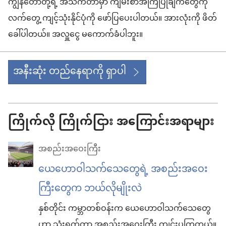
ကျွန်တော်တို့ရဲ့ အသက်တာမှာ ကျမ်းစာအကြံပြုချက်တွေကို
လက်တွေ့ ကျင့်သုံးနိုင်ပုံကို ဖော်ပြပေးပါတယ်။ အားလုံးကို ဖိတ်
ခေါ်ပါတယ်။ အလှူငွေ မကောက်ခံပါဘူး။
အနီးဆုံး တည်နေရာကို ရှာပါ
(window
အသစ်
ဖွ
ကြိုက်လို ကြိုက်ငြား အကြောင်းအရာများ
င့်
နေ
အစည်းအဝေးကြီး
ပါ
ယေဟောဝါသက်သေတွေရဲ့ အစည်းအဝေး
တယ်)
ကြီးတွေက ဘယ်လိုမျိုးလဲ
နှစ်တိုင်း ကမ္ဘာတစ်ဝန်းက ယေဟောဝါသက်သေတွေ
ဟာ သုံးရက်တာ အစည်းအဝေးကြီး ကျင်းပကြတယ်။