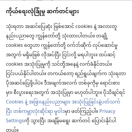
အသစ်
အစည်းအဝေးကြီး ရှာပါ
(window
ဖွ
ကိုယ်ရေးလုံခြုံမှု ဆက်တင်များ
အသစ်
အသစ် တင်ထားရာများ
င့်
ဖွ
နေ
သုံးရတာ အဆင်ပြေဆုံး ဖြစ်အောင် cookies နဲ့ အလားတူ
ဗီဒီယိုများ
င့်
ပါ
နည်းပညာတွေ ကျွန်တော်တို့ သုံးထားပါတယ်။ တချို့
နေ
ရှာဖွေပါ
တယ်)
ပါ
cookies တွေဟာ ကျွန်တော်တို့ ဝက်ဘ်ဆိုက် လုပ်ဆောင်မှု
တယ်)
အတွက် မရှိမဖြစ် လိုအပ်ပြီး ငြင်းလို့ မရပါဘူး။ ထပ်ဆင့်
အလှူငွေ
(window
cookies အသုံးပြုမှုကို သင်တို့အနေနဲ့ လက်ခံနိုင်တယ်။
အသစ်
ငြင်းပယ်နိုင်ပါတယ်။ တကယ်တော့ ရည်ရွယ်ချက်က သုံးရတာ
ကင်းမျှော်စင် အွန်လိုင်းစာကြည့်တိုက်™
ဖွ
(window
ပိုအဆင်ပြေဖို့ပါပဲ။ ဒီအချက်အလက် တစ်ခုကိုမှ ရောင်းစား
င့်
အသစ်
®
JW Hub
နေ
မှာ၊ စီးပွားရေးအတွက် အသုံးပြုမှာ မဟုတ်ပါဘူး။ ပိုသိချင်ရင်
(window
ဖွ
ပါ
အသစ်
င့်
Cookies နဲ့ အခြားနည်းပညာများ အသုံးပြုခြင်းနဲ့ပတ်သက်
တယ်)
ဖွ
နေ
ပြီး တစ်ကမ္ဘာလုံးဆိုင်ရာ မူဝါဒ
မှာ ဖတ်ကြည့်ပါ။
Privacy
င့်
ပါ
Settings
ကို သွားပြီး အချိန်မရွေး ဆက်တင် ပြောင်းနိုင်ပါ
Copyright
© 2026 Watch Tower Bible and Tract Society of Pennsylvania.
နေ
တယ်)
လိုက်နာရန် စည်းကမ်းများ
|
ကိုယ်ရေးလုံခြုံမှု မူဝါဒ
|
ကိုယ်ရေးလုံခြုံမှု ဆက်
တယ်။
ပါ