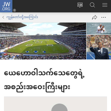
JW.ORG
Log
ဝ
JW.ORG
စာရ
in
က်
ရှာ
ကျွန်တော်တို့အကြောင်း
(window
ဘ်
ပါ
အသစ်
ဆိုက်
ဖွ
ဘာသာစကား
င့်
ကို
နေ
ပြောင်း
ပါ
ပါ
တယ်)
ယေဟောဝါသက်သေတွေရဲ့
အစည်းအဝေးကြီးများ