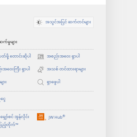
ပါ
အသွင်အပြင် ဆက်တင်များ
ဆက်မှုများ
်ဖို့ တောင်းဆိုပါ
အစည်းအဝေး ရှာပါ
(window
အသစ်
းအဝေးကြီး ရှာပါ
အသစ် တင်ထားရာများ
ဖွ
ုများ
ရှာဖွေပါ
င့်
နေ
ငွေ
ပါ
တယ်)
®
ျှော်စင် အွန်လိုင်း
JW Hub
(window
ည့်တိုက်™
အသစ်