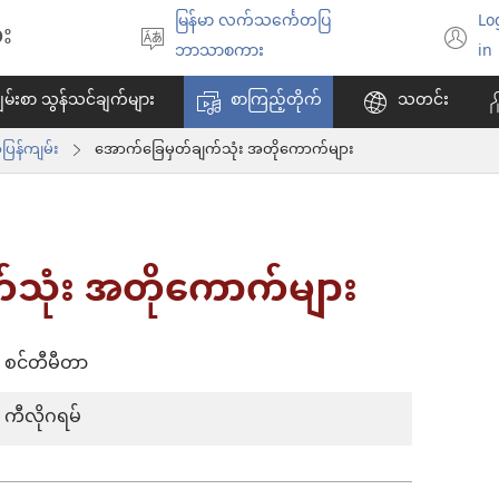
မြန်မာ လက်သင်္ကေတပြ
Lo
း
ဘာသာစကား
(
ဘာသာစကား
in
ရွေးချယ်
အ
မ်းစာ သွန်သင်ချက်များ
စာကြည့်တိုက်
သတင်း
ပါ
ဖွ
င့်
ြန်ကျမ်း
အောက်​ခြေ​မှတ်​ချက်​သုံး အတို​ကောက်​များ
န
ပါ
တ
်​သုံး အတို​ကောက်​များ
စင်​တီ​မီ​တာ
ကီ​လို​ဂရမ်