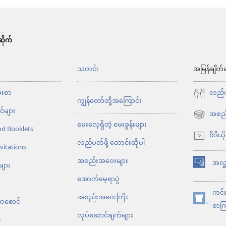
ိုက်
်
သတင်း
အမြန်ချိတ်
မ်းစာ
လည်ပတ
ကျွန်တော်တို့အကြောင်း
်များ
အစည်
(window
မေးလေ့ရှိတဲ့ မေးခွန်းများ
nd Booklets
အသစ်
ဗီဒီယိ
လည်ပတ်ဖို့ တောင်းဆိုပါ
ဖွ
vitations
င့်
အစည်းအဝေးများ
အလှူ
များ
(window
နေ
အောက်မေ့ရာပွဲ
အသစ်
ပါ
ကင်းမ
ဖွ
အစည်းအဝေးကြီး
တယ်)
စာစောင်
(window
စာကြ
င့်
လုပ်ဆောင်ချက်များ
အသစ်
း
နေ