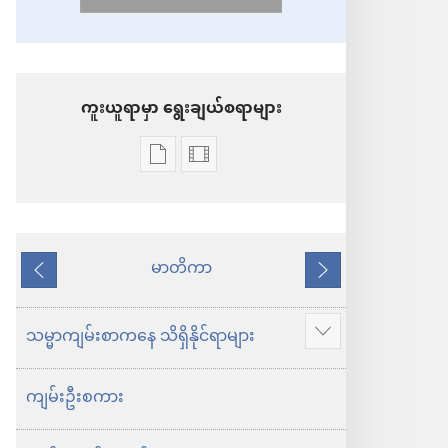
ကူးယူရာမှာ ရွေးချယ်စရာများ
စာပေ
ဗီဒီယို
ကူး
ကူး
ယူ
ယူ
ရာ
ရာ
မာတိကာ
နောက်သို့
ရှေ့
မှာ
မှာ
သို့
ရွေးချယ်
ရွေးချယ်
သမ္မာ​ကျမ်း​စာ​က​နေ သိ​ရှိ​နိုင်​ရာ​များ
ပို
စရာ
စရာ
ပြ
များ
များ
ကျမ်း​ဦး​စကား
ပါ
ကမ္ဘာ
ကမ္ဘာ