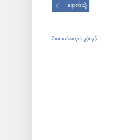
နောက်သို့
ဒီစာစောင်အတွက် မူပိုင်ခွင့်