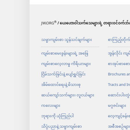
®
JW.ORG
/ ယေဟောဝါသက်သေများရဲ့ တရားဝင်ဝက်ဘ်ဆ
သမ္မာကျမ်းစာ သွန်သင်ချက်များ
စာကြည့်တိုက
ကျမ်းစာမေးခွန်းများရဲ့ အဖြေ
အွန်လိုင်း ကျ
ကျမ်းစာလေ့လာမှု ကိရိယာများ
စာအုပ်စာစောင
ငြိမ်သက်ခြင်းနဲ့ ပျော်ရွှင်ခြင်း
Brochures a
အိမ်ထောင်ရေး​နဲ့ မိသားစု
Tracts and In
ဆယ်ကျော်သက်များ၊ လူငယ်များ
ဆောင်းပါးတွဲ
ကလေးများ
မဂ္ဂဇင်းများ
ဘုရားကို ယုံကြည်ပါ
လေ့ကျင့်ခန်း
သိပ္ပံပညာနဲ့ သမ္မာကျမ်းစာ
အစီအစဉ်မျာ