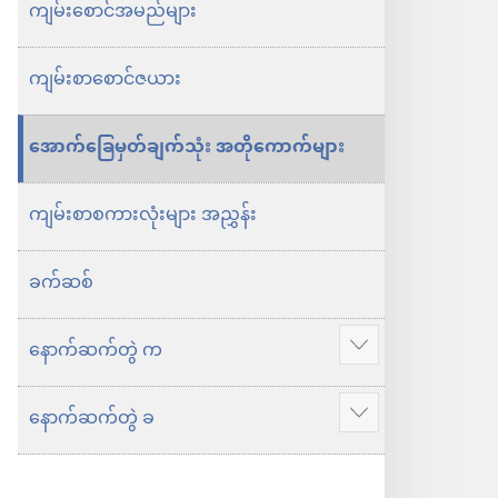
သစ်
သစ်
ကျမ်း​စောင်​အ​မည်​များ
ဘာသာ
ဘာသာ
ကျမ်း​စာ​စောင်​ဇ​ယား
ပြန်
ပြန်
ကျမ်း
ကျမ်း
အောက်​ခြေ​မှတ်​ချက်​သုံး အတို​ကောက်​များ
ကျမ်း​စာ​စကား​လုံး​များ​ အညွှန်း
ခက်​ဆစ်
နောက်​ဆက်​တွဲ က
ပို
ပြ
နောက်​ဆက်​တွဲ ခ
ပို
ပါ
ပြ