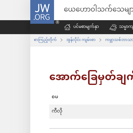
JW.ORG
ယေဟောဝါသက်သေမျာ
ပင်မစာမျက်နှာ
သမ္မာကျ
စာကြည့်တိုက်
အွန်လိုင်း ကျမ်းစာ
ကမ္ဘာသစ်ဘာသာပ
အောက်​ခြေ​မှတ်​ချက
စမ
ကီလို