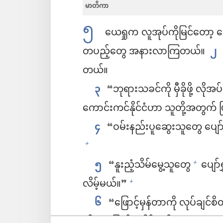
မာတိကာ
ယို
၅
ယေရှုက လူအုပ်ကိုမြင်တော့ တေ
တပည့်တွေ အနားလာကြတယ်။
၂
ဖွ
တယ်။
၃
“ဘုရားသခင်ကို မှီခိုဖို့ လိုအပ
င့်
ကောင်းကင်နိုင်ငံဟာ သူတို့အတွက် ဖ
၄
“ဝမ်းနည်းပူဆွေးသူတွေ ပျော်ရွှ
+
၅
“နူးညံ့သိမ်မွေ့သူတွေ
ပျော်
+
လိမ့်မယ်။”
+
၆
“ဖြောင့်မှန်တာကို လုပ်ချင်စိ
တို့ ဆန္ဒပြည့်ဝလိမ့်မယ်။
+