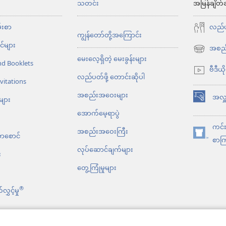
။
+
်
သတင်း
အမြန်ချိတ်
ားပဲ။
ဆားမှာ အငန်ဓာတ် မရှိတော့ရင် ပြန်
+
မ်းစာ
လည်ပတ
ကျွန်တော်တို့အကြောင်း
ွှင့်ပစ်ပြီး
အနင်းခံရရုံကလွဲလို့ ဘာမှ
+
်များ
အစည်
(window
မေးလေ့ရှိတဲ့ မေးခွန်းများ
nd Booklets
အသစ်
ဗီဒီယိ
လင်းပဲ။
တောင်ထိပ်မှာတည်တဲ့ မြို့ကို ထင်
+
လည်ပတ်ဖို့ တောင်းဆိုပါ
ဖွ
vitations
င့်
အစည်းအဝေးများ
ေက မီးခွက်ကိုထွန်းပြီး တောင်းနဲ့ အုပ်ထား
အလှူ
များ
(window
နေ
အောက်မေ့ရာပွဲ
ပဲ တင်ထားတတ်ကြတယ်။ ဒါမှ အိမ်သားအားလုံး
အသစ်
ပါ
ကင်းမ
ဖွ
အစည်းအဝေးကြီး
တယ်)
ခင်ဗျားတို့ရဲ့အလင်းကို လူတွေရှေ့မှာ လင်းစေ
စာစောင်
(window
စာကြ
င့်
လုပ်ဆောင်ချက်များ
တို့ရဲ့ အကျင့်ကောင်းကို
မြင်ပြီး
အသစ်
+
း
နေ
ဖွ
တွေ့ကြုံမှုများ
ပါ
န်းအသရေကို ချီးမွမ်းကြလိမ့်မယ်။
+
င့်
တယ်)
®
ွှင့်မှု
 ပရောဖက်ကျမ်းတွေကို ပယ်ဖျက်ဖို့လာ
နေ
ပါ
ာ။
၁၈
ကျွန်တော် မှန်တာကို ပြောမယ်။
+
တယ်)