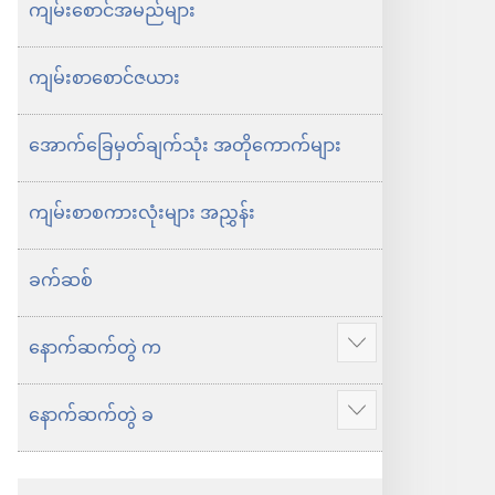
သစ်
သစ်
ကျမ်း​စောင်​အ​မည်​များ
ဘာသာ
ဘာသာ
ကျမ်း​စာ​စောင်​ဇ​ယား
ပြန်
ပြန်
ကျမ်း
ကျမ်း
အောက်​ခြေ​မှတ်​ချက်​သုံး အတို​ကောက်​များ
ကျမ်း​စာ​စကား​လုံး​များ​ အညွှန်း
ခက်​ဆစ်
နောက်​ဆက်​တွဲ က
ပို
ပြ
နောက်​ဆက်​တွဲ ခ
ပို
ပါ
ပြ