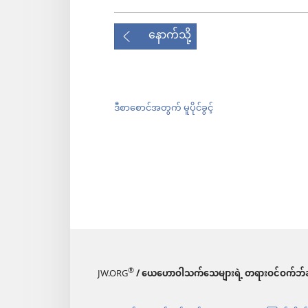
၇
“သနားကြင်နာတတ်သူတွေ
+
နောက်သို့
လိမ့်မယ်။
၈
“စိတ်ထားဖြူစင်သူတွေ
ပျေ
+
ရလိမ့်မယ်။
ဒီစာစောင်အတွက် မူပိုင်ခွင့်
၉
“ငြိမ်သက်မှုရှိအောင် လုပ်ဆ
‘ဘုရားသခင်ရဲ့သားတွေ’ လို့ အခေါ်
၁၀
“ဖြောင့်မှန်ရာကို လုပ်တဲ့အ
တယ်။ ကောင်းကင်နိုင်ငံဟာ သူတို့အ
၁၁
“ခင်ဗျားတို့ဟာ ကျွန်တော့်ကြေ
မှန် စွပ်စွဲခံရတဲ့အခါ ပျော်ရွှင်ချမ်း
®
JW.ORG
/ ယေဟောဝါသက်သေများရဲ့ တရားဝင်ဝက်ဘ်ဆ
မယ့်ဆုဟာ
ကြီးမြတ်တဲ့အတွက် ဝမ်
+