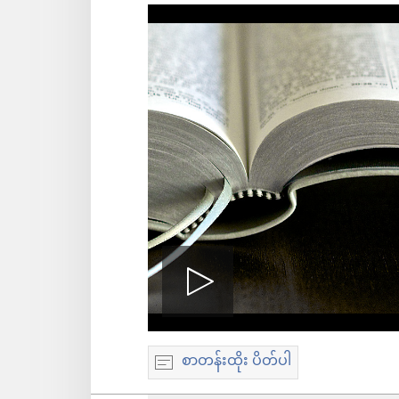
ဗီ
စာတန်းထိုး ပိတ်ပါ
ဒီ