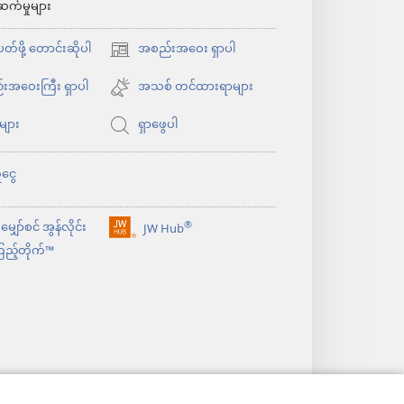
ဆက်မှုများ
်ဖို့ တောင်းဆိုပါ
အစည်းအဝေး ရှာပါ
(window
အသစ်
းအဝေးကြီး ရှာပါ
အသစ် တင်ထားရာများ
ဖွ
ုများ
ရှာဖွေပါ
င့်
နေ
ငွေ
ပါ
တယ်)
®
ျှော်စင် အွန်လိုင်း
JW Hub
(window
ည့်တိုက်™
အသစ်
ဖွ
င့်
နေ
ပါ
တယ်)