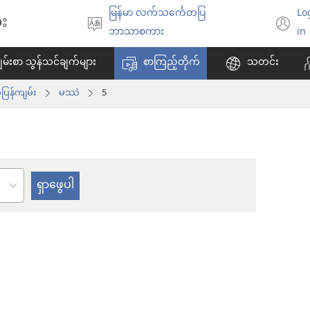
မြန်မာ လက်သင်္ကေတပြ
Lo
း
ဘာသာစကား
(
ဘာသာစကား
in
ရွေးချယ်
အ
မ်းစာ သွန်သင်ချက်များ
စာကြည့်တိုက်
သတင်း
ပါ
ဖွ
င့်
ြန်ကျမ်း
မဿဲ
5
န
ပါ
တ
်း