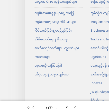
တွေလည်း ဒီလိုပဲ ညှဉ်းဆဲခံခဲ့ရတယ်
သမ္မာကျမ်းစာ သွန်သင်ချက်များ
စာကြည့်တိုက
၁၃
“ခင်ဗျားတို့ဟာ လောကရဲ့ဆ
ကျမ်းစာမေးခွန်းများရဲ့ အဖြေ
အွန်လိုင်း ကျ
ငန်အောင် လုပ်လို့ရသလား။ အပြင်ကို လ
ကျမ်းစာလေ့လာမှု ကိရိယာများ
စာအုပ်စာစောင
အသုံးမဝင်တော့ဘူး။
ငြိမ်သက်ခြင်းနဲ့ ပျော်ရွှင်ခြင်း
Brochures a
၁၄
“ခင်ဗျားတို့ဟာ လောကရဲ့အ
အိမ်ထောင်ရေး​နဲ့ မိသားစု
Tracts and In
ထင်ရှားရှား မြင်နိုင်တယ်။
၁၅
လူတွ
ဆယ်ကျော်သက်များ၊ လူငယ်များ
ဆောင်းပါးတွဲ
လေ့မရှိပါဘူး။ ဆီမီးတိုင်ပေါ်မှာ
ကလေးများ
မဂ္ဂဇင်းများ
အလင်းရမှာပေါ့။
၁၆
အဲဒီလိုပဲ 
+
ဘုရားကို ယုံကြည်ပါ
လေ့ကျင့်ခန်း
ကြပါ။
ဒါမှ တခြားသူတွေက ခင်ဗျား
+
သိပ္ပံပညာနဲ့ သမ္မာကျမ်းစာ
အစီအစဉ်မျာ
ကောင်းကင်မှာ စံမြန်းတဲ့ အဖရဲ့ ဘု
Indexes
JW ရုပ်သံထုတ်လ
၁၇
“ကျွန်တော်ဟာ ပညတ်ကျမ်း၊
ဗီဒီယိုများ
တာ မဟုတ်ဘူး။ ပြည့်စုံစေဖို့ လာတ