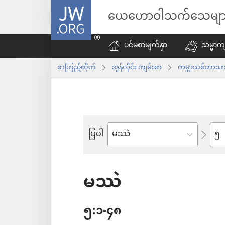
JW.ORG
ယေဟောဝါသက်သေမျာ
ပင်မစာမျက်နှာ
သမ္မာကျ
စာကြည့်တိုက်
အွန်လိုင်း ကျမ်းစာ
ကမ္ဘာသစ်ဘာသာပ
အခန
ပြပါ
ကျမ်း
စောင်
မဿဲ
၅:၁-၄၈