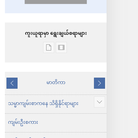
ကူးယူရာမှာ ရွေးချယ်စရာများ
စာပေ
ဗီဒီယို
ကူး
ကူး
ယူ
ယူ
ရာ
ရာ
မာတိကာ
နောက်သို့
ရှေ့
မှာ
မှာ
သို့
ရွေးချယ်
ရွေးချယ်
သမ္မာ​ကျမ်း​စာ​က​နေ သိ​ရှိ​နိုင်​ရာ​များ
ပို
စရာ
စရာ
ပြ
များ
များ
ကျမ်း​ဦး​စကား
ပါ
ကမ္ဘာ
ကမ္ဘာ