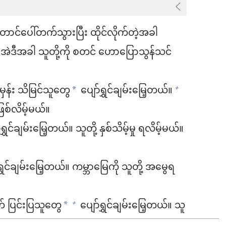
ာင်ပေါ်တက်သွားပြီး ထိုင်လိုက်တဲ့အခါ
အဲဒီအခါ သူတို့ကို စတင် ဟောပြောသွန်သင်
်မှန်း သိမြင်သူတွေ
ပျော်ရွှင်ချမ်းမြေ့တယ်။
+
*
ြစ်လိမ့်မယ်။
င်ချမ်းမြေ့တယ်။ သူတို့ နှစ်သိမ့်မှု ရလိမ့်မယ်။
ရွှင်ချမ်းမြေ့တယ်။ ကမ္ဘာမြေကို သူတို့ အမွေရ
တ် ပြင်းပြသူတွေ
ပျော်ရွှင်ချမ်းမြေ့တယ်။ သူ
+
*