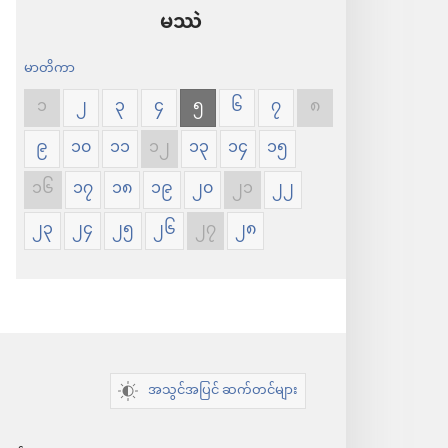
ပါ
မဿဲ
မာတိကာ
၁
၂
၃
၄
၅
၆
၇
၈
၉
၁၀
၁၁
၁၂
၁၃
၁၄
၁၅
၁၆
၁၇
၁၈
၁၉
၂၀
၂၁
၂၂
၂၃
၂၄
၂၅
၂၆
၂၇
၂၈
အသွင်အပြင် ဆက်တင်များ