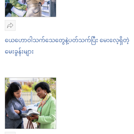
ဟော
က
ဝါ
နေ
ရဲ့
သင်ယူ
ဝေမျှ
မိတ်ဆွေ
ပါ​
ပါ
ယေဟောဝါသက်သေတွေနဲ့ပတ်သက်ပြီး မေးလေ့ရှိတဲ့
တွေ
—
ယေ
မေးခွန်းများ
ဆီ
လုပ်ဆောင်
ဟော
ကနေ
စရာ
ဝါ
သင်ယူ
သက်သေ
ပါ​
တွေ
—
နဲ့
လုပ်ဆောင်
ပတ်သက်
စရာ
ပြီး
မေး