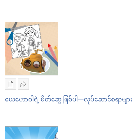
မိသားစု
အတွက်
အကူအညီ
စာပေ
ဝေမျှ
ကူး
ပါ
ယေဟောဝါရဲ့ မိတ်ဆွေ ဖြစ်ပါ—လုပ်ဆောင်စရာများ
ယူ
ယေ
ရာ
ဟော
မှာ
ဝါ
ရွေးချယ်
ရဲ့