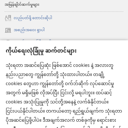
အမြန်ချိတ်ဆက်မှုများ
မြင်
ယောင်​
လည်ပတ်ဖို့ တောင်းဆိုပါ
ခံစား​
အစည်းအဝေး ရှာပါ
(window
ကြည့်​
အသစ်
အစည်းအဝေးကြီး ရှာပါ
ပါ
(window
ဖွ
ကိုယ်ရေးလုံခြုံမှု ဆက်တင်များ
အသစ်
အသစ် တင်ထားရာများ
င့်
ဖွ
နေ
သုံးရတာ အဆင်ပြေဆုံး ဖြစ်အောင် cookies နဲ့ အလားတူ
ဗီဒီယိုများ
င့်
ပါ
နည်းပညာတွေ ကျွန်တော်တို့ သုံးထားပါတယ်။ တချို့
နေ
ရှာဖွေပါ
တယ်)
ပါ
cookies တွေဟာ ကျွန်တော်တို့ ဝက်ဘ်ဆိုက် လုပ်ဆောင်မှု
တယ်)
အတွက် မရှိမဖြစ် လိုအပ်ပြီး ငြင်းလို့ မရပါဘူး။ ထပ်ဆင့်
အလှူငွေ
(window
cookies အသုံးပြုမှုကို သင်တို့အနေနဲ့ လက်ခံနိုင်တယ်။
အသစ်
ငြင်းပယ်နိုင်ပါတယ်။ တကယ်တော့ ရည်ရွယ်ချက်က သုံးရတာ
ကင်းမျှော်စင် အွန်လိုင်းစာကြည့်တိုက်™
ဖွ
(window
င့်
ပိုအဆင်ပြေဖို့ပါပဲ။ ဒီအချက်အလက် တစ်ခုကိုမှ ရောင်းစား
အသစ်
®
JW Hub
နေ