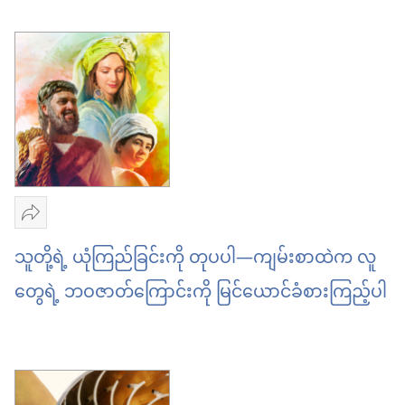
များ
အမေး
ဝေမျှ
ပါ
သူတို့ရဲ့ ယုံကြည်ခြင်းကို တုပ​ပါ​—ကျမ်းစာ​ထဲ​က လူ
သူ
တွေရဲ့ ဘဝ​ဇာတ်ကြောင်း​ကို မြင်ယောင်​ခံစား​ကြည့်​ပါ
တို့
ရဲ့
ယုံကြည်
ခြင်း