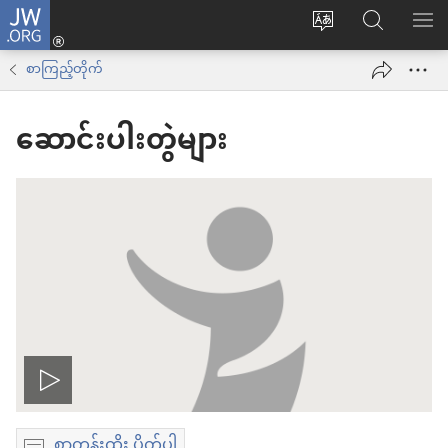
JW.ORG
Log
ဝ
JW.ORG
စာရ
in
က်
ရှာ
စာကြည့်တိုက်
(window
ဘ်
ပါ
အသစ်
ဆောင်းပါးတွဲများ
ဆိုက်
ဖွ
ဘာသာစကား
င့်
ကို
နေ
ပြောင်း
ပါ
ပါ
တယ်)
ဗီ
စာတန်းထိုး ပိတ်ပါ