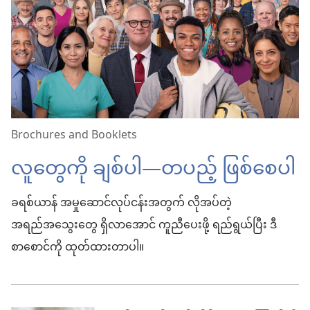
Brochures and Booklets
လူတွေကို ချစ်ပါ—တပည့် ဖြစ်စေပါ
ခရစ်ယာန် အမှုဆောင်လုပ်ငန်းအတွက် လိုအပ်တဲ့
အရည်အသွေးတွေ ရှိလာအောင် ကူညီပေးဖို့ ရည်ရွယ်ပြီး ဒီ
စာစောင်ကို ထုတ်ထားတာပါ။