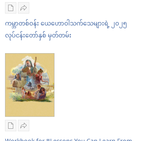
Courageously
စာပေ
ဝေမျှ
With
ကူး
ပါ
ကမ္ဘာတစ်ဝန်း ယေဟောဝါသက်သေများရဲ့ ၂၀၂၅
God”
ယူ
ကမ္ဘာ
လုပ်ငန်းတော်နှစ် မှတ်တမ်း
ရာ
တစ်ဝန်း
မှာ
ယေ
ရွေးချယ်
ဟော
စရာ
ဝါ
များ
သက်သေ
ကမ္ဘာ
များ
တစ်ဝန်း
ရဲ့
ယေ
၂၀၂၅
ဟော
လုပ်ငန်း
စာပေ
ဝေမျှ
ဝါ
တော်
ကူး
ပါ