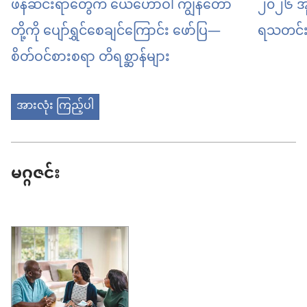
ဖန်ဆင်းရာတွေက ယေဟောဝါ ကျွန်တော်
၂၀၂၆ အု
တို့ကို ပျော်ရွှင်စေချင်ကြောင်း ဖော်ပြ—
ရသတင်း
စိတ်ဝင်စားစရာ တိရစ္ဆာန်များ
အားလုံး ကြည့်ပါ
မဂ္ဂဇင်း