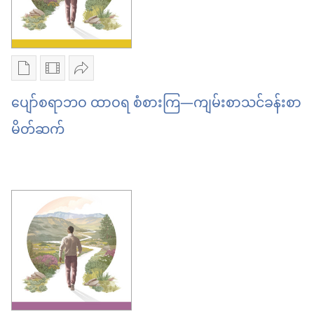
ဇွန် ၂၀၂၆
ဇွန် ၂၀၂၆
စာပေ
ဗီဒီယို
ဝေမျှ
ကူး
ကူး
ပါ
ပျော်စရာဘဝ ထာဝရ စံစားကြ​—ကျမ်းစာသင်ခန်းစာ
ယူ
ယူ
ပျော်
မိတ်ဆက်
ရာ
ရာ
စရာ
မှာ
မှာ
ဘဝ
ရွေးချယ်
ရွေးချယ်
ထာဝရ
စရာ
စရာ
စံစား
များ
များ
ကြ​
ပျော်
ပျော်
—
စရာ
စရာ
ကျမ်းစာ
ဘဝ
ဘဝ
သင်ခန်းစာ