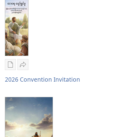
ရွေးချယ်
ရွေးချယ်
မှု
စရာ
စရာ
၂၀၂၆
များ
များ
ခရိုင်
ထာဝရ
ထာဝရ
အစည်းအဝေး
ပျော်
ပျော်
အစီအစဉ်
ရွှင်
ရွှင်
မှု
မှု
စာပေ
ဝေမျှ
၂၀၂၆
၂၀၂၆
ကူး
ပါ
2026 Convention Invitation
ခရိုင်
ခရိုင်
ယူ
2026
အစည်းအဝေး
အစည်းအဝေး
ရာ
Convention
အစီအစဉ်
အစီအစဉ်
မှာ
Invitation
ရွေးချယ်
စရာ