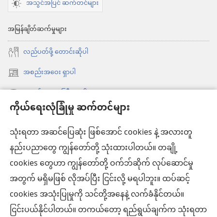
အသွင်အပြင် ဆက်တင်များ
အမြန်ချိတ်ဆက်မှုများ
လည်ပတ်ဖို့ တောင်းဆိုပါ
အစည်းအဝေး ရှာပါ
(window
အသစ်
အစည်းအဝေးကြီး ရှာပါ
(window
ဖွ
ကိုယ်ရေးလုံခြုံမှု ဆက်တင်များ
အသစ်
အသစ် တင်ထားရာများ
င့်
ဖွ
နေ
သုံးရတာ အဆင်ပြေဆုံး ဖြစ်အောင် cookies နဲ့ အလားတူ
ဗီဒီယိုများ
င့်
ပါ
နည်းပညာတွေ ကျွန်တော်တို့ သုံးထားပါတယ်။ တချို့
နေ
ရှာဖွေပါ
တယ်)
ပါ
cookies တွေဟာ ကျွန်တော်တို့ ဝက်ဘ်ဆိုက် လုပ်ဆောင်မှု
တယ်)
အတွက် မရှိမဖြစ် လိုအပ်ပြီး ငြင်းလို့ မရပါဘူး။ ထပ်ဆင့်
အလှူငွေ
(window
cookies အသုံးပြုမှုကို သင်တို့အနေနဲ့ လက်ခံနိုင်တယ်။
အသစ်
ငြင်းပယ်နိုင်ပါတယ်။ တကယ်တော့ ရည်ရွယ်ချက်က သုံးရတာ
ကင်းမျှော်စင် အွန်လိုင်းစာကြည့်တိုက်™
ဖွ
(window