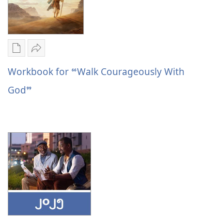
များ
2026
Convention
Invitation
စာပေ
ဝေမျှ
ကူး
ပါ
Workbook for “Walk Courageously With
ယူ
Workbook
God”
ရာ
for
မှာ
“Walk
ရွေးချယ်
Courageously
စရာ
With
များ
God”
Workbook
for
“Walk