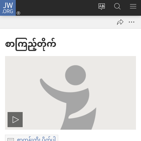
JW.ORG
Log
ဝ
JW.ORG
စာရ
in
က်
ရှာ
(window
ဘ်
ပါ
အသစ်
စာကြည့်တိုက်
ဆိုက်
ဖွ
ဘာသာစကား
င့်
ကို
နေ
ပြောင်း
ပါ
ပါ
တယ်)
ဗီ
စာတန်းထိုး ပိတ်ပါ