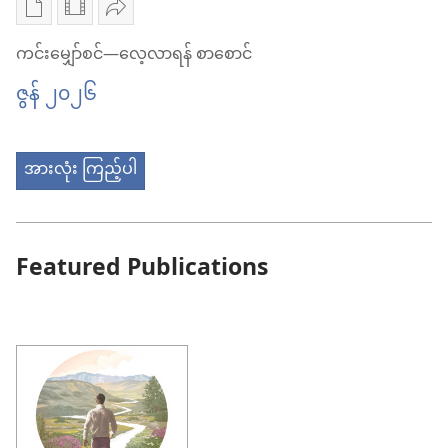
လေ့လာ
လေ့လာ
စာပေ
ဗီဒီယို
ဝေမျှ
ရန်
ရန်
ကူး
ကူး
ပါ
ကင်းမျှော်စင်—လေ့လာရန် စာစောင်
စာစောင်
စာစောင်
ယူ
ယူ
ကင်း
ဇွန် ၂၀၂၆
မေ ၂၀၂၆
မေ ၂၀၂၆
ရာ
ရာ
မျှော်စင်
မှာ
မှာ
—
အားလုံး ကြည့်ပါ
ရွေးချယ်
ရွေးချယ်
လေ့လာ
စရာ
စရာ
ရန်
များ
များ
စာစောင်
Featured Publications
ကင်း
ကင်း
ဇွန် ၂၀၂၆
မျှော်စင်
မျှော်စင်
—
—
လေ့လာ
လေ့လာ
ရန်
ရန်
စာစောင်
စာစောင်