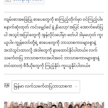
ဒီ
ယို
ကျမ်းစာအခြေပြု စာပေတွေကို စာကြည့်တိုက်မှာ ဝင်ကြည့်ပါ။
ဖွ
နောက်ဆုံးထုတ်
ကင်းမျှော်စင်
နဲ့
နိုးလော့!
အပြင် အောက်ဖော်ပြ
ပါ အသွင်အပြင်တွေကို အွန်လိုင်းပေါ်မှာ ဖတ်ပါ ဒါမှမဟုတ် ကူး
င့်
ယူပါ။ ကျွန်တော်တို့ရဲ့ စာပေတွေကို ဘာသာစကားများစွာနဲ့
အသံသွင်းထားလို့ အဲဒါတွေကို နားထောင်နိုင်ပါတယ်။ လက်
သင်္ကေတပြ ဘာသာစကားအပါအဝင် ဘာသာစကားများစွာနဲ့
တင်ထားတဲ့ ဗီဒီယိုတွေကို ကြည့်နိုင်၊ ကူးယူနိုင်ပါတယ်။
ဘာသာစကား
ရွေးချယ်
ပါ