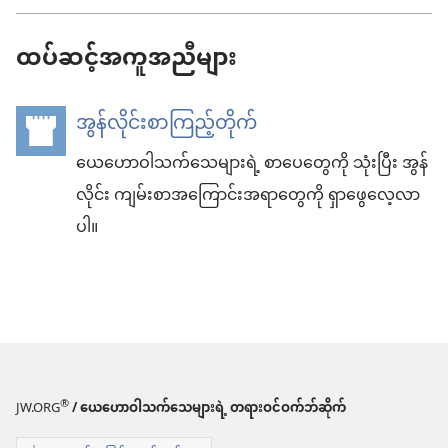
Bible”
ထပ်ဆင့်အကူအညီများ
အွန်လိုင်းစာကြည့်တိုက်
(window
အသစ်
ယေဟောဝါသက်သေများရဲ့ စာပေတွေကို သုံးပြီး အွန်
လိုင်း ကျမ်းစာအကြောင်းအရာတွေကို ရှာဖွေလေ့လာ
ဖွ
ပါ။
င့်
နေ
ပါ
တယ်)
®
JW.ORG
/ ယေဟောဝါသက်သေများရဲ့ တရားဝင်ဝက်ဘ်ဆိုက်