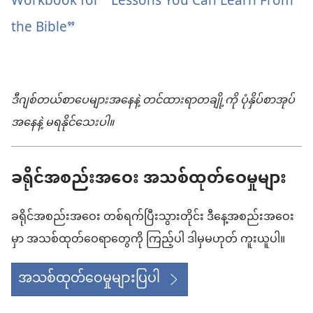
Workbook for “Lessons You Can Learn From
သက်သေ
နှစ်
ယူ
Workbook
the Bible”
များ
မှတ်တမ်း
ရာ
for
ရဲ့
မှာ
“Lessons
၂၀၂၅
ရွေးချယ်
You
လုပ်ငန်း
ဒီဂျစ်တယ်စာပေများအနေနဲ့ တင်ထားရာတချို့ကို ပုံနှိပ်စာအုပ်
စရာ
Can
တော်
အနေနဲ့ မရနိုင်သေးပါ။
များ
Learn
နှစ်
Workbook
From
မှတ်တမ်း
ခရိုင်​အစည်းအဝေး အသစ်​ထုတ်ဝေ​မှုများ
for
the
“Lessons
Bible”
ခရိုင်​အစည်းအဝေး တစ်ရက်ပြီး​သွား​တိုင်း ဒီနေ့​အစည်းအဝေး​
You
မှာ အသစ်​ထုတ်ဝေ​ရာတွေကို ကြည့်ပါ ဒါမှမဟုတ် ကူးယူပါ။
Can
Learn
အသစ်ထုတ်ဝေမှုများပြပါ
From
the