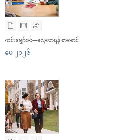
စာပေ
ဗီဒီယို
ဝေမျှ
ကူး
ကူး
ပါ
ကင်းမျှော်စင်—လေ့လာရန် စာစောင်
ယူ
ယူ
ကင်း
မေ ၂၀၂၆
ရာ
ရာ
မျှော်စင်
မှာ
မှာ
—
ရွေးချယ်
ရွေးချယ်
လေ့လာ
စရာ
စရာ
ရန်
များ
များ
စာစောင်
ကင်း
ကင်း
မေ ၂၀၂၆
မျှော်စင်
မျှော်စင်
—
—