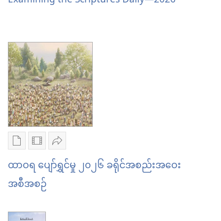
Examining the Scriptures Daily—2026
ကြ​
ကြ​
ပါ
ယူ
Examining
—
—
ရာ
the
ကျမ်းစာ
ကျမ်းစာ
မှာ
Scriptures
ကို
ကို
ရွေးချယ်
Daily
လေ့လာ
လေ့လာ
စရာ
—
သင်ယူ
သင်ယူ
များ
2026
ပါ
ပါ
Examining
the
Scriptures
စာပေ
ဗီဒီယို
ဝေမျှ
Daily
ကူး
ကူး
ပါ
ထာဝရ ပျော်ရွှင်မှု ၂၀၂၆ ခရိုင်အစည်းအဝေး
—
ယူ
ယူ
ထာဝရ
အစီအစဉ်
2026
ရာ
ရာ
ပျော်
မှာ
မှာ
ရွှင်