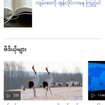
ကျမ်းစာကို အွန်လိုင်းကနေ ကြည့်ပါ
ဗီဒီယိုများ
2:05
17:46