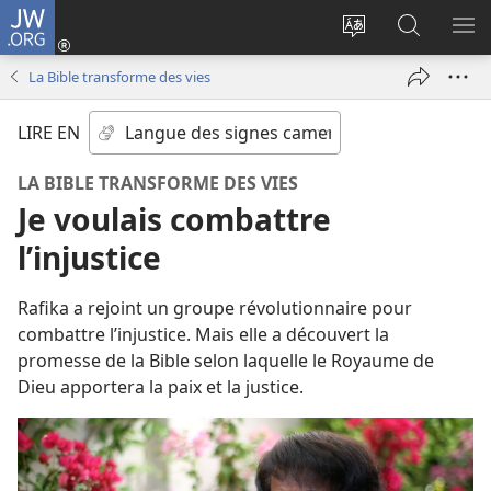
JW.ORG
Se
connecter
Changer
Recherch
AF
(ouvre
la
sur
LE
La Bible transforme des vies
une
langue
JW.ORG
ME
nouvelle
du
LIRE EN
fenêtre)
site
LA BIBLE TRANSFORME DES VIES
Je voulais combattre
l’injustice
Rafika a rejoint un groupe révolutionnaire pour
combattre l’injustice. Mais elle a découvert la
promesse de la Bible selon laquelle le Royaume de
Dieu apportera la paix et la justice.