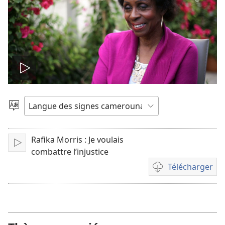
Lire
la
Choisir
une
vidéo
langue
Rafika Morris : Je voulais
Lire
combattre l’injustice
Télécharger
Options
de
téléchargement
des
vidéos