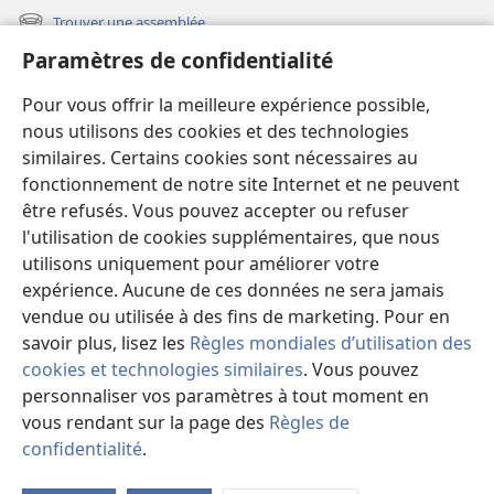
une
Trouver une assemblée
(ouvre
nouvelle
une
fenêtre)
Paramètres de confidentialité
Les nouveautés
nouvelle
fenêtre)
Vidéos
Pour vous offrir la meilleure expérience possible,
nous utilisons des cookies et des technologies
Rechercher
similaires. Certains cookies sont nécessaires au
fonctionnement de notre site Internet et ne peuvent
Dons
(ouvre
être refusés. Vous pouvez accepter ou refuser
une
l'utilisation de cookies supplémentaires, que nous
nouvelle
Bibliothèque en ligne
utilisons uniquement pour améliorer votre
(ouvre
fenêtre)
expérience. Aucune de ces données ne sera jamais
une
®
JW Hub
nouvelle
vendue ou utilisée à des fins de marketing. Pour en
(ouvre
fenêtre)
une
savoir plus, lisez les
Règles mondiales d’utilisation des
nouvelle
cookies et technologies similaires
. Vous pouvez
fenêtre)
personnaliser vos paramètres à tout moment en
vous rendant sur la page des
Règles de
Copyright
© 2026 Watch Tower Bible and Tract Society of Pennsylvania.
CONDITIONS D’UTILISATION
|
RÈGLES DE CONFIDENTIALITÉ
|
confidentialité
.
PARAMÈTRES DE CONFIDENTIALITÉ