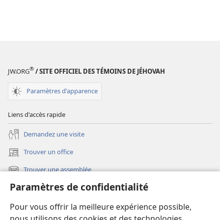
®
JW.ORG
/ SITE OFFICIEL DES TÉMOINS DE JÉHOVAH
Paramètres d'apparence
Liens d'accès rapide
Demandez une visite
Trouver un office
(ouvre
une
Trouver une assemblée
(ouvre
nouvelle
une
fenêtre)
Paramètres de confidentialité
Les nouveautés
nouvelle
fenêtre)
Vidéos
Pour vous offrir la meilleure expérience possible,
nous utilisons des cookies et des technologies