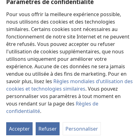
fenêtre)
Paramètres de confidentialité
Les nouveautés
nouvelle
fenêtre)
Vidéos
Pour vous offrir la meilleure expérience possible,
nous utilisons des cookies et des technologies
Rechercher
similaires. Certains cookies sont nécessaires au
fonctionnement de notre site Internet et ne peuvent
Dons
(ouvre
être refusés. Vous pouvez accepter ou refuser
une
l'utilisation de cookies supplémentaires, que nous
nouvelle
Bibliothèque en ligne
utilisons uniquement pour améliorer votre
(ouvre
fenêtre)
expérience. Aucune de ces données ne sera jamais
une
®
JW Hub
nouvelle
vendue ou utilisée à des fins de marketing. Pour en
(ouvre
fenêtre)
une
savoir plus, lisez les
Règles mondiales d’utilisation des
nouvelle
cookies et technologies similaires
. Vous pouvez
fenêtre)
personnaliser vos paramètres à tout moment en
vous rendant sur la page des
Règles de
Copyright
© 2026 Watch Tower Bible and Tract Society of Pennsylvania.
CONDITIONS D’UTILISATION
|
RÈGLES DE CONFIDENTIALITÉ
|
confidentialité
.
PARAMÈTRES DE CONFIDENTIALITÉ
Accepter
Refuser
Personnaliser