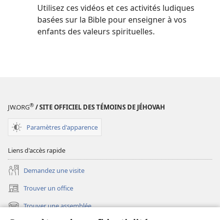
Utilisez ces vidéos et ces activités ludiques
basées sur la Bible pour enseigner à vos
enfants des valeurs spirituelles.
®
JW.ORG
/ SITE OFFICIEL DES TÉMOINS DE JÉHOVAH
Paramètres d'apparence
Liens d'accès rapide
Demandez une visite
Trouver un office
(ouvre
une
Trouver une assemblée
(ouvre
nouvelle
une