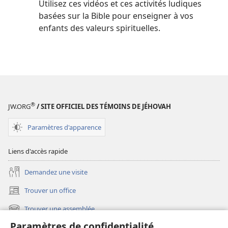
Utilisez ces vidéos et ces activités ludiques
basées sur la Bible pour enseigner à vos
enfants des valeurs spirituelles.
®
JW.ORG
/ SITE OFFICIEL DES TÉMOINS DE JÉHOVAH
Paramètres d'apparence
Liens d'accès rapide
Demandez une visite
Trouver un office
(ouvre
une
Trouver une assemblée
(ouvre
nouvelle
une
fenêtre)
Paramètres de confidentialité
Les nouveautés