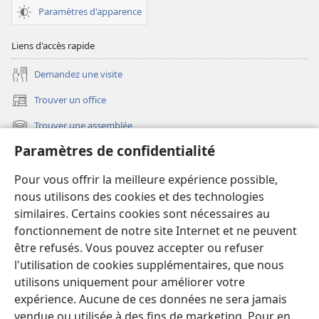
Paramètres d'apparence
Liens d'accès rapide
Demandez une visite
Trouver un office
(ouvre
une
Trouver une assemblée
(ouvre
nouvelle
une
fenêtre)
Paramètres de confidentialité
Les nouveautés
nouvelle
fenêtre)
Vidéos
Pour vous offrir la meilleure expérience possible,
nous utilisons des cookies et des technologies
Rechercher
similaires. Certains cookies sont nécessaires au
fonctionnement de notre site Internet et ne peuvent
Dons
(ouvre
être refusés. Vous pouvez accepter ou refuser
une
l'utilisation de cookies supplémentaires, que nous
nouvelle
Bibliothèque en ligne
utilisons uniquement pour améliorer votre
(ouvre
fenêtre)
expérience. Aucune de ces données ne sera jamais
une
®
JW Hub
nouvelle
vendue ou utilisée à des fins de marketing. Pour en
(ouvre