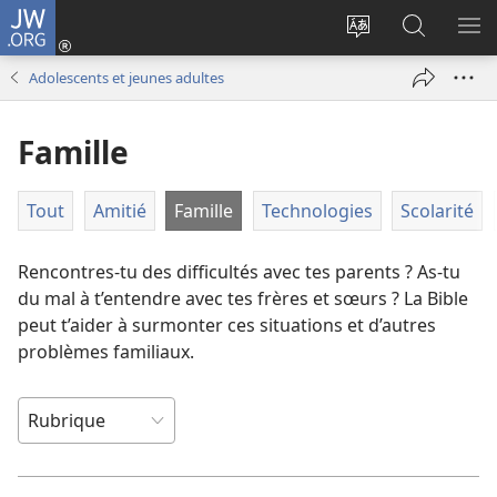
JW.ORG
Se
connecter
Changer
Recherch
AF
(ouvre
la
sur
LE
Adolescents et jeunes adultes
une
langue
JW.ORG
ME
nouvelle
du
Famille
fenêtre)
site
Tout
Amitié
Famille
Technologies
Scolarité
Rencontres-​tu des difficultés avec tes parents ? As-​tu
du mal à t’entendre avec tes frères et sœurs ? La Bible
peut t’aider à surmonter ces situations et d’autres
problèmes familiaux.