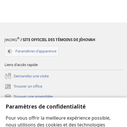
®
JW.ORG
/ SITE OFFICIEL DES TÉMOINS DE JÉHOVAH
Paramètres d'apparence
Liens d'accès rapide
Demandez une visite
Trouver un office
(ouvre
une
Trouver une assemblée
(ouvre
nouvelle
une
fenêtre)
Paramètres de confidentialité
Les nouveautés
nouvelle
fenêtre)
Vidéos
Pour vous offrir la meilleure expérience possible,
nous utilisons des cookies et des technologies