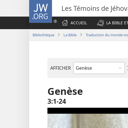
JW.ORG
Les Témoins de Jého
ACCUEIL
LA BIBLE E
Bibliothèque
La Bible
Traduction du monde nou
AFFICHER
Livre
de
la
Genèse
Bible
3
:
1-24