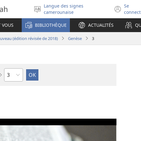
Langue des signes
Se
vah
Sélectionner
(ouv
camerounaise
connect
la
une
langue
nouv
T VOUS
BIBLIOTHÈQUE
ACTUALITÉS
QU
fenê
veau (édition révisée de 2018)
Genèse
3
Chapitre