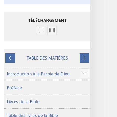
TÉLÉCHARGEMENT
Options
Options
de
de
téléchargement
téléchargement
des
des
TABLE DES MATIÈRES
publications
vidéos
Précédent
Suivant
numériques
La
La
Bible.
Introduction à la Parole de Dieu
Voir
Bible.
Traduction
plus
Traduction
du
Préface
de
du
monde
contenu
monde
nouveau
Livres de la Bible
nouveau
(édition
(édition
révisée
révisée
de
Table des livres de la Bible