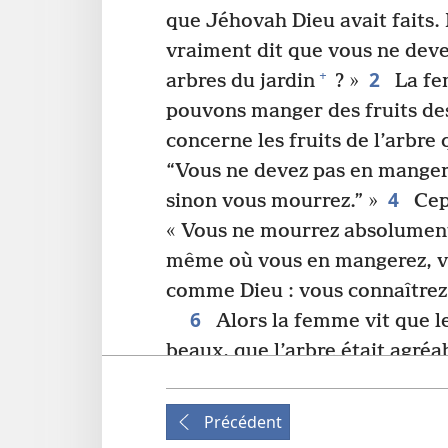
que Jéhovah Dieu avait faits. I
vraiment dit que vous ne deve
2
+
arbres du jardin
? »
La fe
pouvons manger des fruits des
concerne les fruits de l’arbre 
“Vous ne devez pas en manger,
4
sinon vous mourrez.” »
Cepe
« Vous ne mourrez absolumen
même où vous en mangerez, vo
comme Dieu : vous connaîtrez 
6
Alors la femme vit que le
beaux, que l’arbre était agréab
+
en mangea
. Puis elle en don
7
+
elle, et il en mangea
.
Alor
Précédent
et ils s’aperçurent qu’ils étaie