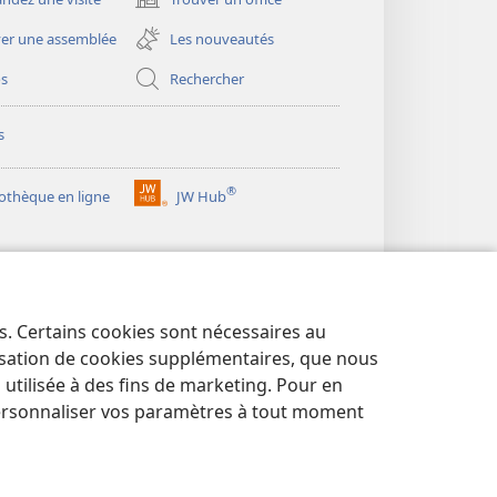
(ouvre
une
er une assemblée
Les nouveautés
nouvelle
fenêtre)
os
Rechercher
s
®
iothèque en ligne
JW Hub
(ouvre
une
nouvelle
fenêtre)
es. Certains cookies sont nécessaires au
lisation de cookies supplémentaires, que nous
tilisée à des fins de marketing. Pour en
ersonnaliser vos paramètres à tout moment
NTIALITÉ
|
PARAMÈTRES DE CONFIDENTIALITÉ