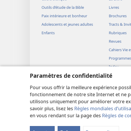
les animaux sauvages. Tu ramp
Outils d’étude de la Bible
Livres
la poussière tous les jours de t
Paix intérieure et bonheur
Brochures
+
+
entre toi
et la femme
, ent
Adolescents et jeunes adultes
Tracts & Invi
+
+
*
*
Enfants
Rubriques
. Il t’écrasera
la tête
, e
16
Revues
À la femme il dit : « J
Cahiers Vie e
ta grossesse ; c’est dans les 
Programme
des enfants. Tu désireras inten
Index
dominera. »
Paramètres de confidentialité
JW Télédiffu
17
*
Et à Adam
il dit : « P
Vidéos
femme et que tu as mangé du fr
Pour vous offrir la meilleure expérience possi
Musique
+
fonctionnement de notre site Internet et ne p
t’avais donné cet ordre
: “Tu
utilisons uniquement pour améliorer votre ex
+
maudit à cause de toi
. C’est
savoir plus, lisez les
Règles mondiales d’utilis
*
nourriture
tous les jours de 
en vous rendant sur la page des
Règles de con
Copyright
© 2026 Watch Tower Bible and Tract Soc
ronces et des chardons, et tu
19
champs.
Tu mangeras du 