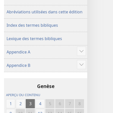
de
2018)
2018)
Abréviations utilisées dans cette édition
Index des termes bibliques
Lexique des termes bibliques
Appendice A
Voir
plus
Appendice B
de
Voir
contenu
plus
de
Genèse
contenu
APERÇU DU CONTENU
1
2
3
4
5
6
7
8