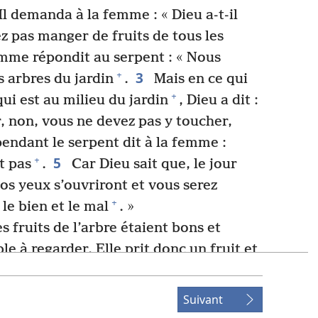
l demanda à la femme : « Dieu a-​t-​il
z pas manger de fruits de tous les
mme répondit au serpent : « Nous
3
+
 arbres du jardin
.
Mais en ce qui
+
qui est au milieu du jardin
, Dieu a dit :
 non, vous ne devez pas y toucher,
ndant le serpent dit à la femme :
5
+
t pas
.
Car Dieu sait que, le jour
s yeux s’ouvriront et vous serez
+
le bien et le mal
. »
s fruits de l’arbre étaient bons et
le à regarder. Elle prit donc un fruit et
na aussi à son mari, quand il fut avec
s leurs yeux à tous les deux s’ouvrirent
Suivant
nt nus. Ils cousirent donc des feuilles de