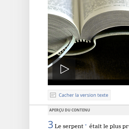
Lire
Cacher la version texte
la
APERÇU DU CONTENU
vidéo
3
+
Le serpent
était le plus p