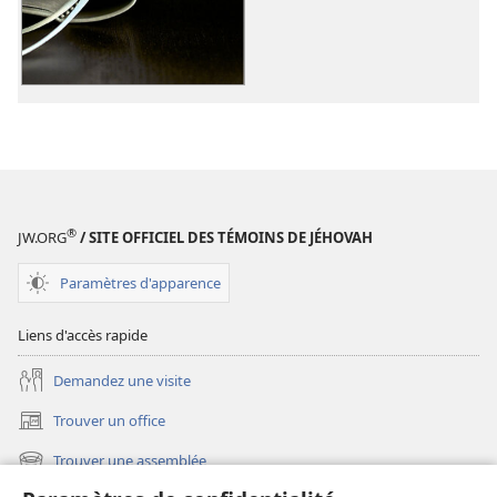
des
des
publications
vidéos
numériques
La
La
Bible.
Bible.
Traduction
Traduction
du
du
monde
monde
nouveau
nouveau
(édition
®
JW.ORG
/ SITE OFFICIEL DES TÉMOINS DE JÉHOVAH
(édition
révisée
révisée
de
Paramètres d'apparence
de
2018)
2018)
Liens d'accès rapide
Demandez une visite
Trouver un office
(ouvre
une
Trouver une assemblée
(ouvre
nouvelle
une
fenêtre)