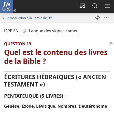
JW.ORG
Se
connecter
Changer
Recherch
AF
(ouvre
la
sur
LE
Introduction à la Parole de Dieu
une
langue
JW.ORG
ME
nouvelle
du
LIRE EN
fenêtre)
site
QUESTION 19
Quel est le contenu des livres
de la Bible ?
ÉCRITURES HÉBRAÏQUES (« ANCIEN
TESTAMENT »)
PENTATEUQUE (5 LIVRES) :
Genèse, Exode, Lévitique, Nombres, Deutéronome