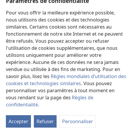
Paramètres de confidentialité
Les nouveautés
nouvelle
fenêtre)
Vidéos
Pour vous offrir la meilleure expérience possible,
nous utilisons des cookies et des technologies
Rechercher
similaires. Certains cookies sont nécessaires au
fonctionnement de notre site Internet et ne peuvent
Dons
(ouvre
être refusés. Vous pouvez accepter ou refuser
une
l'utilisation de cookies supplémentaires, que nous
nouvelle
Bibliothèque en ligne
utilisons uniquement pour améliorer votre
(ouvre
fenêtre)
une
expérience. Aucune de ces données ne sera jamais
®
JW Hub
nouvelle
vendue ou utilisée à des fins de marketing. Pour en
(ouvre
fenêtre)
une
savoir plus, lisez les
Règles mondiales d’utilisation des
nouvelle
cookies et technologies similaires
. Vous pouvez
fenêtre)
personnaliser vos paramètres à tout moment en
Copyright
© 2026 Watch Tower Bible and Tract Society of Pennsylvania.
vous rendant sur la page des
Règles de
CONDITIONS D’UTILISATION
|
RÈGLES DE CONFIDENTIALITÉ
|
confidentialité
.
M
PARAMÈTRES DE CONFIDENTIALITÉ
la
Accepter
Refuser
Personnaliser
ta
de