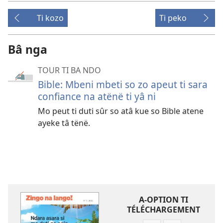
Ti kozo
Ti peko
Bâ nga
TOUR TI BA NDO
Bible: Mbeni mbeti so zo apeut ti sara
confiance na atënë ti yâ ni
Mo peut ti duti sûr so atâ kue so Bible atene
ayeke tâ tënë.
A-OPTION TI
TÉLÉCHARGEMENT