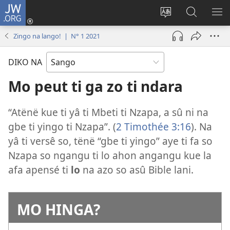
JW.ORG
Ti
connecté
Changé
Gingo
FA
(zi
yanga
aye
ME
Zingo na lango! | N° 1 2021
mbeni
ti
na
NI
fini
kodro
ndö
DIKO NA
page)
so
ti
ayeke
JW.ORG
Mo peut ti ga zo ti ndara
na
ndö
“Atënë kue ti yâ ti Mbeti ti Nzapa, a sû ni na
ti
gbe ti yingo ti Nzapa”. (
2 Timothée 3:16
). Na
site
yâ ti versê so, tënë “gbe ti yingo” aye ti fa so
ni
Nzapa so ngangu ti lo ahon angangu kue la
afa apensé ti
lo
na azo so asû Bible lani.
MO HINGA?