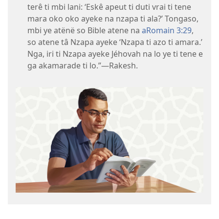
terê ti mbi lani: ‘Eskê apeut ti duti vrai ti tene
mara oko oko ayeke na nzapa ti ala?’ Tongaso,
mbi ye atënë so Bible atene na
aRomain 3:29
,
so atene tâ Nzapa ayeke ‘Nzapa ti azo ti amara.’
Nga, iri ti Nzapa ayeke Jéhovah na lo ye ti tene e
ga akamarade ti lo.”​—Rakesh.