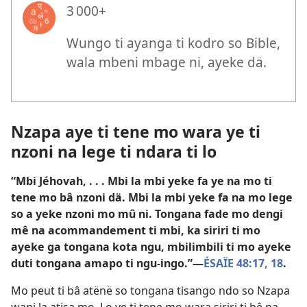
3 000+
Wungo ti ayanga ti kodro so Bible,
wala mbeni mbage ni, ayeke dä.
Nzapa aye ti tene mo wara ye ti
nzoni na lege ti ndara ti lo
“Mbi Jéhovah, . . . Mbi la mbi yeke fa ye na mo ti
tene mo bâ nzoni dä. Mbi la mbi yeke fa na mo lege
so a yeke nzoni mo mû ni. Tongana fade mo dengi
mê na acommandement ti mbi, ka siriri ti mo
ayeke ga tongana kota ngu, mbilimbili ti mo ayeke
duti tongana amapo ti ngu-ingo.”​—
ÉSAÏE 48:17, 18
.
Mo peut ti bâ atënë so tongana tisango ndo so Nzapa