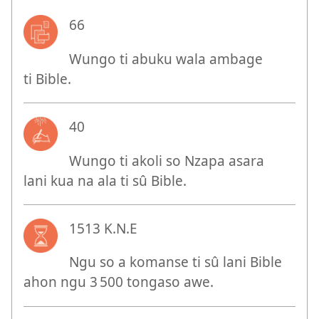
66
Wungo ti abuku wala ambage
ti Bible.
40
Wungo ti akoli so Nzapa asara
lani kua na ala ti sû Bible.
1513 K.N.E
Ngu so a komanse ti sû lani Bible
ahon ngu 3 500 tongaso awe.