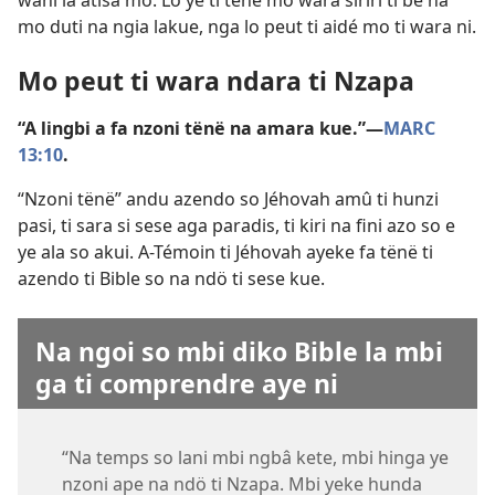
wani la atisa mo. Lo ye ti tene mo wara siriri ti bê na
mo duti na ngia lakue, nga lo peut ti aidé mo ti wara ni.
Mo peut ti wara ndara ti Nzapa
“A lingbi a fa nzoni tënë na amara kue.”​—
MARC
13:10
.
“Nzoni tënë” andu azendo so Jéhovah amû ti hunzi
pasi, ti sara si sese aga paradis, ti kiri na fini azo so e
ye ala so akui. A-Témoin ti Jéhovah ayeke fa tënë ti
azendo ti Bible so na ndö ti sese kue.
Na ngoi so mbi diko Bible la mbi
ga ti comprendre aye ni
“Na temps so lani mbi ngbâ kete, mbi hinga ye
nzoni ape na ndö ti Nzapa. Mbi yeke hunda