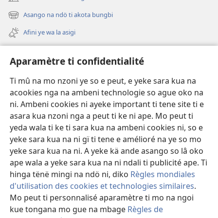
(zi
ti
ti
mbeni
gigi
gigi
Asango na ndö ti akota bungbi
(zi
fini
ti
ti
mbeni
page)
Afini ye wa la asigi
mo
mo
fini
page)
Avidéo
Aparamètre ti confidentialité
Videos with Audio Descriptions
Ti mû na mo nzoni ye so e peut, e yeke sara kua na
Gi
acookies nga na ambeni technologie so ague oko na
ni. Ambeni cookies ni ayeke important ti tene site ti e
A-offrande
(zi
asara kua nzoni nga a peut ti ke ni ape. Mo peut ti
mbeni
yeda wala ti ke ti sara kua na ambeni cookies ni, so e
fini
BIBLIOTHÈQUE NA NDÖ TI INTERNET
yeke sara kua na ni gï ti tene e amélioré na ye so mo
(zi
page)
yeke sara kua na ni. A yeke kä ande asango so lâ oko
mbeni
®
JW Hub
fini
ape wala a yeke sara kua na ni ndali ti publicité ape. Ti
(zi
page)
mbeni
hinga tënë mingi na ndö ni, diko
Règles mondiales
fini
d'utilisation des cookies et technologies similaires
.
page)
Mo peut ti personnalisé aparamètre ti mo na ngoi
kue tongana mo gue na mbage
Règles de
Copyright
© 2026 Watch Tower Bible and Tract Society of Pennsylvania.
LEGE TI SARA KUA NA NI
|
ARÈGLE TI CONFIDENTIALITÉ
|