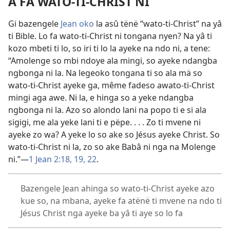
A FA WATO-TI-CHRIST NI
Gi bazengele
Jean oko
la asû tënë “wato-ti-Christ” na yâ
ti Bible. Lo fa wato-ti-Christ ni tongana nyen? Na yâ ti
kozo mbeti ti lo, so iri ti lo la ayeke na ndo ni, a tene:
“Amolenge so mbi ndoye ala mingi, so ayeke ndangba
ngbonga ni la. Na legeoko tongana ti so ala mä so
wato-ti-Christ ayeke ga, même fadeso awato-ti-Christ
mingi aga awe. Ni la, e hinga so a yeke ndangba
ngbonga ni la. Azo so alondo lani na popo ti e si ala
sigigi, me ala yeke lani ti e pëpe. . . . Zo ti mvene ni
ayeke zo wa? A yeke lo so ake so Jésus ayeke Christ. So
wato-ti-Christ ni la, zo so ake Babâ ni nga na Molenge
ni.”—
1 Jean 2:18, 19,
22
.
Bazengele Jean ahinga so wato-ti-Christ ayeke azo
kue so, na mbana, ayeke fa atënë ti mvene na ndo ti
Jésus Christ nga ayeke ba yâ ti aye so lo fa