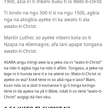
1900, azia iri ti mbeni buku ti lo
Wato-ti-Christ.
Ti londo na ngu 500 ti si na ngu 1500, agbia
nga na atogbia ayeke iri ka awato ti ala
awato-ti-Christ.
Martin Luther, so ayeke mbeni kota zo ti
Nzapa na Allemagne, afa lani apape tongana
awato-ti-Christ.
ASARA angu mingi awe la a yeke zia iri “wato-ti-Christ”
na ndo ti agbia nga na ndo ti afilm. Tongaso, a yeke na
lege ni ti hunda tere ti e na atënë so: Wato-ti-Christ ni
ayeke zo wa? Eskê tënë ni so abâ nga e laso? Biani,
kozo ndo so e doit ti komanse ti gi ti hinga kiringo
tënë ni dä ayeke na yâ ti Bible, ndali ti so tënë “wato-ti-
Christ” asigigi dä fani oku.