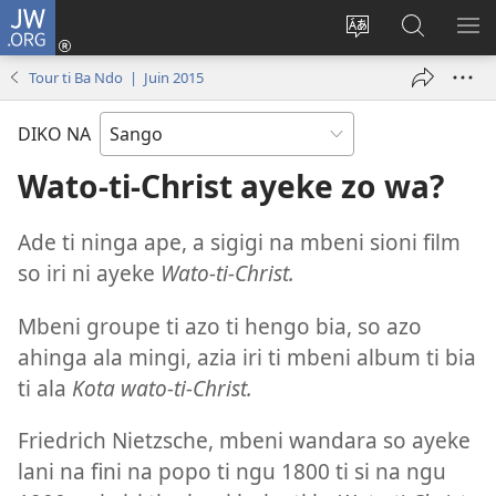
JW.ORG
Ti
connecté
Changé
Gingo
FA
(zi
yanga
aye
ME
Tour ti Ba Ndo | Juin 2015
mbeni
ti
na
NI
fini
kodro
ndö
DIKO NA
page)
so
ti
ayeke
JW.ORG
Wato-ti-Christ ayeke zo wa?
na
ndö
Ade ti ninga ape, a sigigi na mbeni sioni film
ti
so iri ni ayeke
Wato-ti-Christ.
site
ni
Mbeni groupe ti azo ti hengo bia, so azo
ahinga ala mingi, azia iri ti mbeni album ti bia
ti ala
Kota wato-ti-Christ.
Friedrich Nietzsche, mbeni wandara so ayeke
lani na fini na popo ti ngu 1800 ti si na ngu