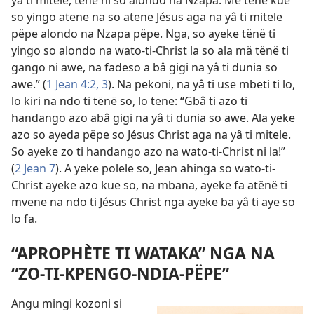
so yingo atene na so atene Jésus aga na yâ ti mitele
pëpe alondo na Nzapa pëpe. Nga, so ayeke tënë ti
yingo so alondo na wato-ti-Christ la so ala mä tënë ti
gango ni awe, na fadeso a bâ gigi na yâ ti dunia so
awe.” (
1 Jean 4:2, 3
). Na pekoni, na yâ ti use mbeti ti lo,
lo kiri na ndo ti tënë so, lo tene: “Gbâ ti azo ti
handango azo abâ gigi na yâ ti dunia so awe. Ala yeke
azo so ayeda pëpe so Jésus Christ aga na yâ ti mitele.
So ayeke zo ti handango azo na wato-ti-Christ ni la!”
(
2 Jean 7
). A yeke polele so, Jean ahinga so wato-ti-
Christ ayeke azo kue so, na mbana, ayeke fa atënë ti
mvene na ndo ti Jésus Christ nga ayeke ba yâ ti aye so
lo fa.
“APROPHÈTE TI WATAKA” NGA NA
“ZO-TI-KPENGO-NDIA-PËPE”
Angu mingi kozoni si