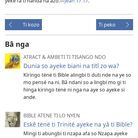
yeke fa ti handa na azo.—
Jean 17:17
.
Ti kozo
Ti peko
Bâ nga
ATRACT & AMBETI TI TISANGO NDO
Dunia so ayeke biani na tïtî zo wa?
Kiringo tënë ti Bible alingbi ti duti nde na ye so
mo pensé na ni. Bâ ndani so a lingbi mo gi ti
hinga kiringo tënë ni nga na aye so ayeke si
ande.
BIBLE ATENE TI LO NYEN
Eskê tënë ti Trinité ayeke na yâ ti Bible?
Mingi ti abungbi ti nzapa afa so Nzapa ayeke