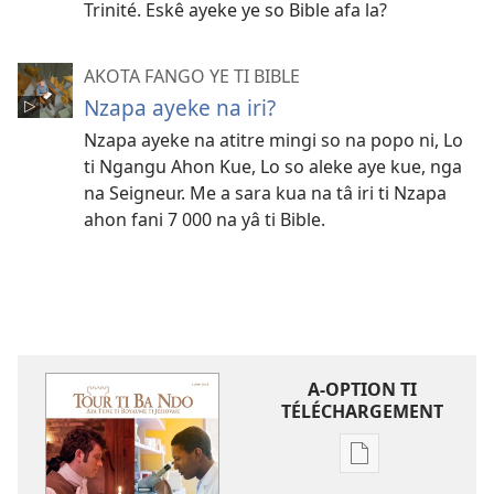
Trinité. Eskê ayeke ye so Bible afa la?
AKOTA FANGO YE TI BIBLE
Nzapa ayeke na iri?
Nzapa ayeke na atitre mingi so na popo ni, Lo
ti Ngangu Ahon Kue, Lo so aleke aye kue, nga
na Seigneur. Me a sara kua na tâ iri ti Nzapa
ahon fani 7 000 na yâ ti Bible.
A-OPTION TI
TÉLÉCHARGEMENT
A-
option