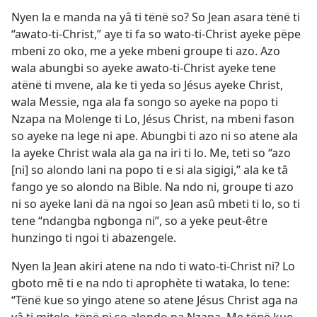
Nyen la e manda na yâ ti tënë so? So Jean asara tënë ti
“awato-ti-Christ,” aye ti fa so wato-ti-Christ ayeke pëpe
mbeni zo oko, me a yeke mbeni groupe ti azo. Azo
wala abungbi so ayeke awato-ti-Christ ayeke tene
atënë ti mvene, ala ke ti yeda so Jésus ayeke Christ,
wala Messie, nga ala fa songo so ayeke na popo ti
Nzapa na Molenge ti Lo, Jésus Christ, na mbeni fason
so ayeke na lege ni ape. Abungbi ti azo ni so atene ala
la ayeke Christ wala ala ga na iri ti lo. Me, teti so “azo
[ni] so alondo lani na popo ti e si ala sigigi,” ala ke tâ
fango ye so alondo na Bible. Na ndo ni, groupe ti azo
ni so ayeke lani dä na ngoi so Jean asû mbeti ti lo, so ti
tene “ndangba ngbonga ni”, so a yeke peut-être
hunzingo ti ngoi ti abazengele.
Nyen la Jean akiri atene na ndo ti wato-ti-Christ ni? Lo
gboto mê ti e na ndo ti aprophète ti wataka, lo tene:
“Tënë kue so yingo atene so atene Jésus Christ aga na
yâ ti mitele, tënë ni so alondo na Nzapa. Me tënë kue