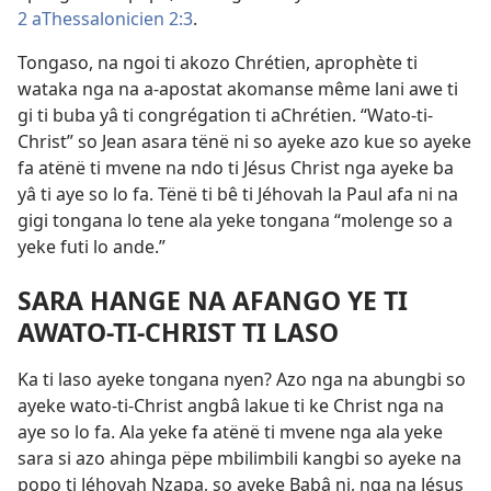
2 aThessalonicien 2:3
.
Tongaso, na ngoi ti akozo Chrétien, aprophète ti
wataka nga na a-apostat akomanse même lani awe ti
gi ti buba yâ ti congrégation ti aChrétien. “Wato-ti-
Christ” so Jean asara tënë ni so ayeke azo kue so ayeke
fa atënë ti mvene na ndo ti Jésus Christ nga ayeke ba
yâ ti aye so lo fa. Tënë ti bê ti Jéhovah la Paul afa ni na
gigi tongana lo tene ala yeke tongana “molenge so a
yeke futi lo ande.”
SARA HANGE NA AFANGO YE TI
AWATO-TI-CHRIST TI LASO
Ka ti laso ayeke tongana nyen? Azo nga na abungbi so
ayeke wato-ti-Christ angbâ lakue ti ke Christ nga na
aye so lo fa. Ala yeke fa atënë ti mvene nga ala yeke
sara si azo ahinga pëpe mbilimbili kangbi so ayeke na
popo ti Jéhovah Nzapa, so ayeke Babâ ni, nga na Jésus