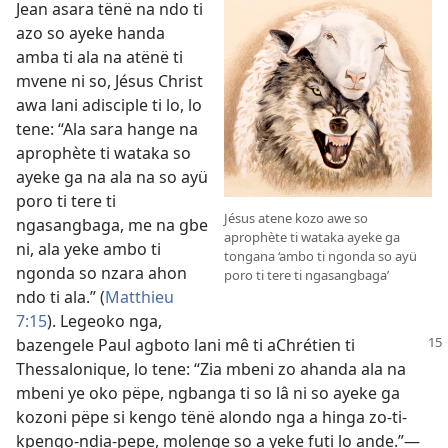
Jean asara tënë na ndo ti
azo so ayeke handa
amba ti ala na atënë ti
mvene ni so, Jésus Christ
awa lani adisciple ti lo, lo
tene: “Ala sara hange na
aprophète ti wataka so
ayeke ga na ala na so ayü
poro ti tere ti
Jésus atene kozo awe so
ngasangbaga, me na gbe
aprophète ti wataka ayeke ga
ni, ala yeke ambo ti
tongana ‘ambo ti ngonda so ayü
ngonda so nzara ahon
poro ti tere ti ngasangbaga’
ndo ti ala.” (
Matthieu
7:15
). Legeoko nga,
bazengele
Paul agboto lani mê ti aChrétien ti
Thessalonique, lo tene: “Zia mbeni zo ahanda ala na
mbeni ye oko pëpe, ngbanga ti so lâ ni so ayeke ga
kozoni pëpe si kengo tënë alondo nga a hinga zo-ti-
kpengo-ndia-pepe, molenge so a yeke futi lo ande.”—