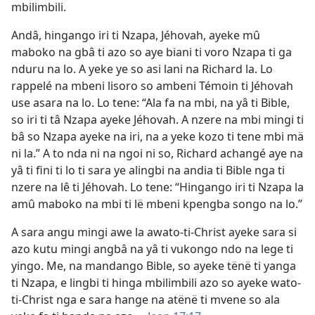
mbilimbili.
Andâ, hingango iri ti Nzapa, Jéhovah, ayeke mû
maboko na gbâ ti azo so aye biani ti voro Nzapa ti ga
nduru na lo. A yeke ye so asi lani na Richard la. Lo
rappelé na mbeni lisoro so ambeni Témoin ti Jéhovah
use asara na lo. Lo tene: “Ala fa na mbi, na yâ ti Bible,
so iri ti tâ Nzapa ayeke Jéhovah. A nzere na mbi mingi ti
bâ so Nzapa ayeke na iri, na a yeke kozo ti tene mbi mä
ni la.” A to nda ni na ngoi ni so, Richard achangé aye na
yâ ti fini ti lo ti sara ye alingbi na andia ti Bible nga ti
nzere na lê ti Jéhovah. Lo tene: “Hingango iri ti Nzapa la
amû maboko na mbi ti lë mbeni kpengba songo na lo.”
A sara angu mingi awe la awato-ti-Christ ayeke sara si
azo kutu mingi angbâ na yâ ti vukongo ndo na lege ti
yingo. Me, na mandango Bible, so ayeke tënë ti yanga
ti Nzapa, e lingbi ti hinga mbilimbili azo so ayeke wato-
ti-Christ nga e sara hange na atënë ti mvene so ala