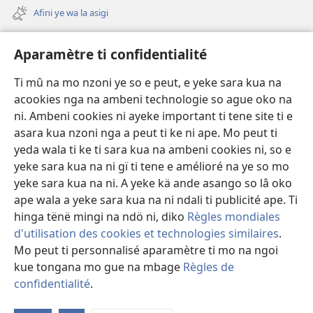
mbeni
page)
Afini ye wa la asigi
fini
page)
Avidéo
Aparamètre ti confidentialité
Videos with Audio Descriptions
Ti mû na mo nzoni ye so e peut, e yeke sara kua na
Gi
acookies nga na ambeni technologie so ague oko na
ni. Ambeni cookies ni ayeke important ti tene site ti e
A-offrande
(zi
asara kua nzoni nga a peut ti ke ni ape. Mo peut ti
mbeni
yeda wala ti ke ti sara kua na ambeni cookies ni, so e
fini
BIBLIOTHÈQUE NA NDÖ TI INTERNET
yeke sara kua na ni gï ti tene e amélioré na ye so mo
(zi
page)
yeke sara kua na ni. A yeke kä ande asango so lâ oko
mbeni
®
JW Hub
fini
ape wala a yeke sara kua na ni ndali ti publicité ape. Ti
(zi
page)
mbeni
hinga tënë mingi na ndö ni, diko
Règles mondiales
fini
d'utilisation des cookies et technologies similaires
.
page)
Mo peut ti personnalisé aparamètre ti mo na ngoi
Copyright
© 2026 Watch Tower Bible and Tract Society of Pennsylvania.
kue tongana mo gue na mbage
Règles de
LEGE TI SARA KUA NA NI
|
ARÈGLE TI CONFIDENTIALITÉ
|
confidentialité
.
Fa
APARAMÈTRE TI CONFIDENTIALITÉ
ali