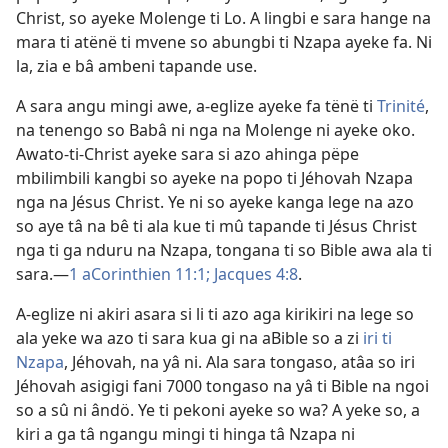
Christ, so ayeke Molenge ti Lo. A lingbi e sara hange na
mara ti atënë ti mvene so abungbi ti Nzapa ayeke fa. Ni
la, zia e bâ ambeni tapande use.
A sara angu mingi awe, a-eglize ayeke fa tënë ti
Trinité
,
na tenengo so Babâ ni nga na Molenge ni ayeke oko.
Awato-ti-Christ ayeke sara si azo ahinga pëpe
mbilimbili kangbi so ayeke na popo ti Jéhovah Nzapa
nga na Jésus Christ. Ye ni so ayeke kanga lege na azo
so aye tâ na bê ti ala kue ti mû tapande ti Jésus Christ
nga ti ga nduru na Nzapa, tongana ti so Bible awa ala ti
sara.—
1 aCorinthien 11:1;
Jacques 4:8
.
A-eglize ni akiri asara si li ti azo aga kirikiri na lege so
ala yeke wa azo ti sara kua gi na aBible so a zi
iri ti
Nzapa
, Jéhovah, na yâ ni. Ala sara tongaso, atâa so iri
Jéhovah asigigi fani 7000 tongaso na yâ ti Bible na ngoi
so a sû ni ândö. Ye ti pekoni ayeke so wa? A yeke so, a
kiri a ga tâ ngangu mingi ti hinga tâ Nzapa ni