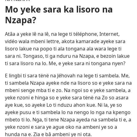
Mo yeke sara ka lisoro na
Nzapa?
Atâa a yeke lê na lê, na lege ti téléphone, Internet,
vidéo wala mbeni lettre, akota kamarade ayeke sara
lisoro lakue na popo ti ala tongana ala wara lege ti
sara ni. Tongaso, ti ga nduru na Nzapa, e bezoin lakue
ti sara lisoro na lo. Me, e yeke sara ni tongana nyen?
E lingbi ti sara tënë na Jéhovah na lege ti sambela. Me,
ti sambela Nzapa ayeke nde na lisoro so e yeke sara na
mbeni senge mba ti e zo. Na ngoi so e yeke sambela, a
yeke nzoni e hinga so e yeke sara tënë na Zo so asara
aye kue, so ayeke Lo ti nduzu ahon kue. Ni la, ye so
ayeke pusu e ti sambela lo na nengo lo nga na kpengo
mbeto ti lo. Nga, ti tene Nzapa ayeda na sambela ti e, a
yeke nzoni e sara ye ague oko na ambeni ye so a
hunda na e. Zia e bâ ambeni ye ni ota.