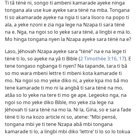
Ti tâ tënë ni, songo ti ambeni kamarade ayeke ninga
tongana ala use kue ayeke sara tënë na mba. Tongana
ti so akamarade ayeke na ngia ti sara lisoro na popo ti
ala, a yeke nzoni e zia nga lege na Nzapa ti sara tënë
na e. Nga, na ngoi so lo yeke sara tënë, a lingbi e mä lo.
Mo hinga tongana nyen la Nzapa ayeke sara tënë na e?
Laso, Jéhovah Nzapa ayeke sara “tënë” na e na lege ti
tënë ti lo, so ayeke na yâ ti Bible (
2 Timothée 3:16, 17
). E
tene tongaso ngbanga ti nyen? Na tapande, tara ti bâ
so mo wara mbeni lettre ti mbeni kota kamarade ti
mo. Na ngoi so mo yeke diko ni, a yeke kpa mo bâ mo
tene kamarade ti mo ni la angbâ ti sara tënë na mo,
atâa so lo yeke na tere ti mo ge ape. Legeoko nga, na
ngoi so mo yeke diko Bible, mo yeke zia lege na
Jéhovah ti sara tënë na mo la. Ni la, Gina, so e sara fade
tënë ti lo na kozo article ni so, atene: “Mbi pensé,
tongana mbi ye ti tene Nzapa abâ mbi tongana
kamarade ti lo, a lingbi mbi diko ‘lettre’ ti lo so lo tokua