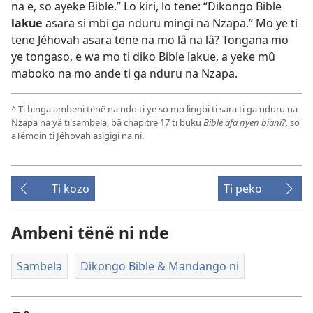
na e, so ayeke Bible.” Lo kiri, lo tene: “Dikongo Bible
lakue
asara si mbi ga nduru mingi na Nzapa.” Mo ye ti
tene Jéhovah asara tënë na mo lâ na lâ? Tongana mo
ye tongaso, e wa mo ti diko Bible lakue, a yeke mû
maboko na mo ande ti ga nduru na Nzapa.
^
Ti hinga ambeni tënë na ndo ti ye so mo lingbi ti sara ti ga nduru na
Nzapa na yâ ti sambela, bâ chapitre 17 ti buku
Bible afa nyen biani?,
so
aTémoin ti Jéhovah asigigi na ni.
Ti kozo
Ti peko
Ambeni tënë ni nde
Sambela
Dikongo Bible & Mandango ni