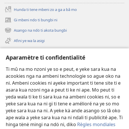
na
Nzapa
Hunda ti tene mbeni zo a ga a bâ mo
Gi mbeni ndo ti bungbi ni
(zi
mbeni
Asango na ndö ti akota bungbi
(zi
fini
mbeni
page)
Afini ye wa la asigi
fini
page)
Avidéo
Aparamètre ti confidentialité
Videos with Audio Descriptions
Ti mû na mo nzoni ye so e peut, e yeke sara kua na
Gi
acookies nga na ambeni technologie so ague oko na
ni. Ambeni cookies ni ayeke important ti tene site ti e
A-offrande
(zi
asara kua nzoni nga a peut ti ke ni ape. Mo peut ti
mbeni
yeda wala ti ke ti sara kua na ambeni cookies ni, so e
fini
BIBLIOTHÈQUE NA NDÖ TI INTERNET
yeke sara kua na ni gï ti tene e amélioré na ye so mo
(zi
page)
yeke sara kua na ni. A yeke kä ande asango so lâ oko
mbeni
®
JW Hub
fini
ape wala a yeke sara kua na ni ndali ti publicité ape. Ti
(zi
page)
mbeni
hinga tënë mingi na ndö ni, diko
Règles mondiales
fini