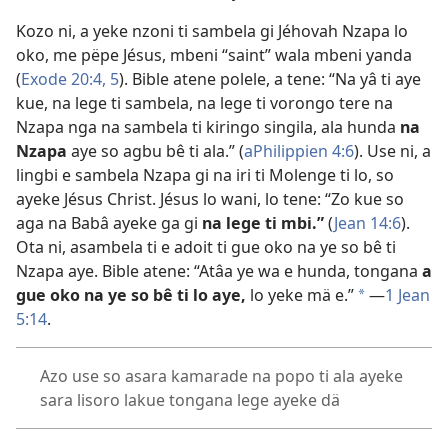
Kozo ni, a yeke nzoni ti sambela gi Jéhovah Nzapa lo
oko, me pëpe Jésus, mbeni “saint” wala mbeni yanda
(
Exode 20:4, 5
). Bible atene polele, a tene: “Na yâ ti aye
kue, na lege ti sambela, na lege ti vorongo tere na
Nzapa nga na sambela ti kiringo singila, ala hunda
na
Nzapa
aye so agbu bê ti ala.” (
aPhilippien 4:6
). Use ni, a
lingbi e sambela Nzapa gi na iri ti Molenge ti lo, so
ayeke Jésus Christ. Jésus lo wani, lo tene: “Zo kue so
aga na Babâ ayeke ga gi
na lege ti mbi.”
(
Jean 14:6
).
Ota ni, asambela ti e adoit ti gue oko na ye so bê ti
Nzapa aye. Bible atene: “Atâa ye wa e hunda, tongana
a
gue oko na ye so bê ti lo aye,
lo yeke mä e.”
—
1 Jean
*
5:14
.
Azo use so asara kamarade na popo ti ala ayeke
sara lisoro lakue tongana lege ayeke dä