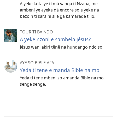
A yeke kota ye ti mä yanga ti Nzapa, me
ambeni ye ayeke dä encore so e yeke na
bezoin ti sara ni si e ga kamarade ti lo.
TOUR TI BA NDO
A yeke nzoni e sambela Jésus?
Jésus wani akiri tënë na hundango ndo so.
AYE SO BIBLE AFA
Yeda ti tene e manda Bible na mo
Yeda ti tene mbeni zo amanda Bible na mo
senge senge.