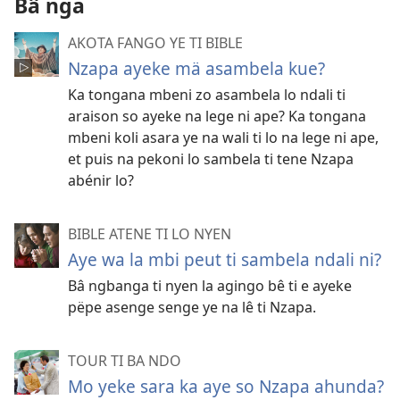
Bâ nga
AKOTA FANGO YE TI BIBLE
Nzapa ayeke mä asambela kue?
Ka tongana mbeni zo asambela lo ndali ti
araison so ayeke na lege ni ape? Ka tongana
mbeni koli asara ye na wali ti lo na lege ni ape,
et puis na pekoni lo sambela ti tene Nzapa
abénir lo?
BIBLE ATENE TI LO NYEN
Aye wa la mbi peut ti sambela ndali ni?
Bâ ngbanga ti nyen la agingo bê ti e ayeke
pëpe asenge senge ye na lê ti Nzapa.
TOUR TI BA NDO
Mo yeke sara ka aye so Nzapa ahunda?