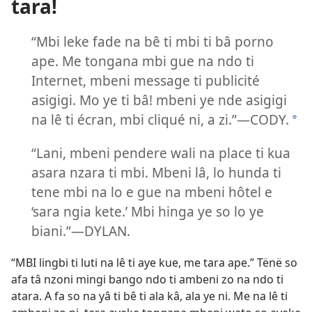
tara!
“Mbi leke fade na bê ti mbi ti bâ porno
ape. Me tongana mbi gue na ndo ti
Internet, mbeni message ti publicité
asigigi. Mo ye ti bâ! mbeni ye nde asigigi
na lê ti écran, mbi cliqué ni, a zi.”
—CODY.
*
“Lani, mbeni pendere wali na place ti kua
asara nzara ti mbi. Mbeni lâ, lo hunda ti
tene mbi na lo e gue na mbeni hôtel e
‘sara ngia kete.’ Mbi hinga ye so lo ye
biani.”
—DYLAN.
“MBI lingbi ti luti na lê ti aye kue, me tara ape.” Tënë so
afa tâ nzoni mingi bango ndo ti ambeni zo na ndo ti
atara. A fa so na yâ ti bê ti ala kâ, ala ye ni. Me na lê ti