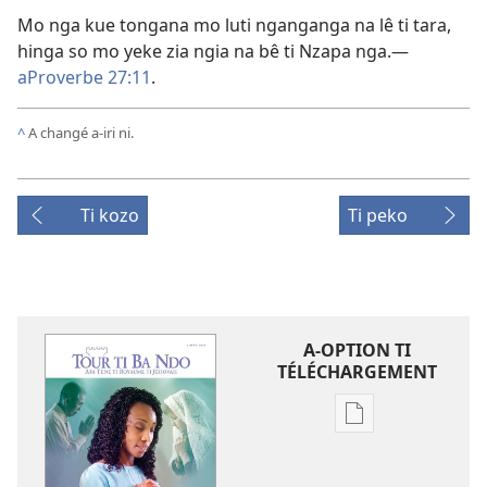
Mo nga kue tongana mo luti nganganga na lê ti tara,
hinga so mo yeke zia ngia na bê ti Nzapa nga.
—
aProverbe 27:11
.
^
A changé a-iri ni.
Ti kozo
Ti peko
A-OPTION TI
TÉLÉCHARGEMENT
A-
option
ti