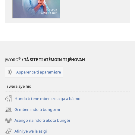
téléchargement
ti
ambeti
TOUR
TI
BA
NDO
Mo
®
JW.ORG
/ TÂ SITE TI ATÉMOIN TI JÉHOVAH
yeke
sambela
Apparence ti aparamètre
ka?
Ti wara aye hio
Hunda ti tene mbeni zo a ga a bâ mo
Gi mbeni ndo ti bungbi ni
(zi
mbeni
Asango na ndö ti akota bungbi
(zi
fini
mbeni
page)
Afini ye wa la asigi
fini