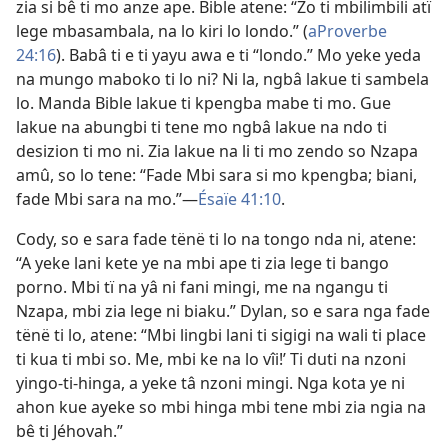
zia si bê ti mo anze ape. Bible atene: “Zo ti mbilimbili atï
lege mbasambala, na lo kiri lo londo.” (
aProverbe
24:16
). Babâ ti e ti yayu awa e ti “londo.” Mo yeke yeda
na mungo maboko ti lo ni? Ni la, ngbâ lakue ti sambela
lo. Manda Bible lakue ti kpengba mabe ti mo. Gue
lakue na abungbi ti tene mo ngbâ lakue na ndo ti
desizion ti mo ni. Zia lakue na li ti mo zendo so Nzapa
amû, so lo tene: “Fade Mbi sara si mo kpengba; biani,
fade Mbi sara na mo.”
—
Ésaïe 41:10
.
Cody, so e sara fade tënë ti lo na tongo nda ni, atene:
“A yeke lani kete ye na mbi ape ti zia lege ti bango
porno. Mbi tï na yâ ni fani mingi, me na ngangu ti
Nzapa, mbi zia lege ni biaku.” Dylan, so e sara nga fade
tënë ti lo, atene: “Mbi lingbi lani ti sigigi na wali ti place
ti kua ti mbi so. Me, mbi ke na lo vîi!’ Ti duti na nzoni
yingo-ti-hinga, a yeke tâ nzoni mingi. Nga kota ye ni
ahon kue ayeke so mbi hinga mbi tene mbi zia ngia na
bê ti Jéhovah.”