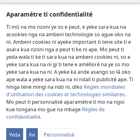
page)
Avidéo
Aparamètre ti confidentialité
Videos with Audio Descriptions
Ti mû na mo nzoni ye so e peut, e yeke sara kua na
Gi
acookies nga na ambeni technologie so ague oko na
ni. Ambeni cookies ni ayeke important ti tene site ti e
A-offrande
(zi
asara kua nzoni nga a peut ti ke ni ape. Mo peut ti
mbeni
yeda wala ti ke ti sara kua na ambeni cookies ni, so e
fini
BIBLIOTHÈQUE NA NDÖ TI INTERNET
yeke sara kua na ni gï ti tene e amélioré na ye so mo
(zi
page)
yeke sara kua na ni. A yeke kä ande asango so lâ oko
mbeni
®
JW Hub
fini
ape wala a yeke sara kua na ni ndali ti publicité ape. Ti
(zi
page)
mbeni
hinga tënë mingi na ndö ni, diko
Règles mondiales
fini
d'utilisation des cookies et technologies similaires
.
page)
Mo peut ti personnalisé aparamètre ti mo na ngoi
kue tongana mo gue na mbage
Règles de
Copyright
© 2026 Watch Tower Bible and Tract Society of Pennsylvania.
LEGE TI SARA KUA NA NI
|
ARÈGLE TI CONFIDENTIALITÉ
|
confidentialité
.
Fa
APARAMÈTRE TI CONFIDENTIALITÉ
ali
Yeda
Ke
Personnalisé
ti