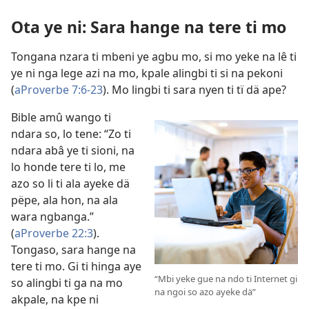
Ota ye ni:
Sara hange na tere ti mo
Tongana nzara ti mbeni ye agbu mo, si mo yeke na lê ti
ye ni nga lege azi na mo, kpale alingbi ti si na pekoni
(
aProverbe 7:6-23
). Mo lingbi ti sara nyen ti tï dä ape?
Bible amû wango ti
ndara so, lo tene: “Zo ti
ndara abâ ye ti sioni, na
lo honde tere ti lo, me
azo so li ti ala ayeke dä
pëpe, ala hon, na ala
wara ngbanga.”
(
aProverbe 22:3
).
Tongaso, sara hange na
tere ti mo. Gi ti hinga aye
“Mbi yeke gue na ndo ti Internet gi
so alingbi ti ga na mo
na ngoi so azo ayeke dä”
akpale, na kpe ni