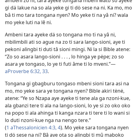
ambeni zo ni, tara ayeke tongana mbeni wato so ayeke
gi dä lakue na so ala yeke gi ti dö sese na ni. Ka mo, mo
bâ ti mo tara tongana nyen? Mo yeke tï na yâ ni? wala
mo yeke luti na lê ni.
Ambeni tara ayeke dä so tongana mo tï na yâ ni,
mbilimbili ati so ague na zo ti sara lango-sioni, aye ti
pekoni alingbi ti duti tâ sioni mingi. Ni la si Bible atene:
“Zo so asara lango-sioni . . . , lo hinga ye pëpe; zo so
asara ye tongaso, lo ye ti futi âme ti lo mveni.”
—
aProverbe 6:32, 33
.
Tongana gi gbagburu tongaso mbeni sioni tara asi na
mo, mo yeke sara ye tongana nyen? Bible akiri tënë,
atene: “Ye so Nzapa aye ayeke ti tene ala ga nzoni-kue,
ala gbanzi tere ti ala na lango-sioni, lo ye si zo oko oko
na popo ti ala ahinga ti kanga nzara ti tere ti lo wani si
lo duti nzoni-kue nga na nengo tere.”
(
1 aThessalonicien 4:3, 4
). Mo yeke sara tongana nyen
ti dö sese na ni? Bâ aye ota so alingbi ti mû maboko