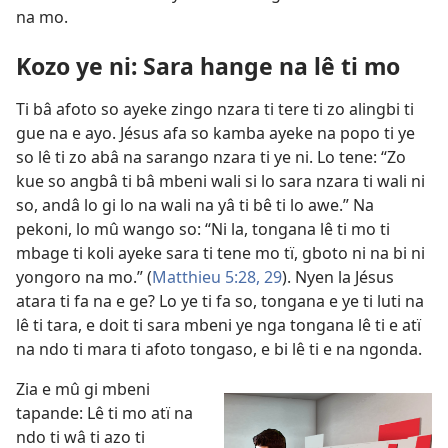
na mo.
Kozo ye ni:
Sara hange na lê ti mo
Ti bâ afoto so ayeke zingo nzara ti tere ti zo alingbi ti
gue na e ayo. Jésus afa so kamba ayeke na popo ti ye
so lê ti zo abâ na sarango nzara ti ye ni. Lo tene: “Zo
kue so angbâ ti bâ mbeni wali si lo sara nzara ti wali ni
so, andâ lo gi lo na wali na yâ ti bê ti lo awe.” Na
pekoni, lo mû wango so: “Ni la, tongana lê ti mo ti
mbage ti koli ayeke sara ti tene mo tï, gboto ni na bi ni
yongoro na mo.” (
Matthieu 5:28, 29
). Nyen la Jésus
atara ti fa na e ge? Lo ye ti fa so, tongana e ye ti luti na
lê ti tara, e doit ti sara mbeni ye nga tongana
lê ti e atï
na ndo ti mara ti afoto tongaso, e bi lê ti e na ngonda.
Zia e mû gi mbeni
tapande: Lê ti mo atï na
ndo ti wâ ti azo ti