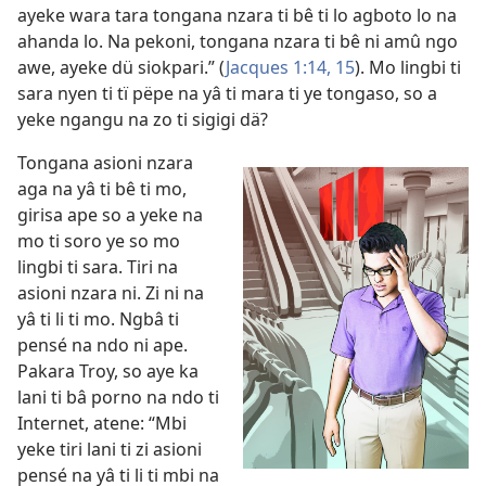
ayeke wara tara tongana nzara ti bê ti lo agboto lo na
ahanda lo. Na pekoni, tongana nzara ti bê ni amû ngo
awe, ayeke dü siokpari.” (
Jacques 1:14, 15
). Mo lingbi ti
sara nyen ti tï pëpe na yâ ti mara ti ye tongaso, so a
yeke ngangu na zo ti sigigi dä?
Tongana asioni nzara
aga na yâ ti bê ti mo,
girisa ape so a yeke na
mo ti soro ye so mo
lingbi ti sara. Tiri na
asioni nzara ni. Zi ni na
yâ ti li ti mo. Ngbâ ti
pensé na ndo ni ape.
Pakara Troy, so aye ka
lani ti bâ porno na ndo ti
Internet, atene: “Mbi
yeke tiri
lani ti zi asioni
pensé na yâ ti li ti mbi na