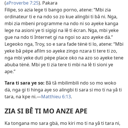
(
aProverbe 7:25
). Pakara
Filipe, so azia lege ti bango porno, atene: “Mbi zia
ordinateur ti e na ndo so zo kue alingbi ti bâ ni. Nga,
mbi zia mbeni programme na ndo ni so ayeke kanga
lege na asioni ye ti sigigi na lê ti écran. Nga, mbi yeke
gue na ndo ti Internet gi na ngoi so azo ayeke dä.”
Legeoko nga, Troy, so e sara fade tënë ti lo, atene: “Mbi
yeke bâ pëpe afilm so ayeke zingo nzara ti tere ti zo,
nga mbi yeke duti pëpe place oko na azo so ayeke tene
abuba tënë. Mbi ye ti zia tere ti mbi na lê ti sioni ye
ape.”
Tara ti sara ye so:
Bâ tâ mbilimbili ndo so mo woko
dä, nga gi ti hinga aye so alingbi ti sara si mo tï na yâ ti
tara, na kpe ni.
—
Matthieu 6:13
.
ZIA SI BÊ TI MO ANZE APE
Ka tongana mo sara gbä, mo kiri mo tï na yâ ti tara ni,