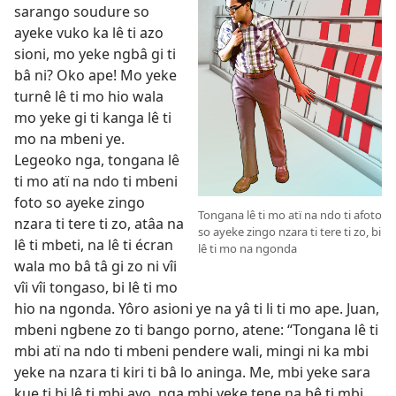
sarango soudure so
ayeke vuko ka lê ti azo
sioni, mo yeke ngbâ gi ti
bâ ni? Oko ape! Mo yeke
turnê lê ti mo hio wala
mo yeke gi ti kanga lê ti
mo na mbeni ye.
Legeoko nga, tongana lê
ti mo atï na ndo ti mbeni
foto so ayeke zingo
Tongana lê ti mo atï na ndo ti afoto
nzara ti tere ti zo, atâa na
so ayeke zingo nzara ti tere ti zo, bi
lê ti mbeti, na lê ti écran
lê ti mo na ngonda
wala mo bâ tâ gi zo ni vîi
vîi vîi tongaso, bi lê ti mo
hio na ngonda. Yôro asioni ye na yâ ti li ti mo ape. Juan,
mbeni ngbene zo ti bango porno, atene: “Tongana lê ti
mbi atï na ndo ti mbeni pendere wali, mingi ni ka mbi
yeke na nzara ti kiri ti bâ lo aninga. Me, mbi yeke sara
kue ti bi lê ti mbi ayo, nga mbi yeke tene na bê ti mbi