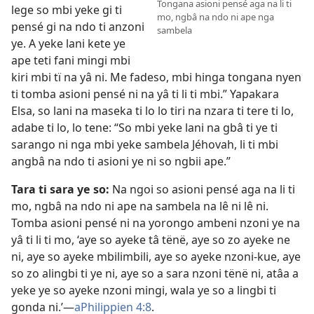
Tongana asioni pensé aga na li ti
lege so mbi yeke gi ti
mo, ngbâ na ndo ni ape nga
pensé gi na ndo ti anzoni
sambela
ye. A yeke lani kete ye
ape teti fani mingi mbi
kiri mbi tï na yâ ni. Me fadeso, mbi hinga tongana nyen
ti tomba asioni pensé ni na yâ ti li ti mbi.” Yapakara
Elsa, so lani na maseka ti lo lo tiri na nzara ti tere ti lo,
adabe ti lo, lo tene: “So mbi yeke lani na gbâ ti ye ti
sarango ni nga mbi yeke sambela Jéhovah, li ti mbi
angbâ na ndo ti asioni ye ni so ngbii ape.”
Tara ti sara ye so:
Na ngoi so asioni pensé aga na li ti
mo, ngbâ na ndo ni ape na sambela na lê ni lê ni.
Tomba asioni pensé ni na yorongo ambeni nzoni ye na
yâ ti li ti mo, ‘aye so ayeke tâ tënë, aye so zo ayeke ne
ni, aye so ayeke mbilimbili, aye so ayeke nzoni-kue, aye
so zo alingbi ti ye ni, aye so a sara nzoni tënë ni, atâa a
yeke ye so ayeke nzoni mingi, wala ye so a lingbi ti
gonda ni.’
—
aPhilippien 4:8
.