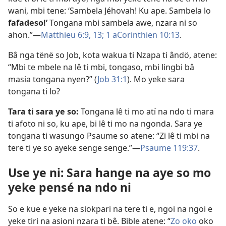
wani, mbi tene: ‘Sambela Jéhovah! Ku ape. Sambela lo
fafadeso!’
Tongana mbi sambela awe, nzara ni so
ahon.”
—
Matthieu 6:9,
13;
1 aCorinthien 10:13
.
Bâ nga tënë so Job, kota wakua ti Nzapa ti ândö, atene:
“Mbi te mbele na lê ti mbi, tongaso, mbi lingbi bâ
masia tongana nyen?” (
Job 31:1
). Mo yeke sara
tongana ti lo?
Tara ti sara ye so:
Tongana lê ti mo atï na ndo ti mara
ti afoto ni so, ku ape, bi lê ti mo na ngonda. Sara ye
tongana ti wasungo Psaume so atene: “Zi lê ti mbi na
tere ti ye so ayeke senge senge.”
—
Psaume 119:37
.
Use ye ni:
Sara hange na aye so mo
yeke pensé na ndo ni
So e kue e yeke na siokpari na tere ti e, ngoi na ngoi e
yeke tiri na asioni nzara ti bê. Bible atene: “
Zo oko
oko