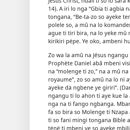
Jésus Christ, ndali ti so lo sar
14). A iri lo nga “Gbia ti agbia 
tongana, “Be-ta-zo so ayeke ten
polele so, a mû na lo komande
ague ti tiri bira, na lo yeke mû
kirikiri pëpe. Ye oko, ambeni 
Zo wa la amû na Jésus ngangu t
Prophète Daniel abâ mbeni visi
na “molenge ti zo,” na a mû n
royaume”, zo so amû na lo ni 
ayeke dä ngbene ye giriri”. (Da
ngangu ti lo ahon ti aye kue l
nga na ti fango ngbanga. Mbara
fa so bira so Molenge ti Nzapa a
ti so fani mingi tongana Bible a
tënë ti mbeni ye so ayeke mbili