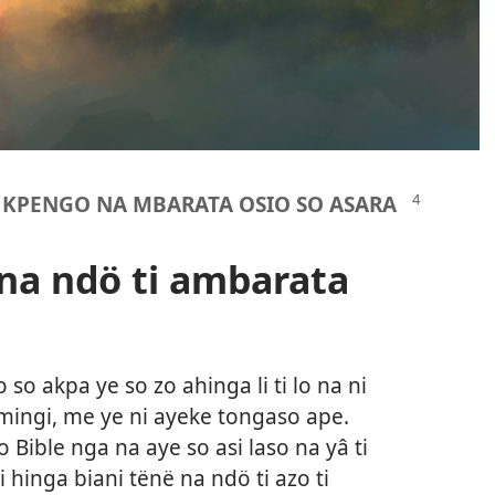
I KPENGO NA MBARATA OSIO SO ASARA
na ndö ti ambarata
so akpa ye so zo ahinga li ti lo na ni
mingi, me ye ni ayeke tongaso ape.
Bible nga na aye so asi laso na yâ ti
hinga biani tënë na ndö ti azo ti