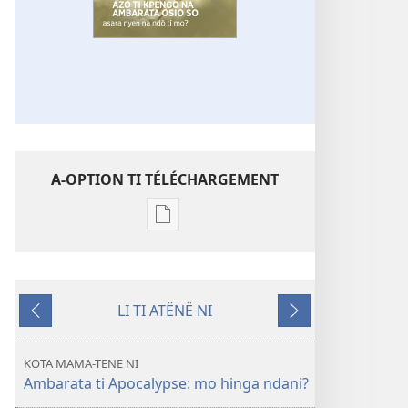
A-OPTION TI TÉLÉCHARGEMENT
A-
option
ti
téléchargement
LI TI ATËNË NI
ti
Ti
Ti
ambeti
kozo
peko
TOUR
KOTA MAMA-TENE NI
TI
Ambarata ti Apocalypse: mo hinga ndani?
BA