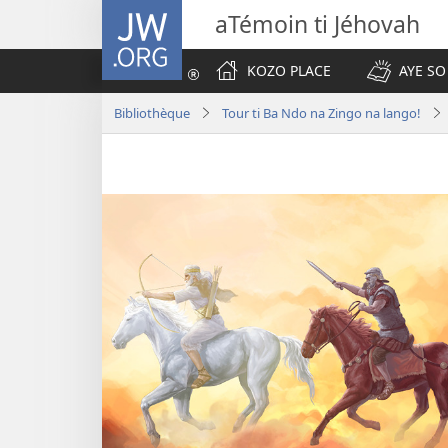
JW.ORG
aTémoin ti Jéhovah
KOZO PLACE
AYE SO
Bibliothèque
Tour ti Ba Ndo na Zingo na lango!