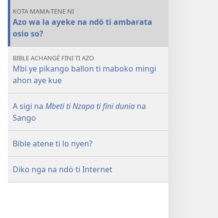
NDO
KOTA MAMA-TENE NI
Azo
Azo wa la ayeke na ndö ti ambarata
ti
osio so?
kpengo
na
BIBLE ACHANGÉ FINI TI AZO
ambarata
Mbi ye pikango ballon ti maboko mingi
osio
ahon aye kue
so
asara
A sigi na
Mbeti ti Nzapa ti fini dunia
na
nyen
Sango
na
ndö
Bible atene ti lo nyen?
ti
mo?
Diko nga na ndö ti Internet