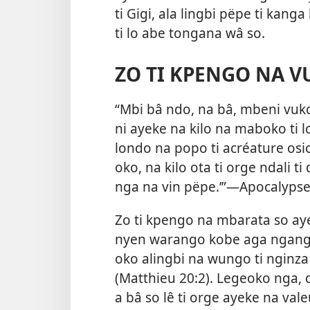
ti Gigi, ala lingbi pëpe ti kang
ti lo abe tongana wâ so.
ZO TI KPENGO NA 
“Mbi bâ ndo, na bâ, mbeni vuk
ni ayeke na kilo na maboko ti 
londo na popo ti acréature osio 
oko, na kilo ota ti orge ndali t
nga na vin pëpe.’”—Apocalypse 
Zo ti kpengo na mbarata so aye
nyen warango kobe aga ngangu mi
oko alingbi na wungo ti nginza t
(Matthieu 20:2). Legeoko nga, de
a bâ so lê ti orge ayeke na val