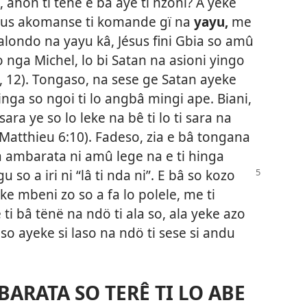
i, ahon ti tene e bâ aye ti nzoni? A yeke
Jésus akomanse ti komande gï na
yayu,
me
 alondo na yayu kâ, Jésus fini Gbia so amû
lo nga Michel, lo bi Satan na asioni yingo
9, 12). Tongaso, na sese ge Satan ayeke
inga so ngoi ti lo angbâ mingi ape. Biani,
ara ye so lo leke na bê ti lo ti sara na
 (Matthieu 6:10). Fadeso, zia e bâ tongana
 ambarata ni amû lege na e ti hinga
 so a iri ni “lâ ti nda ni”.
E bâ so kozo
e mbeni zo so a fa lo polele, me ti
 ti bâ tënë na ndö ti ala so, ala yeke azo
so ayeke si laso na ndö ti sese si andu
ARATA SO TERÊ TI LO ABE