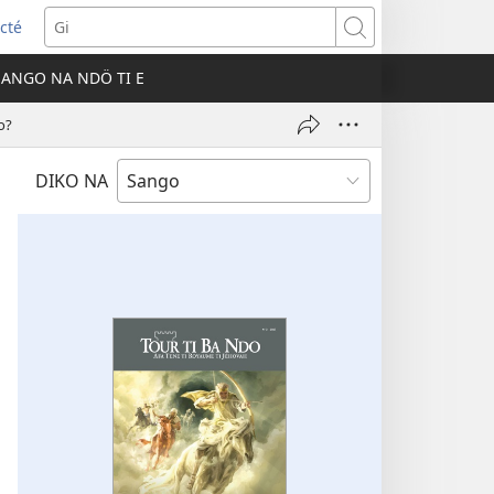
cté
Gi
ni
SANGO NA NDÖ TI E
)
o?
DIKO NA