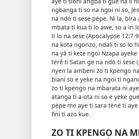
aye ti sioni angbâ ti gue na li n
ngbanga ti so na ngoi ni so, 
na ndö ti sese pëpe. Ni la, bira
mbata ti kua ti lo awe, so a iri 
ti lo na sese (Apocalypse 12:7-
na kota ngonzo, ndali ti so lo h
na yâ ti kete ngoi Nzapa ayeke s
terê ti Satan ge na ndö ti sese
nyen la ambeni zo ti kpengo na
biani so e yeke na ngoi ti ngangu
zo ti kpengo na mbarata ni ayek
atanga ti a-ota ni so e yeke gue
pëpe me aye ti sara tënë ti aye 
fini ti azo kue.
ZO TI KPENGO NA MB