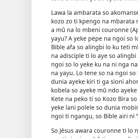
Lawa la ambarata so akomanse l
kozo zo ti kpengo na mbarata n
a mû na lo mbeni couronne (Apo
yayu? A yeke pëpe na ngoi so lo 
Bible afa so alingbi lo ku teti 
na adisciple ti lo aye so alingb
ngoi so lo yeke ku na ni nga n
na yayu. Lo tene so na ngoi so
dunia ayeke kiri ti ga sioni aho
kobela so ayeke mû ndo ayeke du
Kete na peko ti so Kozo Bira s
yeke lani polele so dunia mobim
ngoi ti ngangu, so Bible airi ni
So Jésus awara couronne ti lo 