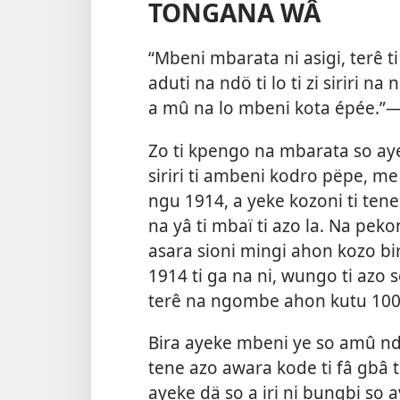
TONGANA WÂ
“Mbeni mbarata ni asigi, terê t
aduti na ndö ti lo ti zi siriri na
a mû na lo mbeni kota épée.”—
Zo ti kpengo na mbarata so aye t
siriri ti ambeni kodro pëpe, me 
ngu 1914, a yeke kozoni ti ten
na yâ ti mbaï ti azo la. Na pek
asara sioni mingi ahon kozo bi
1914 ti ga na ni, wungo ti azo s
terê na ngombe ahon kutu 100.
Bira ayeke mbeni ye so amû ndo 
tene azo awara kode ti fâ gbâ 
ayeke dä so a iri ni bungbi so 