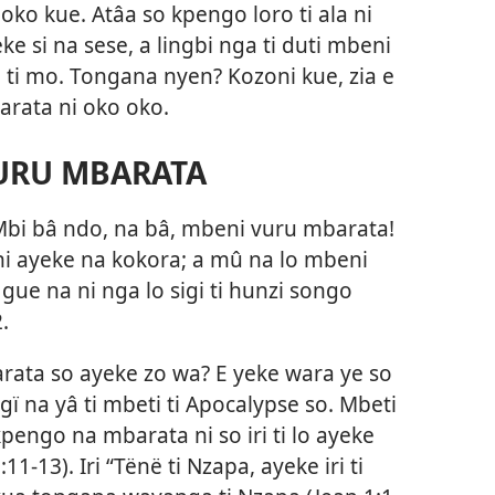
ko kue. Atâa so kpengo loro ti ala ni
ke si na sese, a lingbi nga ti duti mbeni
i ti mo. Tongana nyen? Kozoni kue, zia e
arata ni oko oko.
VURU MBARATA
Mbi bâ ndo, na bâ, mbeni vuru mbarata!
ni ayeke na kokora; a mû na lo mbeni
 gue na ni nga lo sigi ti hunzi songo
.
rata so ayeke zo wa? E yeke wara ye so
gï na yâ ti mbeti ti Apocalypse so. Mbeti
kpengo na mbarata ni so iri ti lo ayeke
11-13). Iri “Tënë ti Nzapa, ayeke iri ti