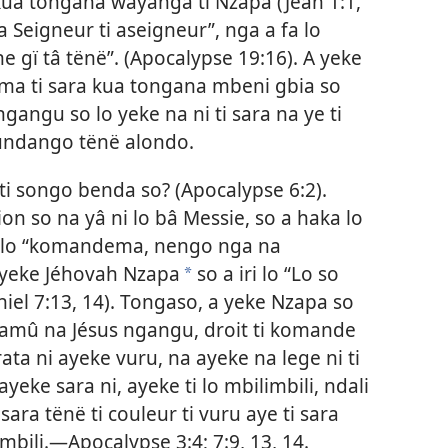
a kua tongana wayanga ti Nzapa (Jean 1:1,
na Seigneur ti aseigneur”, nga a fa lo
e gï tâ tënë”. (Apocalypse 19:16). A yeke
ma ti sara kua tongana mbeni gbia so
 ngangu so lo yeke na ni ti sara na ye ti
hundango tënë alondo.
i songo benda so? (Apocalypse 6:2).
on so na yâ ni lo bâ
Messie
, so a haka lo
a lo “komandema, nengo nga na
ayeke Jéhovah Nzapa
so a iri lo “Lo so
a
niel 7:13, 14). Tongaso, a yeke Nzapa so
a amû na Jésus ngangu, droit ti komande
ta ni ayeke vuru, na ayeke na lege ni ti
yeke sara ni, ayeke ti lo mbilimbili, ndali
sara tënë ti couleur ti vuru aye ti sara
mbili.—Apocalypse 3:4; 7:9, 13, 14.