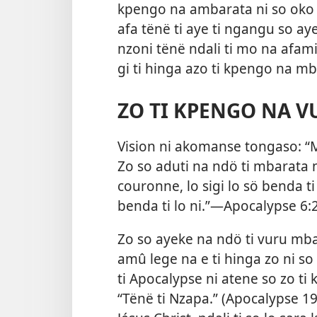
kpengo na ambarata ni so oko o
afa tënë ti aye ti ngangu so aye
nzoni tënë ndali ti mo na afam
gi ti hinga azo ti kpengo na mb
ZO TI KPENGO NA 
Vision ni akomanse tongaso: “
Zo so aduti na ndö ti mbarata 
couronne, lo sigi lo sö benda ti
benda ti lo ni.”—Apocalypse 6:2
Zo so ayeke na ndö ti vuru mba
amû lege na e ti hinga zo ni so 
ti Apocalypse ni atene so zo ti 
“
Tënë ti Nzapa
.” (Apocalypse 19: