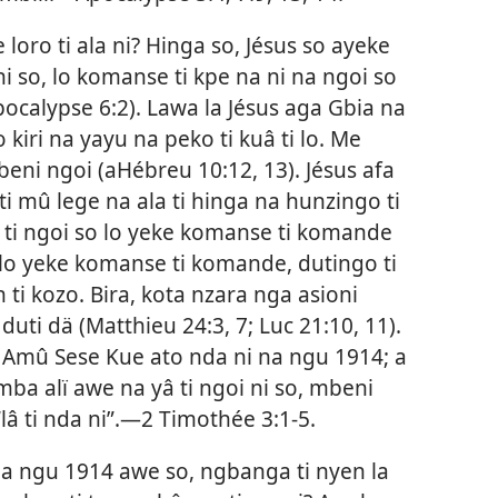
oro ti ala ni? Hinga so, Jésus so ayeke
i so, lo komanse ti kpe na ni na ngoi so
calypse 6:2). Lawa la Jésus aga Gbia na
kiri na yayu na peko ti kuâ ti lo. Me
mbeni ngoi (aHébreu 10:12, 13). Jésus afa
i ti mû lege na ala ti hinga na hunzingo ti
a ti ngoi so lo yeke komanse ti komande
 lo yeke komanse ti komande, dutingo ti
n ti kozo. Bira, kota nzara nga asioni
ti dä (Matthieu 24:3, 7; Luc 21:10, 11).
o Amû Sese Kue ato nda ni na
ngu 1914
; a
ba alï awe na yâ ti ngoi ni so, mbeni
 “lâ ti nda ni”.—2 Timothée 3:1-5.
na ngu 1914 awe so, ngbanga ti nyen la