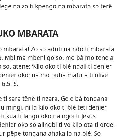
a lege na zo ti kpengo na mbarata so terê
VUKO MBARATA
o mbarata! Zo so aduti na ndö ti mbarata
lo. Mbi mä mbeni go so, mo bâ mo tene a
so, atene: ‘Kilo oko ti blé ndali ti denier
i denier oko; na mo buba mafuta ti olive
6:5, 6.
 ti sara tënë ti nzara. Ge e bâ tongana
ngi, ni la kilo oko ti blé teti denier
i kua ti lango oko na ngoi ti Jésus
nier oko so alingbi ti vo kilo ota ti orge,
eur pëpe tongana ahaka lo na blé. So