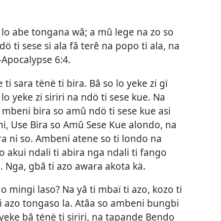
i lo abe tongana wâ; a mû lege na zo so
 ndö ti sese si ala fâ terê na popo ti ala, na
Apocalypse 6:4.
i sara tënë ti bira. Bâ so lo yeke zi gï
lo yeke zi siriri na ndö ti sese kue. Na
e mbeni bira so amû ndö ti sese kue asi
oni, Use Bira so Amû Sese Kue alondo, na
ra ni so. Ambeni atene so ti londo na
o akui ndali ti abira nga ndali ti fango
 Nga, gbâ ti azo awara akota kä.
mingi laso? Na yâ ti mbaï ti azo, kozo ti
ti azo tongaso la. Atâa so ambeni bungbi
ayeke bâ tënë ti siriri, na tapande Bendo