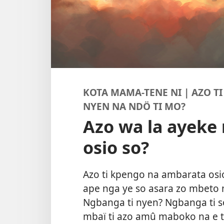
KOTA MAMA-TENE NI | AZO T
NYEN NA NDÖ TI MO?
Azo wa la ayeke 
osio so?
Azo ti kpengo na ambarata osio 
ape nga ye so asara zo mbeto 
Ngbanga ti nyen? Ngbanga ti so 
mbaï ti azo amû maboko na e ti 