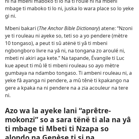
ni na mbeni maboko ti lo na ti roulé ni na mbeni
mbage ti maboko ti lo ni, juska lo wara place so lo yeke
gi ni.
Mbeni bakari (
The Anchor Bible Dictionary
) atene: “Nzoni
ye ti rouleau ni ayeke so, teti so a yo pendere (mètre
10 tongaso), a peut ti sû atënë ti yâ ti mbeni
ngbongboro livre na yâ ni, na tongana zo aroulé ni,
mbeti ni akiri aga kete.” Na tapande, Évangile ti Luc
kue apeut ti mû lê ti mbeni rouleau so ayo mètre
gumbaya na ndambo tongaso. Ti ambeni rouleau ni, a
yeke fâ ayanga ni pendere, a mû tênë ti kpakango na
gere a kpaka na ni pendere na a zia acouleur na tere
ni.
Azo wa la ayeke lani “aprêtre-
mokonzi” so a sara tënë ti ala na yâ
ti mbage ti Mbeti ti Nzapa so
alondo na Genèse ti si na