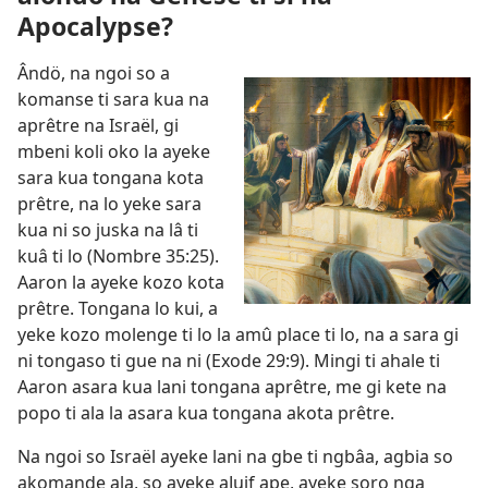
Apocalypse?
Ândö, na ngoi so a
komanse ti sara kua na
aprêtre na Israël, gi
mbeni koli oko la ayeke
sara kua tongana kota
prêtre, na lo yeke sara
kua ni so juska na lâ ti
kuâ ti lo (Nombre 35:​25).
Aaron la ayeke kozo kota
prêtre. Tongana lo kui, a
yeke kozo molenge ti lo la amû place ti lo, na a sara gi
ni tongaso ti gue na ni (Exode 29:⁠9). Mingi ti ahale ti
Aaron asara kua lani tongana aprêtre, me gi kete na
popo ti ala la asara kua tongana akota prêtre.
Na ngoi so Israël ayeke lani na gbe ti ngbâa, agbia so
akomande ala, so ayeke aJuif ape, ayeke soro nga