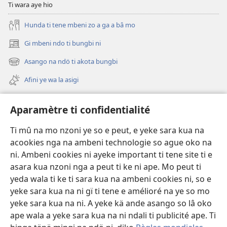
lingbi
Ti wara aye hio
e
sara
Hunda ti tene mbeni zo a ga a bâ mo
ye
Gi mbeni ndo ti bungbi ni
(zi
na
mbeni
lege
Asango na ndö ti akota bungbi
(zi
fini
ni?
mbeni
page)
Afini ye wa la asigi
fini
page)
Avidéo
Aparamètre ti confidentialité
Videos with Audio Descriptions
Ti mû na mo nzoni ye so e peut, e yeke sara kua na
Gi
acookies nga na ambeni technologie so ague oko na
ni. Ambeni cookies ni ayeke important ti tene site ti e
A-offrande
(zi
asara kua nzoni nga a peut ti ke ni ape. Mo peut ti
mbeni
yeda wala ti ke ti sara kua na ambeni cookies ni, so e
fini
BIBLIOTHÈQUE NA NDÖ TI INTERNET
yeke sara kua na ni gï ti tene e amélioré na ye so mo
(zi
page)
yeke sara kua na ni. A yeke kä ande asango so lâ oko
mbeni
®
JW Hub
fini
ape wala a yeke sara kua na ni ndali ti publicité ape. Ti
(zi
page)
mbeni