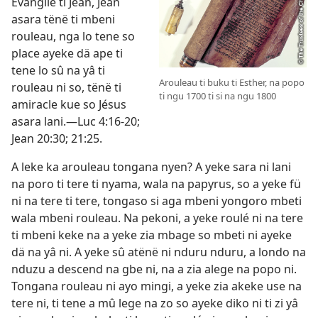
Évangile ti Jean, Jean
asara tënë ti mbeni
rouleau, nga lo tene so
place ayeke dä ape ti
tene lo sû na yâ ti
Arouleau ti buku ti Esther, na popo
rouleau ni so, tënë ti
ti ngu 1700 ti si na ngu 1800
amiracle kue so Jésus
asara lani.—Luc 4:16-20;
Jean 20:30; 21:25.
A leke ka arouleau tongana nyen? A yeke sara ni lani
na poro ti tere ti nyama, wala na papyrus, so a yeke fü
ni na tere ti tere, tongaso si aga mbeni yongoro mbeti
wala mbeni rouleau. Na pekoni, a yeke roulé ni na tere
ti mbeni keke na a yeke zia mbage so mbeti ni ayeke
dä na yâ ni. A yeke sû atënë ni nduru nduru, a londo na
nduzu a descend na gbe ni, na a zia alege na popo ni.
Tongana rouleau ni ayo mingi, a yeke zia akeke use na
tere ni, ti tene a mû lege na zo so ayeke diko ni ti zi yâ