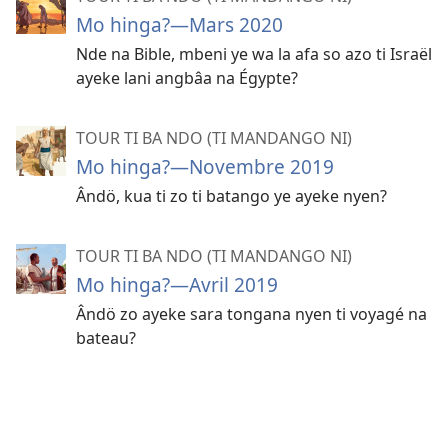
Mo hinga?​—Mars 2020
Nde na Bible, mbeni ye wa la afa so azo ti Israël
ayeke lani angbâa na Égypte?
TOUR TI BA NDO (TI MANDANGO NI)
Mo hinga?—Novembre 2019
Ândö, kua ti zo ti batango ye ayeke nyen?
TOUR TI BA NDO (TI MANDANGO NI)
Mo hinga?​—Avril 2019
Ândö zo ayeke sara tongana nyen ti voyagé na
bateau?