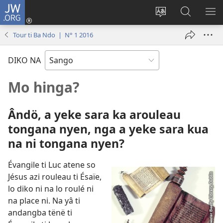
JW.ORG
Ti
connecté
Changé
Gingo
FA
(zi
yanga
aye
ME
Tour ti Ba Ndo | N° 1 2016
mbeni
ti
na
NI
fini
kodro
ndö
DIKO NA
page)
so
ti
ayeke
JW.ORG
Mo hinga?
na
ndö
Ândö, a yeke sara ka arouleau
ti
site
tongana nyen, nga a yeke sara kua
ni
na ni tongana nyen?
Évangile ti Luc atene so
Jésus azi rouleau ti Ésaïe,
lo diko ni na lo roulé ni
na place ni. Na yâ ti
andangba tënë ti