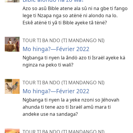
Azo so asû Bible atene ala sû ni na gbe ti fango
lege ti Nzapa nga so atënë ni alondo na lo.
Eskê atënë ti yâ ti Bible ayeke tâ tënë?
TOUR TI BA NDO (TI MANDANGO NI)
Mo hinga?—Février 2022
Ngbanga ti nyen la ândö azo ti Israël ayeke kä
nginza na peko ti wali?
TOUR TI BA NDO (TI MANDANGO NI)
Mo hinga?—Février 2022
Ngbanga ti nyen la a yeke nzoni so Jéhovah
ahunda ti tene azo ti Israël amû mara ti
andeke use na sandaga?
TOUR TI BA NDO (TI MANDANGO NI)