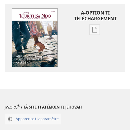
A-OPTION TI
TÉLÉCHARGEMENT
A-
option
ti
téléchargement
ti
ambeti
TOUR
TI
BA
NDO
Ngbanga
®
JW.ORG
/ TÂ SITE TI ATÉMOIN TI JÉHOVAH
ti
nyen
Apparence ti aparamètre
a