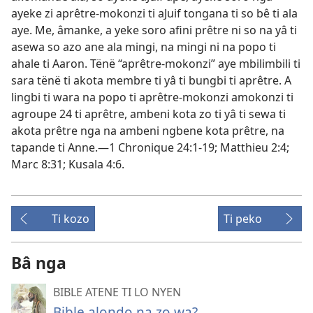
ayeke zi aprêtre-mokonzi ti aJuif tongana ti so bê ti ala
aye. Me, âmanke, a yeke soro afini prêtre ni so na yâ ti
asewa so azo ane ala mingi, na mingi ni na popo ti
ahale ti Aaron. Tënë “aprêtre-mokonzi” aye mbilimbili ti
sara tënë ti akota membre ti yâ ti bungbi ti aprêtre. A
lingbi ti wara na popo ti aprêtre-mokonzi amokonzi ti
agroupe 24 ti aprêtre, ambeni kota zo ti yâ ti sewa ti
akota prêtre nga na ambeni ngbene kota prêtre, na
tapande ti Anne.​—1 Chronique 24:​1-19; Matthieu 2:4;
Marc 8:​31; Kusala 4:6.
Ti kozo
Ti peko
Bâ nga
BIBLE ATENE TI LO NYEN
Bible alondo na zo wa?