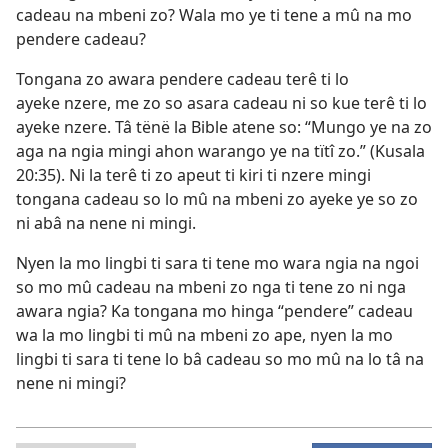
cadeau na mbeni zo? Wala mo ye ti tene a mû na mo
pendere cadeau?
Tongana zo awara pendere cadeau terê ti lo
ayeke nzere, me zo so asara cadeau ni so kue terê ti lo
ayeke nzere. Tâ tënë la Bible atene so: “Mungo ye na zo
aga na ngia mingi ahon warango ye na tïtî zo.” (Kusala
20:35). Ni la terê ti zo apeut ti kiri ti nzere mingi
tongana cadeau so lo mû na mbeni zo ayeke ye so zo
ni abâ na nene ni mingi.
Nyen la mo lingbi ti sara ti tene mo wara ngia na ngoi
so mo mû cadeau na mbeni zo nga ti tene zo ni nga
awara ngia? Ka tongana mo hinga “pendere” cadeau
wa la mo lingbi ti mû na mbeni zo ape, nyen la mo
lingbi ti sara ti tene lo bâ cadeau so mo mû na lo tâ na
nene ni mingi?