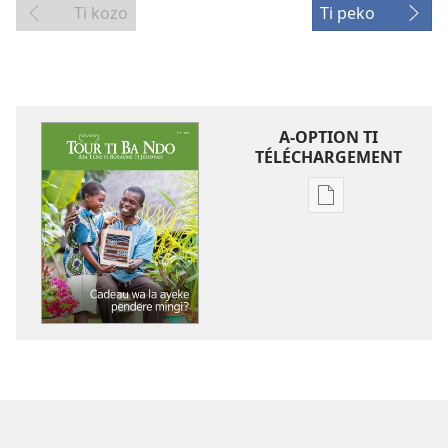
Ti kozo
Ti peko
A-OPTION TI
TÉLÉCHARGEMENT
A-
option
ti
téléchargement
ti
ambeti
TOUR
TI
BA
NDO
Cadeau