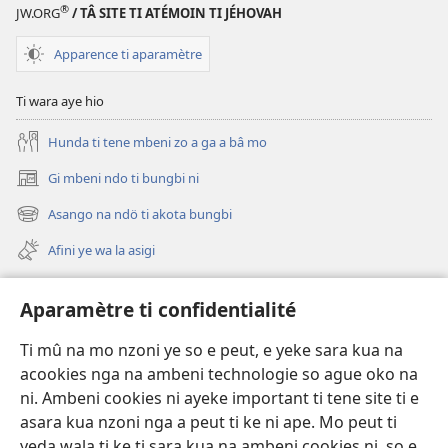
®
JW.ORG
/ TÂ SITE TI ATÉMOIN TI JÉHOVAH
wa
la
Apparence ti aparamètre
ayeke
pendere
Ti wara aye hio
mingi?
Hunda ti tene mbeni zo a ga a bâ mo
Gi mbeni ndo ti bungbi ni
(zi
mbeni
Asango na ndö ti akota bungbi
(zi
fini
mbeni
page)
Afini ye wa la asigi
fini
page)
Avidéo
Aparamètre ti confidentialité
Videos with Audio Descriptions
Ti mû na mo nzoni ye so e peut, e yeke sara kua na
Gi
acookies nga na ambeni technologie so ague oko na
ni. Ambeni cookies ni ayeke important ti tene site ti e
A-offrande
(zi
asara kua nzoni nga a peut ti ke ni ape. Mo peut ti
mbeni
yeda wala ti ke ti sara kua na ambeni cookies ni, so e