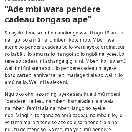
“Ade mbi wara pendere
cadeau tongaso ape”
So ayeke tënë so mbeni molenge-wali ti ngu 13 atene
na ngoi so a mû na lo mbeni kete mbo. Mbeni wali
atene so pendere cadeau so lo wara ayeke ordinateur
so babâ ti lo amû na lo na ngoi so lo ngbâ na lycée. Lo
tene so cadeau ni achangé gigi ti ni. Mbeni koli so amû
wali fini fini atene so ti lo pendere cadeau ni ayeke
kozo carte ti anniversaire ti mariage ti ala so wali ti lo
amû na lo. Wali ni la aleke ni.
Ngu oko oko, azo mingi ayeke sara kue ti mû mbeni
“pendere” cadeau na mbeni kamarade ti ala wala
na mbeni fami ti ala na mbeni lango so ayeke
nde. Mingi ni tongana zo amû cadeau na mba ti lo, lo
ye ti mä mara ti tënë so azo so e sara tënë ti ala na
nduzu ge atene so. Ka mo, mo ye ti mû pendere