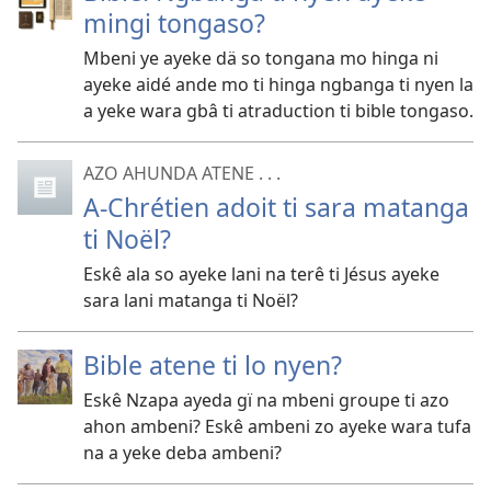
mingi tongaso?
Mbeni ye ayeke dä so tongana mo hinga ni
ayeke aidé ande mo ti hinga ngbanga ti nyen la
a yeke wara gbâ ti atraduction ti bible tongaso.
AZO AHUNDA ATENE . . .
A-Chrétien adoit ti sara matanga
ti Noël?
Eskê ala so ayeke lani na terê ti Jésus ayeke
sara lani matanga ti Noël?
Bible atene ti lo nyen?
Eskê Nzapa ayeda gï na mbeni groupe ti azo
ahon ambeni? Eskê ambeni zo ayeke wara tufa
na a yeke deba ambeni?