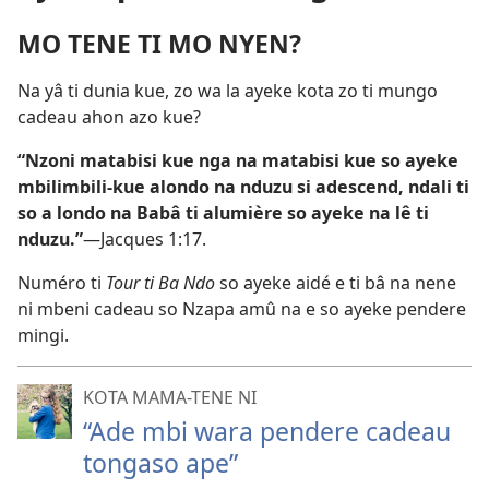
MO TENE TI MO NYEN?
Na yâ ti dunia kue, zo wa la ayeke kota zo ti mungo
cadeau ahon azo kue?
“Nzoni matabisi kue nga na matabisi kue so ayeke
mbilimbili-kue alondo na nduzu si adescend, ndali ti
so a londo na Babâ ti alumière so ayeke na lê ti
nduzu.”
​—Jacques 1:17.
Numéro ti
Tour ti Ba Ndo
so ayeke aidé e ti bâ na nene
ni mbeni cadeau so Nzapa amû na e so ayeke pendere
mingi.
KOTA MAMA-TENE NI
“Ade mbi wara pendere cadeau
tongaso ape”