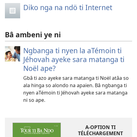
Diko nga na ndö ti Internet
Bâ ambeni ye ni
Ngbanga ti nyen la aTémoin ti
Jéhovah ayeke sara matanga ti
Noël ape?
Gbâ ti azo ayeke sara matanga ti Noël atâa so
ala hinga so alondo na apaïen. Bâ ngbanga ti
nyen aTémoin ti Jéhovah ayeke sara matanga
ni so ape.
A-OPTION TI
TÉLÉCHARGEMENT