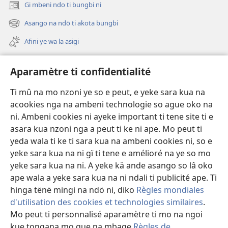
Gi mbeni ndo ti bungbi ni
(zi
mbeni
Asango na ndö ti akota bungbi
(zi
fini
mbeni
page)
Afini ye wa la asigi
fini
page)
Avidéo
Aparamètre ti confidentialité
Videos with Audio Descriptions
Ti mû na mo nzoni ye so e peut, e yeke sara kua na
Gi
acookies nga na ambeni technologie so ague oko na
ni. Ambeni cookies ni ayeke important ti tene site ti e
A-offrande
(zi
asara kua nzoni nga a peut ti ke ni ape. Mo peut ti
mbeni
yeda wala ti ke ti sara kua na ambeni cookies ni, so e
fini
BIBLIOTHÈQUE NA NDÖ TI INTERNET
yeke sara kua na ni gï ti tene e amélioré na ye so mo
(zi
page)
mbeni
yeke sara kua na ni. A yeke kä ande asango so lâ oko
®
JW Hub
fini
ape wala a yeke sara kua na ni ndali ti publicité ape. Ti
(zi
page)
mbeni
hinga tënë mingi na ndö ni, diko
Règles mondiales
fini
d'utilisation des cookies et technologies similaires
.
page)
Mo peut ti personnalisé aparamètre ti mo na ngoi
Copyright
© 2026 Watch Tower Bible and Tract Society of Pennsylvania.
kue tongana mo gue na mbage
Règles de