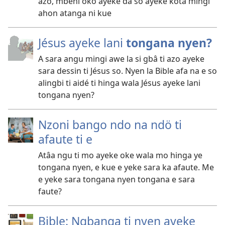
azo, mbeni oko ayeke dä so ayeke kota mingi
ahon atanga ni kue
Jésus ayeke lani
tongana nyen?
A sara angu mingi awe la si gbâ ti azo ayeke
sara dessin ti Jésus so. Nyen la Bible afa na e so
alingbi ti aidé ti hinga wala Jésus ayeke lani
tongana nyen?
Nzoni bango ndo na ndö ti
afaute ti e
Atâa ngu ti mo ayeke oke wala mo hinga ye
tongana nyen, e kue e yeke sara ka afaute. Me
e yeke sara tongana nyen tongana e sara
faute?
Bible: Ngbanga ti nyen ayeke