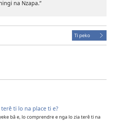
mingi na Nzapa.”
Ti peko
erê ti lo na place ti e?
yeke bâ e, lo comprendre e nga lo zia terê ti na