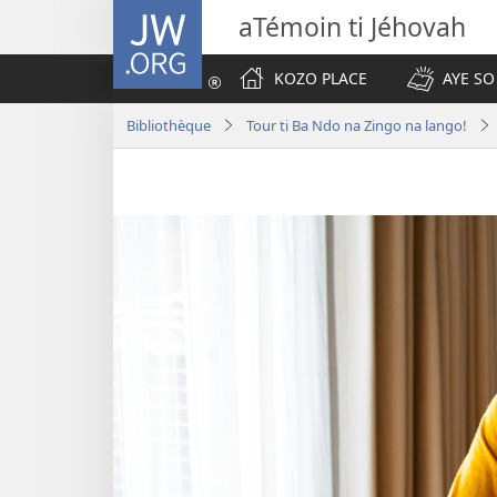
JW.ORG
aTémoin ti Jéhovah
KOZO PLACE
AYE SO
Bibliothèque
Tour ti Ba Ndo na Zingo na lango!