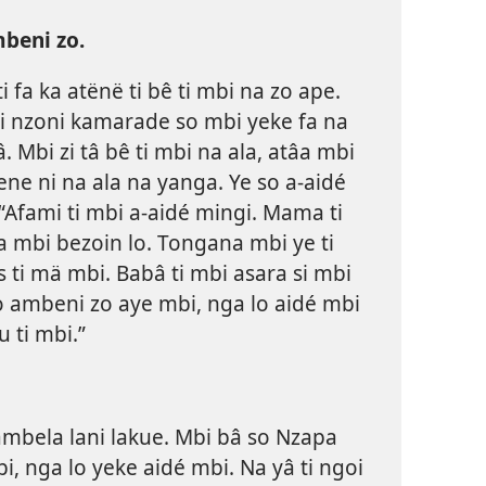
mbeni zo.
i fa ka atënë ti bê ti mbi na zo ape.
i nzoni kamarade so mbi yeke fa na
lâ. Mbi zi tâ bê ti mbi na ala, atâa mbi
ene ni na ala na yanga. Ye so a-aidé
“Afami ti mbi a-aidé mingi. Mama ti
 mbi bezoin lo. Tongana mbi ye ti
 ti mä mbi. Babâ ti mbi asara si mbi
o ambeni zo aye mbi, nga lo aidé mbi
 ti mbi.”
mbela lani lakue. Mbi bâ so Nzapa
i, nga lo yeke aidé mbi. Na yâ ti ngoi