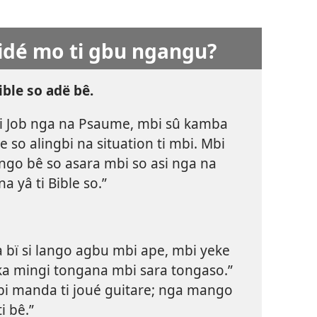
aidé mo ti gbu ngangu?
ible so adë bê.
 ti Job nga na Psaume, mbi sû kamba
 so alingbi na situation ti mbi. Mbi
ingo bê so asara mbi so asi nga na
a yâ ti Bible so.”
bï si lango agbu mbi ape, mbi yeke
 ka mingi tongana mbi sara tongaso.”
Mbi manda ti joué guitare; nga mango
i bê.”