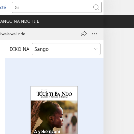
cté
Gi
ni
SANGO NA NDÖ TI E
)
i wala wali nde
DIKO NA