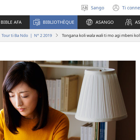
Sango
Ti conne
Soro
(zi
mbeni
mbe
 BIBLE AFA
BIBLIOTHÈQUE
ASANGO
A
yanga
fini
ti
page
Tour ti Ba Ndo | N° 2 2019
Tongana koli wala wali ti mo agi mbeni kol
kodro