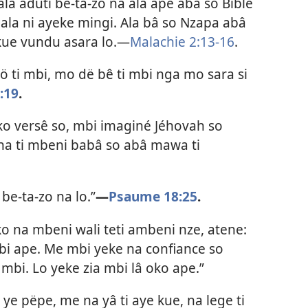
i ala aduti be-ta-zo na ala ape abâ so Bible
 ala ni ayeke mingi. Ala bâ so Nzapa abâ
 kue vundu asara lo.​—
Malachie 2:13-16
.
 ti mbi, mo dë bê ti mbi nga mo sara si
:19
.
iko versê so, mbi imaginé Jéhovah so
na ti mbeni babâ so abâ mawa ti
e-ta-zo na lo.”​
—
Psaume 18:25
.
ko na mbeni wali teti ambeni nze, atene:
mbi ape. Me mbi yeke na confiance so
mbi. Lo yeke zia mbi lâ oko ape.”
i ye pëpe, me na yâ ti aye kue, na lege ti