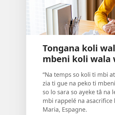
Tongana koli wal
mbeni koli wala 
“Na temps so koli ti mbi a
zia ti gue na peko ti mbeni
so lo sara so ayeke tâ na 
mbi rappelé na asacrifice k
Maria, Espagne.