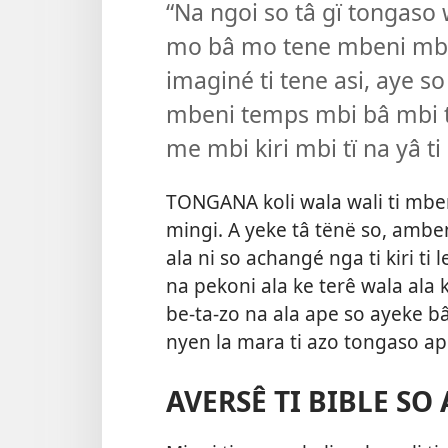
“Na ngoi so tâ gï tongaso 
mo bâ mo tene mbeni mbage
imaginé ti tene asi, aye so
mbeni temps mbi bâ mbi te
me mbi kiri mbi tï na yâ ti
TONGANA koli wala wali ti mben
mingi. A yeke tâ tënë so, ambe
ala ni so achangé nga ti kiri ti 
na pekoni ala ke terê wala ala k
be-ta-zo na ala ape so ayeke b
nyen la mara ti azo tongaso ape
AVERSÊ TI BIBLE SO