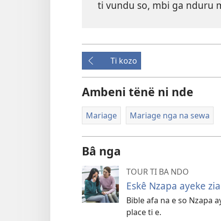
ti vundu so, mbi ga nduru 
Ti kozo
Ambeni tënë ni nde
Mariage
Mariage nga na sewa
Bâ nga
TOUR TI BA NDO
Eskê Nzapa ayeke zia t
Bible afa na e so Nzapa a
place ti e.