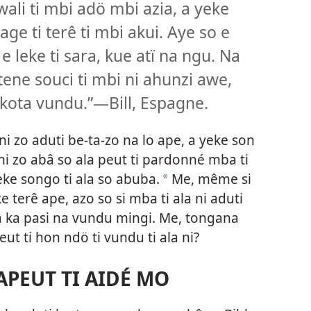
wali ti mbi adö mbi azia, a yeke
 ti terê ti mbi akui. Aye so e
 e leke ti sara, kue atï na ngu. Na
ne souci ti mbi ni ahunzi awe,
 kota vundu.”​—Bill, Espagne.
i zo aduti be-ta-zo na lo ape, a yeke son
ni zo abâ so ala peut ti pardonné mba ti
leke songo ti ala so abuba.
Me, même si
a
e terê ape, azo so si mba ti ala ni aduti
â ka pasi na vundu mingi. Me, tongana
ut ti hon ndö ti vundu ti ala ni?
 APEUT TI AIDÉ MO