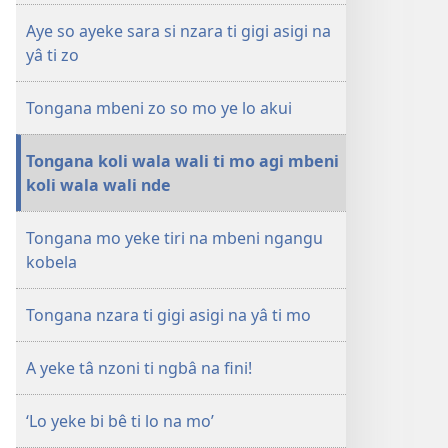
NDO
Aye so ayeke sara si nzara ti gigi asigi na
A
yâ ti zo
yeke
nzoni
Tongana mbeni zo so mo ye lo akui
ti
ngbâ
na
Tongana koli wala wali ti mo agi mbeni
fini?
koli wala wali nde
Tongana mo yeke tiri na mbeni ngangu
kobela
Tongana nzara ti gigi asigi na yâ ti mo
A yeke tâ nzoni ti ngbâ na fini!
‘Lo yeke bi bê ti lo na mo’