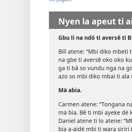
Nyen la apeut ti 
Gbu li na ndö ti aversê ti B
Bill atene: “Mbi diko mbeti
na gbe ti aversê oko oko kue
ga ti bâ so vundu nga na g
azo so mbi diko mbaï ti ala n
Mä abia.
Carmen atene: “Tongana na 
mä bia. Bê ti mbi ayeke dë
Daniel atene ti lo atene: “
bia a-aidé mbi ti wara siriri t