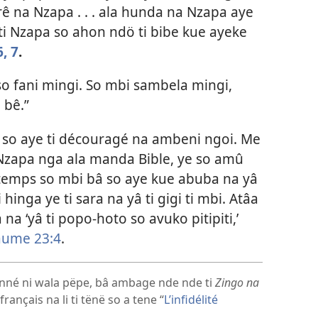
rê na Nzapa . . . ala hunda na Nzapa aye
i ti Nzapa so ahon ndö ti bibe kue ayeke
, 7
.
so fani mingi. So mbi sambela mingi,
 bê.”
ge so aye ti découragé na ambeni ngoi. Me
 Nzapa nga ala manda Bible, ye so amû
a temps so mbi bâ so aye kue abuba na yâ
 hinga ye ti sara na yâ ti gigi ti mbi. Atâa
na ‘yâ ti popo-hoto so avuko pitipiti,’
aume 23:4
.
onné ni wala pëpe, bâ ambage nde nde ti
Zingo na
français na li ti tënë so a tene “
L’infidélité