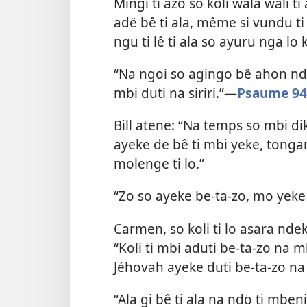
Mingi ti azo so koli wala wali t
adë bê ti ala, même si vundu ti
ngu ti lê ti ala so ayuru nga lo
“Na ngoi so agingo bê ahon ndö
mbi duti na siriri.”​
—
Psaume 94
Bill atene: “Na temps so mbi d
ayeke dë bê ti mbi yeke, tonga
molenge ti lo.”
“Zo so ayeke be-ta-zo, mo yeke b
Carmen, so koli ti lo asara nde
“Koli ti mbi aduti be-ta-zo na 
Jéhovah ayeke duti be-ta-zo na 
“Ala gi bê ti ala na ndö ti mben