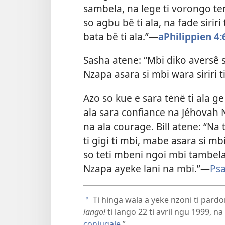
sambela, na lege ti vorongo te
so agbu bê ti ala, na fade sirir
bata bê ti ala.”​
—
aPhilippien 4:6
Sasha atene: “Mbi diko aversê 
Nzapa asara si mbi wara siriri ti
Azo so kue e sara tënë ti ala 
ala sara confiance na Jéhovah
na ala courage. Bill atene: “N
ti gigi ti mbi, mabe asara si mbi
so teti mbeni ngoi mbi tambela 
Nzapa ayeke lani na mbi.”​—
Ps
Ti hinga wala a yeke nzoni ti pard
a
lango!
ti lango 22 ti avril ngu 1999, na 
conjugale
.”