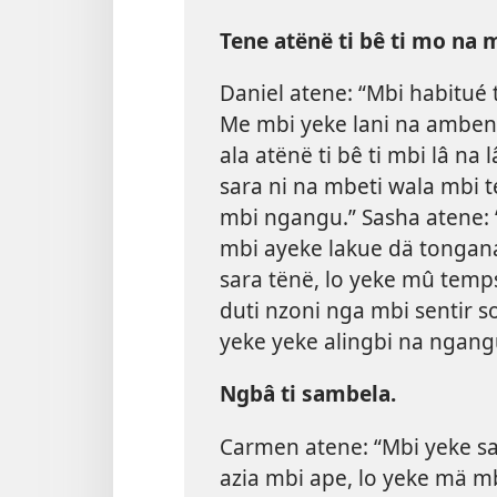
Tene atënë ti bê ti mo na 
Daniel atene: “Mbi habitué t
Me mbi yeke lani na amben
ala atënë ti bê ti mbi lâ na 
sara ni na mbeti wala mbi t
mbi ngangu.” Sasha atene: 
mbi ayeke lakue dä tongana
sara tënë, lo yeke mû temps
duti nzoni nga mbi sentir s
yeke yeke alingbi na ngangu
Ngbâ ti sambela.
Carmen atene: “Mbi yeke sa
azia mbi ape, lo yeke mä mb