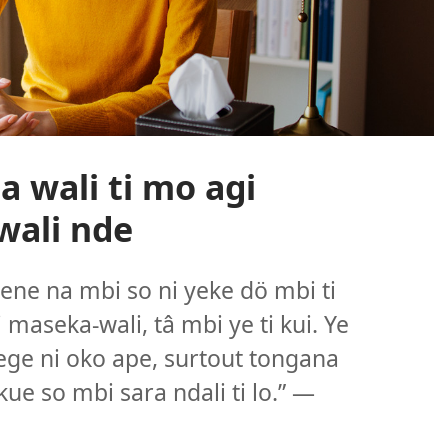
a wali ti mo agi
wali nde
tene na mbi so ni yeke dö mbi ti
 maseka-wali, tâ mbi ye ti kui. Ye
lege ni oko ape, surtout tongana
ue so mbi sara ndali ti lo.” ​—