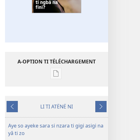
A-OPTION TI TÉLÉCHARGEMENT
A-
option
ti
téléchargement
LI TI ATËNË NI
ti
Ti
Ti
ambeti
kozo
peko
TOUR
Aye so ayeke sara si nzara ti gigi asigi na
TI
yâ ti zo
BA