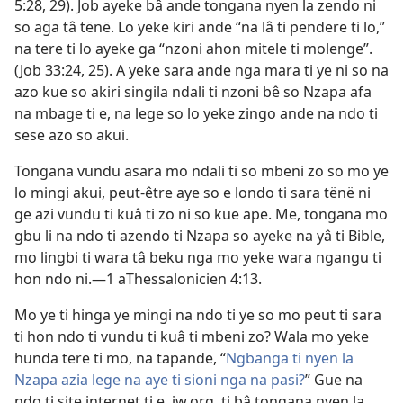
5:28, 29). Job ayeke bâ ande tongana nyen la zendo ni
so aga tâ tënë. Lo yeke kiri ande “na lâ ti pendere ti lo,”
na tere ti lo ayeke ga “nzoni ahon mitele ti molenge”.
(Job 33:24, 25). A yeke sara ande nga mara ti ye ni so na
azo kue so akiri singila ndali ti nzoni bê so Nzapa afa
na mbage ti e, na lege so lo yeke
zingo ande na ndo ti
sese azo so akui.
Tongana vundu asara mo ndali ti so mbeni zo so mo ye
lo mingi akui, peut-être aye so e londo ti sara tënë ni
ge azi vundu ti kuâ ti zo ni so kue ape. Me, tongana mo
gbu li na ndo ti azendo ti Nzapa so ayeke na yâ ti Bible,
mo lingbi ti wara tâ beku nga mo yeke wara ngangu ti
hon ndo ni.—1 aThessalonicien 4:13.
Mo ye ti hinga ye mingi na ndo ti ye so mo peut ti sara
ti hon ndo ti vundu ti kuâ ti mbeni zo? Wala mo yeke
hunda tere ti mo, na tapande, “
Ngbanga ti nyen la
Nzapa azia lege na aye ti sioni nga na pasi?
” Gue na
ndo ti site internet ti e, jw.org, ti bâ tongana nyen la