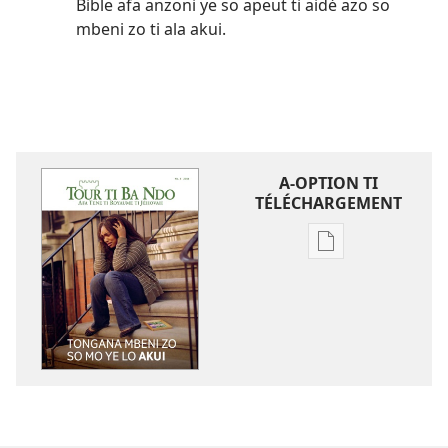
Bible afa anzoni ye so apeut ti aidé azo so
mbeni zo ti ala akui.
A-OPTION TI
TÉLÉCHARGEMENT
A-
option
ti
téléchargement
ti
ambeti
TOUR
TI
BA