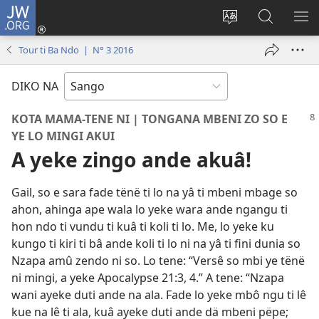
JW.ORG
Ti
connecté
Changé
Gingo
FA
(zi
yanga
aye
ME
Tour ti Ba Ndo | N° 3 2016
mbeni
ti
na
NI
fini
kodro
ndö
DIKO NA
page)
so
ti
ayeke
JW.ORG
KOTA MAMA-TENE NI | TONGANA MBENI ZO SO E
na
YE LO MINGI AKUI
ndö
A yeke zingo ande akuâ!
ti
site
Gail, so e sara fade tënë ti lo na yâ ti mbeni mbage so
ni
ahon, ahinga ape wala lo yeke wara ande ngangu ti
hon ndo ti vundu ti kuâ ti koli ti lo. Me, lo yeke ku
kungo ti kiri ti bâ ande koli ti lo ni na yâ ti fini dunia so
Nzapa amû zendo ni so. Lo tene: “Versê so mbi ye tënë
ni mingi, a yeke Apocalypse 21:3, 4.” A tene: “Nzapa
wani ayeke duti ande na ala. Fade lo yeke mbô ngu ti lê
kue na lê ti ala, kuâ ayeke duti ande dä mbeni pëpe;