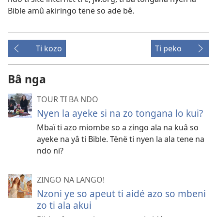
Bible amû akiringo tënë so adë bê.
Ti kozo
Ti peko
Bâ nga
TOUR TI BA NDO
Nyen la ayeke si na zo tongana lo kui?
Mbaï ti azo miombe so a zingo ala na kuâ so
ayeke na yâ ti Bible. Tënë ti nyen la ala tene na
ndo ni?
ZINGO NA LANGO!
Nzoni ye so apeut ti aidé azo so mbeni
zo ti ala akui