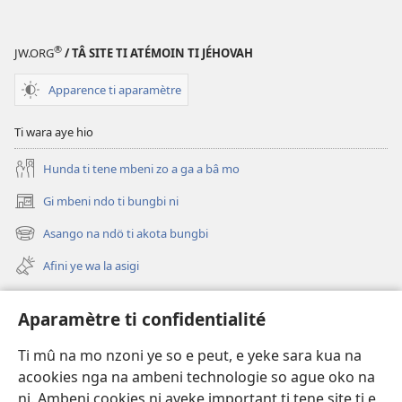
NDO
Tongana
®
JW.ORG
/ TÂ SITE TI ATÉMOIN TI JÉHOVAH
mbeni
zo
Apparence ti aparamètre
so
mo
Ti wara aye hio
ye
lo
Hunda ti tene mbeni zo a ga a bâ mo
akui
Gi mbeni ndo ti bungbi ni
(zi
mbeni
Asango na ndö ti akota bungbi
(zi
fini
mbeni
page)
Afini ye wa la asigi
fini
page)
Avidéo
Aparamètre ti confidentialité
Videos with Audio Descriptions
Ti mû na mo nzoni ye so e peut, e yeke sara kua na
Gi
acookies nga na ambeni technologie so ague oko na
ni. Ambeni cookies ni ayeke important ti tene site ti e