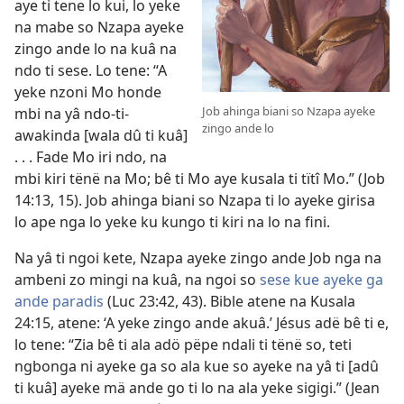
aye ti tene lo kui, lo yeke
na mabe so Nzapa ayeke
zingo ande lo na kuâ na
ndo ti sese. Lo tene: “A
yeke nzoni Mo honde
Job ahinga biani so Nzapa ayeke
mbi na yâ ndo-ti-
zingo ande lo
awakinda [wala dû ti kuâ]
. . . Fade Mo iri ndo, na
mbi kiri tënë na Mo; bê ti Mo aye kusala ti tïtî Mo.” (Job
14:13, 15). Job ahinga biani so Nzapa ti lo ayeke girisa
lo ape nga lo yeke ku kungo ti kiri na lo na fini.
Na yâ ti ngoi kete, Nzapa ayeke zingo ande Job nga na
ambeni zo mingi na kuâ, na ngoi so
sese kue ayeke ga
ande paradis
(Luc 23:42, 43). Bible atene na Kusala
24:15, atene: ‘A yeke zingo ande akuâ.’ Jésus adë bê ti e,
lo tene: “Zia bê ti ala adö pëpe ndali ti tënë so, teti
ngbonga ni ayeke ga so ala kue so ayeke na yâ ti [adû
ti kuâ] ayeke mä ande go ti lo na ala yeke sigigi.” (Jean