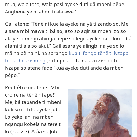
mua, wala toto, wala pasi ayeke duti dä mbeni pëpe.
Angbene ye ni ahon ti ala awe.”
Gail atene: “Tënë ni kue la ayeke na yâ ti zendo so. Me
a sara mbi mawa ti bâ so, azo so agirisa mbeni zo so
ala ye lo mingi ahinga pëpe so lege ayeke dä ti kiri ti bâ
afami ti ala so akui.” Gail asara ye alingbi na ye so lo
mä na bê na ni, na sarango
kua ti fango tënë ti Nzapa
teti al’heure mingi
, si lo peut ti fa na azo zendo ti
Nzapa so atene fade “kuâ ayeke duti ande dä mbeni
pëpe.”
Peut-être mo tene: ‘Mbi
croire na tënë ni ape!’
Me, bâ tapande ti mbeni
koli so iri ti lo ayeke Job.
Lo yeke lani na mbeni
ngangu kobela na tere ti
lo (Job 2:7). Atâa so Job