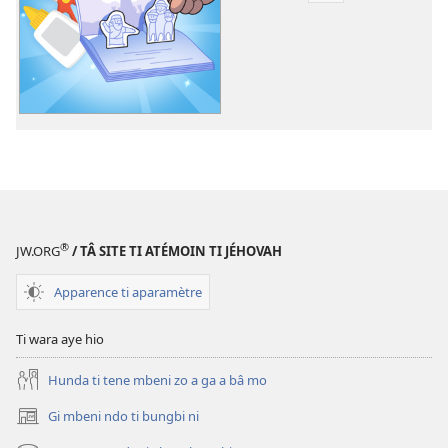
option
ti
téléchargement
ti
ambeti
Manda
ye
na
lege
ti
®
JW.ORG
/ TÂ SITE TI ATÉMOIN TI JÉHOVAH
akamarade
ti
Apparence ti aparamètre
Jéhovah:
Ajeu
Ti wara aye hio
Hunda ti tene mbeni zo a ga a bâ mo
Gi mbeni ndo ti bungbi ni
(zi
mbeni