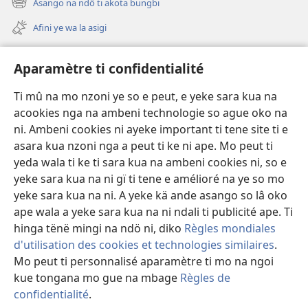
Asango na ndö ti akota bungbi
(zi
fini
mbeni
page)
Afini ye wa la asigi
fini
page)
Avidéo
Aparamètre ti confidentialité
Videos with Audio Descriptions
Ti mû na mo nzoni ye so e peut, e yeke sara kua na
Gi
acookies nga na ambeni technologie so ague oko na
ni. Ambeni cookies ni ayeke important ti tene site ti e
A-offrande
(zi
asara kua nzoni nga a peut ti ke ni ape. Mo peut ti
mbeni
yeda wala ti ke ti sara kua na ambeni cookies ni, so e
fini
BIBLIOTHÈQUE NA NDÖ TI INTERNET
yeke sara kua na ni gï ti tene e amélioré na ye so mo
(zi
page)
mbeni
yeke sara kua na ni. A yeke kä ande asango so lâ oko
®
JW Hub
fini
ape wala a yeke sara kua na ni ndali ti publicité ape. Ti
(zi
page)
mbeni
hinga tënë mingi na ndö ni, diko
Règles mondiales
fini
d'utilisation des cookies et technologies similaires
.
page)
Mo peut ti personnalisé aparamètre ti mo na ngoi
Copyright
© 2026 Watch Tower Bible and Tract Society of Pennsylvania.
kue tongana mo gue na mbage
Règles de
LEGE TI SARA KUA NA NI
|
ARÈGLE TI CONFIDENTIALITÉ
|
confidentialité
.
APARAMÈTRE TI CONFIDENTIALITÉ